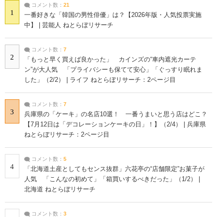
コメント数：
21
1
一番好きな「韓国の男性俳優」は？【2026年版・人気投票実施
中】 | 芸能人 ねとらぼリサーチ
コメント数：
7
2
「もっと早く買えば良かった」 カインズの“車内遮光カーテ
ン”が大人気 「プライバシーも保てて安心」「ぐっすり眠れま
した」（2/2） | ライフ ねとらぼリサーチ：2ページ目
コメント数：
7
3
兵庫県の「ケーキ」の名店10選！ 一番うまいと思う店はどこ？
【7月12日は「デコレーションケーキの日」！】（2/4） | 兵庫県
ねとらぼリサーチ：2ページ目
コメント数：
5
4
「北海道土産としてもセンス抜群」六花亭の“店舗限定”お菓子が
人気 「こんなの初めて」「箱買いするべきだった」（1/2） |
北海道 ねとらぼリサーチ
コメント数：
3