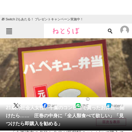
🎁 Switch 2もあたる！ プレゼントキャンペーン実施中！
ねとらぼメニュー
TOP
ニュース
エンタメ
クイズ
グルメ
地域
住まい
教育・育児
動物
リサーチ
グルメ
2026/03/22 11:50（公開）
X
Share
LINE
hatena
会員記事
21歳の社会人女性、千葉のコンビニで買ったお弁当→開
けたら…… 圧巻の中身に「全人類食べて欲しい」「見
メディア
目次を表示
つけたら即購入を勧める」
注目記事を集めた総合ページ