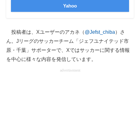
Yahoo
企業向けIT製品の総合サイト
IT製品の技術・比較・事例
投稿者は、Xユーザーのアカネ（
@Jefst_chiba
）さ
製造業のIT導入・活用を支援
ん。Jリーグのサッカーチーム「ジェフユナイテッド市
モノづくり技術者専門サイト
原・千葉」サポーターで、Xではサッカーに関する情報
を中心に様々な内容を発信しています。
エレクトロニクス専門サイト
advertisement
電子設計の基本と応用
エネルギーの専門メディア
建設×テクノロジーの最前線
ちょっと気になるネットの話題