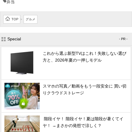
弁当
TOP
グルメ
>
Special
- PR -
これから選ぶ新型TVはこれ！失敗しない選び
方と、2026年夏の一押しモデル
スマホの写真／動画をもう一段安全に 買い切
りクラウドストレージ
階段イヤ！ 階段イヤ！夏は階段が暑くてイ
ヤ！ →まさかの発想で涼しく？