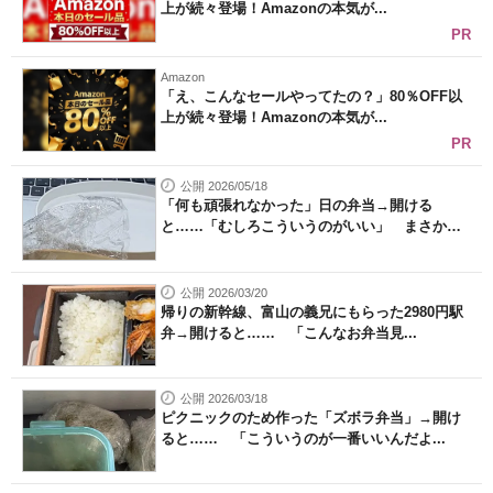
上が続々登場！Amazonの本気が...
PR
Amazon
「え、こんなセールやってたの？」80％OFF以
上が続々登場！Amazonの本気が...
PR
公開 2026/05/18
「何も頑張れなかった」日の弁当→開ける
と……「むしろこういうのがいい」 まさか
の...
公開 2026/03/20
帰りの新幹線、富山の義兄にもらった2980円駅
弁→開けると…… 「こんなお弁当見...
公開 2026/03/18
ピクニックのため作った「ズボラ弁当」→開け
ると…… 「こういうのが一番いいんだよ...