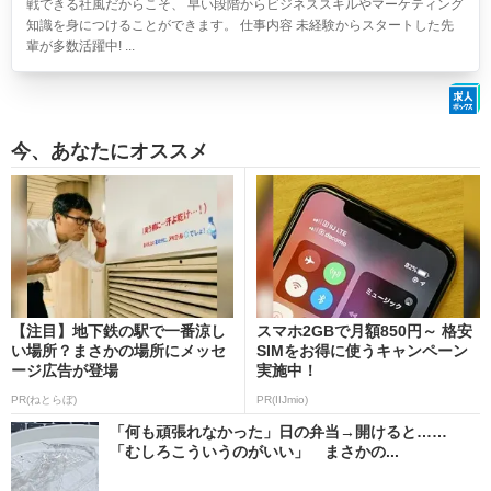
戦できる社風だからこそ、 早い段階からビジネススキルやマーケティング
知識を身につけることができます。 仕事内容 未経験からスタートした先
輩が多数活躍中! ...
今、あなたにオススメ
【注目】地下鉄の駅で一番涼し
スマホ2GBで月額850円～ 格安
い場所？まさかの場所にメッセ
SIMをお得に使うキャンペーン
ージ広告が登場
実施中！
PR(ねとらぼ)
PR(IIJmio)
「何も頑張れなかった」日の弁当→開けると……
「むしろこういうのがいい」 まさかの...