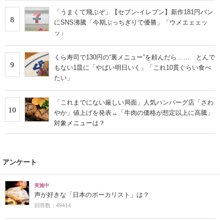
「うまくて飛ぶぞ」【セブン‐イレブン】新作181円パン
8
にSNS沸騰「今期ぶっちぎりで優勝」「ウメエェェッ
ッ」
くら寿司で130円の“裏メニュー”を頼んだら…… とんで
9
もない1皿に「やばい明日いく」「これ10貫ぐらい食べ
たい」
「これまでにない厳しい局面」人気ハンバーグ店「さわ
10
やか」値上げを発表→「牛肉の価格が想定以上に高騰」
対象メニューは？
アンケート
実施中
声が好きな「日本のボーカリスト」は？
回答数：49414