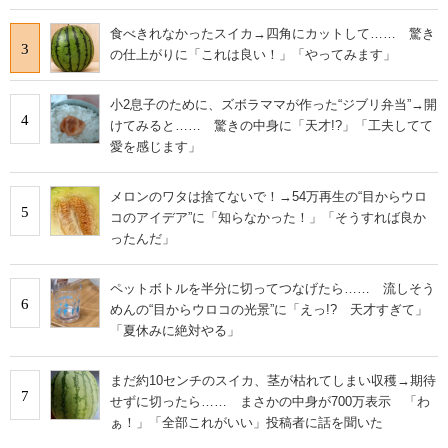
食べきれなかったスイカ→四角にカットして…… 驚き
3
の仕上がりに「これは良い！」「やってみます」
小2息子のために、ズボラママが作った“ジブリ弁当”→開
4
けてみると…… 驚きの中身に「天才!?」「工夫してて
愛を感じます」
メロンのワタは捨てないで！→54万再生の“目からウロ
5
コのアイデア”に「知らなかった！」「そうすれば良か
ったんだ」
ペットボトルを半分に切ってつなげたら…… 流しそう
6
めんの“目からウロコの光景”に「えっ!? 天才すぎて」
「夏休みに絶対やる」
まだ約10センチのスイカ、茎が枯れてしまい収穫→期待
7
せずに切ったら…… まさかの中身が700万表示 「わ
ぁ！」「全部これがいい」投稿者に話を聞いた