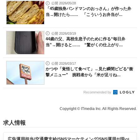
公開 2026/05/28
「45歳独身バンドマンのおっさん」が作った弁
当→開けたら…… 「こういうお弁当が...
公開 2026/03/19
44歳の父、高校生息子のために作る“毎日弁
当”→開けると…… “驚がくの仕上がり...
公開 2026/03/17
かつや「覚悟して食べて」→見た瞬間ビビる“衝
撃メニュー” 挑戦者から「米が足りね...
Recommended by
Copyright © ITmedia Inc. All Rights Reserved.
求人情報
広告運用担当/交通費支給/SNSマーケティング/SNS運用が学べ