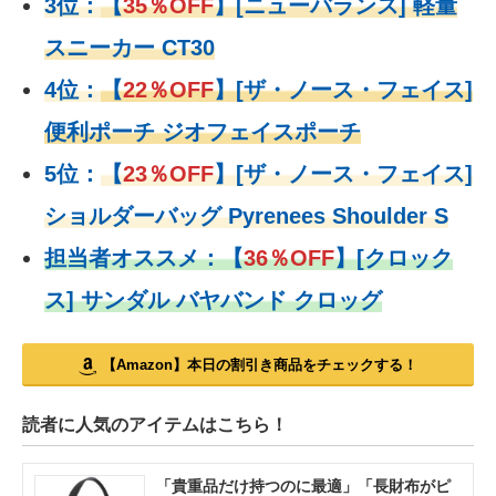
3位：
【
35％OFF
】[ニューバランス] 軽量
スニーカー CT30
4位：
【
22％OFF
】
[ザ・ノース・フェイス]
便利ポーチ ジオフェイスポーチ
5位：
【
23％OFF
】
[ザ・ノース・フェイス]
ショルダーバッグ Pyrenees Shoulder S
担当者オススメ：
【
36％OFF
】
[クロック
ス] サンダル バヤバンド クロッグ
【Amazon】本日の割引き商品をチェックする！
読者に人気のアイテムはこちら！
「貴重品だけ持つのに最適」「長財布がピ