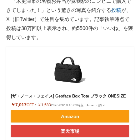
「木更津市の名物お弁当が蘇我駅のコンビニで購入で
きてしまった！」という驚きの写真を紹介する
投稿
が、
ITの今と未来を見通す
X（旧Twitter）で注目を集めています。記事執筆時点で
スマホと通信の最新トレンド
投稿は38万回以上表示され、約5500件の「いいね」を獲
得しています。
進化するPCとデバイスの未来
好きが集まる 比べて選べる
ビジネスと働き方のヒント
AI活用のいまが分かる
企業ITのトレンドを詳説
[ザ・ノース・フェイス] Geoface Box Tote ブラック ONESIZE
￥7,017
OFF：
￥1,583
2026/03/18 16:03時点｜Amazon調べ
経営リーダーのコミュニティ
Amazon
マーケ×ITの今がよく分かる
楽天市場
ITエンジニア向け専門サイト