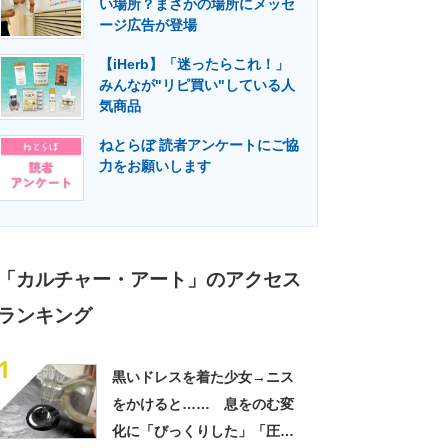
い場所？まさかの場所にメッセ
門メディア
建設×テクノロジーの最前線
ージ広告が登場
【iHerb】「迷ったらこれ！」
みんなが"リピ買い"している人
気商品
ねとらぼ 読者アンケートにご協
力をお願いします
「カルチャー・アート」のアクセス
ランキング
1
黒いドレスを着た少女→ニス
をかけると…… 息をのむ変
化に「びっくりした」「圧倒