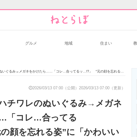
グルメ
地域
住まい
と未来を見通す
スマホと通信の最新トレンド
進化するPCとデ
メガネをかけたら……「コレ…合ってるッ…!?」 “元の顔を忘れる姿”に「かわいいw」「サンボマスターの山口さん」
のいまが分かる
企業ITのトレンドを詳説
経営リーダーの
2026/03/13 07:00（公開）
2026/03/13 07:00（更新）
ハチワレのぬいぐるみ→メガネ
T製品の総合サイト
IT製品の技術・比較・事例
製造業のIT導入
…「コレ…合ってる
“元の顔を忘れる姿”に「かわいい