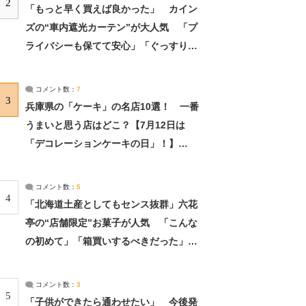
2
「もっと早く買えば良かった」 カイン
ズの“車内遮光カーテン”が大人気 「プ
ライバシーも保てて安心」「ぐっすり眠
れました」（2/2） | ライフ ねとらぼリ
サーチ：2ページ目
コメント数：
7
3
兵庫県の「ケーキ」の名店10選！ 一番
うまいと思う店はどこ？【7月12日は
「デコレーションケーキの日」！】
（2/4） | 兵庫県 ねとらぼリサーチ：2ペ
ージ目
コメント数：
5
4
「北海道土産としてもセンス抜群」六花
亭の“店舗限定”お菓子が人気 「こんな
の初めて」「箱買いするべきだった」
（1/2） | 北海道 ねとらぼリサーチ
コメント数：
3
5
「子供ができたら通わせたい」 今後発