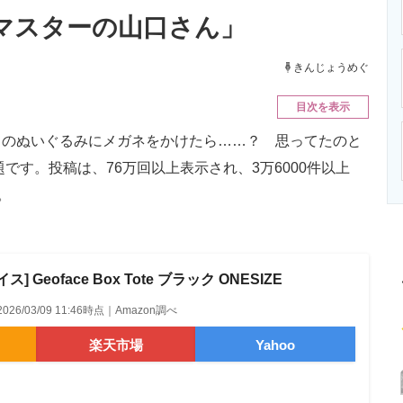
ニクス専門サイト
電子設計の基本と応用
エネルギーの専
マスターの山口さん」
きんじょうめぐ
目次を表示
のぬいぐるみにメガネをかけたら……？ 思ってたのと
）で話題です。投稿は、76万回以上表示され、3万6000件以上
。
 Geoface Box Tote ブラック ONESIZE
2026/03/09 11:46時点｜Amazon調べ
楽天市場
Yahoo