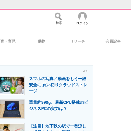
検索
ログイン
教育・育児
動物
リサーチ
会員記事
バイスの未来
好きが集まる 比べて選べる
- PR -
スマホの写真／動画をもう一段
コミュニティ
マーケ×ITの今がよく分かる
安全に 買い切りクラウドストレ
ージ
重量約999g、最新CPU搭載のビ
・活用を支援
ジネスPCの実力は？
【注目】地下鉄の駅で一番涼し