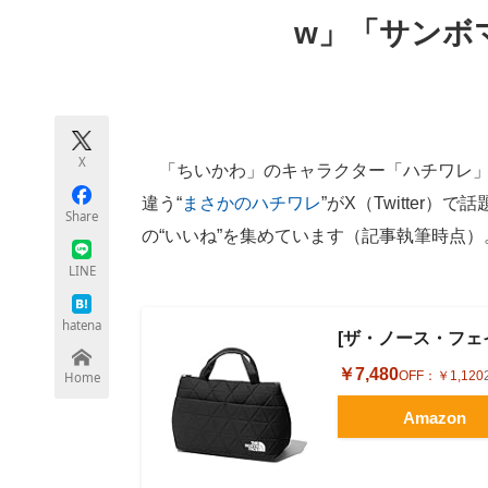
モノづくり技術者専門サイト
エレクトロ
w」「サンボ
ちょっと気になるネットの話題
X
「ちいかわ」のキャラクター「ハチワレ」
違う“
まさかのハチワレ
”がX（Twitter
Share
の“いいね”を集めています（記事執筆時点）
LINE
hatena
[ザ・ノース・フェイス]
￥7,480
OFF：
￥1,120
Home
Amazon