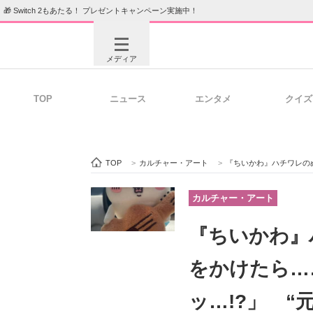
🎁 Switch 2もあたる！ プレゼントキャンペーン実施中！
メディア
TOP
ニュース
エンタメ
クイズ
注目記事を集めた総合ページ
ITの今
TOP
>
カルチャー・アート
>
『ちいかわ』ハチワレのぬいぐるみ→
ビジネスと働き方のヒント
AI活用
カルチャー・アート
『ちいかわ』
ITエンジニア向け専門サイト
企業向けI
をかけたら…
ッ…!?」 