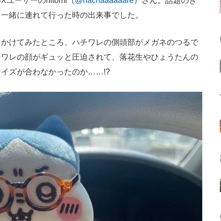
ーザーのhitomi（
@hachaaaaaare
）さん。話題のき
を一緒に連れて行った時の出来事でした。
かけてみたところ、ハチワレの側頭部がメガネのつるで
チワレの顔がギュッと圧迫されて、落花生やひょうたんの
イズが合わなかったのか……!?