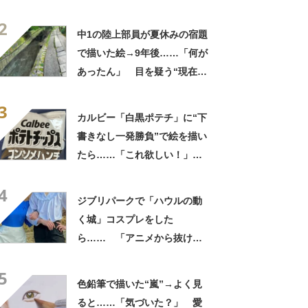
されました」
2
中1の陸上部員が夏休みの宿題
で描いた絵→9年後……「何が
あったん」 目を疑う“現在の
作品”に「百度見した」「鳥肌
3
がたった」
カルビー「白黒ポテチ」に“下
書きなし一発勝負”で絵を描い
たら……「これ欲しい！」
まさかの完成品に称賛「印刷
4
かと思うレベル」
ジブリパークで「ハウルの動
く城」コスプレをした
ら…… 「アニメから抜け出
した？！」実写級の完成度に
5
「とても良い」「ステキな2
色鉛筆で描いた“嵐”→よく見
人」
ると……「気づいた？」 愛