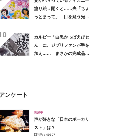
妻がハマっているディズニー
塗り絵→開くと……夫「ちょ
っとまって」 目を疑う光景
が190万再生「この発想は無
10
かった」「HANAとちゃんみ
カルビー「白黒かっぱえびせ
な？！」
ん」に、ジブリファンが手を
加え…… まさかの完成品に
「天才」「めちゃくちゃ描き
にくいのに……」
アンケート
実施中
声が好きな「日本のボーカリ
スト」は？
回答数：49397