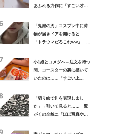
あふれる力作に「すごい才
能」「まさかニノの髪に」
6
「鬼滅の刃」コスプレ中に荷
物が届きドアを開けると……
「トラウマだろこれww」 配
達員も腰を抜かす“衝撃ビジュ
7
アル”が710万表示 「通報さ
小1娘とコメダへ→注文を待つ
れそうww」「流石に叫んでま
間、コースターの裏に描いて
う」
いたのは……「すごい上
手！」 驚きの作品に「1年生
8
で!?」「構図がうまいー！」
「切り絵で川を表現しまし
た」→引いて見ると…… 驚
がくの全貌に「ほぼ写真や
ん！！」「え？？目を疑いま
9
した…」