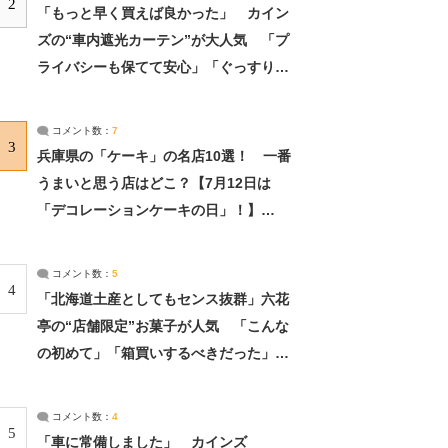
2
「もっと早く買えば良かった」 カイン
ズの“車内遮光カーテン”が大人気 「プ
ライバシーも保てて安心」「ぐっすり眠
れました」（2/2） | ライフ ねとらぼリ
サーチ：2ページ目
コメント数：
7
3
兵庫県の「ケーキ」の名店10選！ 一番
うまいと思う店はどこ？【7月12日は
「デコレーションケーキの日」！】
（2/4） | 兵庫県 ねとらぼリサーチ：2ペ
ージ目
コメント数：
5
4
「北海道土産としてもセンス抜群」六花
亭の“店舗限定”お菓子が人気 「こんな
の初めて」「箱買いするべきだった」
（1/2） | 北海道 ねとらぼリサーチ
コメント数：
4
5
「車に常備しました」 カインズ