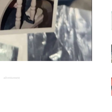
advertisement