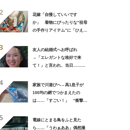
180万再生「別人…？」「好
2
きに生きんしゃい」
花嫁「自慢していいです
か」 着物にぴったりな“祖母
の手作りアイテム”に「ひえ
ー！」「センスが素晴らし
3
い」「モデルさんかと」
友人の結婚式へお呼ばれ
→「エレガントな格好で来
て！」と言われ、当日……ま
さかの参列姿に「いやすごお
4
おお！」「天才」【海外】
家族で川遊びへ→高1息子が
100均の網でつかまえたの
は……「すごい！」 “衝撃の
光景”に「めっちゃ大きい！」
5
「楽しそう」
電線にとまる鳥をふと見た
ら……「うわぁああ」偶然撮