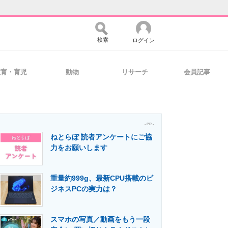
検索
ログイン
教育・育児
動物
リサーチ
会員記事
バイスの未来
好きが集まる 比べて選べる
- PR -
ねとらぼ 読者アンケートにご協
コミュニティ
マーケ×ITの今がよく分かる
力をお願いします
重量約999g、最新CPU搭載のビ
・活用を支援
ジネスPCの実力は？
スマホの写真／動画をもう一段