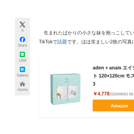
モノづくり技術者専門サイト
エレクトロ
X
生まれたばかりの小さな妹を抱っこしていた
ちょっと気になるネットの話題
TikTokで
話題
です。ほほ笑ましい2枚の写真
Share
LINE
aden + anai
hatena
ト 120×120cm
3
Home
￥4,778
2026/06/03 
Amazon