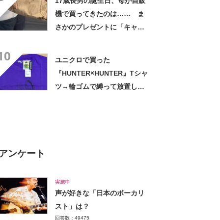
17歳長男の誕生日、母が自販
機で買ってきたのは…… ま
さかのプレゼントに「キャー
ーー！！」「2年後に絶対に真
10
似したい」
ユニクロで買った
『HUNTER×HUNTER』Tシャ
ツ→輪ゴムで縛って放置した
ら…… まさかの光景に「す
すすすすごすぎる!!!」「ハイ
ター買ってきます」
アンケート
実施中
声が好きな「日本のボーカリ
スト」は？
回答数：49475