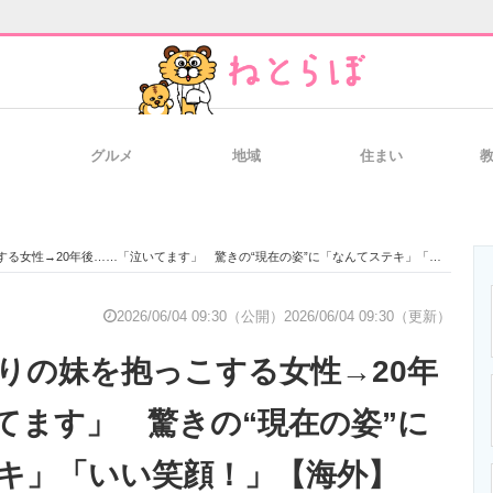
グルメ
地域
住まい
と未来を見通す
スマホと通信の最新トレンド
進化するPCとデ
性→20年後……「泣いてます」 驚きの“現在の姿”に「なんてステキ」「いい笑顔！」【海外】
のいまが分かる
企業ITのトレンドを詳説
経営リーダーの
2026/06/04 09:30（公開）
2026/06/04 09:30（更新）
りの妹を抱っこする女性→20年
T製品の総合サイト
IT製品の技術・比較・事例
製造業のIT導入
てます」 驚きの“現在の姿”に
キ」「いい笑顔！」【海外】