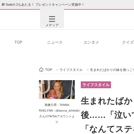
🎁 Switch 2もあたる！ プレゼントキャンペーン実施中！
メディア
TOP
ニュース
エンタメ
クイズ
注目記事を集めた総合ページ
ITの今
TOP
>
ライフスタイル
>
生まれたばかりの妹を抱っこする女
ビジネスと働き方のヒント
AI活用
ライフスタイル
生まれたばか
画像引用：TANNA
ITエンジニア向け専門サイト
企業向けI
RAELYNN（@tanna_lehfeldt）
後……「泣い
さんのTikTokアカウントよ
り
「なんてステ