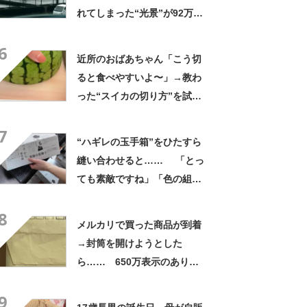
れてしまった“光景”が92万再
生「自然は過酷」
6
近所のおばあちゃん「こう切
ると食べやすいよ〜」→教わ
った“スイカの切り方”を試し
てみると…… 目からウロコ
7
の光景に「やってみます」
“ハギレの玉手箱”をひたすら
縫い合わせると…… 「とっ
ても素敵ですね」「色の組み
合わせがセンスいい」
8
メルカリで買った商品が到着
→封筒を開けようとした
ら…… 650万表示のありえ
ない光景に「完全に想定外す
9
ぎて笑った」「何者？」