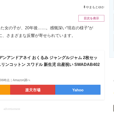
ニクス専門サイト
電子設計の基本と応用
エネルギーの専
やまもとゆか
目次を表示
女の子が、20年後……。感慨深い“現在の様子”が
に、さまざまな反響が寄せられています。
s エイデンアンドアネイ おくるみ ジャングルジャム 2枚セッ
 モスリンコットン スワドル 新生児 出産祝い SWADAB402
09:06時点｜Amazon調べ
楽天市場
Yahoo
advertisement