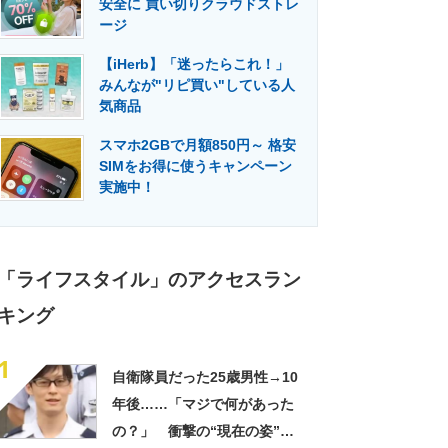
安全に 買い切りクラウドストレ
門メディア
建設×テクノロジーの最前線
ージ
【iHerb】「迷ったらこれ！」
みんなが"リピ買い"している人
気商品
スマホ2GBで月額850円～ 格安
SIMをお得に使うキャンペーン
実施中！
「ライフスタイル」のアクセスラン
キング
1
自衛隊員だった25歳男性→10
年後……「マジで何があった
の？」 衝撃の“現在の姿”が