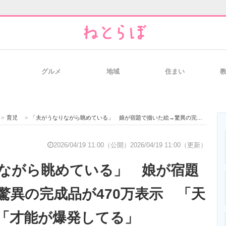
グルメ
地域
住まい
と未来を見通す
スマホと通信の最新トレンド
進化するPCとデ
>
育児
>
「夫がうなりながら眺めている」 娘が宿題で描いた絵→驚異の完成品が470万表示 「天才少女か！」「才能が爆発してる」
のいまが分かる
企業ITのトレンドを詳説
経営リーダーの
2026/04/19 11:00（公開）
2026/04/19 11:00（更新）
ながら眺めている」 娘が宿題
T製品の総合サイト
IT製品の技術・比較・事例
製造業のIT導入
驚異の完成品が470万表示 「天
「才能が爆発してる」