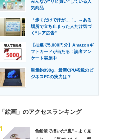
みんなが"リピ買い"している人
門メディア
建設×テクノロジーの最前線
気商品
「歩くだけで汗が…！」→ある
場所で立ち止まった人だけ気づ
く“レア広告”
【抽選で5,000円分】Amazonギ
フトカードが当たる！読者アン
ケート実施中
重量約999g、最新CPU搭載のビ
ジネスPCの実力は？
「絵画」のアクセスランキング
1
色鉛筆で描いた“嵐”→よく見