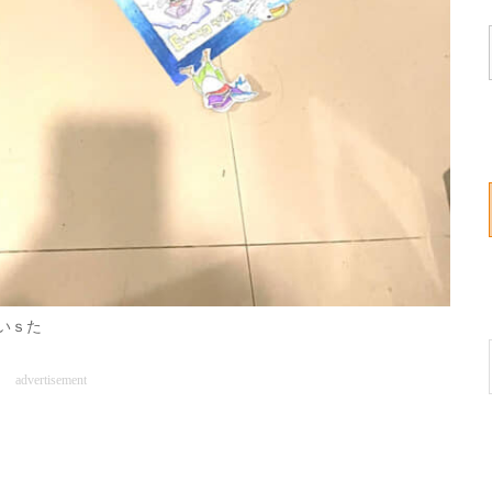
いｓた
advertisement