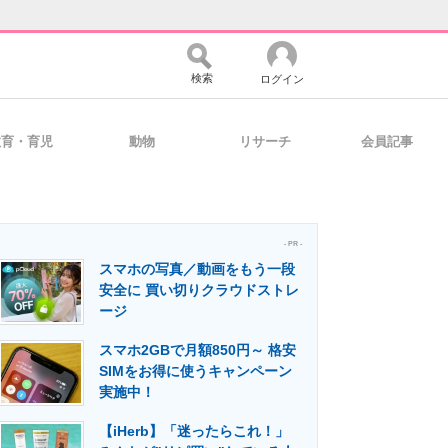
検索
ログイン
教育・育児
動物
リサーチ
会員記事
バイスの未来
好きが集まる 比べて選べる
- PR -
スマホの写真／動画をもう一段
コミュニティ
マーケ×ITの今がよく分かる
安全に 買い切りクラウドストレ
ージ
スマホ2GBで月額850円～ 格安
・活用を支援
SIMをお得に使うキャンペーン
実施中！
【iHerb】「迷ったらこれ！」