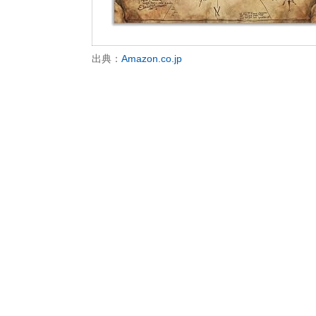
出典：
Amazon.co.jp