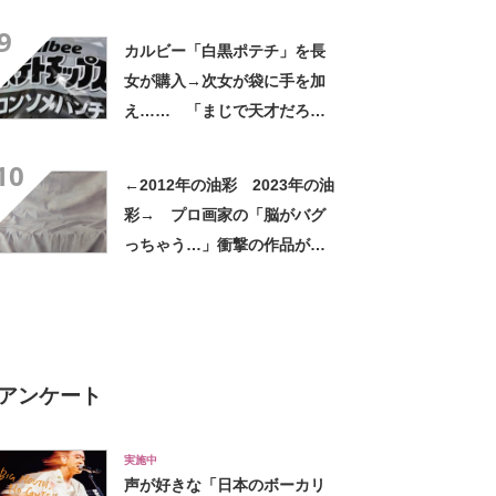
の化け物」「絶対手にとって
9
しまう」
カルビー「白黒ポテチ」を長
女が購入→次女が袋に手を加
え…… 「まじで天才だろこ
れ」まさかの光景が330万表
10
示「着眼点すごすぎる」
←2012年の油彩 2023年の油
彩→ プロ画家の「脳がバグ
っちゃう…」衝撃の作品が
673万表示「うっっっそだ
ろ!?」
アンケート
実施中
声が好きな「日本のボーカリ