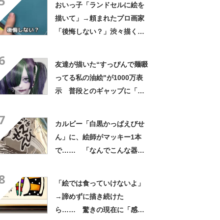
5
おいっ子「ランドセルに絵を
描いて」→頼まれたプロ画家
「後悔しない？」渋々描く
と…… 「え、すげー」完成
6
品に感嘆
友達が描いた“すっぴんで麺啜
ってる私の油絵"が1000万表
示 普段とのギャップに「全
力の悪意と全力の愛情を感じ
7
る」 投稿者に話を聞いた
カルビー「白黒かっぱえびせ
ん」に、絵師がマッキー1本
で…… 「なんでこんな器用
に描けるの」「おぉ……!!」
8
まさかの作品に「良いもの見
「絵では食っていけないよ」
た」
→諦めずに描き続けた
ら…… 驚きの現在に「感性