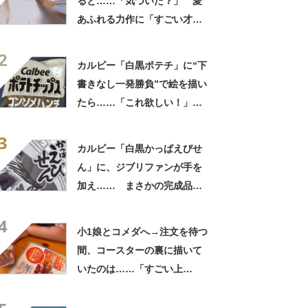
ると……「気づいた？」 愛
あふれる力作に「すごい才
能」「まさかニノの髪に」
2
カルビー「白黒ポテチ」に“下
書きなし一発勝負”で絵を描い
たら……「これ欲しい！」
まさかの完成品に称賛「印刷
3
かと思うレベル」
カルビー「白黒かっぱえびせ
ん」に、ジブリファンが手を
加え…… まさかの完成品に
「天才」「めちゃくちゃ描き
4
にくいのに……」
小1娘とコメダへ→注文を待つ
間、コースターの裏に描いて
いたのは……「すごい上
手！」 驚きの作品に「1年生
で!?」「構図がうまいー！」