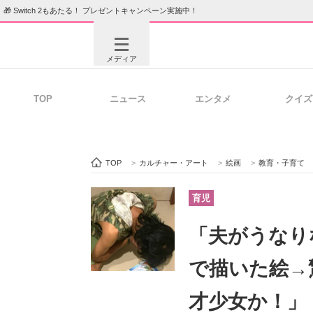
🎁 Switch 2もあたる！ プレゼントキャンペーン実施中！
メディア
TOP
ニュース
エンタメ
クイズ
注目記事を集めた総合ページ
ITの今
TOP
>
カルチャー・アート
>
絵画
>
教育・子育て
ビジネスと働き方のヒント
AI活用
育児
「夫がうなり
ITエンジニア向け専門サイト
企業向けI
で描いた絵→
才少女か！」