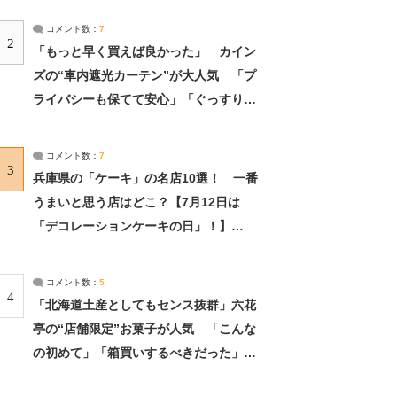
コメント数：
7
2
「もっと早く買えば良かった」 カイン
ズの“車内遮光カーテン”が大人気 「プ
ライバシーも保てて安心」「ぐっすり眠
れました」（2/2） | ライフ ねとらぼリ
サーチ：2ページ目
コメント数：
7
3
兵庫県の「ケーキ」の名店10選！ 一番
うまいと思う店はどこ？【7月12日は
「デコレーションケーキの日」！】
（2/4） | 兵庫県 ねとらぼリサーチ：2ペ
ージ目
コメント数：
5
4
「北海道土産としてもセンス抜群」六花
亭の“店舗限定”お菓子が人気 「こんな
の初めて」「箱買いするべきだった」
（1/2） | 北海道 ねとらぼリサーチ