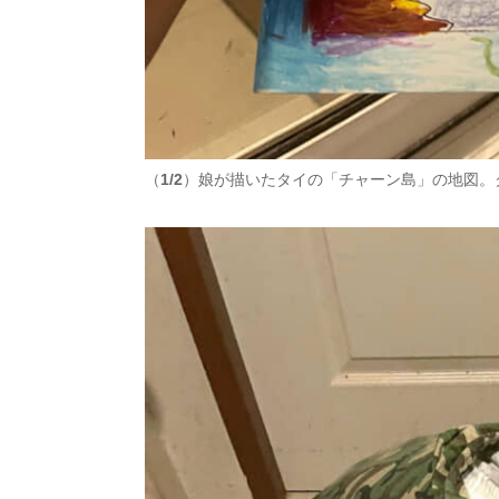
（
1/2
）娘が描いたタイの「チャーン島」の地図。