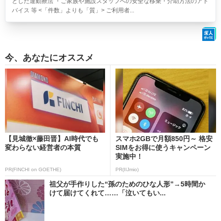
とした運動療法 ・ご家族や施設スタッフへの安全な移乗・介助方法のアド
バイス 等 <「件数」よりも「質」> ご利用者...
今、あなたにオススメ
【見城徹×藤田晋】AI時代でも
スマホ2GBで月額850円～ 格安
変わらない経営者の本質
SIMをお得に使うキャンペーン
実施中！
PR(FINCHI on GOETHE)
PR(IIJmio)
祖父が手作りした“孫のためのひな人形”→5時間か
けて届けてくれて……「泣いてもい...