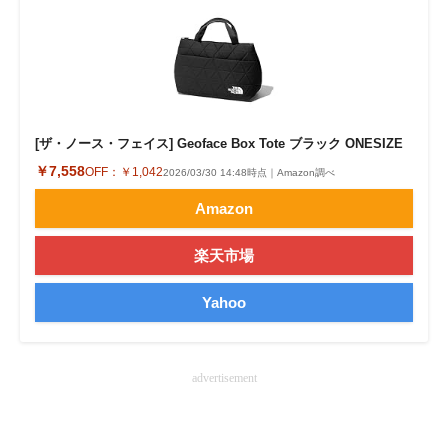
企業向けIT製品の総合サイト
IT製品の技術・比較・事例
製造業のIT導入・活用を支援
[ザ・ノース・フェイス] Geoface Box Tote ブラック ONESIZE
モノづくり技術者専門サイト
￥7,558
OFF：
￥1,042
2026/03/30 14:48時点｜Amazon調べ
エレクトロニクス専門サイト
Amazon
電子設計の基本と応用
楽天市場
エネルギーの専門メディア
Yahoo
建設×テクノロジーの最前線
ちょっと気になるネットの話題
advertisement