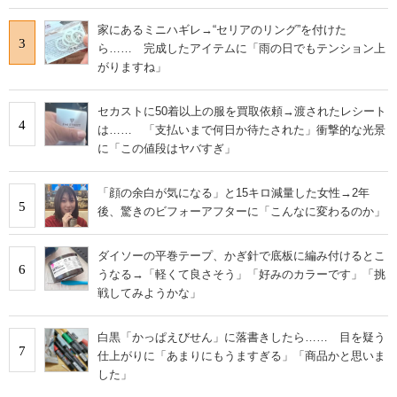
家にあるミニハギレ→“セリアのリング”を付けた
3
ら…… 完成したアイテムに「雨の日でもテンション上
がりますね」
セカストに50着以上の服を買取依頼→渡されたレシート
4
は…… 「支払いまで何日か待たされた」衝撃的な光景
に「この値段はヤバすぎ」
「顔の余白が気になる」と15キロ減量した女性→2年
5
後、驚きのビフォーアフターに「こんなに変わるのか」
ダイソーの平巻テープ、かぎ針で底板に編み付けるとこ
6
うなる→「軽くて良さそう」「好みのカラーです」「挑
戦してみようかな」
白黒「かっぱえびせん」に落書きしたら…… 目を疑う
7
仕上がりに「あまりにもうますぎる」「商品かと思いま
した」