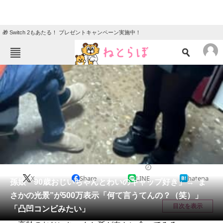
🎁 Switch 2もあたる！ プレゼントキャンペーン実施中！
ねとらぼメニュー
TOP
ニュース
エンタメ
クイズ
グルメ
地域
住まい
教育・育児
動物
リサーチ
ライフスタイル
2026/04/04 09:00（公開）
X
Share
LINE
hatena
会員記事
孫娘「90歳おじいちゃんとわいのギャップ好き」→“ま
さかの光景”が500万表示「何て言うてんの？（笑）」
メディア
目次を表示
「凸凹コンビみたい」
注目記事を集めた総合ページ