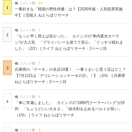
コメント数：
21
1
一番好きな「韓国の男性俳優」は？【2026年版・人気投票実施
中】 | 芸能人 ねとらぼリサーチ
コメント数：
7
2
「もっと早く買えば良かった」 カインズの“車内遮光カーテ
ン”が大人気 「プライバシーも保てて安心」「ぐっすり眠れま
した」（2/2） | ライフ ねとらぼリサーチ：2ページ目
コメント数：
7
3
兵庫県の「ケーキ」の名店10選！ 一番うまいと思う店はどこ？
【7月12日は「デコレーションケーキの日」！】（2/4） | 兵庫県
ねとらぼリサーチ：2ページ目
コメント数：
4
4
「車に常備しました」 カインズの“1980円クーラーバッグ”が評
判 「ちょうどいい大きさ」「保冷剤を止めるベルトが良い」
（1/5） | ライフ ねとらぼリサーチ
コメント数：
3