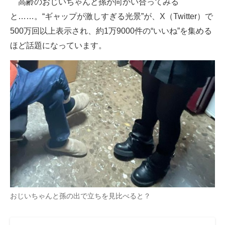
高齢のおじいちゃんと孫が向かい合ってみる
と……。“ギャップが激しすぎる光景”が、X（Twitter）で
ITの今と未来を見通す
500万回以上表示され、約1万9000件の“いいね”を集める
スマホと通信の最新トレンド
ほど話題になっています。
進化するPCとデバイスの未来
好きが集まる 比べて選べる
ビジネスと働き方のヒント
AI活用のいまが分かる
企業ITのトレンドを詳説
経営リーダーのコミュニティ
マーケ×ITの今がよく分かる
おじいちゃんと孫の出で立ちを見比べると？
ITエンジニア向け専門サイト