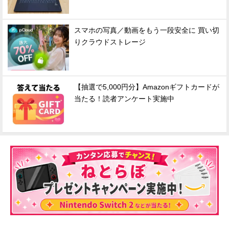
企業向けIT製品の総合サイト
スマホの写真／動画をもう一段安全に 買い切
IT製品の技術・比較・事例
りクラウドストレージ
製造業のIT導入・活用を支援
モノづくり技術者専門サイト
【抽選で5,000円分】Amazonギフトカードが
当たる！読者アンケート実施中
エレクトロニクス専門サイト
電子設計の基本と応用
エネルギーの専門メディア
建設×テクノロジーの最前線
ちょっと気になるネットの話題