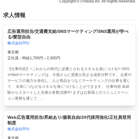
Copyright © ITmedia Inc. All Rights Reserved.
求人情報
広告運用担当/交通費支給/SNSマーケティング/SNS運用が学べ
る/髪型自由
株式会社FFU
東京都
正社員：時給1,700円～2,300円
【仕事内容】<これからの時代に必要とされるスキルを身につける!> SNS
やWebマーケティングは、今後さらに需要が高まる成長分野です。 企業や
サービスの魅力を発信し、人と商品をつなぐマーケティングの仕事を通じ
て、 未来につながるスキルを身につけることができます。 仕事内容 未経
験からスタートした先輩が多数活躍中! まずはお客様とのコミュニケーシ
ョン業務を通じて、...
Web広告運用担当/昇給あり/服装自由/20代採用強化/正社員登用
制度
株式会社FFU
東京都