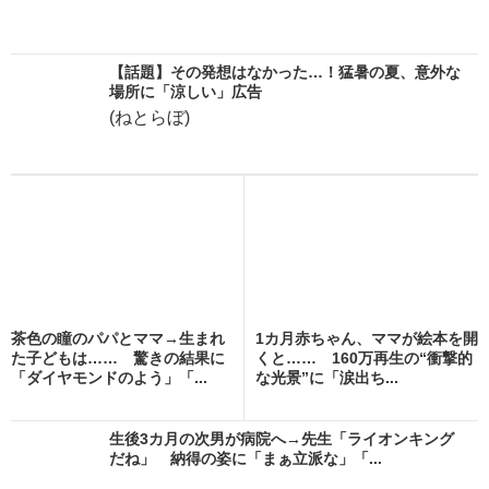
【話題】その発想はなかった…！猛暑の夏、意外な
場所に「涼しい」広告
(ねとらぼ)
茶色の瞳のパパとママ→生まれ
1カ月赤ちゃん、ママが絵本を開
た子どもは…… 驚きの結果に
くと…… 160万再生の“衝撃的
「ダイヤモンドのよう」「...
な光景”に「涙出ち...
生後3カ月の次男が病院へ→先生「ライオンキング
だね」 納得の姿に「まぁ立派な」「...