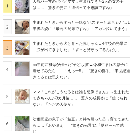
天然パーマのパパとママ→生まれてきた2人の女の子
1
は…… 驚きの姿に「遺伝って不思議ですね」
生まれたときからずっと一緒な“ハスキーと赤ちゃん”→1
2
年後の姿に「最高の兄弟ですね」「アカン泣いてまう」
生まれたときから犬と育った赤ちゃん→4年後の光景に
3
「涙が出てきました」「ずっと見守ってるんだな」
55年前に祖母が作った“子ども服”→令和生まれの息子に
4
着せてみたら……「えっー!!」 “驚きの姿”に「半世紀過
ぎてるとは思えない」
ママ「これがこうなるとは誰も想像できん」→生まれた
5
て赤ちゃんが3カ月後…… 驚きの成長姿に「信じられ
ない」「ただの天使か」
幼稚園児の息子が「枝豆」と持ち帰った苗→育ててみた
6
ら……「おやまぁ」 “驚きの光景”に「夏だーって感
じ」