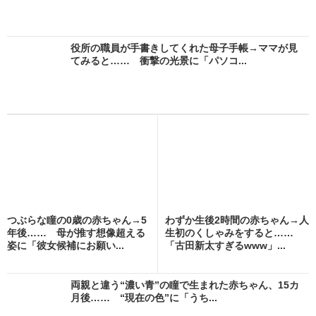
役所の職員が手書きしてくれた母子手帳→ママが見
てみると…… 衝撃の光景に「パソコ...
つぶらな瞳の0歳の赤ちゃん→5
わずか生後2時間の赤ちゃん→人
年後…… 母が推す想像超える
生初のくしゃみをすると……
姿に「彼女候補にお願い...
「古田新太すぎるwww」...
両親と違う“濃い青”の瞳で生まれた赤ちゃん、15カ
月後…… “現在の色”に「うち...