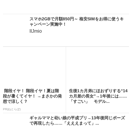
スマホ2GBで月額850円～ 格安SIMをお得に使うキ
ャンペーン実施中！
IIJmio
階段イヤ！ 階段イヤ！夏は階
生後1カ月弟にほおずりする“14
段が暑くてイヤ！ →まさかの発
カ月差の長女”→1年後には……
想で涼しく？
「すごい」 モデル...
PR(ねとらぼ)
ギャルママと幼い娘の平成プリ→13年後同じポーズ
で再現したら……「えええまって」...