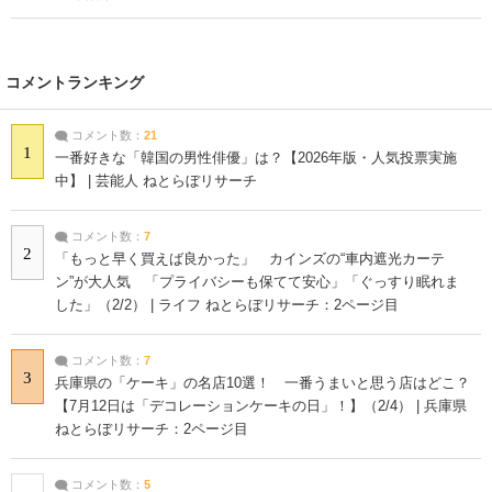
コメントランキング
コメント数：
21
1
一番好きな「韓国の男性俳優」は？【2026年版・人気投票実施
中】 | 芸能人 ねとらぼリサーチ
コメント数：
7
2
「もっと早く買えば良かった」 カインズの“車内遮光カーテ
ン”が大人気 「プライバシーも保てて安心」「ぐっすり眠れま
した」（2/2） | ライフ ねとらぼリサーチ：2ページ目
コメント数：
7
3
兵庫県の「ケーキ」の名店10選！ 一番うまいと思う店はどこ？
【7月12日は「デコレーションケーキの日」！】（2/4） | 兵庫県
ねとらぼリサーチ：2ページ目
コメント数：
5