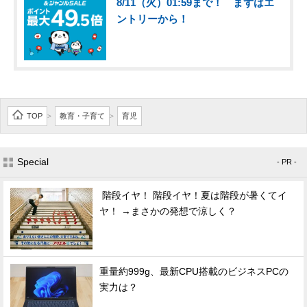
8/11（火）01:59まで！ まずはエ
ントリーから！
ITの今と未来を見通す
スマホと通信の最新トレンド
進化するPCとデバイスの未来
TOP
教育・子育て
育児
好きが集まる 比べて選べる
>
>
ビジネスと働き方のヒント
Special
- PR -
AI活用のいまが分かる
階段イヤ！ 階段イヤ！夏は階段が暑くてイ
企業ITのトレンドを詳説
ヤ！ →まさかの発想で涼しく？
経営リーダーのコミュニティ
マーケ×ITの今がよく分かる
重量約999g、最新CPU搭載のビジネスPCの
実力は？
ITエンジニア向け専門サイト