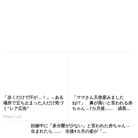
「歩くだけで汗が…！」→ある
「ママさん天使産みました
場所で立ち止まった人だけ気づ
ね!?」 鼻が高いと言われる赤
く“レア広告”
ちゃん→7カ月後…… 成長...
PR(ねとらぼ)
妊娠中に「多分髪が少ない」と言われた赤ちゃん→
生まれたら…… 生後4カ月の姿が「...