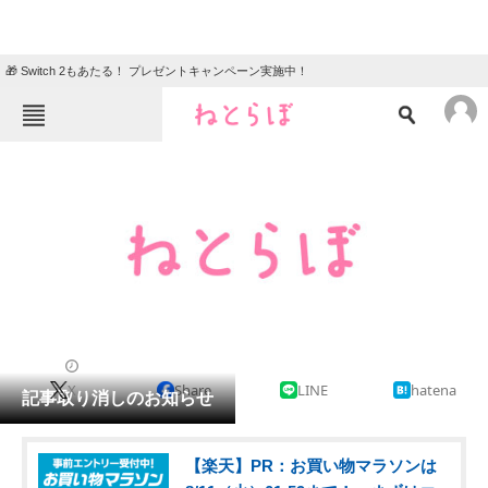
🎁 Switch 2もあたる！ プレゼントキャンペーン実施中！
ねとらぼメニュー
TOP
ニュース
エンタメ
クイズ
グルメ
地域
住まい
教育・育児
動物
リサーチ
育児
2026/03/26 09:30（公開）
X
Share
LINE
hatena
会員記事
記事取り消しのお知らせ
メディア
【楽天】PR：お買い物マラソンは
注目記事を集めた総合ページ