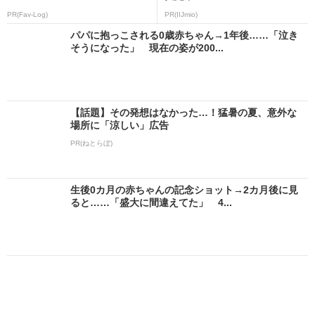
PR(Fav-Log)
PR(IIJmio)
パパに抱っこされる0歳赤ちゃん→1年後……「泣き
そうになった」 現在の姿が200...
【話題】その発想はなかった…！猛暑の夏、意外な
場所に「涼しい」広告
PR(ねとらぼ)
生後0カ月の赤ちゃんの記念ショット→2カ月後に見
ると……「盛大に間違えてた」 4...