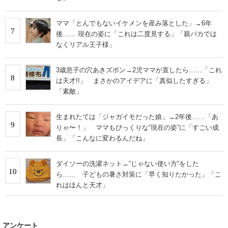
ママ「とんでもないイケメンを産み落とした」→6年
7
後…… 現在の姿に「これは二度見する」「親バカでは
なくリアル王子様」
3歳息子の穴あきズボン→2児ママが直したら……「これ
8
は天才!!」 まさかのアイデアに「真似したすぎる」
「素敵」
生まれたては「ジャガイモだった娘」→2年後……「あ
9
りゃ〜！」 ママもびっくりな“現在の姿”に「すごい成
長」「こんなに変わるんだね」
ダイソーの洗濯ネット→“じゃない使い方”をした
10
ら…… 子どもの暑さ対策に「早く知りたかった」「こ
れはほんと天才」
アンケート