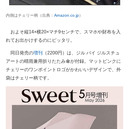
内側はチェリー柄（出典：
Amazon.co.jp
）
およそ縦14×横20×マチ9センチで、スマホや財布を入
れてお出かけするのにピッタリ。
同日発売の
増刊
（2200円）は、ジル バイ ジルスチュ
アートの晴雨兼用折りたたみ傘が付録。マットピンクに
チェリーのワンポイントロゴがかわいいデザインで、外
袋はチェリー柄です。