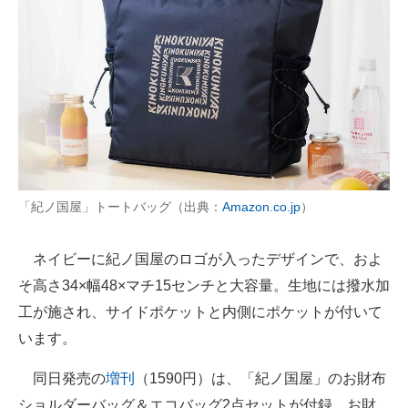
「紀ノ国屋」トートバッグ（出典：
Amazon.co.jp
）
ネイビーに紀ノ国屋のロゴが入ったデザインで、およ
そ高さ34×幅48×マチ15センチと大容量。生地には撥水加
工が施され、サイドポケットと内側にポケットが付いて
います。
同日発売の
増刊
（1590円）は、「紀ノ国屋」のお財布
ショルダーバッグ＆エコバッグ2点セットが付録。お財