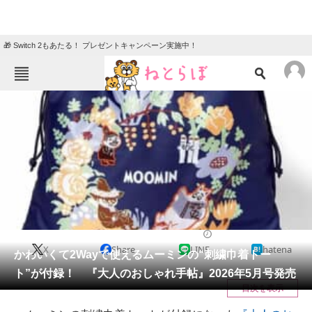
🎁 Switch 2もあたる！ プレゼントキャンペーン実施中！
ねとらぼメニュー
TOP
ニュース
エンタメ
クイズ
グルメ
地域
住まい
教育・育児
動物
リサーチ
ファッション
2026/04/05 08:45（公開）
X
Share
LINE
hatena
会員記事
かわいくて2Wayで使えるムーミンの“刺繍巾着トー
ト”が付録！ 『大人のおしゃれ手帖』2026年5月号発売
メディア
目次を表示
注目記事を集めた総合ページ