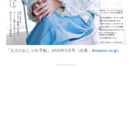
企業向けIT製品の総合サイト
IT製品の技術・比較・事例
製造業のIT導入・活用を支援
モノづくり技術者専門サイト
『大人のおしゃれ手帖』2026年5月号（出典：
Amazon.co.jp
）
エレクトロニクス専門サイト
advertisement
電子設計の基本と応用
エネルギーの専門メディア
建設×テクノロジーの最前線
ちょっと気になるネットの話題