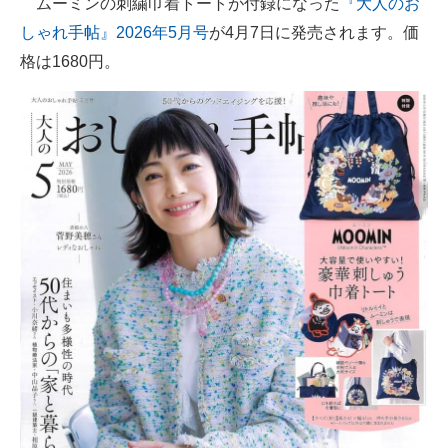
ムーミンの刺繍巾着トートが付録になった
『大人のお
しゃれ手帖』2026年5月号
が4月7日に発売されます。価
ITの今と未来を見通す
格は1680円。
スマホと通信の最新トレンド
進化するPCとデバイスの未来
好きが集まる 比べて選べる
ビジネスと働き方のヒント
AI活用のいまが分かる
企業ITのトレンドを詳説
経営リーダーのコミュニティ
マーケ×ITの今がよく分かる
ITエンジニア向け専門サイト