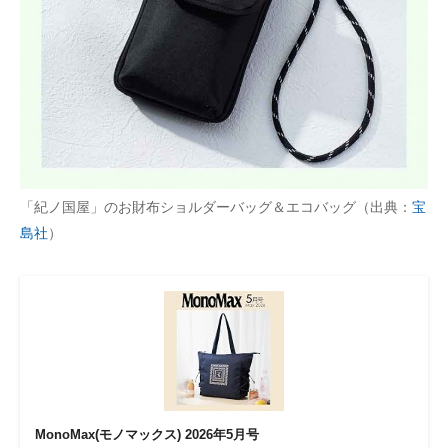
「紀ノ国屋」のお財布ショルダーバッグ＆エコバッグ（出典：
宝
島社
）
MonoMax(モノマックス) 2026年5月号