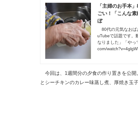
「主婦のお手本」
ごい！「こんな素敵
ぼ
80代の元気なおば
uTubeで話題です
なりました」「やってみま
com/watch?v=4gl
今回は、1週間分の夕食の作り置きを公開
とシーチキンのカレー味蒸し煮、厚焼き玉子