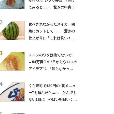
が作った“ジブリ弁当”→開け
てみると…… 驚きの中身に
「天才!?」「工夫してて愛を
2
感じます」
食べきれなかったスイカ→四
角にカットして…… 驚きの
仕上がりに「これは良い！」
「やってみます」
3
メロンのワタは捨てないで！
→54万再生の“目からウロコの
アイデア”に「知らなかっ
た！」「そうすれば良かった
4
んだ」
くら寿司で130円の“裏メニュ
ー”を頼んだら…… とんでも
ない1皿に「やばい明日いく」
「これ10貫ぐらい食べたい」