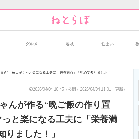
グルメ
地域
住まい
と未来を見通す
スマホと通信の最新トレンド
進化するPCとデ
り置き”→毎日がぐっと楽になる工夫に「栄養満点」「初めて知りました！」
のいまが分かる
企業ITのトレンドを詳説
経営リーダーの
2026/04/04 10:45（公開）
2026/04/04 11:01（更新）
ちゃんが作る“晩ご飯の作り置
T製品の総合サイト
IT製品の技術・比較・事例
製造業のIT導入
ぐっと楽になる工夫に「栄養満
知りました！」