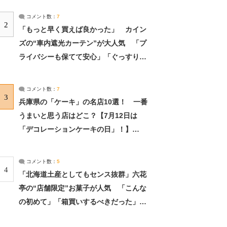
コメント数：
7
2
「もっと早く買えば良かった」 カイン
ズの“車内遮光カーテン”が大人気 「プ
ライバシーも保てて安心」「ぐっすり眠
れました」（2/2） | ライフ ねとらぼリ
サーチ：2ページ目
コメント数：
7
3
兵庫県の「ケーキ」の名店10選！ 一番
うまいと思う店はどこ？【7月12日は
「デコレーションケーキの日」！】
（2/4） | 兵庫県 ねとらぼリサーチ：2ペ
ージ目
コメント数：
5
4
「北海道土産としてもセンス抜群」六花
亭の“店舗限定”お菓子が人気 「こんな
の初めて」「箱買いするべきだった」
（1/2） | 北海道 ねとらぼリサーチ