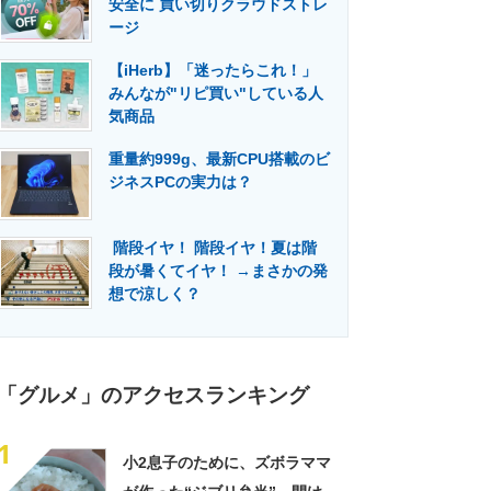
安全に 買い切りクラウドストレ
門メディア
建設×テクノロジーの最前線
ージ
【iHerb】「迷ったらこれ！」
みんなが"リピ買い"している人
気商品
重量約999g、最新CPU搭載のビ
ジネスPCの実力は？
階段イヤ！ 階段イヤ！夏は階
段が暑くてイヤ！ →まさかの発
想で涼しく？
「グルメ」のアクセスランキング
1
小2息子のために、ズボラママ