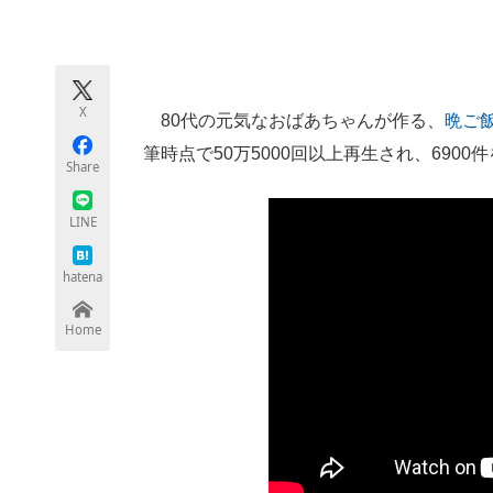
モノづくり技術者専門サイト
エレクトロ
X
80代の元気なおばあちゃんが作る、
晩ご
ちょっと気になるネットの話題
筆時点で50万5000回以上再生され、690
Share
LINE
hatena
Home