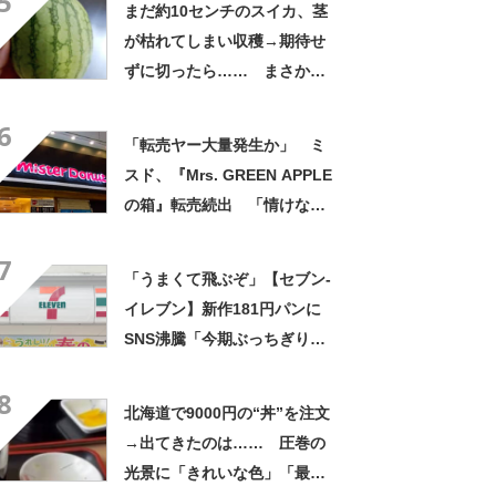
5
まだ約10センチのスイカ、茎
が枯れてしまい収穫→期待せ
ずに切ったら…… まさかの
中身が700万表示 「わ
6
ぁ！」「全部これがいい」投
「転売ヤー大量発生か」 ミ
稿者に話を聞いた
スド、『Mrs. GREEN APPLE
の箱』転売続出 「情けない
と思わないのかな」「呆れる
7
わ」 2500円での出品も
「うまくて飛ぶぞ」【セブン‐
イレブン】新作181円パンに
SNS沸騰「今期ぶっちぎりで
優勝」「ウメエェェッッ」
8
北海道で9000円の“丼”を注文
→出てきたのは…… 圧巻の
光景に「きれいな色」「最高