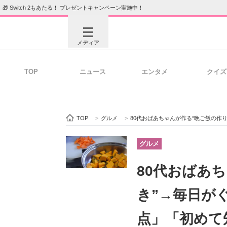
🎁 Switch 2もあたる！ プレゼントキャンペーン実施中！
メディア
TOP
ニュース
エンタメ
クイズ
注目記事を集めた総合ページ
ITの今
TOP
>
グルメ
>
80代おばあちゃんが作る“晩ご飯の作
ビジネスと働き方のヒント
AI活用
グルメ
80代おばあ
ITエンジニア向け専門サイト
企業向けI
き”→毎日が
点」「初めて