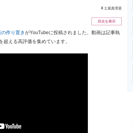
ニクス専門サイト
電子設計の基本と応用
エネルギーの専
土屋真理菜
目次を表示
飯の作り置き
がYouTubeに投稿されました。動画は記事執
0件を超える高評価を集めています。