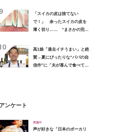
です」
9
「スイカの皮は捨てない
で！」 余ったスイカの皮を
薄く切り…… “まさかの完成
品”が94万再生「こんな使い道
10
があるとは」【海外】
高1娘「過去イチうまい」と絶
賛→夏にぴったりな“パパの自
信作”に「夫が喜んで食べてく
れた」「2回作りました」
アンケート
実施中
声が好きな「日本のボーカリ