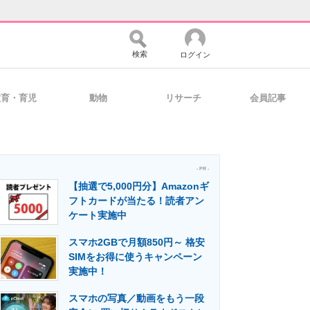
検索
ログイン
教育・育児
動物
リサーチ
会員記事
バイスの未来
好きが集まる 比べて選べる
- PR -
【抽選で5,000円分】Amazonギ
コミュニティ
マーケ×ITの今がよく分かる
フトカードが当たる！読者アン
ケート実施中
スマホ2GBで月額850円～ 格安
・活用を支援
SIMをお得に使うキャンペーン
実施中！
スマホの写真／動画をもう一段