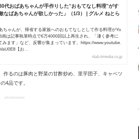
80代おばあちゃんが手作りした“おもてなし料理”がす
なばあちゃんが欲しかった」（1/3） | グルメ ねとら
あちゃんが、帰省する家族へのおもてなしとして作る料理がYo
。動画は記事執筆時点で6万4000回以上再生され、「凄く参考に
す」など、反響が集まっています。https://www.youtube.
gWVaU0E8【お…
nlab.itmedia.co.jp
。作るのは豚肉と野菜の甘酢炒め、里芋団子、キャベツ
の4品です。
advertisement