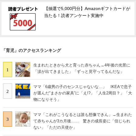
【抽選で5,000円分】Amazonギフトカードが
当たる！読者アンケート実施中
「育児」のアクセスランキング
生まれたときから犬と育った赤ちゃん→4年後の光景に
1
「涙が出てきました」「ずっと見守ってるんだな」
ママ「6歳男の子のセンスじゃないな…」 IKEAで息子
2
が選んだ“まさかの家具”に「え!?」「人生2周目？」「大
物になりそう」
ママ「これがこうなるとは誰も想像できん」→生まれた
3
て赤ちゃんが3カ月後…… 驚きの成長姿に「信じられ
ない」「ただの天使か」