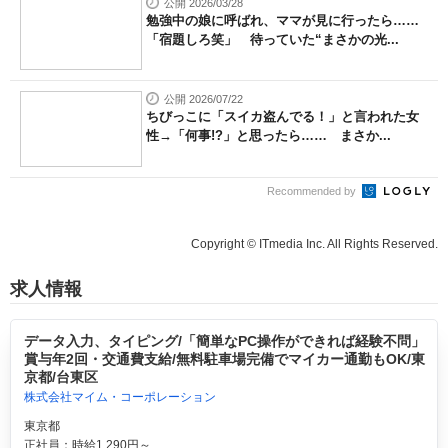
公開 2026/03/28
勉強中の娘に呼ばれ、ママが見に行ったら……
「宿題しろ笑」 待っていた“まさかの光...
公開 2026/07/22
ちびっこに「スイカ盗んでる！」と言われた女
性→「何事!?」と思ったら…… まさか...
Recommended by
Copyright © ITmedia Inc. All Rights Reserved.
求人情報
データ入力、タイピング/「簡単なPC操作ができれば経験不問」
賞与年2回・交通費支給/無料駐車場完備でマイカー通勤もOK/東
京都/台東区
株式会社マイム・コーポレーション
東京都
正社員：時給1,290円～