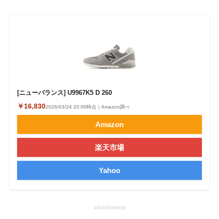
企業向けIT製品の総合サイト
IT製品の技術・比較・事例
製造業のIT導入・活用を支援
モノづくり技術者専門サイト
[ニューバランス] U9967K5 D 260
エレクトロニクス専門サイト
￥16,830
2026/03/24 20:00時点｜Amazon調べ
電子設計の基本と応用
Amazon
エネルギーの専門メディア
楽天市場
建設×テクノロジーの最前線
Yahoo
ちょっと気になるネットの話題
advertisement