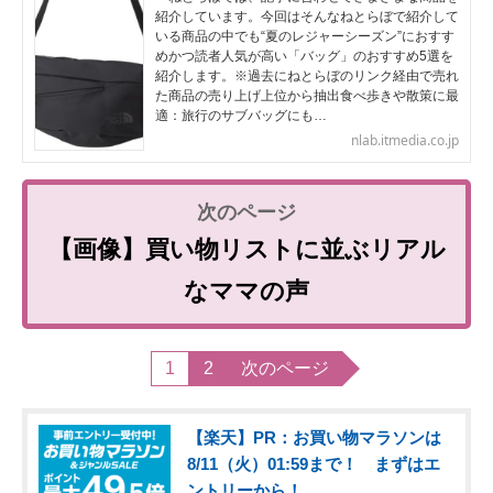
紹介しています。今回はそんなねとらぼで紹介して
いる商品の中でも“夏のレジャーシーズン”におすす
めかつ読者人気が高い「バッグ」のおすすめ5選を
紹介します。※過去にねとらぼのリンク経由で売れ
た商品の売り上げ上位から抽出食べ歩きや散策に最
適：旅行のサブバッグにも…
nlab.itmedia.co.jp
【画像】買い物リストに並ぶリアル
なママの声
1
2
次のページ
【楽天】PR：お買い物マラソンは
8/11（火）01:59まで！ まずはエ
ントリーから！