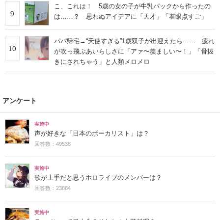
こ、これは！ 5歳の女の子が牛乳パックから作ったの
9
は……？ 思わぬアイデアに「天才」「着眼点すご」
パパ帰宅→“天使すぎる”1歳双子が出迎えたら…… 疲れ
10
が吹っ飛ぶあいらしさに「アァ〜羨ましい〜！」「骨抜
きにされちゃう」と人類メロメロ
アンケート
実施中
声が好きな「日本のボーカリスト」は？
回答数：49538
実施中
歌が上手だと思うホロライブのメンバーは？
回答数：23884
実施中