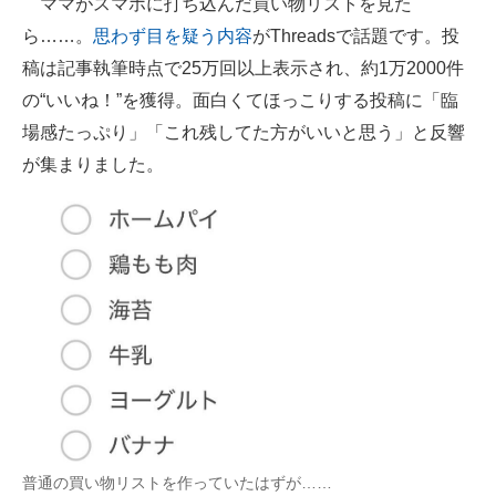
ママがスマホに打ち込んだ買い物リストを見た
ら……。
思わず目を疑う内容
がThreadsで話題です。投
ITの今と未来を見通す
稿は記事執筆時点で25万回以上表示され、約1万2000件
スマホと通信の最新トレンド
の“いいね！”を獲得。面白くてほっこりする投稿に「臨
場感たっぷり」「これ残してた方がいいと思う」と反響
進化するPCとデバイスの未来
が集まりました。
好きが集まる 比べて選べる
ビジネスと働き方のヒント
AI活用のいまが分かる
企業ITのトレンドを詳説
経営リーダーのコミュニティ
マーケ×ITの今がよく分かる
ITエンジニア向け専門サイト
普通の買い物リストを作っていたはずが……