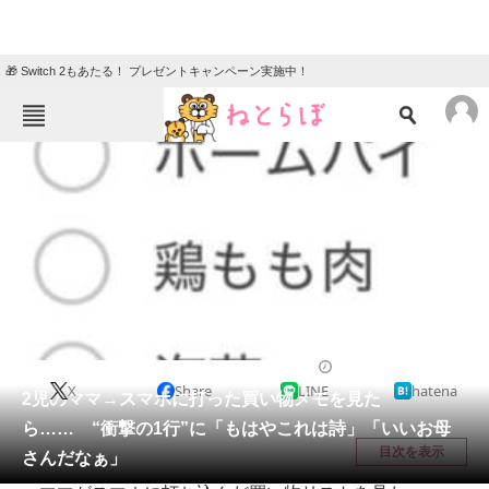
🎁 Switch 2もあたる！ プレゼントキャンペーン実施中！
ねとらぼメニュー
TOP
ニュース
エンタメ
クイズ
グルメ
地域
住まい
教育・育児
動物
リサーチ
育児
2026/03/25 09:30（公開）
X
Share
LINE
hatena
会員記事
2児のママ→スマホに打った買い物メモを見た
ら…… “衝撃の1行”に「もはやこれは詩」「いいお母
メディア
目次を表示
さんだなぁ」
注目記事を集めた総合ページ