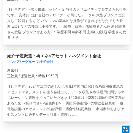
【仕事内容】<求人掲載元>バイトな 当社のクリエイティブを支えるお仕事
です。 具体的には/ 当社のデザイナーが興したデータを 大型プリンタに投
入して印刷する など パソコンの基本的な操作ができればどなたでも大歓
迎 Excelなどの知識は不要です。 【経験・資格】未経験者さん歓迎 経験者
さん歓迎 ブランクがある方OK 学歴不問 年齢不問 主婦(夫)歓迎 学生さん歓
迎 大学...
紹介予定派遣・再エネ×アセットマネジメント会社
マンパワーグループ株式会社
東京都
正社員 / 派遣社員：時給1,950円
【仕事内容】2024年設立の新しい会社!日本国内における系統用蓄電池の
アセットマネジメントを担う会社にて、データ収集や市場運用に関するオ
ペレーション管理を担っていただきます! 18歳以上(22時以降の深夜業務が
あるため) <業務内容> <業務内容> ・需給調整市場への需給登録業務 ・蓄
電池設備のアセスメント(性能評価・適合性確認)業務 ・市場参加およびア
セスメントに必要なデータ収集・管理およ...