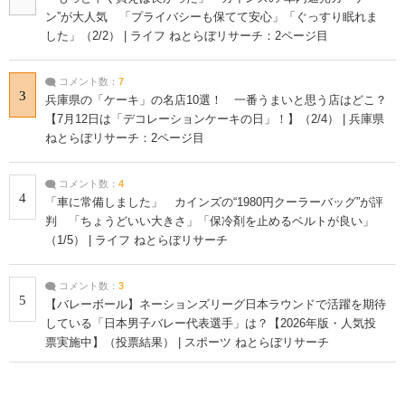
ン”が大人気 「プライバシーも保てて安心」「ぐっすり眠れま
した」（2/2） | ライフ ねとらぼリサーチ：2ページ目
コメント数：
7
3
兵庫県の「ケーキ」の名店10選！ 一番うまいと思う店はどこ？
【7月12日は「デコレーションケーキの日」！】（2/4） | 兵庫県
ねとらぼリサーチ：2ページ目
コメント数：
4
4
「車に常備しました」 カインズの“1980円クーラーバッグ”が評
判 「ちょうどいい大きさ」「保冷剤を止めるベルトが良い」
（1/5） | ライフ ねとらぼリサーチ
コメント数：
3
5
【バレーボール】ネーションズリーグ日本ラウンドで活躍を期待
している「日本男子バレー代表選手」は？【2026年版・人気投
票実施中】（投票結果） | スポーツ ねとらぼリサーチ