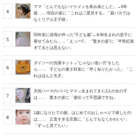
ママ「とんでもないイケメンを産み落とした」→6年
4
後…… 現在の姿に「これは二度見する」「親バカでは
なくリアル王子様」
55年前に祖母が作った“子ども服”→令和生まれの息子に
5
着せてみたら……「えっー!!」 “驚きの姿”に「半世紀過
ぎてるとは思えない」
ダイソーの洗濯ネット→“じゃない使い方”をした
6
ら…… 子どもの暑さ対策に「早く知りたかった」「こ
れはほんと天才」
天然パーマのパパとママ→生まれてきた2人の女の子
7
は…… 驚きの姿に「遺伝って不思議ですね」
1歳になりたての娘、はじめてのおしゃべりで発したの
8
は…… 正直すぎる言葉に「とんでもなくかわいい」
「ずっと見てたい」