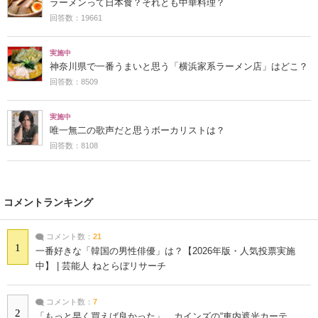
ラーメンって日本食？それとも中華料理？
回答数：19661
実施中
神奈川県で一番うまいと思う「横浜家系ラーメン店」はどこ？
回答数：8509
実施中
唯一無二の歌声だと思うボーカリストは？
回答数：8108
コメントランキング
コメント数：
21
1
一番好きな「韓国の男性俳優」は？【2026年版・人気投票実施
中】 | 芸能人 ねとらぼリサーチ
コメント数：
7
2
「もっと早く買えば良かった」 カインズの“車内遮光カーテ