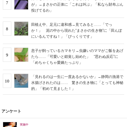
7
が」→まさかの正体に「これは叫ぶ」「私なら財布ぶん
投げてるわ」
田植え中、足元に違和感→見てみると……「でっ
8
か！」 泥の中から現れた“まさかの生き物”に「田んぼ
にいるんですね！」「びっくりです」
息子が飼っているカマキリ→虫嫌いのママがご飯をあげ
9
たら……「可愛いと錯覚し始めた」 “思わぬ反応”に
「めちゃくちゃ愛嬌たっぷり」
「見れるのは一生に一度あるかないか」→静岡の漁港で
10
水揚げされたのは…… 驚きの生き物に「とっても神秘
的」「初めて見ました！」
アンケート
実施中