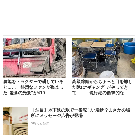
農地をトラクターで耕している
高級錦鯉からちょっと目を離し
と…… 熱烈なファンが集まっ
た隙に“ギャング”がやってき
た“驚きの光景”が410...
て…… 現行犯の衝撃的な...
【注目】地下鉄の駅で一番涼しい場所？まさかの場
所にメッセージ広告が登場
PR(ねとらぼ)