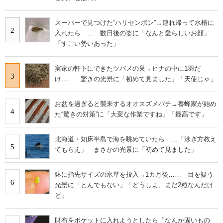
スーパーで見つけた“ハリセンボン”→連れ帰って水槽に
2
入れたら…… 数日後の姿に「なんと愛らしいお顔」
「すごい勢いあった」
実家の軒下にできたツバメの巣→ヒナの中に1羽だ
3
け…… 驚きの光景に「初めて見ました」「天使じゃ」
お盆を過ぎると襲来するオオスズメバチ→養蜂家が始め
4
た“驚きの対策”に「大変な作業ですね」「最高です」
北海道・知床半島で海を眺めていたら……「泳ぎ方教え
5
てもらえ」 まさかの光景に「初めて見ました」
鉢に指先サイズの水草を投入→1カ月後…… 目を疑う
6
光景に「とんでもない」「どうしよ、まだ2粒なんだけ
ど」
財布をポケットに入れようとしたら「なんか固いもの