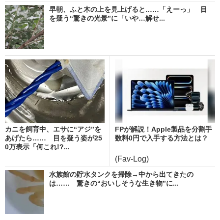
早朝、ふと木の上を見上げると……「えーっ」 目
を疑う“驚きの光景”に「いや…解せ...
カニを飼育中、エサに“アジ”を
FPが解説！Apple製品を分割手
あげたら…… 目を疑う姿が25
数料0円で入手する方法とは？
0万表示「何これ!?...
(Fav-Log)
水族館の貯水タンクを掃除→中から出てきたの
は…… 驚きの“おいしそうな生き物”に...