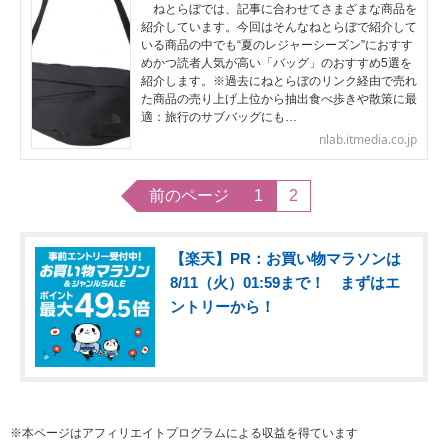
ねとらぼでは、記事に合わせてさまざまな商品を
紹介しています。今回はそんなねとらぼで紹介して
いる商品の中でも“夏のレジャーシーズン”におすす
めかつ読者人気が高い「バッグ」のおすすめ5選を
紹介します。※過去にねとらぼのリンク経由で売れ
た商品の売り上げ上位から抽出食べ歩きや散策に最
適：旅行のサブバッグにも…
nlab.itmedia.co.jp
前のページ
1
2
【楽天】PR：お買い物マラソンは
8/11（火）01:59まで！ まずはエ
ントリーから！
※本ページはアフィリエイトプログラムによる収益を得ています