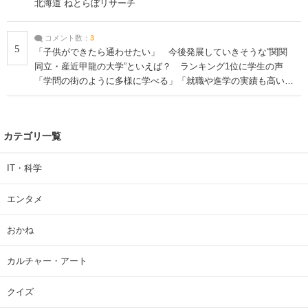
北海道 ねとらぼリサーチ
コメント数：
3
5
「子供ができたら通わせたい」 今後発展していきそうな“関関
同立・産近甲龍の大学”といえば？ ランキング1位に学生の声
「学問の街のように多様に学べる」「就職や進学の実績も高い」
| 大学 ねとらぼリサーチ
カテゴリ一覧
IT・科学
エンタメ
おかね
カルチャー・アート
クイズ