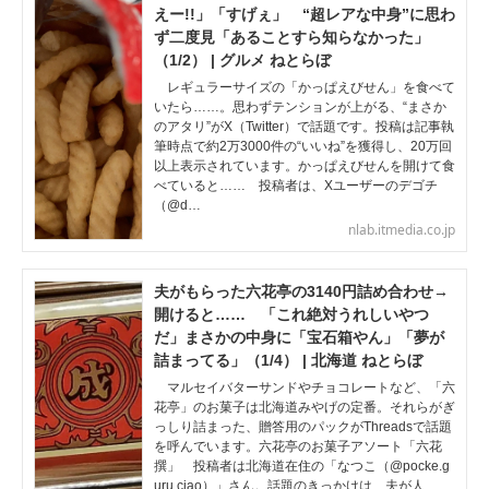
えー!!」「すげぇ」 “超レアな中身”に思わ
ず二度見「あることすら知らなかった」
（1/2） | グルメ ねとらぼ
レギュラーサイズの「かっぱえびせん」を食べて
いたら……。思わずテンションが上がる、“まさか
のアタリ”がX（Twitter）で話題です。投稿は記事執
筆時点で約2万3000件の“いいね”を獲得し、20万回
以上表示されています。かっぱえびせんを開けて食
べていると…… 投稿者は、Xユーザーのデゴチ
（@d…
nlab.itmedia.co.jp
夫がもらった六花亭の3140円詰め合わせ→
開けると…… 「これ絶対うれしいやつ
だ」まさかの中身に「宝石箱やん」「夢が
詰まってる」（1/4） | 北海道 ねとらぼ
マルセイバターサンドやチョコレートなど、「六
花亭」のお菓子は北海道みやげの定番。それらがぎ
っしり詰まった、贈答用のパックがThreadsで話題
を呼んでいます。六花亭のお菓子アソート「六花
撰」 投稿者は北海道在住の「なつこ（@pocke.g
uru.ciao）」さん。話題のきっかけは、夫が人…