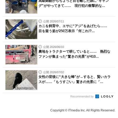
高級錦鯉からちょっと目を離した隙に“ギャン
グ”がやってきて…… 現行犯の衝撃的な...
公開 2026/07/11
カニを飼育中、エサに“アジ”をあげたら……
目を疑う姿が250万表示「何これ!?...
公開 2026/06/10
農地をトラクターで耕していると…… 熱烈な
ファンが集まった“驚きの光景”が410...
公開 2026/07/02
女性の背後に“大きな蜂”が→すると、賢いカラ
スが……「もうすごい」驚きの光景に「...
Recommended by
Copyright © ITmedia Inc. All Rights Reserved.