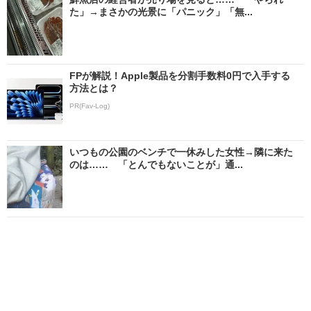
た」→まさかの光景に「パニック」「無...
FPが解説！Apple製品を分割手数料0円で入手する
方法とは？
PR(Fav-Log)
いつもの公園のベンチで一休みした女性→隣に来た
のは…… 「とんでもないことが」通...