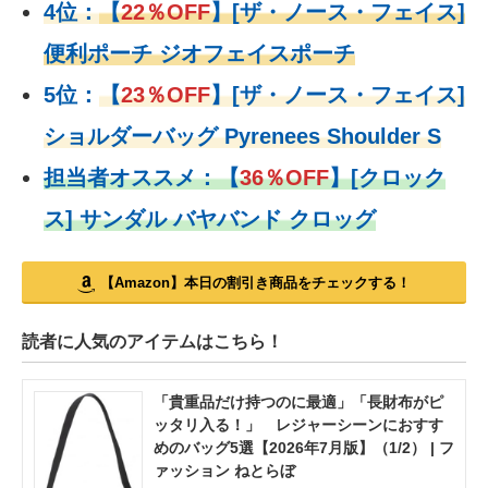
4位：
【
22％OFF
】
[ザ・ノース・フェイス]
便利ポーチ ジオフェイスポーチ
5位：
【
23％OFF
】
[ザ・ノース・フェイス]
ショルダーバッグ Pyrenees Shoulder S
担当者オススメ：
【
36％OFF
】
[クロック
ス] サンダル バヤバンド クロッグ
【Amazon】本日の割引き商品をチェックする！
読者に人気のアイテムはこちら！
「貴重品だけ持つのに最適」「長財布がピ
ッタリ入る！」 レジャーシーンにおすす
めのバッグ5選【2026年7月版】（1/2） | フ
ァッション ねとらぼ