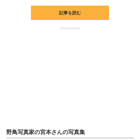
企業向けIT製品の総合サイト
記事を読む
IT製品の技術・比較・事例
advertisement
製造業のIT導入・活用を支援
モノづくり技術者専門サイト
エレクトロニクス専門サイト
電子設計の基本と応用
エネルギーの専門メディア
建設×テクノロジーの最前線
ちょっと気になるネットの話題
野鳥写真家の宮本さんの写真集