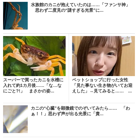
水族館のカニが抱えていたのは……「ファンサ神」
思わず二度見の“謎すぎる光景”に...
スーパーで買ったカニを水槽に
ペットショップに行った女性
入れて約1カ月後……「な…な
「見た事ない生き物がいてお迎
にごと?!」 まさかの姿...
えした」→見てみると…… ...
カニの“心臓”を顕微鏡でのぞいてみたら…… 「わ
ぁ！！」思わず声が出る光景に「貴...