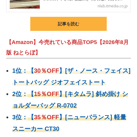
nlab.itmedia.co.jp
記事を読む
【Amazon】今売れている商品TOP5【2026年8月
版 ねとらぼ】
1位：
【
30％OFF
】
[ザ・ノース・フェイス]
トートバッグ ジオフェイストート
2位：
【
15％OFF
】
[キタムラ] 斜め掛け シ
ョルダーバッグ R-0702
3位：
【
35％OFF
】[ニューバランス] 軽量
スニーカー CT30