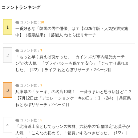
コメントランキング
コメント数：
20
1
一番好きな「韓国の男性俳優」は？【2026年版・人気投票実施
中】（投票結果） | 芸能人 ねとらぼリサーチ
コメント数：
7
2
「もっと早く買えば良かった」 カインズの“車内遮光カーテ
ン”が大人気 「プライバシーも保てて安心」「ぐっすり眠れま
した」（2/2） | ライフ ねとらぼリサーチ：2ページ目
コメント数：
7
3
兵庫県の「ケーキ」の名店10選！ 一番うまいと思う店はどこ？
【7月12日は「デコレーションケーキの日」！】（2/4） | 兵庫県
ねとらぼリサーチ：2ページ目
コメント数：
5
4
「北海道土産としてもセンス抜群」六花亭の“店舗限定”お菓子が
人気 「こんなの初めて」「箱買いするべきだった」（1/2） |