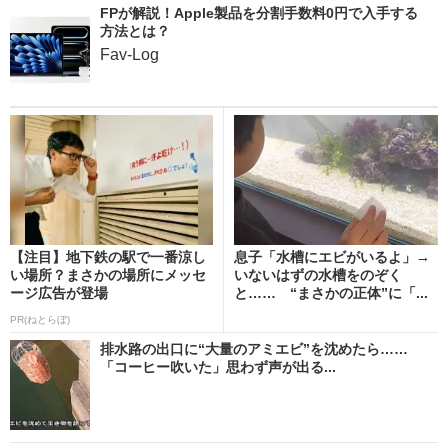
FPが解説！Apple製品を分割手数料0円で入手する
方法とは？
Fav-Log
【注目】地下鉄の駅で一番涼し
息子「水槽にエビがいるよ」→
い場所？まさかの場所にメッセ
いないはずの水槽をのぞく
ージ広告が登場
と…… “まさかの正体”に「...
PR(ねとらぼ)
排水路の出口に“大量のアミエビ”を沈めたら……
「コーヒー吹いた」思わず声が出る...