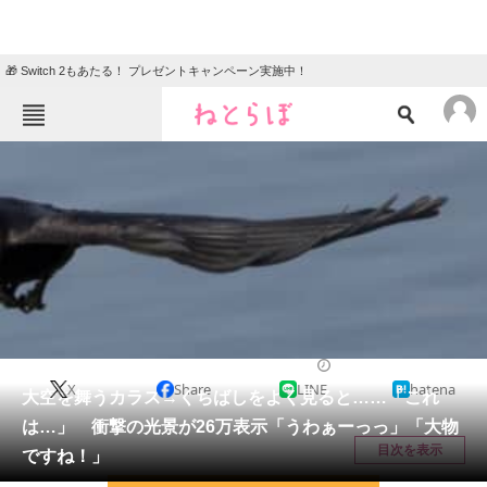
🎁 Switch 2もあたる！ プレゼントキャンペーン実施中！
ねとらぼメニュー
TOP
ニュース
エンタメ
クイズ
グルメ
地域
住まい
教育・育児
動物
リサーチ
その他生き物
2026/04/19 10:30（公開）
X
Share
LINE
hatena
会員記事
大空を舞うカラス→くちばしをよく見ると……「これ
は…」 衝撃の光景が26万表示「うわぁーっっ」「大物
メディア
目次を表示
ですね！」
注目記事を集めた総合ページ