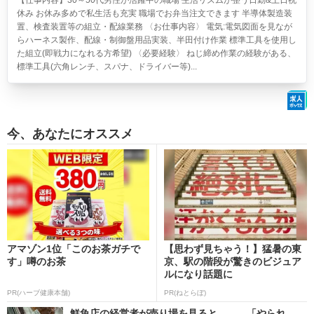
【仕事内容】30～50代男性が活躍中の職場 生活リズムが整う日勤&土日祝
休み お休み多めで私生活も充実 職場でお弁当注文できます 半導体製造装
置、検査装置等の組立・配線業務 〈お仕事内容〉 電気:電気図面を見なが
らハーネス製作、配線・制御盤用品実装、半田付け作業 標準工具を使用し
た組立(即戦力になれる方希望) 〈必要経験〉 ねじ締め作業の経験がある、
標準工具(六角レンチ、スパナ、ドライバー等)...
今、あなたにオススメ
アマゾン1位「このお茶ガチで
【思わず見ちゃう！】猛暑の東
す」噂のお茶
京、駅の階段が驚きのビジュア
ルになり話題に
PR(ハーブ健康本舗)
PR(ねとらぼ)
鮮魚店の経営者が売り場を見ると…… 「やられ