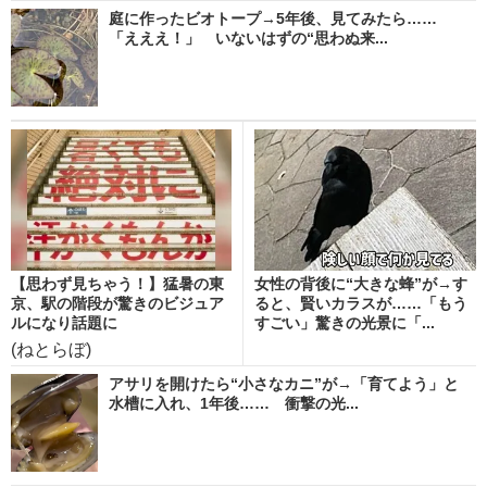
庭に作ったビオトープ→5年後、見てみたら……
「えええ！」 いないはずの“思わぬ来...
【思わず見ちゃう！】猛暑の東
女性の背後に“大きな蜂”が→す
京、駅の階段が驚きのビジュア
ると、賢いカラスが……「もう
ルになり話題に
すごい」驚きの光景に「...
(ねとらぼ)
アサリを開けたら“小さなカニ”が→「育てよう」と
水槽に入れ、1年後…… 衝撃の光...