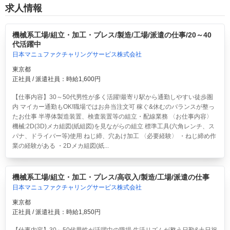
求人情報
機械系工場/組立・加工・プレス/製造/工場/派遣の仕事/20～40
代活躍中
日本マニュファクチャリングサービス株式会社
東京都
正社員 / 派遣社員：時給1,600円
【仕事内容】30～50代男性が多く活躍!最寄り駅から通勤しやすい徒歩圏
内 マイカー通勤もOK!職場ではお弁当注文可 稼ぐ&休むのバランスが整っ
たお仕事 半導体製造装置、検査装置等の組立・配線業務 〈お仕事内容〉
機械:2D(3D)メカ組図(紙組図)を見ながらの組立 標準工具(六角レンチ、ス
パナ、ドライバー等)使用 ねじ締、穴あけ加工 〈必要経験〉 ・ねじ締め作
業の経験がある ・2Dメカ組図(紙...
機械系工場/組立・加工・プレス/高収入/製造/工場/派遣の仕事
日本マニュファクチャリングサービス株式会社
東京都
正社員 / 派遣社員：時給1,850円