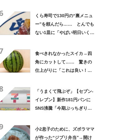
た！」「そうすれば良かった
6
んだ」
くら寿司で130円の“裏メニュ
ー”を頼んだら…… とんでも
ない1皿に「やばい明日いく」
「これ10貫ぐらい食べたい」
7
食べきれなかったスイカ→四
角にカットして…… 驚きの
仕上がりに「これは良い！」
「やってみます」
8
「うまくて飛ぶぞ」【セブン‐
イレブン】新作181円パンに
SNS沸騰「今期ぶっちぎりで
優勝」「ウメエェェッッ」
9
小2息子のために、ズボラママ
が作った“ジブリ弁当”→開け