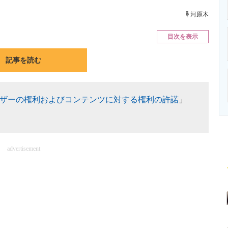
ニクス専門サイト
電子設計の基本と応用
エネルギーの専
河原木
目次を表示
記事を読む
ザーの権利およびコンテンツに対する権利の許諾
」
advertisement