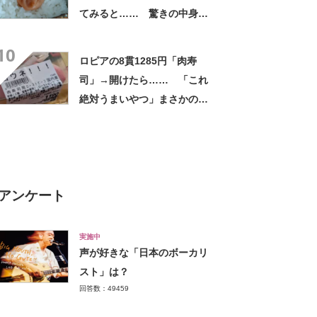
てみると…… 驚きの中身に
「天才!?」「工夫してて愛を
10
感じます」
ロピアの8貫1285円「肉寿
司」→開けたら…… 「これ
絶対うまいやつ」まさかの中
身に「こんなの開発したん
や」
アンケート
実施中
声が好きな「日本のボーカリ
スト」は？
回答数：49459