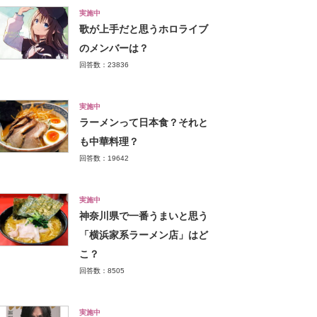
実施中
歌が上手だと思うホロライブ
のメンバーは？
回答数：23836
実施中
ラーメンって日本食？それと
も中華料理？
回答数：19642
実施中
神奈川県で一番うまいと思う
「横浜家系ラーメン店」はど
こ？
回答数：8505
実施中