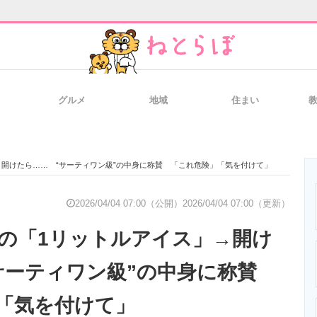
グルメ
地域
住まい
と未来を見通す
スマホと通信の最新トレンド
進化するPCとデ
→開けたら…… “サーティワン級”の中身に称賛 「これ危険」「気を付けて」
のいまが分かる
企業ITのトレンドを詳説
経営リーダーの
2026/04/04 07:00（公開）
2026/04/04 07:00（更新）
の「1リットルアイス」→開け
T製品の総合サイト
IT製品の技術・比較・事例
製造業のIT導入
サーティワン級”の中身に称賛
「気を付けて」