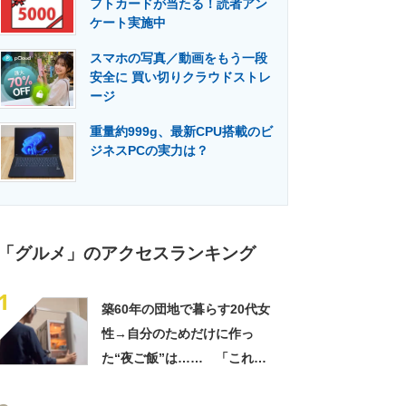
フトカードが当たる！読者アン
門メディア
建設×テクノロジーの最前線
ケート実施中
スマホの写真／動画をもう一段
安全に 買い切りクラウドストレ
ージ
重量約999g、最新CPU搭載のビ
ジネスPCの実力は？
「グルメ」のアクセスランキング
1
築60年の団地で暮らす20代女
性→自分のためだけに作っ
た“夜ご飯”は…… 「これぞ
手料理」「こんな女性になり