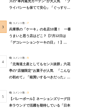
ズの“車内遮光カーテン”が大人気 「プ
ライバシーも保てて安心」「ぐっすり眠
れました」（2/2） | ライフ ねとらぼリ
サーチ：2ページ目
コメント数：
7
3
兵庫県の「ケーキ」の名店10選！ 一番
うまいと思う店はどこ？【7月12日は
「デコレーションケーキの日」！】
（2/4） | 兵庫県 ねとらぼリサーチ：2ペ
ージ目
コメント数：
5
4
「北海道土産としてもセンス抜群」六花
亭の“店舗限定”お菓子が人気 「こんな
の初めて」「箱買いするべきだった」
（1/2） | 北海道 ねとらぼリサーチ
コメント数：
3
5
【バレーボール】ネーションズリーグ日
本ラウンドで活躍を期待している「日本