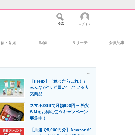
検索
ログイン
教育・育児
動物
リサーチ
会員記事
バイスの未来
好きが集まる 比べて選べる
- PR -
【iHerb】「迷ったらこれ！」
コミュニティ
マーケ×ITの今がよく分かる
みんなが"リピ買い"している人
気商品
スマホ2GBで月額850円～ 格安
・活用を支援
SIMをお得に使うキャンペーン
実施中！
【抽選で5,000円分】Amazonギ