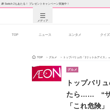
🎁 Switch 2もあたる！ プレゼントキャンペーン実施中！
メディア
TOP
ニュース
エンタメ
クイズ
注目記事を集めた総合ページ
ITの今
TOP
>
グルメ
>
トップバリュの「1リットルアイス」
ビジネスと働き方のヒント
AI活用
グルメ
トップバリュ
ITエンジニア向け専門サイト
企業向けI
たら…… “
「これ危険」