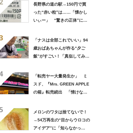
2
たい！」
長野県の道の駅→150円で買
った“赤い粒”は……「懐かし
いぃー」 “驚きの正体”に
「実家や近所の庭になってた
3
なー」「昭和の思い出」
「ナスは全部これでいい」94
歳おばあちゃんが作る“夕ご
飯”がすごい！「真似してみま
す」「憧れます」
4
「転売ヤー大量発生か」 ミ
スド、『Mrs. GREEN APPLE
の箱』転売続出 「情けない
と思わないのかな」「呆れる
5
わ」 2500円での出品も
メロンのワタは捨てないで！
→54万再生の“目からウロコの
アイデア”に「知らなかっ