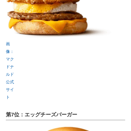
画
像：
マク
ドナ
ルド
公式
サイ
ト
第7位：エッグチーズバーガー