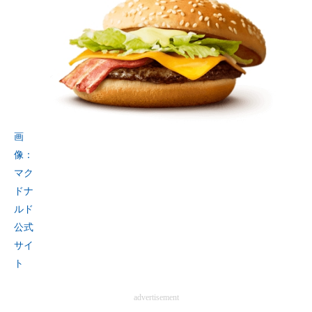
企業向けIT製品の総合サイト
IT製品の技術・比較・事例
製造業のIT導入・活用を支援
モノづくり技術者専門サイト
画
エレクトロニクス専門サイト
像：
電子設計の基本と応用
マク
ドナ
エネルギーの専門メディア
ルド
公式
建設×テクノロジーの最前線
サイ
ちょっと気になるネットの話題
ト
advertisement