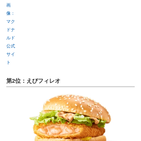
画
像：
マク
ドナ
ルド
公式
サイ
ト
第2位：えびフィレオ