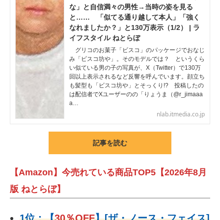
な」と自信満々の男性→当時の姿を見る
と…… 「似てる通り越して本人」「強く
なれましたか？」と130万表示（1/2） | ラ
イフスタイル ねとらぼ
グリコのお菓子「ビスコ」のパッケージでおなじ
み「ビスコ坊や」。そのモデルでは？ というくら
い似ている男の子の写真が、X（Twitter）で130万
回以上表示されるなど反響を呼んでいます。顔立ち
も髪型も「ビスコ坊や」とそっくり!? 投稿したの
は配信者でXユーザーのの「りょうま（@r_jimaaa
a…
nlab.itmedia.co.jp
記事を読む
【Amazon】今売れている商品TOP5【2026年8月
版 ねとらぼ】
1位：
【
30％OFF
】
[ザ・ノース・フェイス]