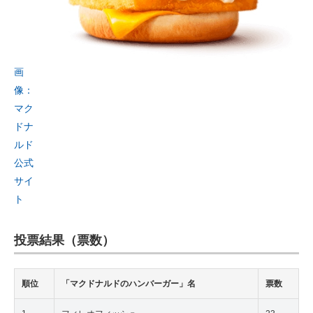
画
像：
マク
ドナ
ルド
公式
サイ
ト
投票結果（票数）
順位
「マクドナルドのハンバーガー」名
票数