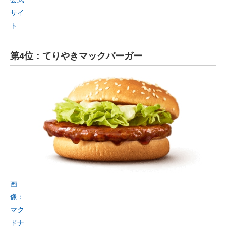
サイ
ト
第4位：てりやきマックバーガー
画
像：
マク
ドナ