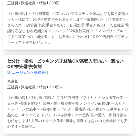
正社員 / 派遣社員：時給1,800円
【仕事内容】<正社員前提 >工業ゴムやプラスチック製品などを扱う老舗メ
ーカー様にて、経理事務業務をおまかせします <業務内容> ・請求書デー
タの入力 ・請求書作成(手書きあり) ・伝票処理(手書きあり) ・入金確認 電
話対応なし お友達紹介キャンペーン2026夏秋実施中 「マンパワーグルー
プでご就業中のご紹介者」と「お友達」にそれぞれ10,000円相当の電子マ
ネーギフトをプレゼント...
仕分け・梱包・ピッキング/未経験OK/高収入/日払い・週払い
OK/寮完備/交替制
UTエージェント株式会社
東京都
正社員 / 派遣社員：時給1,600円～
【仕事内容】<羽村市>高収入 月収30万円可 ドアトリムの受入出荷作業 土
日休み×長期休暇あり 経験不問 <履歴書不要 オンライン面接OK><入社キ
ャンペーン実施中!> <業種> 車・バイク・重機系 <仕事内容> 自動車ドア部
品のピッキングなど ドアトリム(自動車ドアの室内側)の受入・出荷作業を
お任せします! 人気のモクモク作業! 複雑な業務ではないので未経験でも安
心です <具体的...