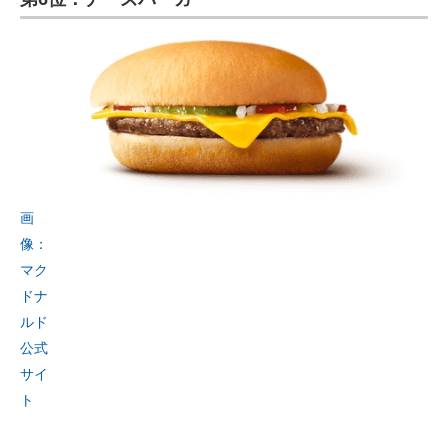
画
像：
マク
ドナ
ルド
公式
サイ
ト