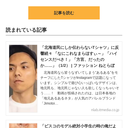
記事を読む
読まれている記事
「北海道民にしか伝わらないTシャツ」に反
響続々 「なにこれなまらほすぃ～」「ハイ
センスだべさ！」「方言、だったの
か……」（1/2） | ファッション ねとらぼ
北海道民なら皆うなずいてしまう“あるある”をモ
チーフにしたTシャツがInstagramで話題になって
います。シンプルで遊び心いっぱいなデザインは、
地元民も、地元民じゃない人も欲しくなっちゃいそ
う……！ 動画が投稿されたのは、は日本各地の
「地元あるあるネタ」が人気のアパレルブランド
「Jimotoi…
nlab.itmedia.co.jp
「ビスコのモデル絶対小学生の時の俺だよ