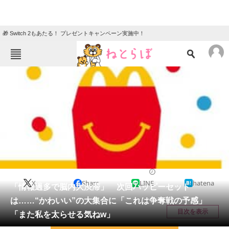
🎁 Switch 2もあたる！ プレゼントキャンペーン実施中！
ねとらぼメニュー
TOP
ニュース
エンタメ
クイズ
グルメ
地域
住まい
教育・育児
動物
リサーチ
グルメ
2026/04/02 15:15（公開）
X
Share
LINE
hatena
会員記事
「情報過多で脳内大渋滞」 次回ハッピーセット
は……“かわいい”の大集合に「これは争奪戦の予感」
メディア
目次を表示
「また私を太らせる気ねw」
注目記事を集めた総合ページ