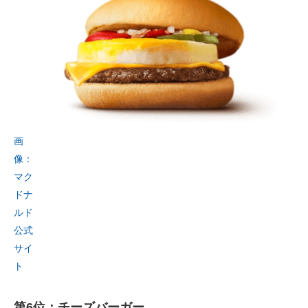
画
像：
マク
ドナ
ルド
公式
サイ
ト
第6位：チーズバーガー