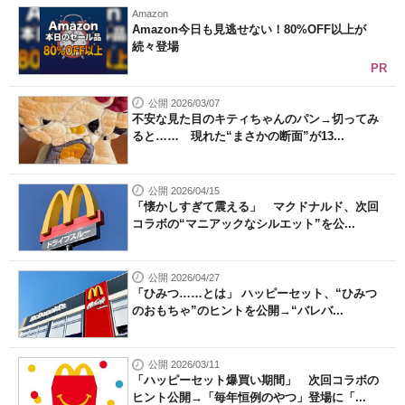
Amazon
Amazon今日も見逃せない！80%OFF以上が
続々登場
PR
公開 2026/03/07
不安な見た目のキティちゃんのパン→切ってみ
ると…… 現れた“まさかの断面”が13...
公開 2026/04/15
「懐かしすぎて震える」 マクドナルド、次回
コラボの“マニアックなシルエット”を公...
公開 2026/04/27
「ひみつ……とは」 ハッピーセット、“ひみつ
のおもちゃ”のヒントを公開→“バレバ...
公開 2026/03/11
「ハッピーセット爆買い期間」 次回コラボの
ヒント公開→「毎年恒例のやつ」登場に「...