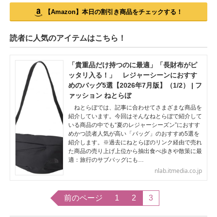
【Amazon】本日の割引き商品をチェックする！
読者に人気のアイテムはこちら！
「貴重品だけ持つのに最適」「長財布がピ
ッタリ入る！」 レジャーシーンにおすす
めのバッグ5選【2026年7月版】（1/2） | フ
ァッション ねとらぼ
ねとらぼでは、記事に合わせてさまざまな商品を
紹介しています。今回はそんなねとらぼで紹介して
いる商品の中でも“夏のレジャーシーズン”におすす
めかつ読者人気が高い「バッグ」のおすすめ5選を
紹介します。※過去にねとらぼのリンク経由で売れ
た商品の売り上げ上位から抽出食べ歩きや散策に最
適：旅行のサブバッグにも…
nlab.itmedia.co.jp
前のページ
1
2
3