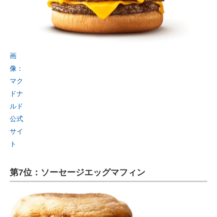
画
像：
マク
ドナ
ルド
公式
サイ
ト
第7位：ソーセージエッグマフィン