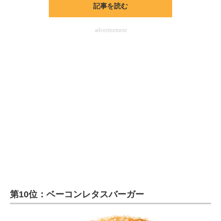
記事を読む
ITの今と未来を見通す
advertisement
スマホと通信の最新トレンド
進化するPCとデバイスの未来
好きが集まる 比べて選べる
ビジネスと働き方のヒント
AI活用のいまが分かる
企業ITのトレンドを詳説
経営リーダーのコミュニティ
マーケ×ITの今がよく分かる
第10位：ベーコンレタスバーガー
ITエンジニア向け専門サイト