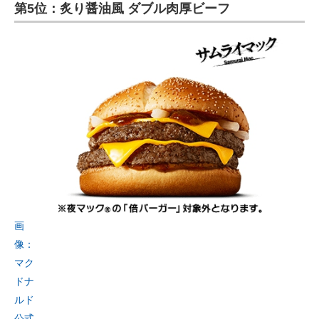
第5位：炙り醤油風 ダブル肉厚ビーフ
画
像：
マク
ドナ
ルド
公式