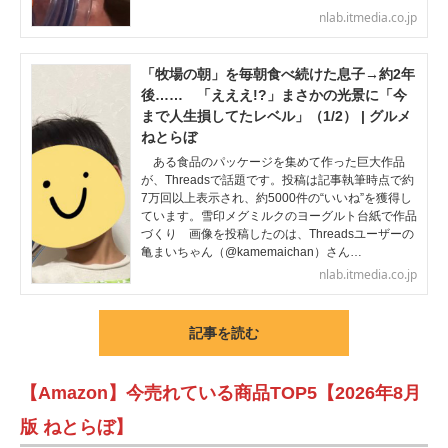
nlab.itmedia.co.jp
「牧場の朝」を毎朝食べ続けた息子→約2年
後…… 「えええ!?」まさかの光景に「今
まで人生損してたレベル」（1/2） | グルメ
ねとらぼ
ある食品のパッケージを集めて作った巨大作品
が、Threadsで話題です。投稿は記事執筆時点で約
7万回以上表示され、約5000件の“いいね”を獲得し
ています。雪印メグミルクのヨーグルト台紙で作品
づくり 画像を投稿したのは、Threadsユーザーの
亀まいちゃん（@kamemaichan）さん…
nlab.itmedia.co.jp
記事を読む
【Amazon】今売れている商品TOP5【2026年8月
版 ねとらぼ】