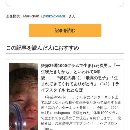
画像提供：Maruchan（
@niko25maru
）さん
記事を読む
この記事を読んだ人におすすめ
妊娠29週1000グラムで生まれた次男→「一
生寝たきりかも」といわれて6年
後…… “現在の姿”に「最高の息子」「生
まれてきてくれてありがとう」（1/2） | ラ
イフスタイル ねとらぼ
1年前や5年前……。少し前にインターネット上
で話題になった投稿や動画を振り返って紹介する企
画「昔のインターネット発掘！」。今回は、2024
年4月にInstagramに投稿された「体重1000グラム
で生まれてきた男の子の現在」を紹介します。 投
稿者は、兵庫県神戸市でプライベートヘアサロン
「tim …