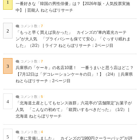
1
一番好きな「韓国の男性俳優」は？【2026年版・人気投票実施
中】 | 芸能人 ねとらぼリサーチ
コメント数：
7
2
「もっと早く買えば良かった」 カインズの“車内遮光カーテ
ン”が大人気 「プライバシーも保てて安心」「ぐっすり眠れま
した」（2/2） | ライフ ねとらぼリサーチ：2ページ目
コメント数：
7
3
兵庫県の「ケーキ」の名店10選！ 一番うまいと思う店はどこ？
【7月12日は「デコレーションケーキの日」！】（2/4） | 兵庫県
ねとらぼリサーチ：2ページ目
コメント数：
5
4
「北海道土産としてもセンス抜群」六花亭の“店舗限定”お菓子が
人気 「こんなの初めて」「箱買いするべきだった」（1/2） |
北海道 ねとらぼリサーチ
コメント数：
4
5
「車に常備しました」 カインズの“1980円クーラーバッグ”が評