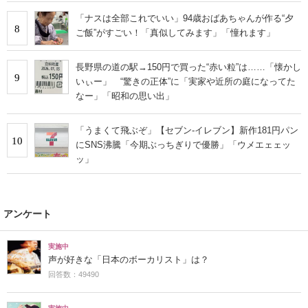
「ナスは全部これでいい」94歳おばあちゃんが作る“夕
8
ご飯”がすごい！「真似してみます」「憧れます」
長野県の道の駅→150円で買った“赤い粒”は……「懐かし
9
いぃー」 “驚きの正体”に「実家や近所の庭になってた
なー」「昭和の思い出」
「うまくて飛ぶぞ」【セブン‐イレブン】新作181円パン
10
にSNS沸騰「今期ぶっちぎりで優勝」「ウメエェェッ
ッ」
アンケート
実施中
声が好きな「日本のボーカリスト」は？
回答数：49490