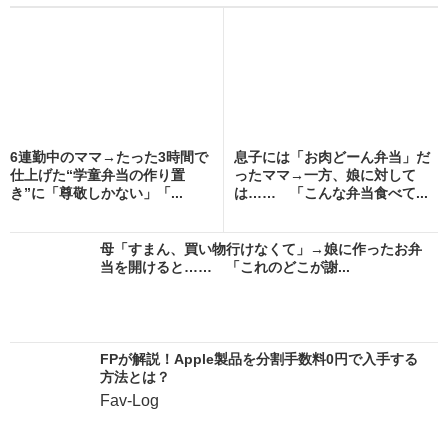
6連勤中のママ→たった3時間で
息子には「お肉どーん弁当」だ
仕上げた“学童弁当の作り置
ったママ→一方、娘に対して
き”に「尊敬しかない」「...
は…… 「こんな弁当食べて...
母「すまん、買い物行けなくて」→娘に作ったお弁
当を開けると…… 「これのどこが謝...
FPが解説！Apple製品を分割手数料0円で入手する
方法とは？
Fav-Log