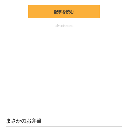
企業向けIT製品の総合サイト
記事を読む
IT製品の技術・比較・事例
advertisement
製造業のIT導入・活用を支援
モノづくり技術者専門サイト
エレクトロニクス専門サイト
電子設計の基本と応用
エネルギーの専門メディア
建設×テクノロジーの最前線
ちょっと気になるネットの話題
まさかのお弁当