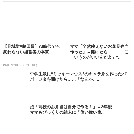
【見城徹×藤田晋】AI時代でも
ママ「全然映えないお花見弁当
変わらない経営者の本質
作った」→開けたら…… 「こ
ーいうのがいいんだよ」“...
PR(FINCHI on GOETHE)
中学生娘に“ミッキーマウス”のキャラ弁を作ったパ
パ→フタを開けたら……「なんか、...
娘「高校のお弁当は自分で作る！」→3年後……
ママもびっくりの結末に「偉い偉い偉...