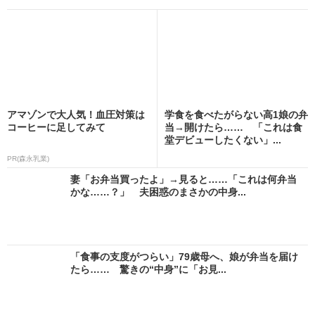
アマゾンで大人気！血圧対策は
学食を食べたがらない高1娘の弁
コーヒーに足してみて
当→開けたら…… 「これは食
堂デビューしたくない」...
PR(森永乳業)
妻「お弁当買ったよ」→見ると……「これは何弁当
かな……？」 夫困惑のまさかの中身...
「食事の支度がつらい」79歳母へ、娘が弁当を届け
たら…… 驚きの“中身”に「お見...