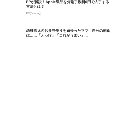
FPが解説！Apple製品を分割手数料0円で入手する
方法とは？
PR(Fav-Log)
幼稚園児のお弁当作りを頑張ったママ→自分の朝食
は……「えっ!?」「これがうまい」...