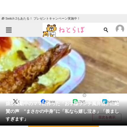
🎁 Switch 2もあたる！ プレゼントキャンペーン実施中！
ねとらぼメニュー
TOP
ニュース
エンタメ
クイズ
グルメ
地域
住まい
教育・育児
動物
リサーチ
グルメ
2026/05/08 14:25（公開）
X
Share
LINE
hatena
会員記事
娘が連勤中のママに作った「お子様ランチ風弁当」に絶
賛の声 “まさかの中身”に「私なら嬉し泣き」「羨まし
メディア
目次を表示
すぎます」
注目記事を集めた総合ページ