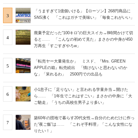
「うますぎて1億個いける」【ローソン】268円商品に
3
SNS沸く 「これはガチで美味い」「毎食これがいい」
廃棄予定だった“100キロ”の巨大スイカ→8時間かけて切
4
ると…… 「こんなの初めて見た」まさかの中身が450
万再生「すごすぎやろw」
「転売ヤー大量発生か」 ミスド、『Mrs. GREEN
5
APPLEの箱』転売続出 「情けないと思わないのか
な」「呆れるわ」 2500円での出品も
小1息子に「足りない」と言われる学童弁当→開けた
6
ら…… 「1年生でこれはすごい」まさかの中身に「大
ご馳走」「うちの高校生男子より多い」
築60年の団地で暮らす20代女性→自分のためだけに作っ
7
た“夜ご飯”は…… 「これぞ手料理」「こんな女性にな
りたい！」