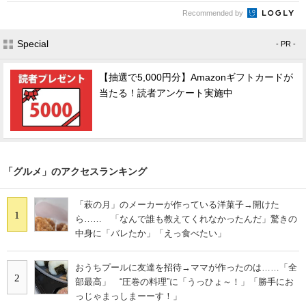
Recommended by
Special
- PR -
【抽選で5,000円分】Amazonギフトカードが
当たる！読者アンケート実施中
「グルメ」のアクセスランキング
「萩の月」のメーカーが作っている洋菓子→開けた
1
ら…… 「なんで誰も教えてくれなかったんだ」驚きの
中身に「バレたか」「えっ食べたい」
おうちプールに友達を招待→ママが作ったのは……「全
2
部最高」 “圧巻の料理”に「うっひょ～！」「勝手にお
っじゃまっしまーーす！」