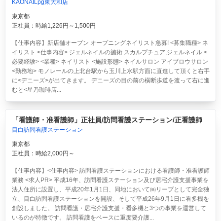
KAONAILpg東大和店
東京都
正社員：時給1,226円～1,500円
【仕事内容】新店舗オープン オープニングネイリスト急募! <募集職種> ネ
イリスト <仕事内容> ジェルネイルの施術 スカルプチュア,ジェルネイル <
必要経験> <業種> ネイリスト <施設形態> ネイルサロン アイブロウサロン
<勤務地> モノレールの上北台駅から玉川上水駅方面に直進して頂くと右手
に<デニーズ>が出てきます。 デニーズの目の前の横断歩道を渡って右に進
むと<星乃珈琲店...
「看護師・准看護師」正社員/訪問看護ステーション/正看護師
目白訪問看護ステーション
東京都
正社員：時給2,000円～
【仕事内容】<仕事内容> 訪問看護ステーションにおける看護師・准看護師
業務 <求人PR> 平成16年、訪問看護ステーション及び居宅介護支援事業を
法人住所に設置し、平成20年1月1日、同地において㈱リープとして完全独
立、目白訪問看護ステーションを開設、そして平成26年9月1日に看多機を
創設しました。 訪問看護・居宅介護支援・看多機と3つの事業を運営して
いるのが特徴です。 訪問看護をベースに重度要介護...