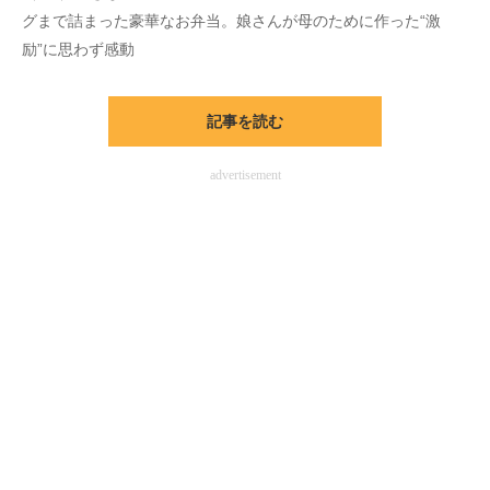
グまで詰まった豪華なお弁当。娘さんが母のために作った“激
励”に思わず感動
記事を読む
advertisement