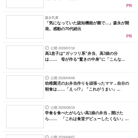
PR
森永乳業
「気になっていた認知機能が菌で…」森永が開
発。感動の70代続出
PR
公開 2026/07/16
高1息子は“ガッツリ系”弁当、高3娘の分
は…… 母が作る“驚きの中身”に「こんな...
公開 2026/04/06
幼稚園児のお弁当作りを頑張ったママ→自分の
朝食は……「えっ!?」「これがうまい」...
公開 2026/06/19
学食を食べたがらない高1娘の弁当→開けた
ら…… 「これは食堂デビューしたくない」...
公開 2026/04/07