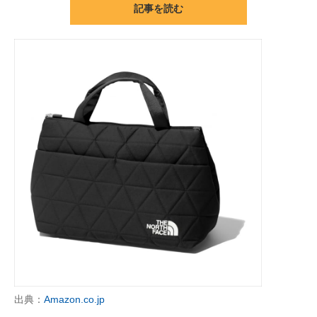
記事を読む
ITの今と未来を見通す
スマホと通信の最新トレンド
進化するPCとデバイスの未来
好きが集まる 比べて選べる
ビジネスと働き方のヒント
AI活用のいまが分かる
企業ITのトレンドを詳説
経営リーダーのコミュニティ
マーケ×ITの今がよく分かる
出典：
Amazon.co.jp
ITエンジニア向け専門サイト