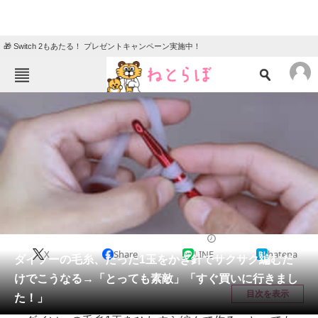
🎁 Switch 2もあたる！ プレゼントキャンペーン実施中！
ねとらぼメニュー
TOP
ニュース
エンタメ
クイズ
グルメ
地域
住まい
教育・育児
動物
リサーチ
編み物
2026/04/13 08:15（公開）
X
Share
LINE
hatena
会員記事
ダイソーの毛糸、たった1玉をかぎ針でサクサク編むだ
けでこうなる→「とっても素敵」「すぐ買いに行きまし
メディア
目次を表示
た！」
注目記事を集めた総合ページ