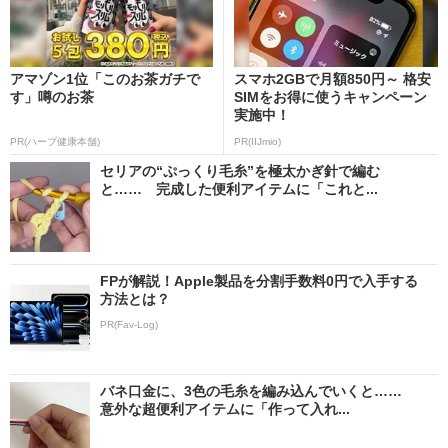
アマゾン1位「このお茶ガチで
スマホ2GBで月額850円～ 格安
す」噂のお茶
SIMをお得に使うキャンペーン
実施中！
PR(ハーブ健康本舗)
PR(IIJmio)
セリアの“ぷっくり毛糸”を極太かぎ針で編む
と…… 完成した便利アイテムに「これと...
FPが解説！Apple製品を分割手数料0円で入手する
方法とは？
PR(Fav-Log)
バネ口金に、3色の毛糸を編み込んでいくと……
意外な超便利アイテムに「作って入れ...