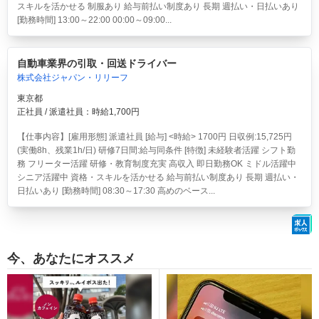
スキルを活かせる 制服あり 給与前払い制度あり 長期 週払い・日払いあり
[勤務時間] 13:00～22:00 00:00～09:00...
自動車業界の引取・回送ドライバー
株式会社ジャパン・リリーフ
東京都
正社員 / 派遣社員：時給1,700円
【仕事内容】[雇用形態] 派遣社員 [給与] <時給> 1700円 日収例:15,725円
(実働8h、残業1h/日) 研修7日間:給与同条件 [特徴] 未経験者活躍 シフト勤
務 フリーター活躍 研修・教育制度充実 高収入 即日勤務OK ミドル活躍中
シニア活躍中 資格・スキルを活かせる 給与前払い制度あり 長期 週払い・
日払いあり [勤務時間] 08:30～17:30 高めのベース...
今、あなたにオススメ