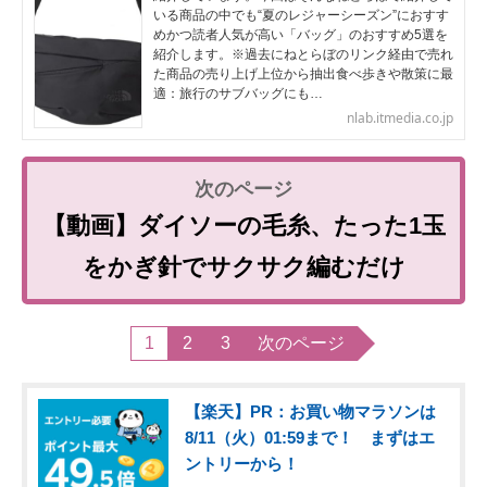
いる商品の中でも“夏のレジャーシーズン”におすす
めかつ読者人気が高い「バッグ」のおすすめ5選を
紹介します。※過去にねとらぼのリンク経由で売れ
た商品の売り上げ上位から抽出食べ歩きや散策に最
適：旅行のサブバッグにも…
nlab.itmedia.co.jp
【動画】ダイソーの毛糸、たった1玉
をかぎ針でサクサク編むだけ
1
2
3
次のページ
【楽天】PR：お買い物マラソンは
8/11（火）01:59まで！ まずはエ
ントリーから！