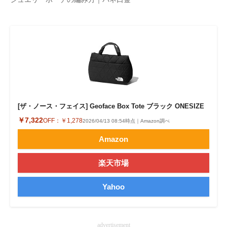
企業向けIT製品の総合サイト
IT製品の技術・比較・事例
製造業のIT導入・活用を支援
モノづくり技術者専門サイト
エレクトロニクス専門サイト
[ザ・ノース・フェイス] Geoface Box Tote ブラック ONESIZE
￥7,322
OFF：
￥1,278
電子設計の基本と応用
2026/04/13 08:54時点｜Amazon調べ
Amazon
エネルギーの専門メディア
楽天市場
建設×テクノロジーの最前線
Yahoo
ちょっと気になるネットの話題
advertisement