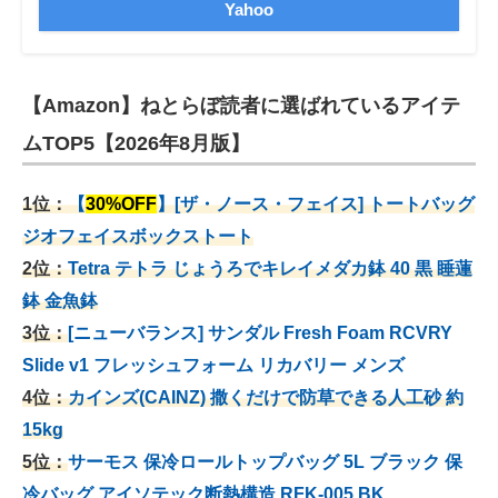
Yahoo
【Amazon】ねとらぼ読者に選ばれているアイテ
ムTOP5【2026年8月版】
1位：
【
30%OFF
】[ザ・ノース・フェイス] トートバッグ
ジオフェイスボックストート
2位：
Tetra テトラ じょうろでキレイメダカ鉢 40
黒 睡蓮
鉢 金魚鉢
3位：
[ニューバランス] サンダル Fresh Foam RCVRY
Slide v1 フレッシュフォーム リカバリー メンズ
4位：
カインズ(CAINZ) 撒くだけで防草できる人工砂 約
15kg
5位：
サーモス 保冷ロールトップバッグ 5L ブラック 保
冷バッグ アイソテック断熱構造 RFK-005 BK