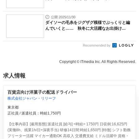
公開 2025/11/30
ダイソーの毛糸をジグザグ模様でぷっくりと編
んでいくと…… 秋冬に大活躍なお出掛け...
Recommended by
Copyright © ITmedia Inc. All Rights Reserved.
求人情報
百貨店向け洋菓子の配送ドライバー
株式会社ジャパン・リリーフ
東京都
正社員 / 派遣社員：時給1,750円
【仕事内容】[雇用形態] 派遣社員 [給与] <時給> 1750円 日収例:16,625円
(実働8h、残業1h/日+深夜手当) 研修14日間:時給1,650円 [特徴] シフト勤務
フリーター活躍 マイカー通勤OK 高収入 交通費支給 ミドル活躍中 資格・