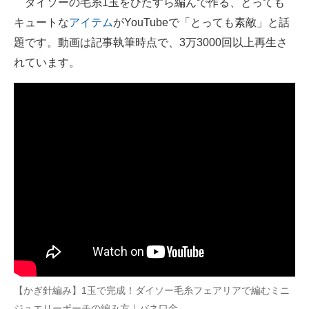
ダイソーの毛糸1玉をひたすら編んで作る、とっても
キュートな
アイテム
がYouTubeで「とっても素敵」と話
ITの今と未来を見通す
題です。動画は記事執筆時点で、3万3000回以上再生さ
スマホと通信の最新トレンド
れています。
進化するPCとデバイスの未来
好きが集まる 比べて選べる
ビジネスと働き方のヒント
AI活用のいまが分かる
企業ITのトレンドを詳説
経営リーダーのコミュニティ
マーケ×ITの今がよく分かる
【かぎ針編み】1玉で完成！ダイソー毛糸フェアリアで編むミニ
ITエンジニア向け専門サイト
ジュエリーポーチの編み方｜バネ口金