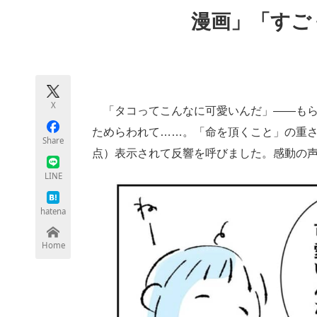
モノづくり技術者専門サイト
エレクトロ
漫画」「すご
ちょっと気になるネットの話題
X
「タコってこんなに可愛いんだ」――もら
ためらわれて……。「命を頂くこと」の重さ
Share
点）表示されて反響を呼びました。感動の
LINE
hatena
Home