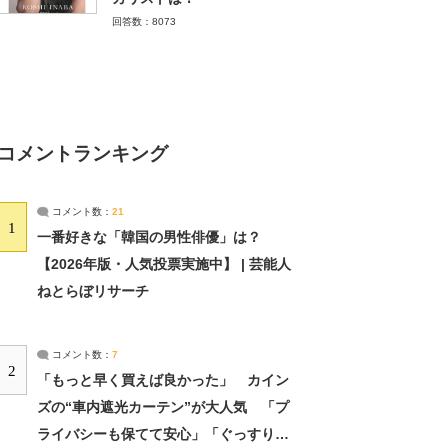
回答数：8073
コメントランキング
コメント数：
21
1
一番好きな「韓国の男性俳優」は？
【2026年版・人気投票実施中】 | 芸能人
ねとらぼリサーチ
コメント数：
7
2
「もっと早く買えば良かった」 カイン
ズの“車内遮光カーテン”が大人気 「プ
ライバシーも保てて安心」「ぐっすり眠