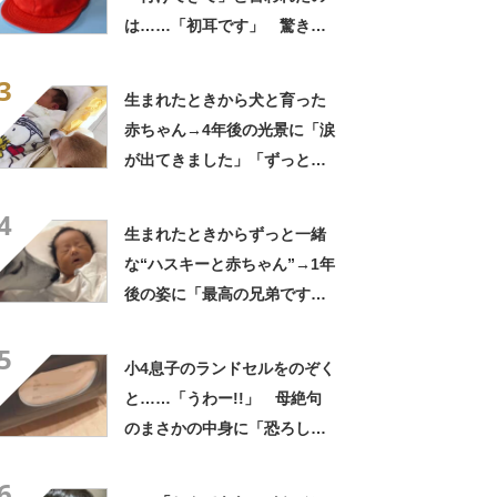
は……「初耳です」 驚きの
正体に「勉強になります」
3
「知りませんでした！」
生まれたときから犬と育った
赤ちゃん→4年後の光景に「涙
が出てきました」「ずっと見
守ってるんだな」
4
生まれたときからずっと一緒
な“ハスキーと赤ちゃん”→1年
後の姿に「最高の兄弟です
ね」「アカン泣いてまう」
5
小4息子のランドセルをのぞく
と……「うわー!!」 母絶句
のまさかの中身に「恐ろし
い」「男の子ってこうな
6
ん？」