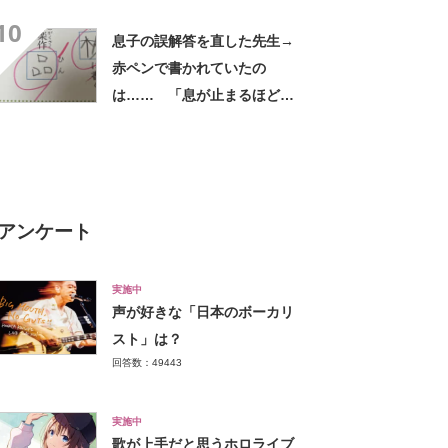
璧な髪の毛に反響「次この写
10
真で美容師さんにオーダーし
息子の誤解答を直した先生→
ます」
赤ペンで書かれていたの
は…… 「息が止まるほど笑
った」まさかの光景に「先生
もお疲れですな」
アンケート
実施中
声が好きな「日本のボーカリ
スト」は？
回答数：49443
実施中
歌が上手だと思うホロライブ