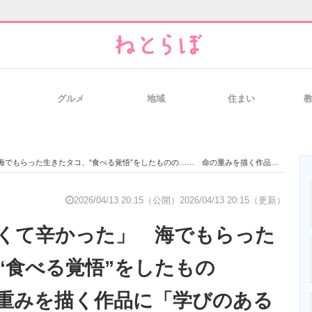
グルメ
地域
住まい
と未来を見通す
スマホと通信の最新トレンド
進化するPCとデ
生きたタコ、“食べる覚悟”をしたものの…… 命の重みを描く作品に「学びのある漫画」「すごく共感した」
のいまが分かる
企業ITのトレンドを詳説
経営リーダーの
2026/04/13 20:15（公開）
2026/04/13 20:15（更新）
くて辛かった」 海でもらった
T製品の総合サイト
IT製品の技術・比較・事例
製造業のIT導入
“食べる覚悟”をしたもの
重みを描く作品に「学びのある