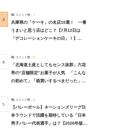
れました」（2/2） | ライフ ねとらぼリ
サーチ：2ページ目
コメント数：
7
3
兵庫県の「ケーキ」の名店10選！ 一番
うまいと思う店はどこ？【7月12日は
「デコレーションケーキの日」！】
（2/4） | 兵庫県 ねとらぼリサーチ：2ペ
ージ目
コメント数：
5
4
「北海道土産としてもセンス抜群」六花
亭の“店舗限定”お菓子が人気 「こんな
の初めて」「箱買いするべきだった」
（1/2） | 北海道 ねとらぼリサーチ
コメント数：
3
5
【バレーボール】ネーションズリーグ日
本ラウンドで活躍を期待している「日本
男子バレー代表選手」は？【2026年版・
人気投票実施中】（投票結果） | スポー