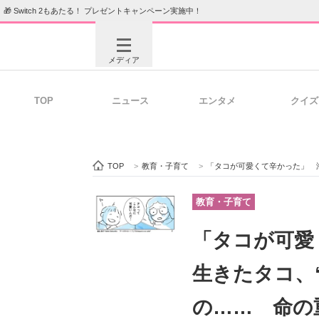
🎁 Switch 2もあたる！ プレゼントキャンペーン実施中！
メディア
TOP
ニュース
エンタメ
クイズ
注目記事を集めた総合ページ
ITの今
TOP
>
教育・子育て
>
「タコが可愛くて辛かった」 海でもらった
ビジネスと働き方のヒント
AI活用
教育・子育て
「タコが可愛
ITエンジニア向け専門サイト
企業向けI
生きたタコ、
の…… 命の