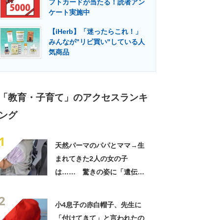
フトカードが当たる！読者アン
門メディア
建設×テクノロジーの最前線
ケート実施中
【iHerb】「迷ったらこれ！」
みんなが"リピ買い"している人
気商品
「教育・子育て」のアクセスランキ
ング
1
天然パーマのパパとママ→生
まれてきた2人の女の子
は…… 驚きの姿に「遺伝っ
て不思議ですね」
2
小4息子の赤白帽子、先生に
「付けてきて」と言われたの