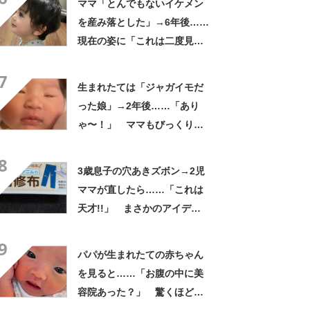
ママ「とんでもないイケメン
を産み落とした」→6年後……
現在の姿に「これは二度見す
る」「親バカではなくリアル
7
王子様」
生まれたては「ジャガイモだ
った娘」→2年後……「あり
ゃ〜！」 ママもびっくり
な“現在の姿”に「すごい成
8
長」「こんなに変わるんだ
3歳息子の穴あきズボン→2児
ね」
ママが直したら……「これは
天才!!」 まさかのアイデア
に「真似したすぎる」「素
9
敵」
パパが生まれたての赤ちゃん
を見ると……「お腹の中に美
容院あった？」 驚くほど完