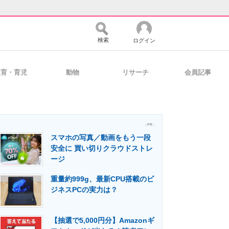
検索
ログイン
教育・育児
動物
リサーチ
会員記事
バイスの未来
好きが集まる 比べて選べる
- PR -
スマホの写真／動画をもう一段
コミュニティ
マーケ×ITの今がよく分かる
安全に 買い切りクラウドストレ
ージ
重量約999g、最新CPU搭載のビ
・活用を支援
ジネスPCの実力は？
【抽選で5,000円分】Amazonギ