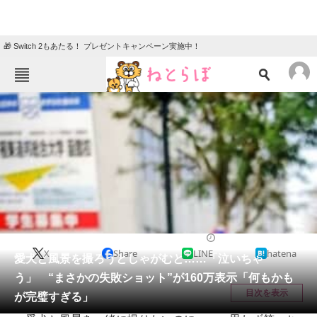
🎁 Switch 2もあたる！ プレゼントキャンペーン実施中！
ねとらぼメニュー
TOP
ニュース
エンタメ
クイズ
グルメ
地域
住まい
教育・育児
動物
リサーチ
犬
2026/05/26 09:30（公開）
X
Share
LINE
hatena
会員記事
愛犬と風景を撮ろうとしゃがむと……「泣いちゃ
う」 “まさかの失敗ショット”が160万表示「何もかも
メディア
目次を表示
が完璧すぎる」
注目記事を集めた総合ページ