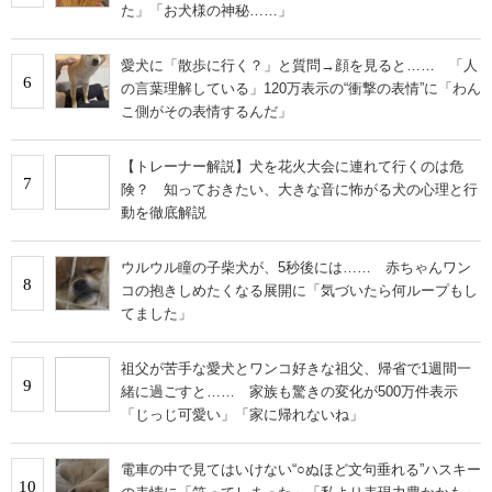
た」「お犬様の神秘……」
愛犬に「散歩に行く？」と質問→顔を見ると…… 「人
6
の言葉理解している」120万表示の“衝撃の表情”に「わん
こ側がその表情するんだ」
【トレーナー解説】犬を花火大会に連れて行くのは危
7
険？ 知っておきたい、大きな音に怖がる犬の心理と行
動を徹底解説
ウルウル瞳の子柴犬が、5秒後には…… 赤ちゃんワン
8
コの抱きしめたくなる展開に「気づいたら何ループもし
てました」
祖父が苦手な愛犬とワンコ好きな祖父、帰省で1週間一
9
緒に過ごすと…… 家族も驚きの変化が500万件表示
「じっじ可愛い」「家に帰れないね」
電車の中で見てはいけない“○ぬほど文句垂れる”ハスキー
10