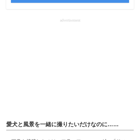
企業向けIT製品の総合サイト
advertisement
IT製品の技術・比較・事例
製造業のIT導入・活用を支援
モノづくり技術者専門サイト
エレクトロニクス専門サイト
電子設計の基本と応用
エネルギーの専門メディア
建設×テクノロジーの最前線
ちょっと気になるネットの話題
愛犬と風景を一緒に撮りたいだけなのに……