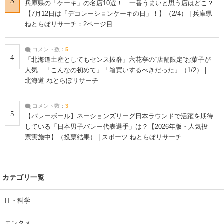
3
兵庫県の「ケーキ」の名店10選！ 一番うまいと思う店はどこ？
【7月12日は「デコレーションケーキの日」！】（2/4） | 兵庫県
ねとらぼリサーチ：2ページ目
コメント数：
5
4
「北海道土産としてもセンス抜群」六花亭の“店舗限定”お菓子が
人気 「こんなの初めて」「箱買いするべきだった」（1/2） |
北海道 ねとらぼリサーチ
コメント数：
3
5
【バレーボール】ネーションズリーグ日本ラウンドで活躍を期待
している「日本男子バレー代表選手」は？【2026年版・人気投
票実施中】（投票結果） | スポーツ ねとらぼリサーチ
カテゴリ一覧
IT・科学
エンタメ