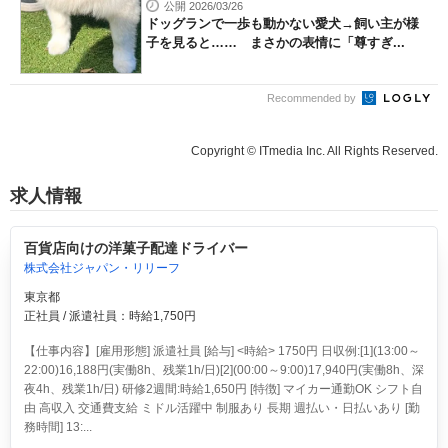
公開 2026/03/26
ドッグランで一歩も動かない愛犬→飼い主が様
子を見ると…… まさかの表情に「尊すぎ...
Recommended by
Copyright © ITmedia Inc. All Rights Reserved.
求人情報
百貨店向けの洋菓子配達ドライバー
株式会社ジャパン・リリーフ
東京都
正社員 / 派遣社員：時給1,750円
【仕事内容】[雇用形態] 派遣社員 [給与] <時給> 1750円 日収例:[1](13:00～
22:00)16,188円(実働8h、残業1h/日)[2](00:00～9:00)17,940円(実働8h、深
夜4h、残業1h/日) 研修2週間:時給1,650円 [特徴] マイカー通勤OK シフト自
由 高収入 交通費支給 ミドル活躍中 制服あり 長期 週払い・日払いあり [勤
務時間] 13:...