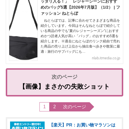
ッタリ入る！」 レジャーシーンにおすす
めのバッグ5選【2026年7月版】（1/2） | フ
ァッション ねとらぼ
ねとらぼでは、記事に合わせてさまざまな商品を
紹介しています。今回はそんなねとらぼで紹介して
いる商品の中でも“夏のレジャーシーズン”におすす
めかつ読者人気が高い「バッグ」のおすすめ5選を
紹介します。※過去にねとらぼのリンク経由で売れ
た商品の売り上げ上位から抽出食べ歩きや散策に最
適：旅行のサブバッグにも…
nlab.itmedia.co.jp
【画像】まさかの失敗ショット
1
2
次のページ
【楽天】PR：お買い物マラソンは