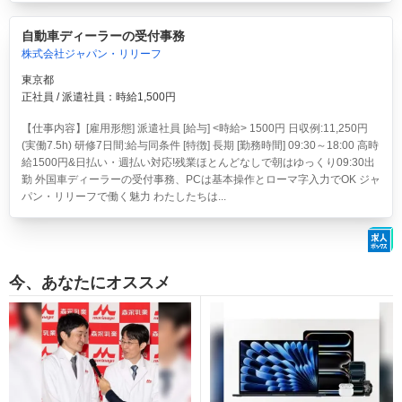
自動車ディーラーの受付事務
株式会社ジャパン・リリーフ
東京都
正社員 / 派遣社員：時給1,500円
【仕事内容】[雇用形態] 派遣社員 [給与] <時給> 1500円 日収例:11,250円
(実働7.5h) 研修7日間:給与同条件 [特徴] 長期 [勤務時間] 09:30～18:00 高時
給1500円&日払い・週払い対応!残業ほとんどなしで朝はゆっくり09:30出
勤 外国車ディーラーの受付事務、PCは基本操作とローマ字入力でOK ジャ
パン・リリーフで働く魅力 わたしたちは...
今、あなたにオススメ