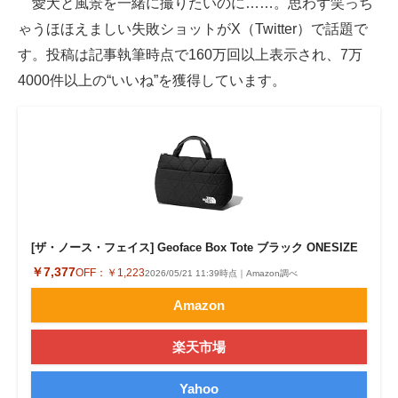
愛犬と風景を一緒に撮りたいのに……。思わず笑っち
ゃうほほえましい失敗ショットがX（Twitter）で話題で
ITの今と未来を見通す
す。投稿は記事執筆時点で160万回以上表示され、7万
スマホと通信の最新トレンド
4000件以上の“いいね”を獲得しています。
進化するPCとデバイスの未来
好きが集まる 比べて選べる
ビジネスと働き方のヒント
AI活用のいまが分かる
[ザ・ノース・フェイス] Geoface Box Tote ブラック ONESIZE
企業ITのトレンドを詳説
￥7,377
OFF：
￥1,223
2026/05/21 11:39時点｜Amazon調べ
Amazon
経営リーダーのコミュニティ
マーケ×ITの今がよく分かる
楽天市場
ITエンジニア向け専門サイト
Yahoo