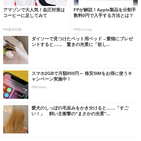
アマゾンで大人気！血圧対策は
FPが解説！Apple製品を分割手
コーヒーに足してみて
数料0円で入手する方法とは？
PR(森永乳業)
PR(Fav-Log)
ダイソーで見つけたペット用ベッド→愛猫にプレゼ
ントすると…… 驚きの光景に「欲し...
スマホ2GBで月額850円～ 格安SIMをお得に使うキ
ャンペーン実施中！
PR(IIJmio)
愛犬のしっぽの毛並みをかき分けると……「すご
い！」 飼い主衝撃の“まさかの光景”...