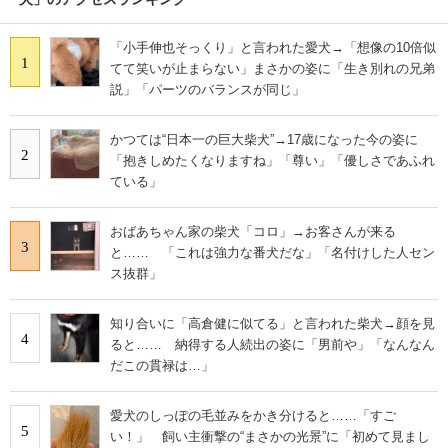
「小手伸也そっくり」と言われた愛犬→「想像の10倍似
1
てて笑いが止まらない」まさかの姿に「生き別れの兄弟
説」「パーツのバランスが同じ」
かつては“日本一の巨大柴犬”→17歳になった今の姿に
2
「抱きしめたくなりますね」「尊い」「優しさであふれ
ている」
おばあちゃん家の柴犬「コロ」→お客さんが来る
3
と…… 「これは強力な番犬だな」「名付けした人セン
ス抜群」
知り合いに「高倉健に似てる」と言われた柴犬→顔を見
4
ると…… 納得する人続出の姿に「男前や」「なんなん
だこの貫禄は…」
愛犬のしっぽの毛並みをかき分けると……「すご
5
い！」 飼い主衝撃の“まさかの光景”に「初めて見まし