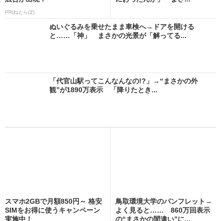
PR(ねとらぼ)
ぬいぐるみを乗せたまま車検へ→ドアを開ける
と……「神」 まさかの光景が「解ってる...
「代官山駅ってこんなんなの!?」→“まさかの外
観”が1890万表示 「降りたとき...
スマホ2GBで月額850円～ 格安
鳥取環境大学のパンフレット→
SIMをお得に使うキャンペーン
よく見ると…… 860万回表示
実施中！
の“まさかの間違い”に...