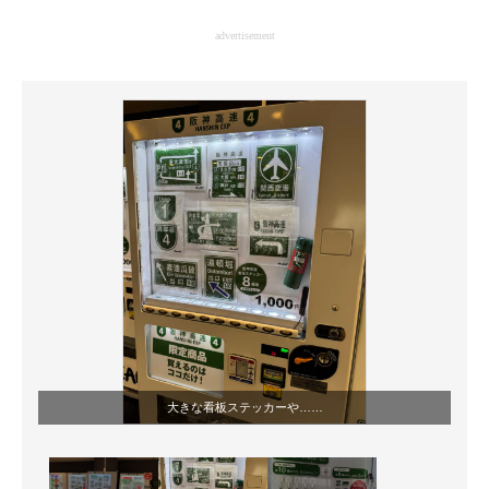
企業向けIT製品の総合サイト
advertisement
IT製品の技術・比較・事例
製造業のIT導入・活用を支援
モノづくり技術者専門サイト
エレクトロニクス専門サイト
電子設計の基本と応用
エネルギーの専門メディア
建設×テクノロジーの最前線
ちょっと気になるネットの話題
大きな看板ステッカーや……