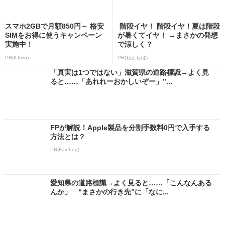
スマホ2GBで月額850円～ 格安
階段イヤ！ 階段イヤ！夏は階段
SIMをお得に使うキャンペーン
が暑くてイヤ！ →まさかの発想
実施中！
で涼しく？
PR(IIJmio)
PR(ねとらぼ)
「真実は1つではない」滋賀県の道路標識→よく見
ると……「あれれーおかしいぞー」”...
FPが解説！Apple製品を分割手数料0円で入手する
方法とは？
PR(Fav-Log)
愛知県の道路標識→よく見ると……「こんなんある
んか」 “まさかの行き先”に「なに...