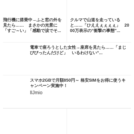
飛行機に搭乗中→ふと窓の外を
クルマで山道を走っている
見たら…… まさかの光景に
と……「ひええぇぇぇぇ」 20
「すご～い」「感動で涙でそ...
00万表示の“衝撃の事態”...
電車で座ろうとした女性→座席を見たら……「まじ
びびったんだけど」 いるわけない“...
スマホ2GBで月額850円～ 格安SIMをお得に使うキ
ャンペーン実施中！
IIJmio