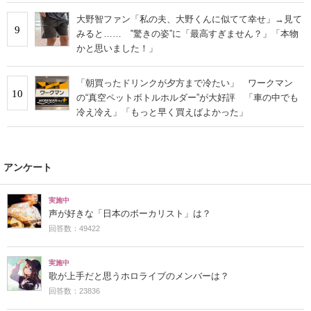
大野智ファン「私の夫、大野くんに似てて幸せ」→見て
9
みると…… ‟驚きの姿”に「最高すぎません？」「本物
かと思いました！」
「朝買ったドリンクが夕方まで冷たい」 ワークマン
10
の“真空ペットボトルホルダー”が大好評 「車の中でも
冷え冷え」「もっと早く買えばよかった」
アンケート
実施中
声が好きな「日本のボーカリスト」は？
回答数：49422
実施中
歌が上手だと思うホロライブのメンバーは？
回答数：23836