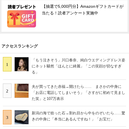
【抽選で5,000円分】Amazonギフトカードが
当たる！読者アンケート実施中
アクセスランキング
「もう泣きそう」川口春奈、純白ウエディングドレス姿
1
にネット騒然「ほんとに綺麗」「この笑顔が切なすぎ
る」
夫が買ってきた赤福→開けたら…… まさかの中身に
2
「お店に電話してしまいそう」「さすがに初めて見まし
た笑」と107万表示
新潟の海で拾った石→割れ目から中をのぞいたら……驚
3
きの中身に「本当にあるんですね！」「お宝だ」