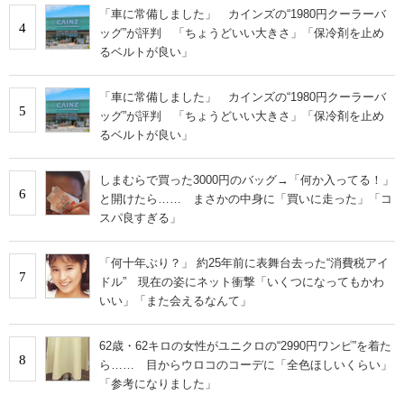
「車に常備しました」 カインズの“1980円クーラーバ
4
ッグ”が評判 「ちょうどいい大きさ」「保冷剤を止め
るベルトが良い」
「車に常備しました」 カインズの“1980円クーラーバ
5
ッグ”が評判 「ちょうどいい大きさ」「保冷剤を止め
るベルトが良い」
しまむらで買った3000円のバッグ→「何か入ってる！」
6
と開けたら…… まさかの中身に「買いに走った」「コ
スパ良すぎる」
「何十年ぶり？」 約25年前に表舞台去った“消費税アイ
7
ドル” 現在の姿にネット衝撃「いくつになってもかわ
いい」「また会えるなんて」
62歳・62キロの女性がユニクロの“2990円ワンピ”を着た
8
ら…… 目からウロコのコーデに「全色ほしいくらい」
「参考になりました」