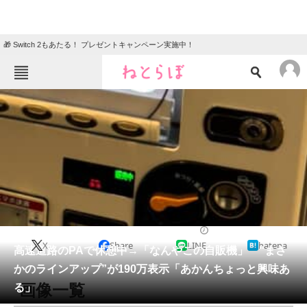
🎁 Switch 2もあたる！ プレゼントキャンペーン実施中！
ねとらぼメニュー
TOP
ニュース
エンタメ
クイズ
グルメ
地域
住まい
教育・育児
動物
リサーチ
車
2026/05/04 20:00（公開）
X
Share
LINE
hatena
会員記事
高速道路のPAで休憩中→「なんやこの自販機」 “まさ
かのラインアップ”が190万表示「あかんちょっと興味あ
メディア
画像一覧
る」
注目記事を集めた総合ページ