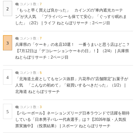
コメント数：
7
2
「もっと早く買えば良かった」 カインズの“車内遮光カーテ
ン”が大人気 「プライバシーも保てて安心」「ぐっすり眠れま
した」（2/2） | ライフ ねとらぼリサーチ：2ページ目
コメント数：
7
3
兵庫県の「ケーキ」の名店10選！ 一番うまいと思う店はどこ？
【7月12日は「デコレーションケーキの日」！】（2/4） | 兵庫県
ねとらぼリサーチ：2ページ目
コメント数：
5
4
「北海道土産としてもセンス抜群」六花亭の“店舗限定”お菓子が
人気 「こんなの初めて」「箱買いするべきだった」（1/2） |
北海道 ねとらぼリサーチ
コメント数：
3
5
【バレーボール】ネーションズリーグ日本ラウンドで活躍を期待
している「日本男子バレー代表選手」は？【2026年版・人気投
票実施中】（投票結果） | スポーツ ねとらぼリサーチ