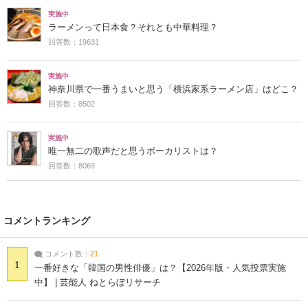
実施中
ラーメンって日本食？それとも中華料理？
回答数：19631
実施中
神奈川県で一番うまいと思う「横浜家系ラーメン店」はどこ？
回答数：8502
実施中
唯一無二の歌声だと思うボーカリストは？
回答数：8069
コメントランキング
コメント数：
21
1
一番好きな「韓国の男性俳優」は？【2026年版・人気投票実施
中】 | 芸能人 ねとらぼリサーチ