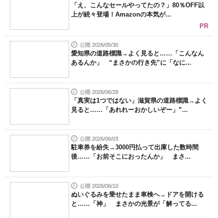
「え、こんなセールやってたの？」80％OFF以
上が続々登場！Amazonの本気が...
PR
公開 2026/05/30
愛知県の道路標識→よく見ると……「こんなん
あるんか」 “まさかの行き先”に「なに...
公開 2026/06/28
「真実は1つではない」滋賀県の道路標識→よく
見ると……「あれれーおかしいぞー」”...
公開 2026/06/03
駐車券を紛失→3000円払って出庫した数時間
後……「お前そこにおったんか」 まさ...
公開 2026/06/10
ぬいぐるみを乗せたまま車検へ→ドアを開ける
と……「神」 まさかの光景が「解ってる...