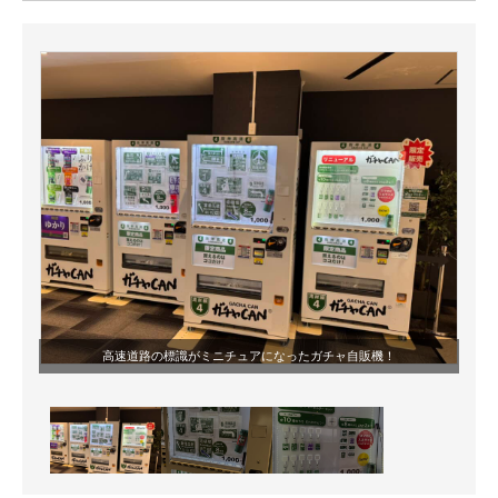
ITの今と未来を見通す
スマホと通信の最新トレンド
進化するPCとデバイスの未来
好きが集まる 比べて選べる
ビジネスと働き方のヒント
AI活用のいまが分かる
企業ITのトレンドを詳説
高速道路の標識がミニチュアになったガチャ自販機！
経営リーダーのコミュニティ
マーケ×ITの今がよく分かる
ITエンジニア向け専門サイト