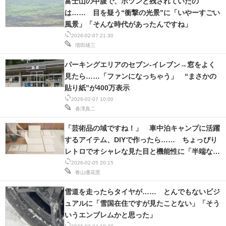
富士山の中腹で、ポツンと残されていたの
は…… 目を疑う“衝撃の光景”に「いやーすごい
風景」「そんな時代があったんですね」
2026-02-07 21:30
増田雄三
パーキングエリアのセブン-イレブン→窓をよく
見たら……「ファンになっちゃう」 “まさかの
貼り紙”が400万表示
2026-02-07 10:00
沓澤真二
「芸術品の域ですね！」 車中泊キャンプに活躍
するアイテム、DIYで作ったら…… ちょっぴり
レトロでオシャレな見た目と機能性に「半端ない
です」「素晴らしい出来」
2026-02-05 20:15
春山優花里
雪道を走ったらタイヤが…… とんでもないビジ
ュアルに「雪国在住ですが見たことない」「そう
いうエンブレムかと思った」