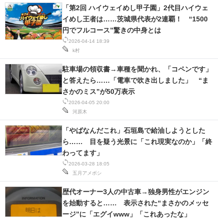
「第2回 ハイウェイめし甲子園」2代目ハイウェ
イめし王者は……茨城県代表が2連覇！ “1500
円でフルコース”驚きの中身とは
2026-04-14 18:39
k村
駐車場の領収書→車種を聞かれ、「コペンです」
と答えたら……「電車で吹き出しました」 “ま
さかのミス”が50万表示
2026-04-05 20:00
河原木
「やばなんだこれ」石垣島で給油しようとした
ら…… 目を疑う光景に「これ現実なのか」「終
わってます」
2026-03-28 18:05
五月アメボシ
歴代オーナー3人の中古車→独身男性がエンジン
を始動すると…… 表示された“まさかのメッセ
ージ”に「エグイwww」「これあったな」