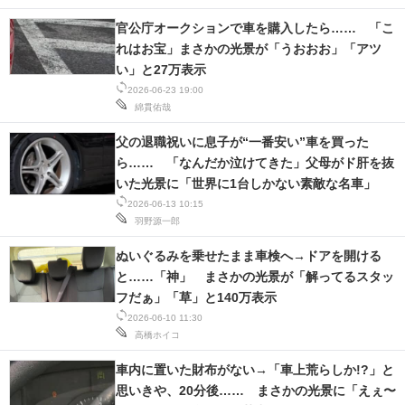
官公庁オークションで車を購入したら…… 「こ
れはお宝」まさかの光景が「うおおお」「アツ
い」と27万表示
2026-06-23 19:00
綿貫佑哉
父の退職祝いに息子が“一番安い”車を買った
ら…… 「なんだか泣けてきた」父母がド肝を抜
いた光景に「世界に1台しかない素敵な名車」
2026-06-13 10:15
羽野源一郎
ぬいぐるみを乗せたまま車検へ→ドアを開ける
と……「神」 まさかの光景が「解ってるスタッ
フだぁ」「草」と140万表示
2026-06-10 11:30
高橋ホイコ
車内に置いた財布がない→「車上荒らしか!?」と
思いきや、20分後…… まさかの光景に「えぇ〜