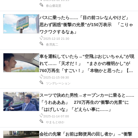
春山優花里
バスに乗ったら……「目の前コレなんやけど」
思わず困惑“衝撃の光景”が150万表示 「こりゃ
ワクワクするなぁ」
2025-12-10 21:30
沓澤真二
車を運転していたら→“空飛ぶおじいちゃん”が現
れて……「天才だ！」 “まさかの種明かし”が
760万再生「すごい！」「本物かと思った」【海
外】
2025-11-15 09:30
ツンデレーション
スーツで決めた男性→オープンカーに乗ると……
「うわあああ」 270万再生の“衝撃の光景”に
「はげしいな」「どえらい事に……」
2025-11-14 07:00
やまもとゆか
会社の先輩「お前は郵便局の回し者か」→“衝撃