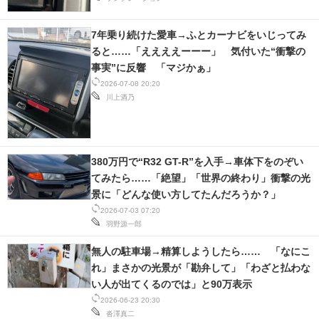
7年乗り続けた愛車→ふとカーナビをいじってみ
ると……「ええええーーー」 気付いた“衝撃の
事実”に反響 「マジかぁ」
2026-07-08 20:20
川上酒乃
380万円で“R32 GT-R”を入手→車体下をのぞい
てみたら……「絶望」「世界の終わり」衝撃の光
景に「どんな使い方してたんだろうか？」
2026-07-03 07:20
羽野源一郎
無人の駐車場→精算しようしたら…… 「なにこ
れ」まさかの光景が「勘弁して」「わざと払わな
い人が出てくるのでは」と90万表示
2026-06-23 20:30
沓澤真二