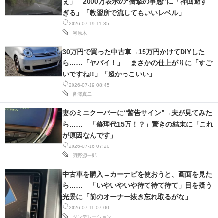
ぇ」 2000万表示の“衝撃の事態”に「神回避す
IT製品の技術・比較・事例
ぎる」「教習所で流してもいいレベル」
2026-07-19 11:35
製造業のIT導入・活用を支援
河原木
モノづくり技術者専門サイト
30万円で買った中古車→15万円かけてDIYした
ら……「ヤバイ！」 まさかの仕上がりに「すご
エレクトロニクス専門サイト
いですね!!」「超かっこいい」
2026-07-19 08:45
電子設計の基本と応用
沓澤真二
エネルギーの専門メディア
妻のミニクーパーに“警告サイン”→夫が見てみた
ら…… 「修理代15万！？」驚きの結末に「これ
建設×テクノロジーの最前線
が原因なんです」
2026-07-16 07:20
ちょっと気になるネットの話題
羽野源一郎
中古車を購入→カーナビを使おうと、画面を見た
ら…… 「いやいやいや待て待て待て」目を疑う
光景に「前のオーナー抜き忘れ取るがな」
2026-07-11 07:00
ツンデレーション