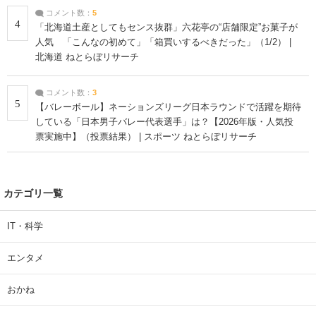
コメント数：
5
4
「北海道土産としてもセンス抜群」六花亭の“店舗限定”お菓子が
人気 「こんなの初めて」「箱買いするべきだった」（1/2） |
北海道 ねとらぼリサーチ
コメント数：
3
5
【バレーボール】ネーションズリーグ日本ラウンドで活躍を期待
している「日本男子バレー代表選手」は？【2026年版・人気投
票実施中】（投票結果） | スポーツ ねとらぼリサーチ
カテゴリ一覧
IT・科学
エンタメ
おかね