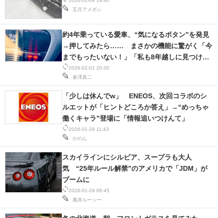
2026-02-04 19:40
五月アメボシ
約4年乗っている愛車、“気になるボタン”を発見
→押してみたら…… まさかの機能に驚がく「今
までもったいない！」「私も8年越しに見つけ
た！」
2026-02-01 20:00
沓澤真二
「少しは休んでw」 ENEOS、次回コラボのシ
ルエットが「ヒントどころか答え」→“めっちゃ
働くキャラ”登場に「情報追いつけんて」
2026-01-29 11:43
かのん
スカイラインにシルビア、スープラも大人
気 “25年ルール解禁”のアメリカで「JDM」が
ブームに
2026-01-29 06:45
風井ルーシー