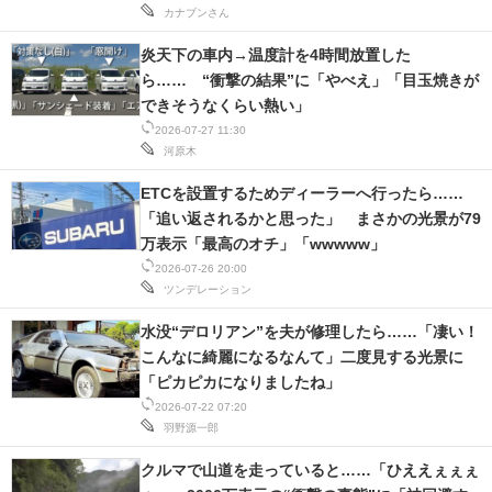
カナブンさん
スマホと通信の最新トレンド
炎天下の車内→温度計を4時間放置した
ら…… “衝撃の結果”に「やべえ」「目玉焼きが
進化するPCとデバイスの未来
できそうなくらい熱い」
2026-07-27 11:30
好きが集まる 比べて選べる
河原木
ビジネスと働き方のヒント
ETCを設置するためディーラーへ行ったら……
「追い返されるかと思った」 まさかの光景が79
AI活用のいまが分かる
万表示「最高のオチ」「wwwww」
2026-07-26 20:00
企業ITのトレンドを詳説
ツンデレーション
経営リーダーのコミュニティ
水没“デロリアン”を夫が修理したら……「凄い！
こんなに綺麗になるなんて」二度見する光景に
マーケ×ITの今がよく分かる
「ピカピカになりましたね」
2026-07-22 07:20
ITエンジニア向け専門サイト
羽野源一郎
企業向けIT製品の総合サイト
クルマで山道を走っていると……「ひええぇぇぇ