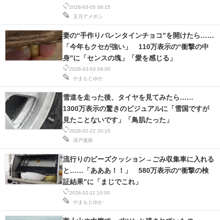
2026-03-05 08:15
五月アメボシ
妻の“手作りバレンタインチョコ”を開けたら……
「今年もクセが強い」 110万表示の“衝撃の中
身”に「センスの塊」「愛を感じる」
2026-03-03 09:00
やまもとゆか
雪道を走った後、タイヤを見てみたら……
1300万表示の驚きのビジュアルに「雪国ですが
見たことないです」「鳥肌たった」
2026-02-22 20:15
深戸進路
流行りのビーズクッション→ごみ収集車に入れる
と……「あああ！！」 580万表示の“衝撃の検
証結果”に「まじでこれ」
2026-02-11 10:00
やまもとゆか