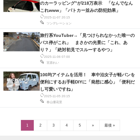
のカーラッピング”が218万表示 「なんでなん
これwww」「パトカー並みの防犯効果」
2025-11-07 20:15
ツンデレーション
旅行系YouTuber→「見つけられなかった唯一の
バス停がこれ」 まさかの光景に「これ、あ
り？」「絶対初見でスルーするやつ」
2025-11-06 07:00
宮原れい
100均アイテムを活用！ 車中泊女子が軽バンを
便利にするお手軽DIYに「発想に感心」「便利だ
し可愛いですね」
2025-11-05 20:15
春山優花里
1
2
3
4
5
»
最後 »