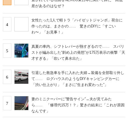
差があるのはなぜ？
女性たった1人で軽トラ「ハイゼットジャンボ」荷台に
4
作ったのは、まさかの…… 驚きのDIYに「すごい
わ〜」「お見事！」
真夏の車内、シフトレバーが熱すぎるので…… スバリ
5
ストが編み出した“斜め上の発想”が175万表示の衝撃「天
才すぎる」「吹いて鼻水出た」
引退した救急車を手に入れた夫婦→装備を全部取り外し
6
て…… ログハウスのようなDIYキャンピングカーに
「渋い仕上がり」「まさに“生まれ変わった”」
妻のミニクーパーに“警告サイン”→夫が見てみた
7
ら…… 「修理代15万！？」驚きの結末に「これが原因
なんです」