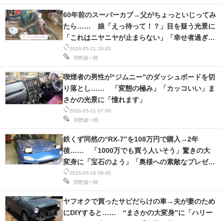
60年前のスーパーカブ→父がちょっといじってみ
たら…… 娘「えっ待って！？」目を疑う光景に
「これはニヤニヤが止まらない」「幸せ者過ぎ
る」
2026-05-21 20:45
羽野源一郎
喫煙者の男性が“ジムニー”のダッシュボードを切
り落とし…… 「変態の極み」「カッコいい」ま
さかの光景に「憧れます」
2026-05-21 07:00
羽野源一郎
鉄くず同然の“RX-7”を108万円で購入→2年
後…… 「1000万でも買う人いそう」驚きの大
変身に「宝石のよう」「奥様への素敵なプレゼン
トですね」
2026-05-16 09:45
羽野源一郎
ヤフオクで買ったサビだらけの車→夫が妻のため
にDIYすると…… “まさかの大変身”に「ハリー