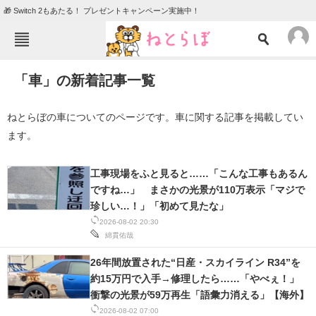
🎁 Switch 2もあたる！ プレゼントキャンペーン実施中！
ねとらぼメニュー
「車」の新着記事一覧
TOP
ニュース
エンタメ
クイズ
ねとらぼの車についてのページです。車に関する記事を掲載してい
ます。
グルメ
地域
住まい
教育・育児
工事現場をふと見ると……「こんな工事もあるん
ですね…」 まさかの光景が110万表示「マジで
動物
リサーチ
珍しい…！」「初めて見たな」
会員記事
2026-08-02 20:30
綿貫佑哉
メディア
26年間放置された“日産・スカイライン R34”を
約15万円で入手→修理したら……「やべぇ！」
注目記事を集めた総合ページ
衝撃の光景が59万再生「語彙力消える」【海外】
ITの今と未来を見通す
2026-08-02 07:00