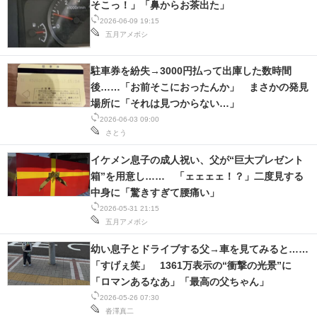
そこっ！」「鼻からお茶出た」
2026-06-09 19:15
五月アメボシ
駐車券を紛失→3000円払って出庫した数時間
後……「お前そこにおったんか」 まさかの発見
場所に「それは見つからない…」
2026-06-03 09:00
さとう
イケメン息子の成人祝い、父が“巨大プレゼント
箱”を用意し…… 「ェェェェ！？」二度見する
中身に「驚きすぎて腰痛い」
2026-05-31 21:15
五月アメボシ
幼い息子とドライブする父→車を見てみると……
「すげぇ笑」 1361万表示の“衝撃の光景”に
「ロマンあるなあ」「最高の父ちゃん」
2026-05-26 07:30
沓澤真二