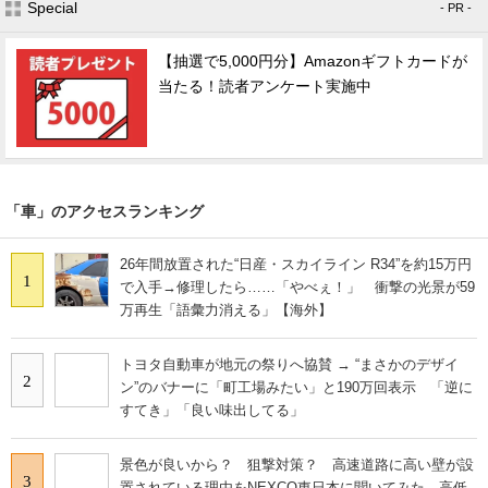
Special
- PR -
【抽選で5,000円分】Amazonギフトカードが
当たる！読者アンケート実施中
「車」のアクセスランキング
26年間放置された“日産・スカイライン R34”を約15万円
1
で入手→修理したら……「やべぇ！」 衝撃の光景が59
万再生「語彙力消える」【海外】
トヨタ自動車が地元の祭りへ協賛 → “まさかのデザイ
2
ン”のバナーに「町工場みたい」と190万回表示 「逆に
すてき」「良い味出してる」
景色が良いから？ 狙撃対策？ 高速道路に高い壁が設
3
置されている理由をNEXCO東日本に聞いてみた 高低