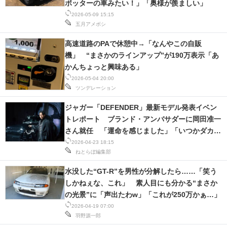
ポッターの車みたい！」「奥様が羨ましい」
2026-05-09 15:15
五月アメボシ
高速道路のPAで休憩中→「なんやこの自販
機」 “まさかのラインアップ”が190万表示「あ
かんちょっと興味ある」
2026-05-04 20:00
ツンデレーション
ジャガー「DEFENDER」最新モデル発表イベン
トレポート ブランド・アンバサダーに岡田准一
さん就任 「運命を感じました」「いつかダカー
ル・ラリーみたいなところに行ってみたい」
2026-04-23 18:15
ねとらぼ編集部
水没した“GT-R”を男性が分解したら……「笑う
しかねぇな、これ」 素人目にも分かる“まさか
の光景”に「声出たわw」「これが250万かぁ…」
2026-04-19 07:00
羽野源一郎