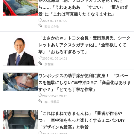
冬の北海道→朝、フロントガラスを見てみた
ら……「うわぁぁああ」「すごい」 “驚きの光
景”に「これは写真撮りたくなりますね」
2026-01-17 07:00
野田えがお
「まさかのｗ」トヨタ会長・豊田章男氏、シーク
レットありアクスタガチャ化に「全部欲しくて
草」「おもろすぎるって」
2026-01-09 14:51
加村園
ワンボックスの助手席が便利に変身！ “スペー
スを無駄にしない”車中泊DIYに「商品化はありま
すか？」「とても丁寧な作業」
2025-12-23 20:15
春山優花里
「これはまねできませんね」「業者が作るや
つ」 車中泊をもっと楽しくするミニバンDIY
「デザインも最高」と称賛
2025-12-12 20:15