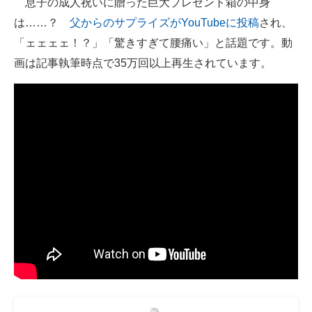
息子の成人祝いに贈った巨大プレゼント箱の中身
は……？
父からのサプライズがYouTubeに投稿
され、
ITの今と未来を見通す
「ェェェェ！？」「驚きすぎて腰痛い」と話題です。動
スマホと通信の最新トレンド
画は記事執筆時点で35万回以上再生されています。
進化するPCとデバイスの未来
好きが集まる 比べて選べる
ビジネスと働き方のヒント
AI活用のいまが分かる
企業ITのトレンドを詳説
経営リーダーのコミュニティ
マーケ×ITの今がよく分かる
ITエンジニア向け専門サイト