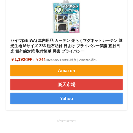
企業向けIT製品の総合サイト
IT製品の技術・比較・事例
製造業のIT導入・活用を支援
セイワ(SEIWA) 車内用品 カーテン 楽らくマグネットカーテン 遮
モノづくり技術者専門サイト
光生地 Mサイズ Z86 磁石貼付 日よけ プライバシー保護 直射日
光 紫外線対策 取付簡単 災害 プライバシー
エレクトロニクス専門サイト
￥1,192
OFF：
￥244
2026/05/24 09:49時点｜Amazon調べ
Amazon
電子設計の基本と応用
エネルギーの専門メディア
楽天市場
建設×テクノロジーの最前線
Yahoo
ちょっと気になるネットの話題
advertisement