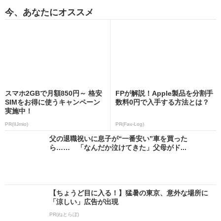
今、あなたにオススメ
スマホ2GBで月額850円～ 格安
FPが解説！Apple製品を分割手
SIMをお得に使うキャンペーン
数料0円で入手する方法とは？
実施中！
PR(IIJmio)
PR(Fav-Log)
父の退職祝いに息子が“一番安い”車を買った
ら…… 「なんだか泣けてきた」父母がド...
【ちょうど目に入る！】猛暑の東京、意外な場所に
「涼しい」広告が出現
PR(ねとらぼ)