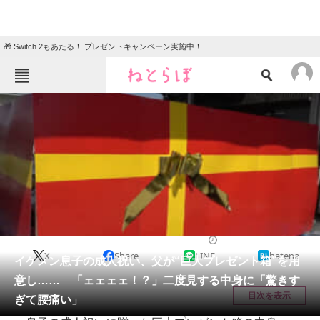
🎁 Switch 2もあたる！ プレゼントキャンペーン実施中！
ねとらぼメニュー
TOP
ニュース
エンタメ
クイズ
グルメ
地域
住まい
教育・育児
動物
リサーチ
車
2026/05/31 21:15（公開）
X
Share
LINE
hatena
会員記事
イケメン息子の成人祝い、父が“巨大プレゼント箱”を用
意し…… 「ェェェェ！？」二度見する中身に「驚きす
メディア
目次を表示
ぎて腰痛い」
注目記事を集めた総合ページ