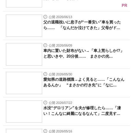
PR
公開 2026/06/13
父の退職祝いに息子が“一番安い”車を買った
ら…… 「なんだか泣けてきた」父母がド...
公開 2026/06/09
車内に置いた財布がない→「車上荒らしか!?」
と思いきや、20分後…… まさかの光...
公開 2026/05/30
愛知県の道路標識→よく見ると……「こんなん
あるんか」 “まさかの行き先”に「なに...
公開 2026/07/22
水没“デロリアン”を夫が修理したら……「凄
い！こんなに綺麗になるなんて」二度見す...
公開 2026/05/16