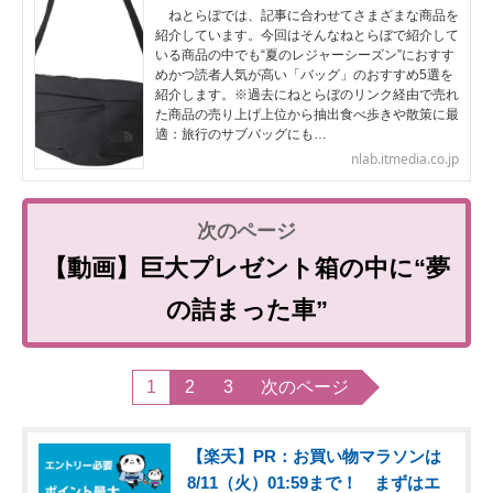
ねとらぼでは、記事に合わせてさまざまな商品を
紹介しています。今回はそんなねとらぼで紹介して
いる商品の中でも“夏のレジャーシーズン”におすす
めかつ読者人気が高い「バッグ」のおすすめ5選を
紹介します。※過去にねとらぼのリンク経由で売れ
た商品の売り上げ上位から抽出食べ歩きや散策に最
適：旅行のサブバッグにも…
nlab.itmedia.co.jp
【動画】巨大プレゼント箱の中に“夢
の詰まった車”
1
2
3
次のページ
【楽天】PR：お買い物マラソンは
8/11（火）01:59まで！ まずはエ