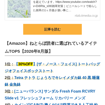
を超えています。https://www.youtube.com/watch?
v=Di8Rta_s0t0雑草対策｜ビニールシートで枯らし
た雑草の1ヶ月後が凄い事に…
nlab.itmedia.co.jp
記事を読む
【Amazon】ねとらぼ読者に選ばれているアイテ
ムTOP5【2026年8月版】
1位：
【
30%OFF
】[ザ・ノース・フェイス] トートバッグ
ジオフェイスボックストート
2位：
Tetra テトラ じょうろでキレイメダカ鉢 40
黒 睡蓮
鉢 金魚鉢
3位：
[ニューバランス] サンダル Fresh Foam RCVRY
Slide v1 フレッシュフォーム リカバリー メンズ
4位：
カインズ(CAINZ) 撒くだけで防草できる人工砂 約