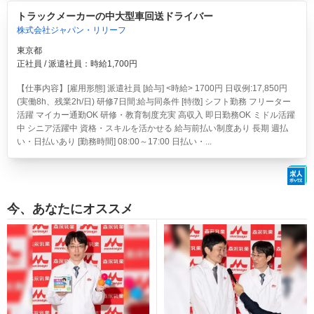
トラックメーカーの中大型車回送ドライバー
株式会社ジャパン・リリーフ
東京都
正社員 / 派遣社員：時給1,700円
【仕事内容】[雇用形態] 派遣社員 [給与] <時給> 1700円 日収例:17,850円
(実働8h、残業2h/日) 研修7日間:給与同条件 [特徴] シフト勤務 フリーター
活躍 マイカー通勤OK 研修・教育制度充実 高収入 即日勤務OK ミドル活躍
中 シニア活躍中 資格・スキルを活かせる 給与前払い制度あり 長期 週払
い・日払いあり [勤務時間] 08:00～17:00 日払い・...
今、あなたにオススメ