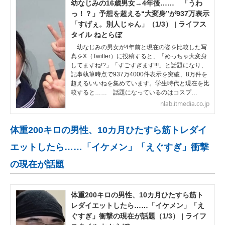
幼なじみの16歳男女→4年後…… 「うわ
っ！？」予想を超える“大変身”が937万表示
「すげぇ。別人じゃん」（1/3） | ライフス
タイル ねとらぼ
幼なじみの男女が4年前と現在の姿を比較した写
真をX（Twitter）に投稿すると、「めっちゃ大変身
してますね!?」「すごすぎます!!!」と話題になり、
記事執筆時点で937万4000件表示を突破、8万件を
超えるいいねを集めています。学生時代と現在を比
較すると…… 話題になっているのはコスプ…
nlab.itmedia.co.jp
体重200キロの男性、10カ月ひたすら筋トレダイ
エットしたら……「イケメン」「えぐすぎ」衝撃
の現在が話題
体重200キロの男性、10カ月ひたすら筋ト
レダイエットしたら……「イケメン」「え
ぐすぎ」衝撃の現在が話題（1/3） | ライフ