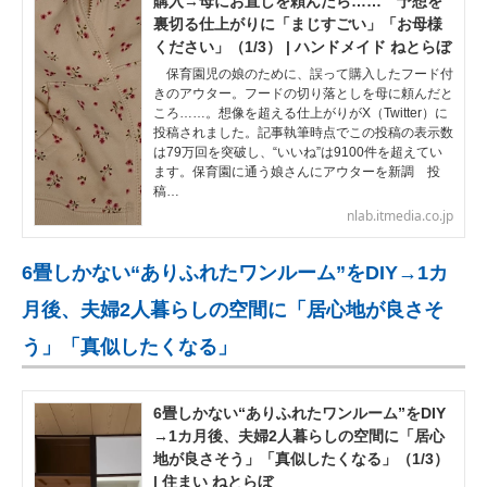
購入→母にお直しを頼んだら…… 予想を
裏切る仕上がりに「まじすごい」「お母様
ください」（1/3） | ハンドメイド ねとらぼ
保育園児の娘のために、誤って購入したフード付
きのアウター。フードの切り落としを母に頼んだと
ころ……。想像を超える仕上がりがX（Twitter）に
投稿されました。記事執筆時点でこの投稿の表示数
は79万回を突破し、“いいね”は9100件を超えてい
ます。保育園に通う娘さんにアウターを新調 投
稿…
nlab.itmedia.co.jp
6畳しかない“ありふれたワンルーム”をDIY→1カ
月後、夫婦2人暮らしの空間に「居心地が良さそ
う」「真似したくなる」
6畳しかない“ありふれたワンルーム”をDIY
→1カ月後、夫婦2人暮らしの空間に「居心
地が良さそう」「真似したくなる」（1/3）
| 住まい ねとらぼ