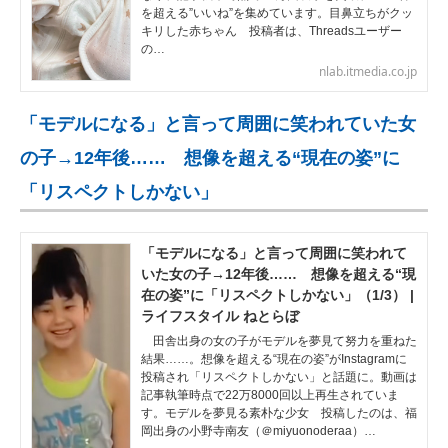
を超える”いいね”を集めています。目鼻立ちがクッ
キリした赤ちゃん 投稿者は、Threadsユーザー
の…
nlab.itmedia.co.jp
「モデルになる」と言って周囲に笑われていた女
の子→12年後…… 想像を超える“現在の姿”に
「リスペクトしかない」
「モデルになる」と言って周囲に笑われて
いた女の子→12年後…… 想像を超える“現
在の姿”に「リスペクトしかない」（1/3） |
ライフスタイル ねとらぼ
田舎出身の女の子がモデルを夢見て努力を重ねた
結果……。想像を超える“現在の姿”がInstagramに
投稿され「リスペクトしかない」と話題に。動画は
記事執筆時点で22万8000回以上再生されていま
す。モデルを夢見る素朴な少女 投稿したのは、福
岡出身の小野寺南友（＠miyuonoderaa）…