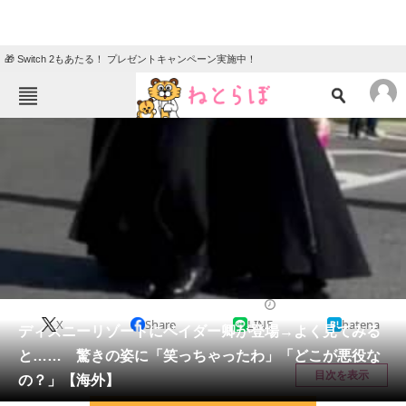
🎁 Switch 2もあたる！ プレゼントキャンペーン実施中！
ねとらぼメニュー
TOP
ニュース
エンタメ
クイズ
グルメ
地域
住まい
教育・育児
動物
リサーチ
ディズニー
2026/05/06 08:15（公開）
X
Share
LINE
hatena
会員記事
ディズニーリゾートにベイダー卿が登場→よく見てみる
と…… 驚きの姿に「笑っちゃったわ」「どこが悪役な
メディア
目次を表示
の？」【海外】
注目記事を集めた総合ページ