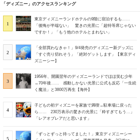
「ディズニー」のアクセスランキング
東京ディズニーランドホテルの9階に宿泊するも……
1
「後悔が半端ない」 驚きの光景に「超特等席じゃない
ですか！」「もう他のホテルとまれない」
「全部買わなきゃ！」9/4発売のディズニー新グッズに
2
「すぐ売り切れそう」「絶対ゲットします」【東京ディ
ズニーシー】
1956年、開園翌年のディズニーランドでほほ笑む少年
3
→70年後…… 感動しかない光景に公式も反応「一生続
く魔法」と3800万再生【海外】
子どもの初ディズニーを家族で満喫→駐車場に戻った
4
ら…… 230万表示の驚きの光景に「粋すぎてもう…」
「レアオブレアだと思います」
「ずっとずっと待ってました！」東京ディズニーシー
5