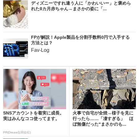
ディズニーですれ違う人に「かわいいー」と褒めら
れた8カ月赤ちゃん→まさかの姿に「...
FPが解説！Apple製品を分割手数料0円で入手する
方法とは？
Fav-Log
SNSアカウントを着実に成長。
火事で自宅が全焼→様子を見に
実はみんなココ使ってます。
行ったら……「凄すぎる」 ほ
ぼ無傷だった“まさかのも...
PR(Dreaw合同会社)