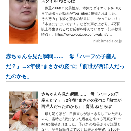
スタイル ねとらぼ
体重200キロの男性が、本気でダイエットを10カ
月間頑張った動画がYouTubeに投稿されました。
その努力する姿と驚きの結果に、「かっこいい！」
「本当にすごいです！」などの声が上がり、4万回
以上再生されるなど反響を呼んでいます（記事執筆
時点）。https://www.youtube.com/watch?v…
nlab.itmedia.co.jp
赤ちゃんを見た瞬間…… 母「ハーフの子産ん
だ？」→2年後“まさかの姿”に「前世が西洋人だっ
たのかも」
赤ちゃんを見た瞬間…… 母「ハーフの子
産んだ？」→2年後“まさかの姿”に「前世が
西洋人だったのかも」 | 育児 ねとらぼ
母も驚くほど、目鼻立ちがはっきりしていた赤ち
ゃん。当時と2歳になった現在を比べる写真がThre
adsに投稿されました。予想外の成長ぶりが話題と
なり、記事執筆時点で50万回表示を突破、2100件