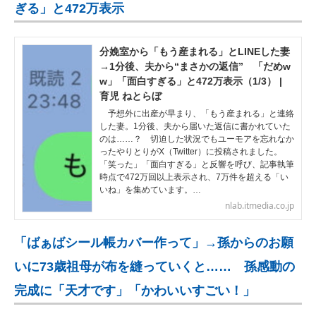
ぎる」と472万表示
分娩室から「もう産まれる」とLINEした妻
→1分後、夫から“まさかの返信” 「だめw
w」「面白すぎる」と472万表示（1/3） |
育児 ねとらぼ
予想外に出産が早まり、「もう産まれる」と連絡
した妻。1分後、夫から届いた返信に書かれていた
のは……？ 切迫した状況でもユーモアを忘れなか
ったやりとりがX（Twitter）に投稿されました。
「笑った」「面白すぎる」と反響を呼び、記事執筆
時点で472万回以上表示され、7万件を超える「い
いね」を集めています。…
nlab.itmedia.co.jp
「ばぁばシール帳カバー作って」→孫からのお願
いに73歳祖母が布を縫っていくと…… 孫感動の
完成に「天才です」「かわいいすごい！」