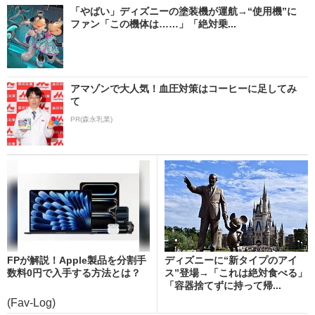
「やばい」ディズニーの塗装機が運航→“使用機”に
ファン「この機体は……」「絶対乗...
アマゾンで大人気！血圧対策はコーヒーに足してみ
て
PR(森永乳業)
FPが解説！Apple製品を分割手
ディズニーに“新タイプのアイ
数料0円で入手する方法とは？
ス”登場→「これは絶対食べる」
「容器捨てずに持って帰...
(Fav-Log)