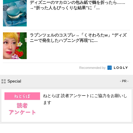
ディズニーのマカロンの包み紙で鶴を折ったら……
→“折った人もびっくりな結果”に「...
ラプンツェルのコスプレ→「くそわろたw」“ディズ
ニーで発生したハプニング再現“に...
Recommended by
Special
- PR -
ねとらぼ 読者アンケートにご協力をお願いし
ます