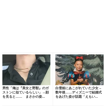
男性「俺は『美女と野獣』のガ
白雪姫にあこがれていた少女→
ストンに似ているらしい」→顔
数年後……ディズニーで結婚式
を見ると…… まさかの姿...
をあげた姿が話題「えもい...