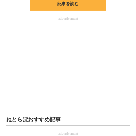
記事を読む
ITの今と未来を見通す
advertisement
スマホと通信の最新トレンド
進化するPCとデバイスの未来
好きが集まる 比べて選べる
ビジネスと働き方のヒント
AI活用のいまが分かる
企業ITのトレンドを詳説
経営リーダーのコミュニティ
マーケ×ITの今がよく分かる
ねとらぼおすすめ記事
ITエンジニア向け専門サイト
advertisement