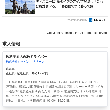
ディズニーに“新タイプのアイス”登場→「これ
は絶対食べる」「容器捨てずに持って帰...
Recommended by
Copyright © ITmedia Inc. All Rights Reserved.
求人情報
飲料業界の配送ドライバー
株式会社ジャパン・リリーフ
東京都
正社員 / 派遣社員：時給1,470円
【仕事内容】[雇用形態] 派遣社員 [給与] <時給> 1470円 日収例:13,598円
(実働8h、残業1h/日) 研修なし [特徴] 未経験者活躍 フリーター活躍 マイカ
ー通勤OK 社員登用あり 高収入 即日勤務OK 交通費支給 ミドル活躍中 資
格・スキルを活かせる 給与前払い制度あり 早朝勤務 長期 髪型・髪色自由
週払い・日払いあり [勤務時間] 06:00～15:00 日...