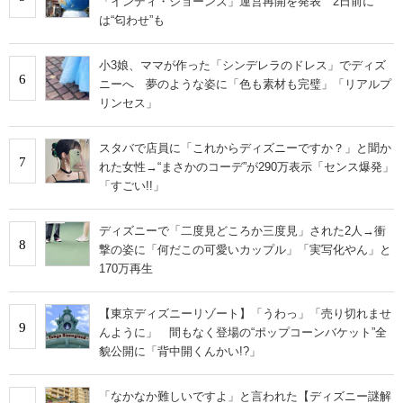
「インディ・ジョーンズ」運営再開を発表 2日前に
は“匂わせ”も
小3娘、ママが作った「シンデレラのドレス」でディズ
6
ニーへ 夢のような姿に「色も素材も完璧」「リアルプ
リンセス」
スタバで店員に「これからディズニーですか？」と聞か
7
れた女性→“まさかのコーデ”が290万表示「センス爆発」
「すごい!!」
ディズニーで「二度見どころか三度見」された2人→衝
8
撃の姿に「何だこの可愛いカップル」「実写化やん」と
170万再生
【東京ディズニーリゾート】「うわっ」「売り切れませ
9
んように」 間もなく登場の“ポップコーンバケット”全
貌公開に「背中開くんかい!?」
「なかなか難しいですよ」と言われた【ディズニー謎解