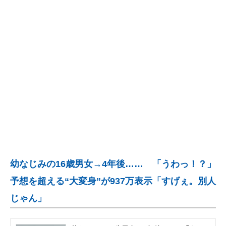
企業向けIT製品の総合サイト
IT製品の技術・比較・事例
製造業のIT導入・活用を支援
モノづくり技術者専門サイト
エレクトロニクス専門サイト
電子設計の基本と応用
エネルギーの専門メディア
幼なじみの16歳男女→4年後…… 「うわっ！？」
建設×テクノロジーの最前線
予想を超える“大変身”が937万表示「すげぇ。別人
ちょっと気になるネットの話題
じゃん」