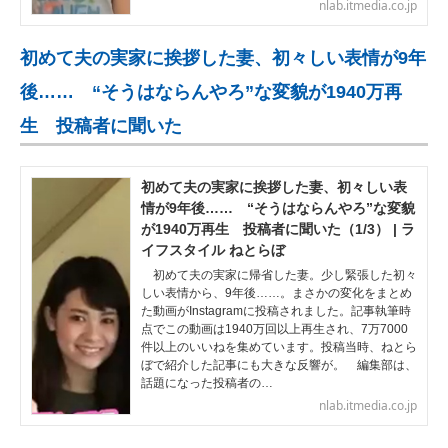
nlab.itmedia.co.jp
初めて夫の実家に挨拶した妻、初々しい表情が9年
後…… “そうはならんやろ”な変貌が1940万再
生 投稿者に聞いた
初めて夫の実家に挨拶した妻、初々しい表
情が9年後…… “そうはならんやろ”な変貌
が1940万再生 投稿者に聞いた（1/3） | ラ
イフスタイル ねとらぼ
初めて夫の実家に帰省した妻。少し緊張した初々
しい表情から、9年後……。まさかの変化をまとめ
た動画がInstagramに投稿されました。記事執筆時
点でこの動画は1940万回以上再生され、7万7000
件以上のいいねを集めています。投稿当時、ねとら
ぼで紹介した記事にも大きな反響が。 編集部は、
話題になった投稿者の…
nlab.itmedia.co.jp