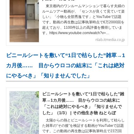
東京都内のワンルームマンションで暮らす夫婦の
ルームツアー動画が、「センスが良くて見ていて楽
しい」「小物も全部秀逸です」とYouTubeで話題
です。動画の再生数は記事執筆時点で6万2000回を
超えており、1100件以上の高評価を獲得していま
す。https://www.youtube.com/watch?v=…
nlab.itmedia.co.jp
ビニールシートを敷いて“1日で枯らした”雑草→1
カ月後…… 目からウロコの結末に「これは絶対
にやるべき」「知りませんでした」
ビニールシートを敷いて“1日で枯らした”雑
草→1カ月後…… 目からウロコの結末に
「これは絶対にやるべき」「知りませんで
した」（1/3） | その他生き物 ねとらぼ
太陽からの熱とビニールシートを利用して枯らし
た雑草の“その後”を検証する動画がYouTubeで話題
です。この動画の再生数は記事執筆時点で23万回