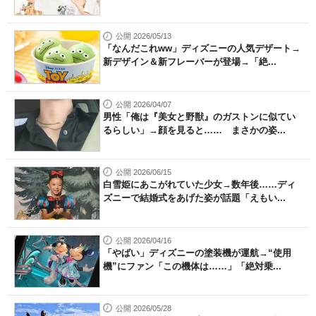
公開 2026/05/13
「なんだこれww」ディズニーの人気デザート→
新デザイン＆新フレーバーが登場→「絶...
公開 2026/04/07
男性「俺は『美女と野獣』のガストンに似てい
るらしい」→顔を見ると…… まさかの姿...
公開 2026/06/15
白雪姫にあこがれていた少女→数年後……ディ
ズニーで結婚式をあげた姿が話題「えもい...
公開 2026/04/16
「やばい」ディズニーの塗装機が運航→“使用
機”にファン「この機体は……」「絶対乗...
公開 2026/05/28