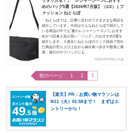
ッタリ入る！」 レジャーシーンにおすす
めのバッグ5選【2026年7月版】（1/2） | フ
ァッション ねとらぼ
ねとらぼでは、記事に合わせてさまざまな商品を
紹介しています。今回はそんなねとらぼで紹介して
いる商品の中でも“夏のレジャーシーズン”におすす
めかつ読者人気が高い「バッグ」のおすすめ5選を
紹介します。※過去にねとらぼのリンク経由で売れ
た商品の売り上げ上位から抽出食べ歩きや散策に最
適：旅行のサブバッグにも…
nlab.itmedia.co.jp
前のページ
1
2
3
【楽天】PR：お買い物マラソンは
8/11（火）01:59まで！ まずはエ
ントリーから！