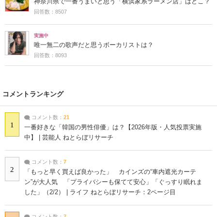
神奈川県で一番うまいと思う「横浜家系ラーメン店」はどこ？
回答数：8507
実施中
唯一無二の歌声だと思うボーカリストは？
回答数：8093
コメントランキング
コメント数：
21
1
一番好きな「韓国の男性俳優」は？【2026年版・人気投票実施
中】 | 芸能人 ねとらぼリサーチ
コメント数：
7
2
「もっと早く買えば良かった」 カインズの“車内遮光カーテ
ン”が大人気 「プライバシーも保てて安心」「ぐっすり眠れま
した」（2/2） | ライフ ねとらぼリサーチ：2ページ目
コメント数：
7