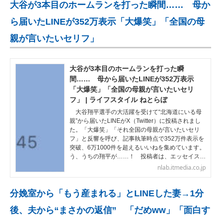
大谷が3本目のホームランを打った瞬間…… 母か
ら届いたLINEが352万表示「大爆笑」「全国の母
親が言いたいセリフ」
大谷が3本目のホームランを打った瞬
間…… 母から届いたLINEが352万表示
「大爆笑」「全国の母親が言いたいセリ
フ」 | ライフスタイル ねとらぼ
大谷翔平選手の大活躍を受けて“北海道にいる母
親”から届いたLINEがX（Twitter）に投稿されまし
た。「大爆笑」「それ全国の母親が言いたいセリ
フ」と反響を呼び、記事執筆時点で352万件表示を
突破、6万1000件を超えるいいねを集めています。
う、うちの翔平が……！ 投稿者は、エッセイス…
nlab.itmedia.co.jp
分娩室から「もう産まれる」とLINEした妻→1分
後、夫から“まさかの返信” 「だめww」「面白す