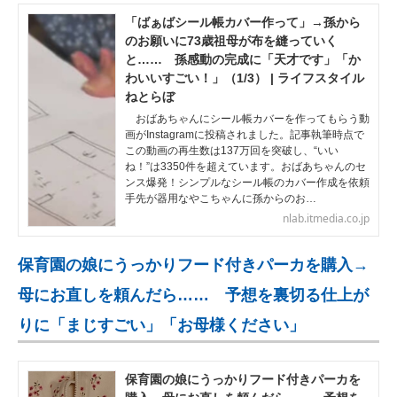
「ばぁばシール帳カバー作って」→孫から
のお願いに73歳祖母が布を縫っていく
と…… 孫感動の完成に「天才です」「か
わいいすごい！」（1/3） | ライフスタイル
ねとらぼ
おばあちゃんにシール帳カバーを作ってもらう動
画がInstagramに投稿されました。記事執筆時点で
この動画の再生数は137万回を突破し、“いい
ね！”は3350件を超えています。おばあちゃんのセ
ンス爆発！シンプルなシール帳のカバー作成を依頼
手先が器用なやこちゃんに孫からのお…
nlab.itmedia.co.jp
保育園の娘にうっかりフード付きパーカを購入→
母にお直しを頼んだら…… 予想を裏切る仕上が
りに「まじすごい」「お母様ください」
保育園の娘にうっかりフード付きパーカを