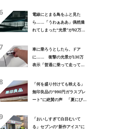
なるわなw」「分かるよ」
6
「いったい何が」
電線にとまる鳥をふと見た
ら……「うわぁああ」偶然撮
れてしまった“光景”が92万再
生「自然は過酷」
7
車に乗ろうとしたら、ドア
に…… 衝撃の光景が130万
表示「普通に乗って走ってた
やん」「どうやって入った
8
の!?」
「何を盛り付けても映える」
無印良品の“990円ガラスプレ
ート”に絶賛の声 「夏にぴっ
たりのお皿」「厚手なので安
9
定感ある」
「おいしすぎて白目むいて
る」セブンの“新作アイス”に