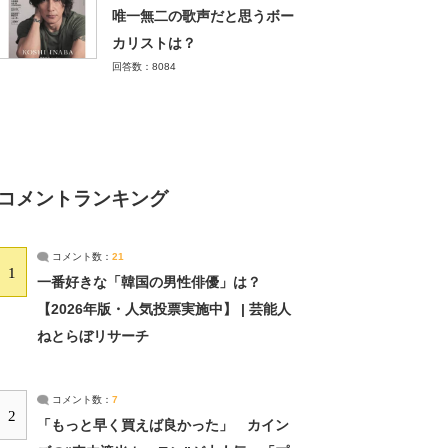
唯一無二の歌声だと思うボー
カリストは？
回答数：8084
コメントランキング
コメント数：
21
1
一番好きな「韓国の男性俳優」は？
【2026年版・人気投票実施中】 | 芸能人
ねとらぼリサーチ
コメント数：
7
2
「もっと早く買えば良かった」 カイン