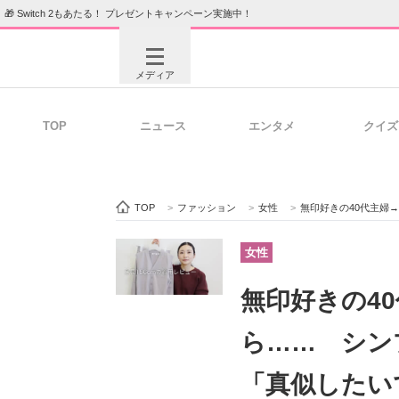
🎁 Switch 2もあたる！ プレゼントキャンペーン実施中！
メディア
TOP
ニュース
エンタメ
クイズ
注目記事を集めた総合ページ
ITの今
TOP
>
ファッション
>
女性
>
無印好きの40代主婦→
ビジネスと働き方のヒント
AI活用
女性
無印好きの4
ITエンジニア向け専門サイト
企業向けI
ら…… シン
「真似したい