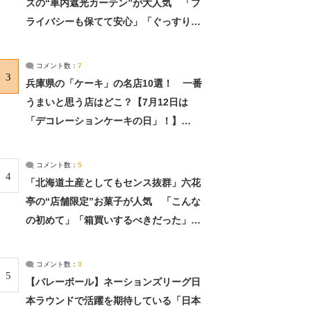
ズの“車内遮光カーテン”が大人気 「プ
ライバシーも保てて安心」「ぐっすり眠
れました」（2/2） | ライフ ねとらぼリ
サーチ：2ページ目
コメント数：
7
3
兵庫県の「ケーキ」の名店10選！ 一番
うまいと思う店はどこ？【7月12日は
「デコレーションケーキの日」！】
（2/4） | 兵庫県 ねとらぼリサーチ：2ペ
ージ目
コメント数：
5
4
「北海道土産としてもセンス抜群」六花
亭の“店舗限定”お菓子が人気 「こんな
の初めて」「箱買いするべきだった」
（1/2） | 北海道 ねとらぼリサーチ
コメント数：
3
5
【バレーボール】ネーションズリーグ日
本ラウンドで活躍を期待している「日本