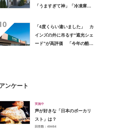
「うますぎて神」「冷凍庫に
入るだけ買い込もうかし
10
ら…」「シャリシャリがおい
「4度くらい違いました」 カ
しい」の声
インズの外に吊るす“遮光シェ
ード”が高評価 「今年の酷暑
にも活躍」「風通しもよくし
っかり遮光」の声
アンケート
実施中
声が好きな「日本のボーカリ
スト」は？
回答数：49464