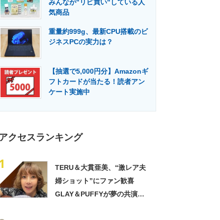
みんなが"リピ買い"している人
門メディア
建設×テクノロジーの最前線
気商品
重量約999g、最新CPU搭載のビ
ジネスPCの実力は？
【抽選で5,000円分】Amazonギ
フトカードが当たる！読者アン
ケート実施中
アクセスランキング
1
TERU＆大貫亜美、“激レア夫
婦ショット”にファン歓喜
GLAY＆PUFFYが夢の共演
「旦那おるやん」「夫婦で写