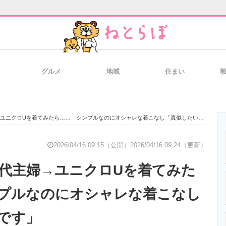
グルメ
地域
住まい
と未来を見通す
スマホと通信の最新トレンド
進化するPCとデ
ユニクロUを着てみたら…… シンプルなのにオシャレな着こなし「真似したいです」
のいまが分かる
企業ITのトレンドを詳説
経営リーダーの
2026/04/16 09:15（公開）
2026/04/16 09:24（更新）
0代主婦→ユニクロUを着てみた
T製品の総合サイト
IT製品の技術・比較・事例
製造業のIT導入
プルなのにオシャレな着こなし
です」