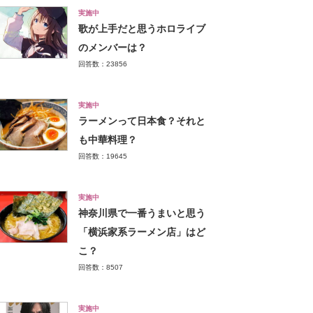
実施中
歌が上手だと思うホロライブ
のメンバーは？
回答数：23856
実施中
ラーメンって日本食？それと
も中華料理？
回答数：19645
実施中
神奈川県で一番うまいと思う
「横浜家系ラーメン店」はど
こ？
回答数：8507
実施中