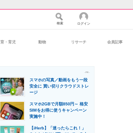
検索
ログイン
教育・育児
動物
リサーチ
会員記事
バイスの未来
好きが集まる 比べて選べる
- PR -
スマホの写真／動画をもう一段
コミュニティ
マーケ×ITの今がよく分かる
安全に 買い切りクラウドストレ
ージ
スマホ2GBで月額850円～ 格安
・活用を支援
SIMをお得に使うキャンペーン
実施中！
【iHerb】「迷ったらこれ！」