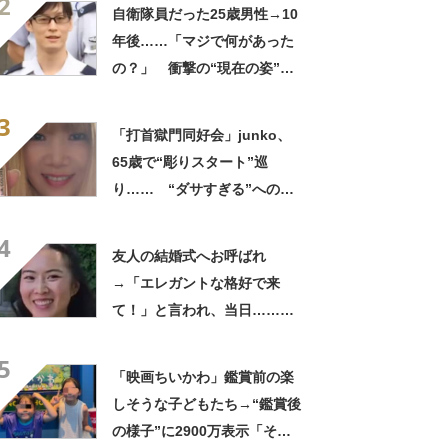
2
ってるの尊い！」
自衛隊員だった25歳男性→10
年後……「マジで何があった
の？」 衝撃の“現在の姿”が
180万再生「別人…？」「好
3
きに生きんしゃい」
「打首獄門同好会」junko、
65歳で“彫りスタート”巡
り…… “ダサすぎる”への持
論に反響「理由が素敵」「わ
4
たしもデビューしたい」
友人の結婚式へお呼ばれ
→「エレガントな格好で来
て！」と言われ、当日……ま
さかの参列姿に「いやすごお
5
おお！」「天才」【海外】
「映画ちいかわ」鑑賞前の楽
しそうな子どもたち→“鑑賞後
の様子”に2900万表示「そう