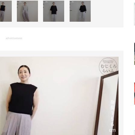
advertisement