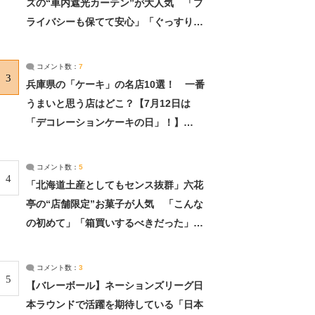
ズの“車内遮光カーテン”が大人気 「プ
ライバシーも保てて安心」「ぐっすり眠
れました」（2/2） | ライフ ねとらぼリ
サーチ：2ページ目
コメント数：
7
3
兵庫県の「ケーキ」の名店10選！ 一番
うまいと思う店はどこ？【7月12日は
「デコレーションケーキの日」！】
（2/4） | 兵庫県 ねとらぼリサーチ：2ペ
ージ目
コメント数：
5
4
「北海道土産としてもセンス抜群」六花
亭の“店舗限定”お菓子が人気 「こんな
の初めて」「箱買いするべきだった」
（1/2） | 北海道 ねとらぼリサーチ
コメント数：
3
5
【バレーボール】ネーションズリーグ日
本ラウンドで活躍を期待している「日本