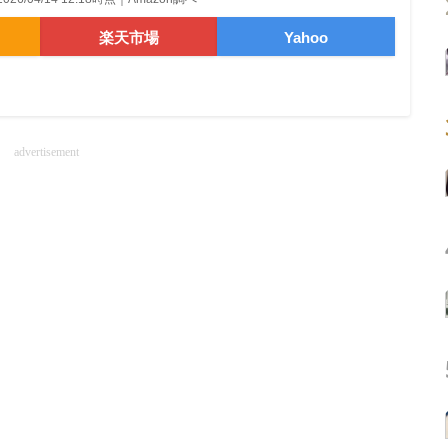
楽天市場
Yahoo
advertisement