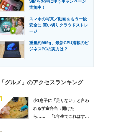
SIMをお得に使うキャンペーン
門メディア
建設×テクノロジーの最前線
実施中！
スマホの写真／動画をもう一段
安全に 買い切りクラウドストレ
ージ
重量約999g、最新CPU搭載のビ
ジネスPCの実力は？
「グルメ」のアクセスランキング
1
小1息子に「足りない」と言わ
れる学童弁当→開けた
ら…… 「1年生でこれはすご
い」まさかの中身に「大ご馳