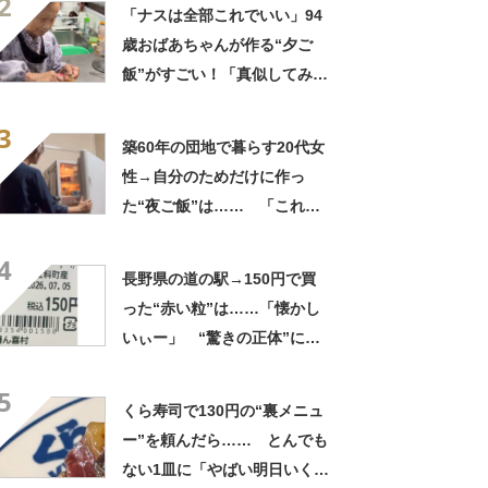
2
走」「うちの高校生男子より
「ナスは全部これでいい」94
多い」
歳おばあちゃんが作る“夕ご
飯”がすごい！「真似してみま
す」「憧れます」
3
築60年の団地で暮らす20代女
性→自分のためだけに作っ
た“夜ご飯”は…… 「これぞ
手料理」「こんな女性になり
4
たい！」
長野県の道の駅→150円で買
った“赤い粒”は……「懐かし
いぃー」 “驚きの正体”に
「実家や近所の庭になってた
5
なー」「昭和の思い出」
くら寿司で130円の“裏メニュ
ー”を頼んだら…… とんでも
ない1皿に「やばい明日いく」