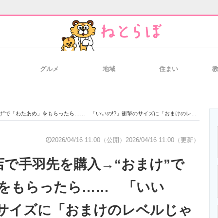
グルメ
地域
住まい
と未来を見通す
スマホと通信の最新トレンド
進化するPCとデ
たあめ」をもらったら…… 「いいの!?」衝撃のサイズに「おまけのレベルじゃない」「こっちがメイン」
のいまが分かる
企業ITのトレンドを詳説
経営リーダーの
2026/04/16 11:00（公開）
2026/04/16 11:00（更新）
店で手羽先を購入→“おまけ”で
T製品の総合サイト
IT製品の技術・比較・事例
製造業のIT導入
をもらったら…… 「いい
のサイズに「おまけのレベルじゃ