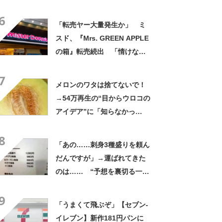
「これ10貫ぐらい食べたい」
6
「転売ヤー大量発生か」 ミ
スド、『Mrs. GREEN APPLE
の箱』転売続出 「情けない
と思わないのかな」「呆れる
7
わ」 2500円での出品も
メロンのワタは捨てないで！
→54万再生の“目からウロコの
アイデア”に「知らなかっ
た！」「そうすれば良かった
8
んだ」
「あの……刺身3種盛りを頼ん
だんですが」→運ばれてきた
のは…… “予想を裏切る一
皿”が1800万表示 「目の錯
9
覚か…？？」「こういう詐欺
「うまくて飛ぶぞ」【セブン‐
ならあいたい」
イレブン】新作181円パンに