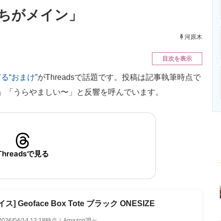
ニクス専門サイト
電子設計の基本と応用
エネルギーの専
ちがメイン」
河原木
目次を表示
る“おまけ”
がThreadsで話題です。投稿は記事執筆時点で
」「うらやましい〜」と反響を呼んでいます。
Threadsで見る
 Geoface Box Tote ブラック ONESIZE
2026/04/14 12:18時点｜Amazon調べ