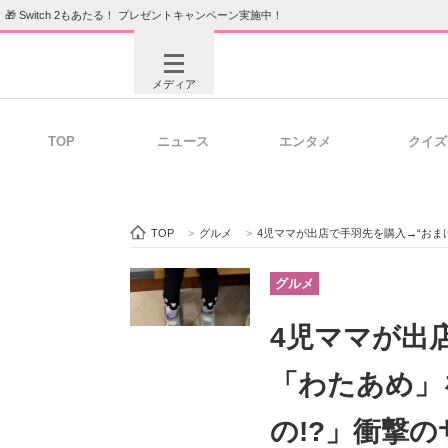
🎁 Switch 2もあたる！ プレゼントキャンペーン実施中！
メディア
TOP
ニュース
エンタメ
クイズ
注目記事を集めた総合ページ
ITの今
TOP
>
グルメ
>
4児ママが出店で手羽先を購入→“おまけ”で「わ
ビジネスと働き方のヒント
AI活用
グルメ
4児ママが出
ITエンジニア向け専門サイト
企業向けI
「わたあめ」
の!?」衝撃