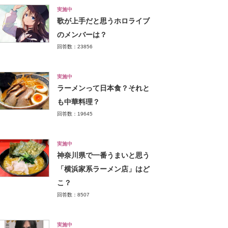
実施中
歌が上手だと思うホロライブ
のメンバーは？
回答数：23856
実施中
ラーメンって日本食？それと
も中華料理？
回答数：19645
実施中
神奈川県で一番うまいと思う
「横浜家系ラーメン店」はど
こ？
回答数：8507
実施中