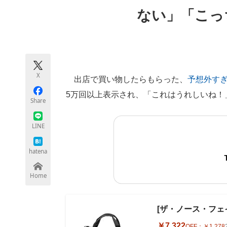
モノづくり技術者専門サイト
エレクトロ
ない」「こっ
ちょっと気になるネットの話題
X
出店で買い物したらもらった、
予想外すぎ
5万回以上表示され、「これはうれしいね！
Share
LINE
hatena
Home
[ザ・ノース・フェイス]
￥7,322
OFF：
￥1,278