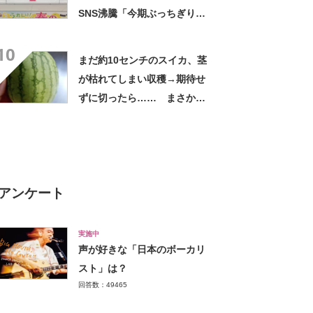
SNS沸騰「今期ぶっちぎりで
優勝」「ウメエェェッッ」
10
まだ約10センチのスイカ、茎
が枯れてしまい収穫→期待せ
ずに切ったら…… まさかの
中身が700万表示 「わ
ぁ！」「全部これがいい」投
稿者に話を聞いた
アンケート
実施中
声が好きな「日本のボーカリ
スト」は？
回答数：49465