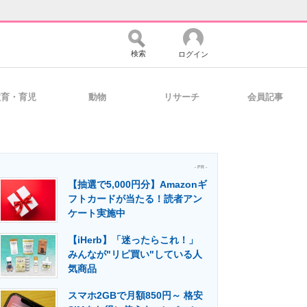
検索
ログイン
教育・育児
動物
リサーチ
会員記事
バイスの未来
好きが集まる 比べて選べる
- PR -
【抽選で5,000円分】Amazonギ
コミュニティ
マーケ×ITの今がよく分かる
フトカードが当たる！読者アン
ケート実施中
【iHerb】「迷ったらこれ！」
・活用を支援
みんなが"リピ買い"している人
気商品
スマホ2GBで月額850円～ 格安