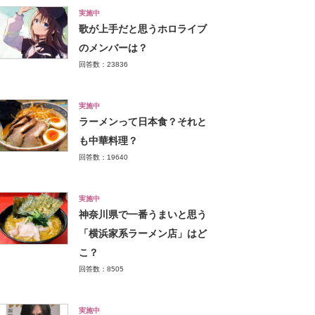
実施中
歌が上手だと思うホロライブ
のメンバーは？
回答数：23836
実施中
ラーメンって日本食？それと
も中華料理？
回答数：19640
実施中
神奈川県で一番うまいと思う
「横浜家系ラーメン店」はど
こ？
回答数：8505
実施中