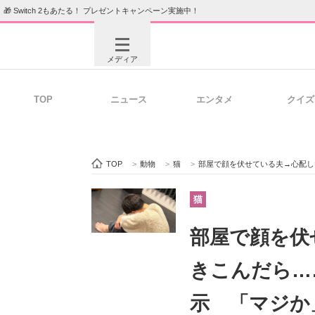
🎁 Switch 2もあたる！ プレゼントキャンペーン実施中！
メディア
TOP
ニュース
エンタメ
クイズ
注目記事を集めた総合ページ
ITの今
TOP
>
動物
>
猫
>
部屋で顔を伏せている夫→心配した妻
ビジネスと働き方のヒント
AI活用
猫
部屋で顔を伏
ITエンジニア向け専門サイト
企業向けI
きこんだら…
示 「マジか