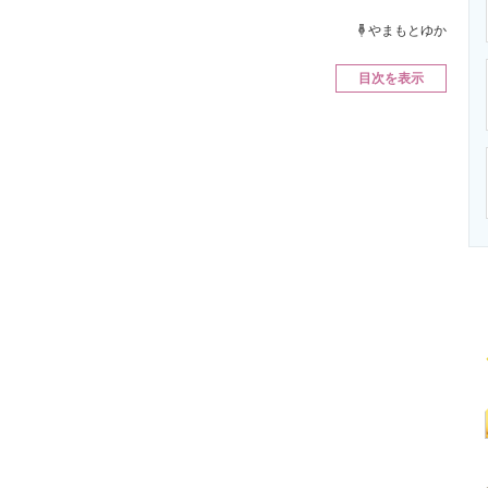
ニクス専門サイト
電子設計の基本と応用
エネルギーの専
やまもとゆか
目次を表示