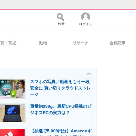
検索
ログイン
教育・育児
動物
リサーチ
会員記事
バイスの未来
好きが集まる 比べて選べる
- PR -
スマホの写真／動画をもう一段
コミュニティ
マーケ×ITの今がよく分かる
安全に 買い切りクラウドストレ
ージ
重量約999g、最新CPU搭載のビ
・活用を支援
ジネスPCの実力は？
【抽選で5,000円分】Amazonギ