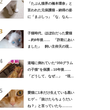
2
募集中【海外】
「たぶん猫界の橋本環奈」と
言われた元保護猫→納得の姿
に「まぶしっ」「な、なんと
いう美猫」「異論なし！」
3
子猫時代、ほぼ白だった愛猫
→約8年後…… 「詐欺にあい
ました」 飼い主仰天の現在
に「えっ」「こんな詐欺なら
4
詐欺られたい」
道端に倒れていた“350グラム
の子猫”を保護→10年後……
「どうして、なぜ…」 “現在
の姿”が145万再生「どんだけ
5
愛情かけてもらったのよw」
愛猫に1本だけ生えている黒い
ヒゲ→「抜けたらちょうだい
ね？」と言っていたら……