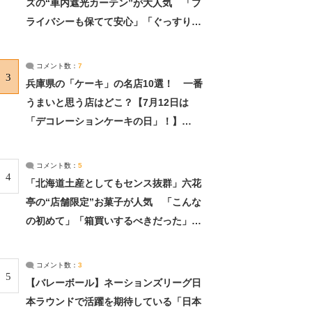
ズの“車内遮光カーテン”が大人気 「プ
ライバシーも保てて安心」「ぐっすり眠
れました」（2/2） | ライフ ねとらぼリ
サーチ：2ページ目
コメント数：
7
3
兵庫県の「ケーキ」の名店10選！ 一番
うまいと思う店はどこ？【7月12日は
「デコレーションケーキの日」！】
（2/4） | 兵庫県 ねとらぼリサーチ：2ペ
ージ目
コメント数：
5
4
「北海道土産としてもセンス抜群」六花
亭の“店舗限定”お菓子が人気 「こんな
の初めて」「箱買いするべきだった」
（1/2） | 北海道 ねとらぼリサーチ
コメント数：
3
5
【バレーボール】ネーションズリーグ日
本ラウンドで活躍を期待している「日本