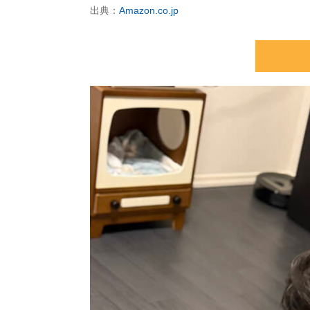
出典：
Amazon.co.jp