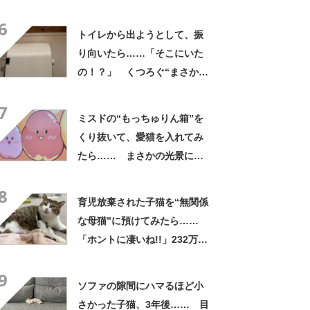
3190万回表示の“驚きの行
6
動”に「スゴい」「賢い」
トイレから出ようとして、振
り向いたら……「そこにいた
の！？」 くつろぐ“まさかの
生き物”に反響 「一体化して
7
ますね」
ミスドの“もっちゅりん箱”を
くり抜いて、愛猫を入れてみ
たら…… まさかの光景に
「最高じゃん？」「カワイ
8
イ」
育児放棄された子猫を“無関係
な母猫”に預けてみたら……
「ホントに凄いね!!」232万再
生の信じられない光景に「泣
9
いてまうやろ～～」
ソファの隙間にハマるほど小
さかった子猫、3年後…… 目