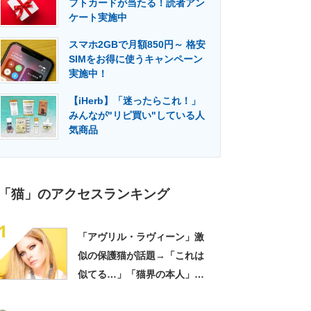
フトカードが当たる！読者アン
門メディア
建設×テクノロジーの最前線
ケート実施中
スマホ2GBで月額850円～ 格安
SIMをお得に使うキャンペーン
実施中！
【iHerb】「迷ったらこれ！」
みんなが"リピ買い"している人
気商品
「猫」のアクセスランキング
1
「アヴリル・ラヴィーン」激
似の保護猫が話題→「これは
似てる…」「猫界の本人」
「アイラインまで完璧」里親