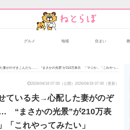
グルメ
地域
住まい
と未来を見通す
スマホと通信の最新トレンド
進化するPCとデ
がのぞきこんだら…… “まさかの光景”が210万表示 「マジか」「これやってみたい」
のいまが分かる
企業ITのトレンドを詳説
経営リーダーの
2026/04/18 07:00（公開）
2026/04/18 07:00（更新）
せている夫→心配した妻がのぞ
T製品の総合サイト
IT製品の技術・比較・事例
製造業のIT導入
… “まさかの光景”が210万表
」「これやってみたい」