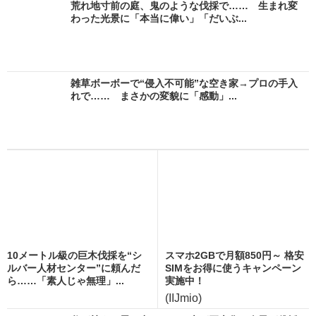
荒れ地寸前の庭、鬼のような伐採で…… 生まれ変
わった光景に「本当に偉い」「だいぶ...
雑草ボーボーで“侵入不可能”な空き家→プロの手入
れで…… まさかの変貌に「感動」...
10メートル級の巨木伐採を“シ
スマホ2GBで月額850円～ 格安
ルバー人材センター”に頼んだ
SIMをお得に使うキャンペーン
ら……「素人じゃ無理」...
実施中！
(IIJmio)