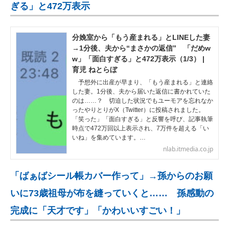
ぎる」と472万表示
分娩室から「もう産まれる」とLINEした妻
→1分後、夫から“まさかの返信” 「だめw
w」「面白すぎる」と472万表示（1/3） |
育児 ねとらぼ
予想外に出産が早まり、「もう産まれる」と連絡
した妻。1分後、夫から届いた返信に書かれていた
のは……？ 切迫した状況でもユーモアを忘れなか
ったやりとりがX（Twitter）に投稿されました。
「笑った」「面白すぎる」と反響を呼び、記事執筆
時点で472万回以上表示され、7万件を超える「い
いね」を集めています。…
nlab.itmedia.co.jp
「ばぁばシール帳カバー作って」→孫からのお願
いに73歳祖母が布を縫っていくと…… 孫感動の
完成に「天才です」「かわいいすごい！」