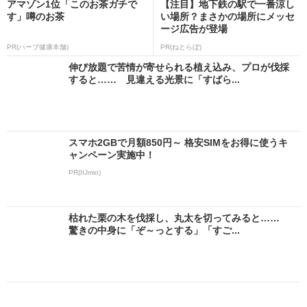
アマゾン1位「このお茶ガチで
【注目】地下鉄の駅で一番涼し
す」噂のお茶
い場所？まさかの場所にメッセ
ージ広告が登場
PR(ハーブ健康本舗)
PR(ねとらぼ)
伸び放題で苦情が寄せられる植え込み、プロが伐採
すると…… 見違える光景に「すばら...
スマホ2GBで月額850円～ 格安SIMをお得に使うキ
ャンペーン実施中！
PR(IIJmio)
枯れた栗の木を伐採し、丸太を切ってみると……
驚きの中身に「ぞ～っとする」「すご...