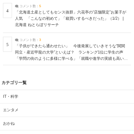
コメント数：
5
4
「北海道土産としてもセンス抜群」六花亭の“店舗限定”お菓子が
人気 「こんなの初めて」「箱買いするべきだった」（1/2） |
北海道 ねとらぼリサーチ
コメント数：
3
5
「子供ができたら通わせたい」 今後発展していきそうな“関関
同立・産近甲龍の大学”といえば？ ランキング1位に学生の声
「学問の街のように多様に学べる」「就職や進学の実績も高い」
| 大学 ねとらぼリサーチ
カテゴリ一覧
IT・科学
エンタメ
おかね