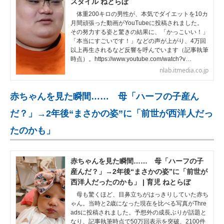
スタイル ねとらぼ
体重200キロの男性が、本気でダイエットを10カ
月間頑張った動画がYouTubeに投稿されました。
その努力する姿と驚きの結果に、「かっこいい！」
「本当にすごいです！」などの声が上がり、4万回
以上再生されるなど反響を呼んでいます（記事執筆
時点）。https://www.youtube.com/watch?v…
nlab.itmedia.co.jp
赤ちゃんを見た瞬間…… 母「ハーフの子産ん
だ？」→2年後“まさかの姿”に「前世が西洋人だっ
たのかも」
赤ちゃんを見た瞬間…… 母「ハーフの子
産んだ？」→2年後“まさかの姿”に「前世が
西洋人だったのかも」 | 育児 ねとらぼ
母も驚くほど、目鼻立ちがはっきりしていた赤ち
ゃん。当時と2歳になった現在を比べる写真がThre
adsに投稿されました。予想外の成長ぶりが話題と
なり、記事執筆時点で50万回表示を突破、2100件