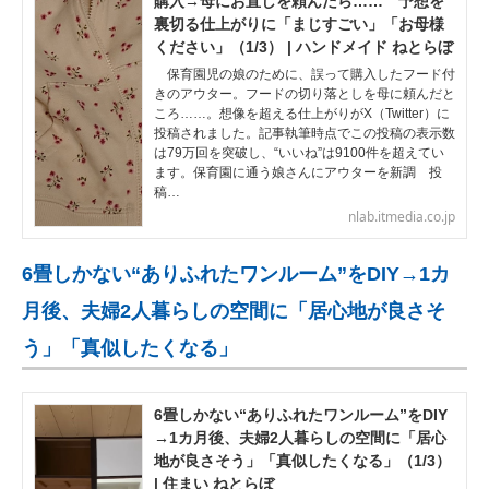
購入→母にお直しを頼んだら…… 予想を
裏切る仕上がりに「まじすごい」「お母様
ください」（1/3） | ハンドメイド ねとらぼ
保育園児の娘のために、誤って購入したフード付
きのアウター。フードの切り落としを母に頼んだと
ころ……。想像を超える仕上がりがX（Twitter）に
投稿されました。記事執筆時点でこの投稿の表示数
は79万回を突破し、“いいね”は9100件を超えてい
ます。保育園に通う娘さんにアウターを新調 投
稿…
nlab.itmedia.co.jp
6畳しかない“ありふれたワンルーム”をDIY→1カ
月後、夫婦2人暮らしの空間に「居心地が良さそ
う」「真似したくなる」
6畳しかない“ありふれたワンルーム”をDIY
→1カ月後、夫婦2人暮らしの空間に「居心
地が良さそう」「真似したくなる」（1/3）
| 住まい ねとらぼ