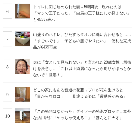
トイレに閉じ込められた妻→5時間後、現れたのは……
6
「マジで王子だった」「白馬の王子様にしか見えない」
と453万表示
山盛りのハギレ、ひたすらタオルに縫い合わせると……
7
「すごいです」「子どもの服でやりたい」 便利な完成
品が64万再生
夫に「女として見られない」と言われた28歳女性→垢抜
8
けを決意し…「これ以上綺麗になったら周りがほっとか
ないぞ！旦那！」
どこの家にもある普通の花瓶→プロが花を生けると……
9
「目からウロコ」 見違える姿に「躍動感がある」
「この発想はなかった」ダイソーの発泡ブロック→意外
10
な活用法に「めっちゃ使える！」「ほんとに天才」