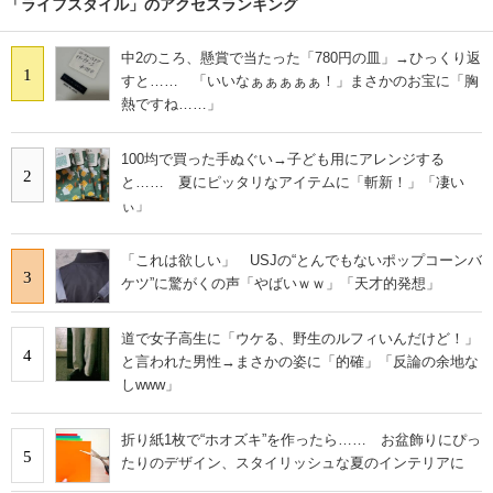
「ライフスタイル」のアクセスランキング
中2のころ、懸賞で当たった「780円の皿」→ひっくり返
1
すと…… 「いいなぁぁぁぁぁ！」まさかのお宝に「胸
熱ですね……」
100均で買った手ぬぐい→子ども用にアレンジする
2
と…… 夏にピッタリなアイテムに「斬新！」「凄い
ぃ」
「これは欲しい」 USJの“とんでもないポップコーンバ
3
ケツ”に驚がくの声「やばいｗｗ」「天才的発想」
道で女子高生に「ウケる、野生のルフィいんだけど！」
4
と言われた男性→まさかの姿に「的確」「反論の余地な
しwww」
折り紙1枚で“ホオズキ”を作ったら…… お盆飾りにぴっ
5
たりのデザイン、スタイリッシュな夏のインテリアに