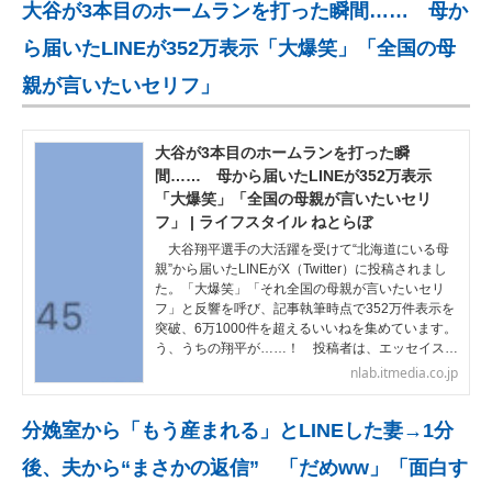
大谷が3本目のホームランを打った瞬間…… 母か
ら届いたLINEが352万表示「大爆笑」「全国の母
親が言いたいセリフ」
大谷が3本目のホームランを打った瞬
間…… 母から届いたLINEが352万表示
「大爆笑」「全国の母親が言いたいセリ
フ」 | ライフスタイル ねとらぼ
大谷翔平選手の大活躍を受けて“北海道にいる母
親”から届いたLINEがX（Twitter）に投稿されまし
た。「大爆笑」「それ全国の母親が言いたいセリ
フ」と反響を呼び、記事執筆時点で352万件表示を
突破、6万1000件を超えるいいねを集めています。
う、うちの翔平が……！ 投稿者は、エッセイス…
nlab.itmedia.co.jp
分娩室から「もう産まれる」とLINEした妻→1分
後、夫から“まさかの返信” 「だめww」「面白す