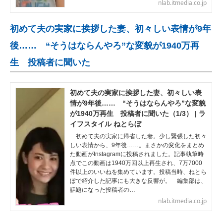
nlab.itmedia.co.jp
初めて夫の実家に挨拶した妻、初々しい表情が9年
後…… “そうはならんやろ”な変貌が1940万再
生 投稿者に聞いた
初めて夫の実家に挨拶した妻、初々しい表
情が9年後…… “そうはならんやろ”な変貌
が1940万再生 投稿者に聞いた（1/3） | ラ
イフスタイル ねとらぼ
初めて夫の実家に帰省した妻。少し緊張した初々
しい表情から、9年後……。まさかの変化をまとめ
た動画がInstagramに投稿されました。記事執筆時
点でこの動画は1940万回以上再生され、7万7000
件以上のいいねを集めています。投稿当時、ねとら
ぼで紹介した記事にも大きな反響が。 編集部は、
話題になった投稿者の…
nlab.itmedia.co.jp