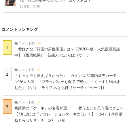
唯一無二の歌声だと思うボーカリストは？
回答数：8039
コメントランキング
コメント数：
20
1
一番好きな「韓国の男性俳優」は？【2026年版・人気投票実施
中】（投票結果） | 芸能人 ねとらぼリサーチ
コメント数：
7
2
「もっと早く買えば良かった」 カインズの“車内遮光カーテ
ン”が大人気 「プライバシーも保てて安心」「ぐっすり眠れま
した」（2/2） | ライフ ねとらぼリサーチ：2ページ目
コメント数：
7
3
兵庫県の「ケーキ」の名店10選！ 一番うまいと思う店はどこ？
【7月12日は「デコレーションケーキの日」！】（2/4） | 兵庫県
ねとらぼリサーチ：2ページ目