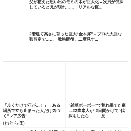
父が植えた思い出のモミの木が巨大化→次男が伐採
していると兄が現れ…… リアルな庭...
2階建て高さに育った巨大“金木犀”→プロの大胆な
強剪定で…… 数時間後、二度見す...
「歩くだけで汗が…！」→ある
“雑草ボーボー”で荒れ果てた庭
場所で立ち止まった人だけ気づ
→22歳素人が“2日間かけて”伐
く“レア広告”
採をしたら…… 見...
(ねとらぼ)