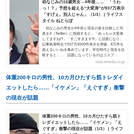
幼なじみの16歳男女→4年後…… 「うわ
っ！？」予想を超える“大変身”が937万表示
「すげぇ。別人じゃん」（1/3） | ライフス
タイル ねとらぼ
幼なじみの男女が4年前と現在の姿を比較した写
真をX（Twitter）に投稿すると、「めっちゃ大変身
してますね!?」「すごすぎます!!!」と話題になり、
記事執筆時点で937万4000件表示を突破、8万件を
超えるいいねを集めています。学生時代と現在を比
較すると…… 話題になっているのはコスプ…
nlab.itmedia.co.jp
体重200キロの男性、10カ月ひたすら筋トレダイ
エットしたら……「イケメン」「えぐすぎ」衝撃
の現在が話題
体重200キロの男性、10カ月ひたすら筋ト
レダイエットしたら……「イケメン」「え
ぐすぎ」衝撃の現在が話題（1/3） | ライフ