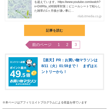
を超えています。https://www.youtube.com/watch?
v=Di8Rta_s0t0雑草対策｜ビニールシートで枯らし
た雑草の1ヶ月後が凄い事に…
nlab.itmedia.co.jp
記事を読む
前のページ
1
2
3
【楽天】PR：お買い物マラソンは
8/11（火）01:59まで！ まずはエ
ントリーから！
※本ページはアフィリエイトプログラムによる収益を得ています