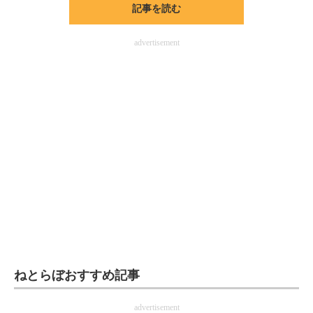
記事を読む
ITの今と未来を見通す
advertisement
スマホと通信の最新トレンド
進化するPCとデバイスの未来
好きが集まる 比べて選べる
ビジネスと働き方のヒント
AI活用のいまが分かる
企業ITのトレンドを詳説
経営リーダーのコミュニティ
マーケ×ITの今がよく分かる
ねとらぼおすすめ記事
ITエンジニア向け専門サイト
advertisement