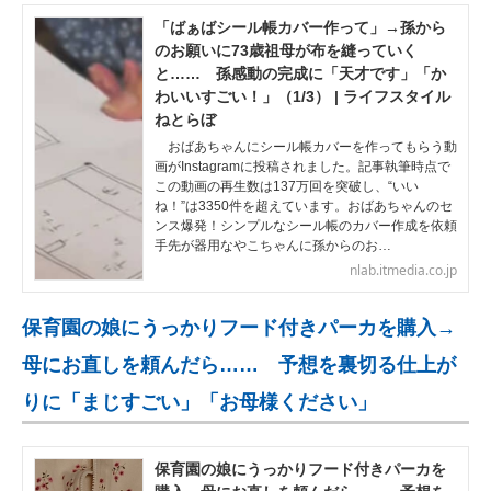
「ばぁばシール帳カバー作って」→孫から
のお願いに73歳祖母が布を縫っていく
と…… 孫感動の完成に「天才です」「か
わいいすごい！」（1/3） | ライフスタイル
ねとらぼ
おばあちゃんにシール帳カバーを作ってもらう動
画がInstagramに投稿されました。記事執筆時点で
この動画の再生数は137万回を突破し、“いい
ね！”は3350件を超えています。おばあちゃんのセ
ンス爆発！シンプルなシール帳のカバー作成を依頼
手先が器用なやこちゃんに孫からのお…
nlab.itmedia.co.jp
保育園の娘にうっかりフード付きパーカを購入→
母にお直しを頼んだら…… 予想を裏切る仕上が
りに「まじすごい」「お母様ください」
保育園の娘にうっかりフード付きパーカを