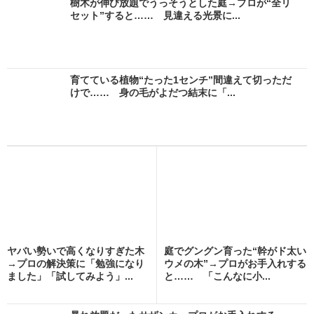
樹木が伸び放題でうっそうとした庭→プロが“全リ
セット”すると…… 見違える光景に...
育てている植物“たった1センチ”間違えて切っただ
けで…… 身の毛がよだつ結末に「...
ヤバい勢いで高くなりすぎた木
庭でグングン育った“幹がド太い
→プロの解決策に「勉強になり
ウメの木”→プロがお手入れする
ました」「試してみよう」...
と…… 「こんなに小...