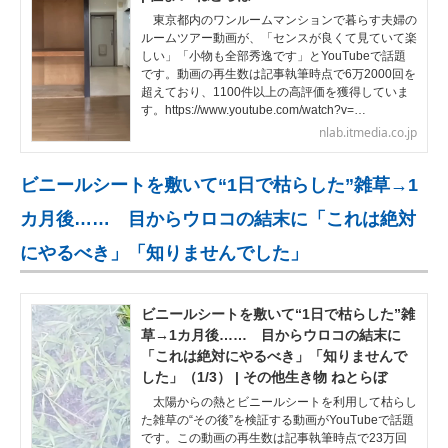
東京都内のワンルームマンションで暮らす夫婦の
ルームツアー動画が、「センスが良くて見ていて楽
しい」「小物も全部秀逸です」とYouTubeで話題
です。動画の再生数は記事執筆時点で6万2000回を
超えており、1100件以上の高評価を獲得していま
す。https://www.youtube.com/watch?v=…
nlab.itmedia.co.jp
ビニールシートを敷いて“1日で枯らした”雑草→1
カ月後…… 目からウロコの結末に「これは絶対
にやるべき」「知りませんでした」
ビニールシートを敷いて“1日で枯らした”雑
草→1カ月後…… 目からウロコの結末に
「これは絶対にやるべき」「知りませんで
した」（1/3） | その他生き物 ねとらぼ
太陽からの熱とビニールシートを利用して枯らし
た雑草の“その後”を検証する動画がYouTubeで話題
です。この動画の再生数は記事執筆時点で23万回