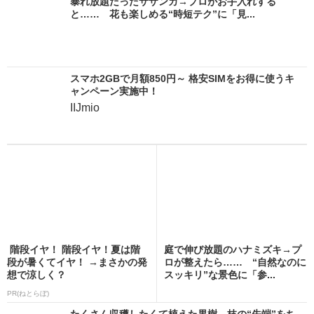
暴れ放題だったサザンカ→プロがお手入れする
と…… 花も楽しめる“時短テク”に「見...
スマホ2GBで月額850円～ 格安SIMをお得に使うキ
ャンペーン実施中！
IIJmio
階段イヤ！ 階段イヤ！夏は階
庭で伸び放題のハナミズキ→プ
段が暑くてイヤ！ →まさかの発
ロが整えたら…… “自然なのに
想で涼しく？
スッキリ”な景色に「参...
PR(ねとらぼ)
たくさん収穫したくて植えた果樹→枝の“先端”をち