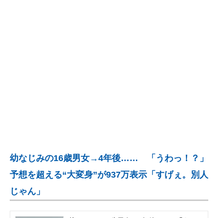
企業向けIT製品の総合サイト
IT製品の技術・比較・事例
製造業のIT導入・活用を支援
モノづくり技術者専門サイト
エレクトロニクス専門サイト
電子設計の基本と応用
エネルギーの専門メディア
幼なじみの16歳男女→4年後…… 「うわっ！？」
建設×テクノロジーの最前線
予想を超える“大変身”が937万表示「すげぇ。別人
ちょっと気になるネットの話題
じゃん」