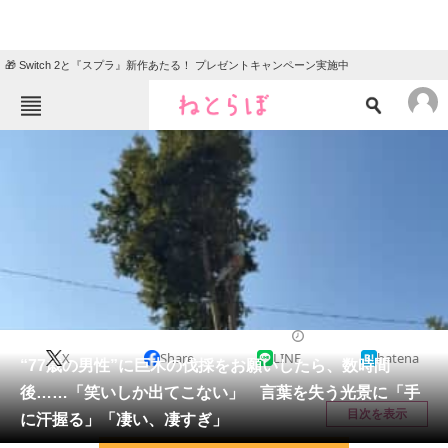
🎁 Switch 2と『スプラ』新作あたる！ プレゼントキャンペーン実施中
ねとらぼメニュー
TOP
ニュース
エンタメ
クイズ
グルメ
地域
住まい
教育・育児
動物
リサーチ
ライフスタイル
2026/04/23 08:30（公開）
X
Share
LINE
hatena
会員記事
“77歳の男性”に巨木の伐採をお願いしたら、数時間
後……「笑いしか出てこない」 言葉を失う光景に「手
メディア
目次を表示
に汗握る」「凄い、凄すぎ」
注目記事を集めた総合ページ