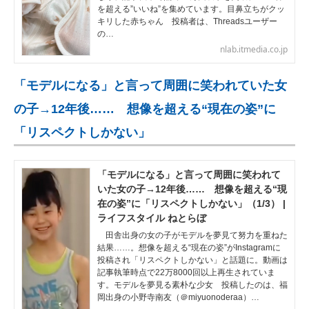
を超える”いいね”を集めています。目鼻立ちがクッ
キリした赤ちゃん 投稿者は、Threadsユーザー
の…
nlab.itmedia.co.jp
「モデルになる」と言って周囲に笑われていた女
の子→12年後…… 想像を超える“現在の姿”に
「リスペクトしかない」
「モデルになる」と言って周囲に笑われて
いた女の子→12年後…… 想像を超える“現
在の姿”に「リスペクトしかない」（1/3） |
ライフスタイル ねとらぼ
田舎出身の女の子がモデルを夢見て努力を重ねた
結果……。想像を超える“現在の姿”がInstagramに
投稿され「リスペクトしかない」と話題に。動画は
記事執筆時点で22万8000回以上再生されていま
す。モデルを夢見る素朴な少女 投稿したのは、福
岡出身の小野寺南友（＠miyuonoderaa）…