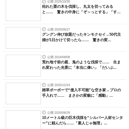
公開 2025/10/30
枯れた栗の木を伐採し、丸太を切ってみる
と…… 驚きの中身に「ぞ～っとする」「す
ご...
公開 2025/06/27
グングン伸び放題だったキンモクセイ→50代主
婦が1日かけて切ったら…… 驚きの変...
公開 2024/08/08
荒れ地寸前の庭、鬼のような伐採で…… 生ま
れ変わった光景に「本当に偉い」「だいぶ...
公開 2025/12/24
雑草ボーボーで“侵入不可能”な空き家→プロの
手入れで…… まさかの変貌に「感動」...
公開 2026/06/29
10メートル級の巨木伐採を“シルバー人材センタ
ー”に頼んだら……「素人じゃ無理」...