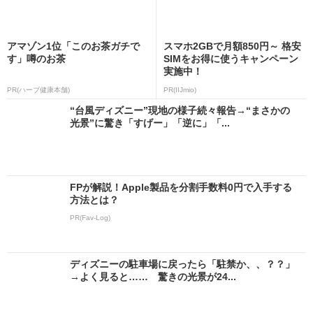
アマゾン1位「このお茶ガチで
スマホ2GBで月額850円～ 格安
す」噂のお茶
SIMをお得に使うキャンペーン
実施中！
PR(ハーブ健康本舗)
PR(IIJmio)
“台風ディズニー”現地の様子続々報告→“まさかの
光景”に驚き「すげー」「逆に」「...
FPが解説！Apple製品を分割手数料0円で入手する
方法とは？
PR(Fav-Log)
ディズニーの駐車場に戻ったら「駐禁か、、？？」
→よく見ると…… 驚きの光景が24...