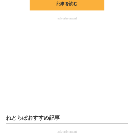
記事を読む
ITの今と未来を見通す
advertisement
スマホと通信の最新トレンド
進化するPCとデバイスの未来
好きが集まる 比べて選べる
ビジネスと働き方のヒント
AI活用のいまが分かる
企業ITのトレンドを詳説
経営リーダーのコミュニティ
マーケ×ITの今がよく分かる
ねとらぼおすすめ記事
ITエンジニア向け専門サイト
advertisement