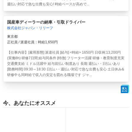
週払い対応で急な出費も安心! 時給ベースが高めで...
国産車ディーラーの納車・引取ドライバー
株式会社ジャパン・リリーフ
東京都
正社員 / 派遣社員：時給1,650円
【仕事内容】[雇用形態] 派遣社員 [給与] <時給> 1650円 日収例:13,200円
(実働8h) 研修7日間:給与同条件 [特徴] フリーター活躍 研修・教育制度充実
交通費支給 ミドル活躍中 給与前払い制度あり 長期 週払い・日払いあり
[勤務時間] 09:30～18:30 日払い・週払い対応で急な出費も安心 土日休み&
研修中も同時給で収入の安定を図れる職場です ジャ...
今、あなたにオススメ