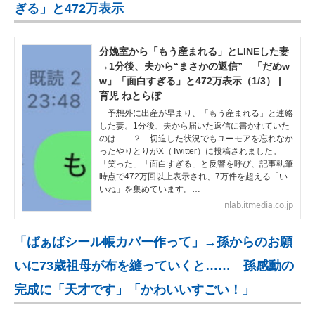
ぎる」と472万表示
分娩室から「もう産まれる」とLINEした妻
→1分後、夫から“まさかの返信” 「だめw
w」「面白すぎる」と472万表示（1/3） |
育児 ねとらぼ
予想外に出産が早まり、「もう産まれる」と連絡
した妻。1分後、夫から届いた返信に書かれていた
のは……？ 切迫した状況でもユーモアを忘れなか
ったやりとりがX（Twitter）に投稿されました。
「笑った」「面白すぎる」と反響を呼び、記事執筆
時点で472万回以上表示され、7万件を超える「い
いね」を集めています。…
nlab.itmedia.co.jp
「ばぁばシール帳カバー作って」→孫からのお願
いに73歳祖母が布を縫っていくと…… 孫感動の
完成に「天才です」「かわいいすごい！」