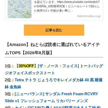
を超えています。https://www.youtube.com/watch?
v=Di8Rta_s0t0雑草対策｜ビニールシートで枯らし
た雑草の1ヶ月後が凄い事に…
nlab.itmedia.co.jp
記事を読む
【Amazon】ねとらぼ読者に選ばれているアイテ
ムTOP5【2026年8月版】
1位：
【
30%OFF
】[ザ・ノース・フェイス] トートバッグ
ジオフェイスボックストート
2位：
Tetra テトラ じょうろでキレイメダカ鉢 40
黒 睡蓮
鉢 金魚鉢
3位：
[ニューバランス] サンダル Fresh Foam RCVRY
Slide v1 フレッシュフォーム リカバリー メンズ
4位：
カインズ(CAINZ) 撒くだけで防草できる人工砂 約