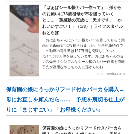
「ばぁばシール帳カバー作って」→孫から
のお願いに73歳祖母が布を縫っていく
と…… 孫感動の完成に「天才です」「か
わいいすごい！」（1/3） | ライフスタイル
ねとらぼ
おばあちゃんにシール帳カバーを作ってもらう動
画がInstagramに投稿されました。記事執筆時点で
この動画の再生数は137万回を突破し、“いい
ね！”は3350件を超えています。おばあちゃんのセ
ンス爆発！シンプルなシール帳のカバー作成を依頼
手先が器用なやこちゃんに孫からのお…
nlab.itmedia.co.jp
保育園の娘にうっかりフード付きパーカを購入→
母にお直しを頼んだら…… 予想を裏切る仕上が
りに「まじすごい」「お母様ください」
保育園の娘にうっかりフード付きパーカを