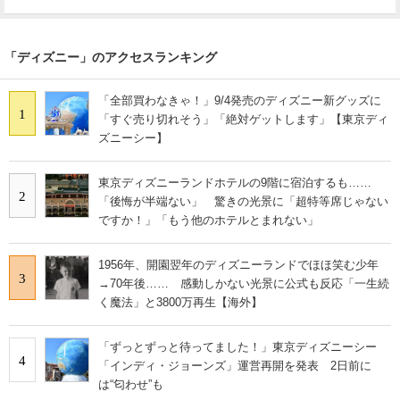
「ディズニー」のアクセスランキング
「全部買わなきゃ！」9/4発売のディズニー新グッズに
1
「すぐ売り切れそう」「絶対ゲットします」【東京ディ
ズニーシー】
東京ディズニーランドホテルの9階に宿泊するも……
2
「後悔が半端ない」 驚きの光景に「超特等席じゃない
ですか！」「もう他のホテルとまれない」
1956年、開園翌年のディズニーランドでほほ笑む少年
3
→70年後…… 感動しかない光景に公式も反応「一生続
く魔法」と3800万再生【海外】
「ずっとずっと待ってました！」東京ディズニーシー
4
「インディ・ジョーンズ」運営再開を発表 2日前に
は“匂わせ”も