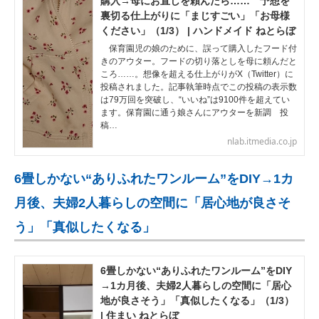
購入→母にお直しを頼んだら…… 予想を
裏切る仕上がりに「まじすごい」「お母様
ください」（1/3） | ハンドメイド ねとらぼ
保育園児の娘のために、誤って購入したフード付
きのアウター。フードの切り落としを母に頼んだと
ころ……。想像を超える仕上がりがX（Twitter）に
投稿されました。記事執筆時点でこの投稿の表示数
は79万回を突破し、“いいね”は9100件を超えてい
ます。保育園に通う娘さんにアウターを新調 投
稿…
nlab.itmedia.co.jp
6畳しかない“ありふれたワンルーム”をDIY→1カ
月後、夫婦2人暮らしの空間に「居心地が良さそ
う」「真似したくなる」
6畳しかない“ありふれたワンルーム”をDIY
→1カ月後、夫婦2人暮らしの空間に「居心
地が良さそう」「真似したくなる」（1/3）
| 住まい ねとらぼ