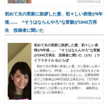
nlab.itmedia.co.jp
初めて夫の実家に挨拶した妻、初々しい表情が9年
後…… “そうはならんやろ”な変貌が1940万再
生 投稿者に聞いた
初めて夫の実家に挨拶した妻、初々しい表
情が9年後…… “そうはならんやろ”な変貌
が1940万再生 投稿者に聞いた（1/3） | ラ
イフスタイル ねとらぼ
初めて夫の実家に帰省した妻。少し緊張した初々
しい表情から、9年後……。まさかの変化をまとめ
た動画がInstagramに投稿されました。記事執筆時
点でこの動画は1940万回以上再生され、7万7000
件以上のいいねを集めています。投稿当時、ねとら
ぼで紹介した記事にも大きな反響が。 編集部は、
話題になった投稿者の…
nlab.itmedia.co.jp