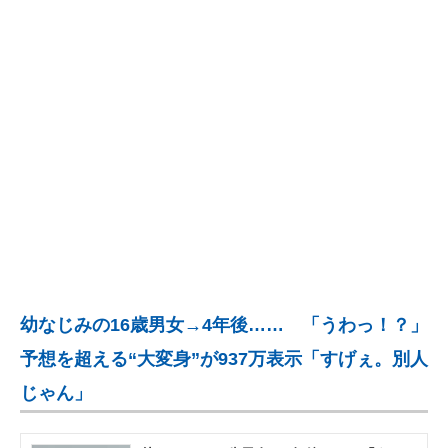
企業向けIT製品の総合サイト
IT製品の技術・比較・事例
製造業のIT導入・活用を支援
モノづくり技術者専門サイト
エレクトロニクス専門サイト
電子設計の基本と応用
エネルギーの専門メディア
幼なじみの16歳男女→4年後…… 「うわっ！？」
建設×テクノロジーの最前線
予想を超える“大変身”が937万表示「すげぇ。別人
ちょっと気になるネットの話題
じゃん」