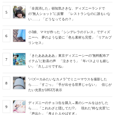
「全員消した」頓知気さきな、ディズニーランドで
5
の“無人ショット”に反響 「レストランなのに誰もいな
い……」「どうなってるの？」
小3娘、ママが作った「シンデレラのドレス」でディズ
6
ニーへ 夢のような姿に「色も素材も完璧」「リアルプ
リンセス」
「きたあああああ」東京ディズニーシーの“無料配布ア
7
イテム”に歓喜の声 「泣きそう」「年パスよりも嬉し
い」「久しぶりですね」
“バズーカみたいなカメラ”でミニーマウスを撮影した
8
ら……「すごっ」「手が出せる世界じゃない」 信じが
たい光景が1853万表示
ディズニーのチョコ缶を購入→裏のシールをはがした
9
ら……「これわざと隠してた!?」 現れた“粋な光景”に
「声出た」「考えた人やばすぎ」