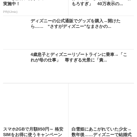
実施中！
もろすぎ」 40万表示の...
PR(IIJmio)
ディズニーの公式通販でグッズを購入→開けた
ら…… “さすがディズニー”なまさかの...
4歳息子とディズニーリゾートラインに乗車→「こ
れが母の仕事」 尊すぎる光景に「責...
スマホ2GBで月額850円～ 格安
白雪姫にあこがれていた少女→
SIMをお得に使うキャンペーン
数年後……ディズニーで結婚式