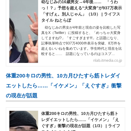
幼なじみの16歳男女→4年後…… 「うわ
っ！？」予想を超える“大変身”が937万表示
「すげぇ。別人じゃん」（1/3） | ライフス
タイル ねとらぼ
幼なじみの男女が4年前と現在の姿を比較した写
真をX（Twitter）に投稿すると、「めっちゃ大変身
してますね!?」「すごすぎます!!!」と話題になり、
記事執筆時点で937万4000件表示を突破、8万件を
超えるいいねを集めています。学生時代と現在を比
較すると…… 話題になっているのはコスプ…
nlab.itmedia.co.jp
体重200キロの男性、10カ月ひたすら筋トレダイ
エットしたら……「イケメン」「えぐすぎ」衝撃
の現在が話題
体重200キロの男性、10カ月ひたすら筋ト
レダイエットしたら……「イケメン」「え
ぐすぎ」衝撃の現在が話題（1/3） | ライフ