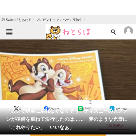
🎁 Switch 2もあたる！ プレゼントキャンペーン実施中！
ねとらぼメニュー
TOP
ニュース
エンタメ
クイズ
グルメ
地域
住まい
教育・育児
動物
リサーチ
ディズニー
2026/05/19 21:15（公開）
X
Share
LINE
hatena
会員記事
「ガチで現実に戻れなくなりそう」ディズニーの大ファ
ンが準備を重ねて決行したのは…… 夢のような光景に
メディア
目次を表示
「これやりたい」「いいなぁ」
注目記事を集めた総合ページ