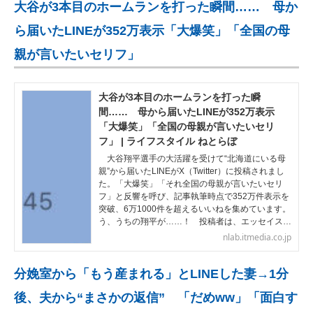
大谷が3本目のホームランを打った瞬間…… 母か
ら届いたLINEが352万表示「大爆笑」「全国の母
親が言いたいセリフ」
大谷が3本目のホームランを打った瞬
間…… 母から届いたLINEが352万表示
「大爆笑」「全国の母親が言いたいセリ
フ」 | ライフスタイル ねとらぼ
大谷翔平選手の大活躍を受けて“北海道にいる母
親”から届いたLINEがX（Twitter）に投稿されまし
た。「大爆笑」「それ全国の母親が言いたいセリ
フ」と反響を呼び、記事執筆時点で352万件表示を
突破、6万1000件を超えるいいねを集めています。
う、うちの翔平が……！ 投稿者は、エッセイス…
nlab.itmedia.co.jp
分娩室から「もう産まれる」とLINEした妻→1分
後、夫から“まさかの返信” 「だめww」「面白す