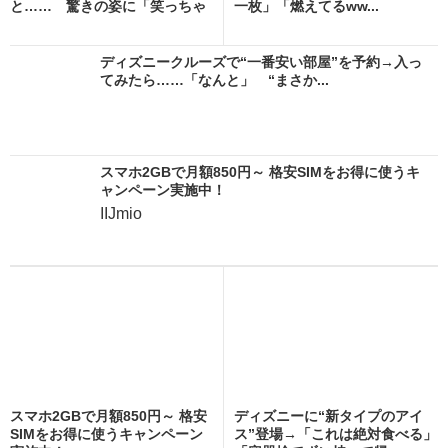
と…… 驚きの姿に「笑っちゃ
一枚」「燃えてるww...
っ...
ディズニークルーズで“一番安い部屋”を予約→入っ
てみたら……「なんと」 “まさか...
スマホ2GBで月額850円～ 格安SIMをお得に使うキ
ャンペーン実施中！
IIJmio
スマホ2GBで月額850円～ 格安
ディズニーに“新タイプのアイ
SIMをお得に使うキャンペーン
ス”登場→「これは絶対食べる」