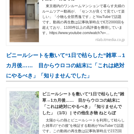
東京都内のワンルームマンションで暮らす夫婦の
ルームツアー動画が、「センスが良くて見ていて楽
しい」「小物も全部秀逸です」とYouTubeで話題
です。動画の再生数は記事執筆時点で6万2000回を
超えており、1100件以上の高評価を獲得していま
す。https://www.youtube.com/watch?v=…
nlab.itmedia.co.jp
ビニールシートを敷いて“1日で枯らした”雑草→1
カ月後…… 目からウロコの結末に「これは絶対
にやるべき」「知りませんでした」
ビニールシートを敷いて“1日で枯らした”雑
草→1カ月後…… 目からウロコの結末に
「これは絶対にやるべき」「知りませんで
した」（1/3） | その他生き物 ねとらぼ
太陽からの熱とビニールシートを利用して枯らし
た雑草の“その後”を検証する動画がYouTubeで話題
です。この動画の再生数は記事執筆時点で23万回