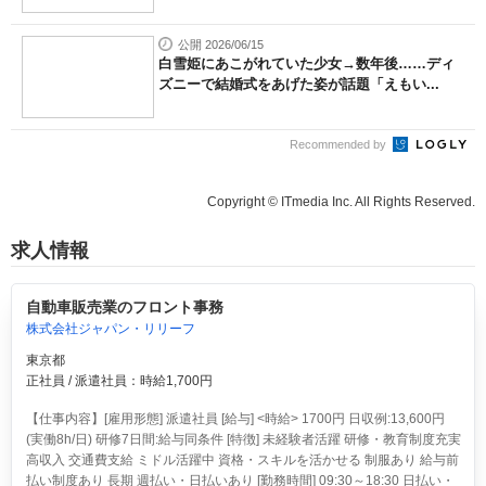
公開 2026/06/15
白雪姫にあこがれていた少女→数年後……ディ
ズニーで結婚式をあげた姿が話題「えもい...
Recommended by
Copyright © ITmedia Inc. All Rights Reserved.
求人情報
自動車販売業のフロント事務
株式会社ジャパン・リリーフ
東京都
正社員 / 派遣社員：時給1,700円
【仕事内容】[雇用形態] 派遣社員 [給与] <時給> 1700円 日収例:13,600円
(実働8h/日) 研修7日間:給与同条件 [特徴] 未経験者活躍 研修・教育制度充実
高収入 交通費支給 ミドル活躍中 資格・スキルを活かせる 制服あり 給与前
払い制度あり 長期 週払い・日払いあり [勤務時間] 09:30～18:30 日払い・