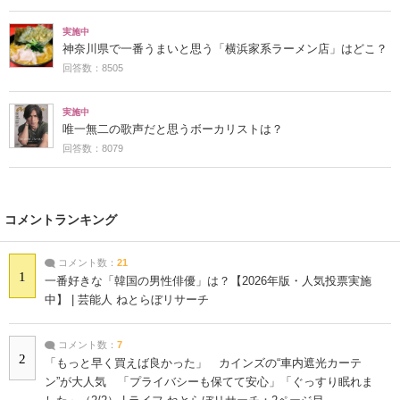
実施中
神奈川県で一番うまいと思う「横浜家系ラーメン店」はどこ？
回答数：8505
実施中
唯一無二の歌声だと思うボーカリストは？
回答数：8079
コメントランキング
コメント数：
21
1
一番好きな「韓国の男性俳優」は？【2026年版・人気投票実施
中】 | 芸能人 ねとらぼリサーチ
コメント数：
7
2
「もっと早く買えば良かった」 カインズの“車内遮光カーテ
ン”が大人気 「プライバシーも保てて安心」「ぐっすり眠れま