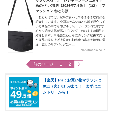
ッタリ入る！」 レジャーシーンにおすす
めのバッグ5選【2026年7月版】（1/2） | フ
ァッション ねとらぼ
ねとらぼでは、記事に合わせてさまざまな商品を
紹介しています。今回はそんなねとらぼで紹介して
いる商品の中でも“夏のレジャーシーズン”におすす
めかつ読者人気が高い「バッグ」のおすすめ5選を
紹介します。※過去にねとらぼのリンク経由で売れ
た商品の売り上げ上位から抽出食べ歩きや散策に最
適：旅行のサブバッグにも…
nlab.itmedia.co.jp
前のページ
1
2
3
【楽天】PR：お買い物マラソンは
8/11（火）01:59まで！ まずはエ
ントリーから！