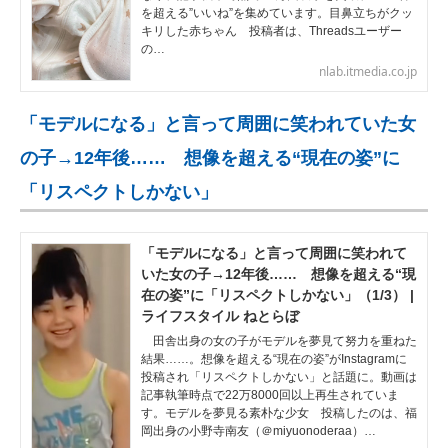
を超える”いいね”を集めています。目鼻立ちがクッ
キリした赤ちゃん 投稿者は、Threadsユーザー
の…
nlab.itmedia.co.jp
「モデルになる」と言って周囲に笑われていた女
の子→12年後…… 想像を超える“現在の姿”に
「リスペクトしかない」
「モデルになる」と言って周囲に笑われて
いた女の子→12年後…… 想像を超える“現
在の姿”に「リスペクトしかない」（1/3） |
ライフスタイル ねとらぼ
田舎出身の女の子がモデルを夢見て努力を重ねた
結果……。想像を超える“現在の姿”がInstagramに
投稿され「リスペクトしかない」と話題に。動画は
記事執筆時点で22万8000回以上再生されていま
す。モデルを夢見る素朴な少女 投稿したのは、福
岡出身の小野寺南友（＠miyuonoderaa）…