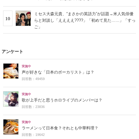
ミセス大森元貴、“まさかの英語力”が話題→米人気俳優
10
らと対談し「ええええ????」「初めて見た……」「すっ
ご」
アンケート
実施中
声が好きな「日本のボーカリスト」は？
回答数：49459
実施中
歌が上手だと思うホロライブのメンバーは？
回答数：23836
実施中
ラーメンって日本食？それとも中華料理？
回答数：19642