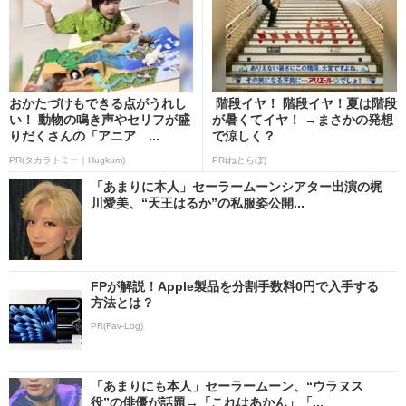
おかたづけもできる点がうれし
階段イヤ！ 階段イヤ！夏は階段
い！ 動物の鳴き声やセリフが盛
が暑くてイヤ！ →まさかの発想
りだくさんの「アニア ...
で涼しく？
PR(タカラトミー｜Hugkum)
PR(ねとらぼ)
「あまりに本人」セーラームーンシアター出演の梶
川愛美、“天王はるか”の私服姿公開...
FPが解説！Apple製品を分割手数料0円で入手する
方法とは？
PR(Fav-Log)
「あまりにも本人」セーラームーン、“ウラヌス
役”の俳優が話題→「これはあかん」「...