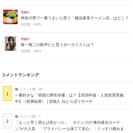
実施中
神奈川県で一番うまいと思う「横浜家系ラーメン店」はどこ？
回答数：8495
実施中
唯一無二の歌声だと思うボーカリストは？
回答数：8054
コメントランキング
コメント数：
20
1
一番好きな「韓国の男性俳優」は？【2026年版・人気投票実施
中】（投票結果） | 芸能人 ねとらぼリサーチ
コメント数：
7
2
「もっと早く買えば良かった」 カインズの“車内遮光カーテ
ン”が大人気 「プライバシーも保てて安心」「ぐっすり眠れま