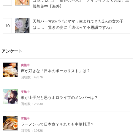
は似てる…」「猫界の本人」「アイラインまで完璧」里
親募集中【海外】
天然パーマのパパとママ→生まれてきた2人の女の子
10
は…… 驚きの姿に「遺伝って不思議ですね」
アンケート
実施中
声が好きな「日本のボーカリスト」は？
回答数：49376
実施中
歌が上手だと思うホロライブのメンバーは？
回答数：23830
実施中
ラーメンって日本食？それとも中華料理？
回答数：19626