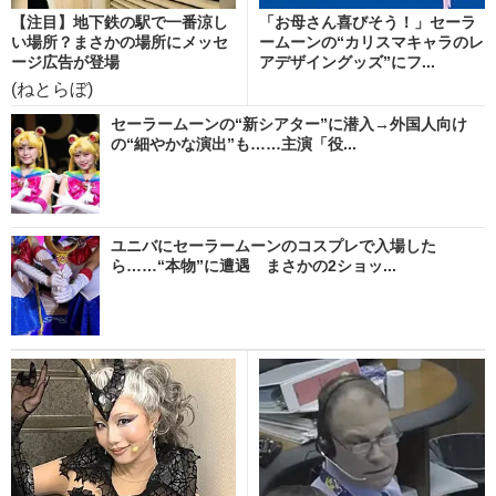
【注目】地下鉄の駅で一番涼し
「お母さん喜びそう！」セーラ
い場所？まさかの場所にメッセ
ームーンの“カリスマキャラのレ
ージ広告が登場
アデザイングッズ”にフ...
(ねとらぼ)
セーラームーンの“新シアター”に潜入→外国人向け
の“細やかな演出”も……主演「役...
ユニバにセーラームーンのコスプレで入場した
ら……“本物”に遭遇 まさかの2ショッ...