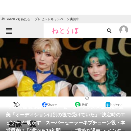
🎁 Switch 2もあたる！ プレゼントキャンペーン実施中！
ねとらぼメニュー
TOP
ニュース
エンタメ
クイズ
グルメ
地域
住まい
教育・育児
動物
リサーチ
マンガ
2026/06/03 17:35（公開）
X
Share
LINE
hatena
会員記事
“SNSで話題沸騰”スーパーセーラーウラヌス役・梶川愛
美「オーディションは別の役で受けていた」“決定時のエ
メディア
画像一覧
ピソード”明かす スーパーセーラーネプチューン役・本
堂環稀は「4歳から16年間……」“意外な過去”＜インタ
注目記事を集めた総合ページ