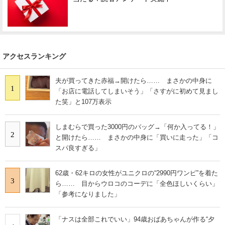
アクセスランキング
夫が買ってきた赤福→開けたら…… まさかの中身に
1
「お店に電話してしまいそう」「さすがに初めて見まし
た笑」と107万表示
しまむらで買った3000円のバッグ→「何か入ってる！」
2
と開けたら…… まさかの中身に「買いに走った」「コ
スパ良すぎる」
62歳・62キロの女性がユニクロの“2990円ワンピ”を着た
3
ら…… 目からウロコのコーデに「全色ほしいくらい」
「参考になりました」
「ナスは全部これでいい」94歳おばあちゃんが作る“夕