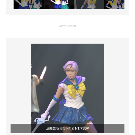
advertisement
編集部撮影© NT © NT/PSSP