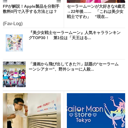
FPが解説！Apple製品を分割手
セーラームーンが大好きな4歳児
数料0円で入手する方法とは？
→22年後…… 「これは美少女
戦士ですわ」 “現在...
(Fav-Log)
『美少女戦士セーラームーン』人気キャラランキン
グTOP30！ 第1位は「天王はる...
「漫画から飛び出してきた?!」話題の“セーラーム
ーンシアター”、野外ショーに人殺...