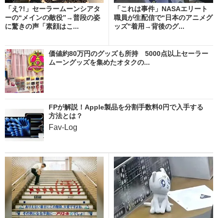
「え?!」セーラームーンシアタ
「これは事件」NASAエリート
ーの“メインの敵役”→普段の姿
職員が生配信で“日本のアニメグ
に驚きの声「素顔はこ...
ッズ”着用→背後のグ...
価値約80万円のグッズも所持 5000点以上セーラー
ムーングッズを集めたオタクの...
FPが解説！Apple製品を分割手数料0円で入手する
方法とは？
Fav-Log