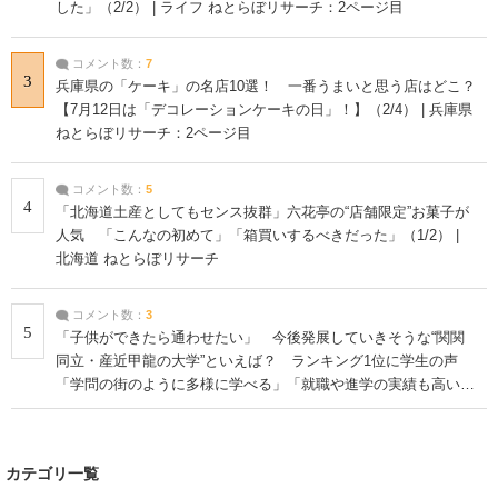
した」（2/2） | ライフ ねとらぼリサーチ：2ページ目
コメント数：
7
3
兵庫県の「ケーキ」の名店10選！ 一番うまいと思う店はどこ？
【7月12日は「デコレーションケーキの日」！】（2/4） | 兵庫県
ねとらぼリサーチ：2ページ目
コメント数：
5
4
「北海道土産としてもセンス抜群」六花亭の“店舗限定”お菓子が
人気 「こんなの初めて」「箱買いするべきだった」（1/2） |
北海道 ねとらぼリサーチ
コメント数：
3
5
「子供ができたら通わせたい」 今後発展していきそうな“関関
同立・産近甲龍の大学”といえば？ ランキング1位に学生の声
「学問の街のように多様に学べる」「就職や進学の実績も高い」
| 大学 ねとらぼリサーチ
カテゴリ一覧