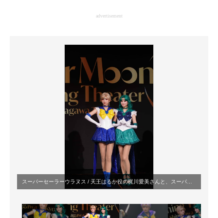
企業向けIT製品の総合サイト
advertisement
IT製品の技術・比較・事例
製造業のIT導入・活用を支援
モノづくり技術者専門サイト
エレクトロニクス専門サイト
電子設計の基本と応用
エネルギーの専門メディア
建設×テクノロジーの最前線
ちょっと気になるネットの話題
スーパーセーラーウラヌス / 天王はるか役の梶川愛美さんと、スーパーセーラーネプチューン / 海王みちる役の本堂環稀さん（編集部撮影）© NT © NT/PSSP