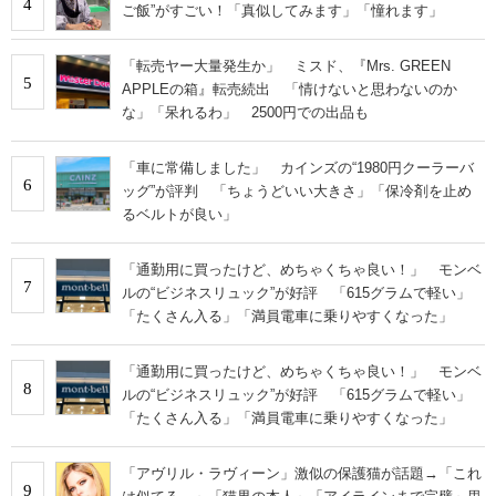
4
ご飯”がすごい！「真似してみます」「憧れます」
「転売ヤー大量発生か」 ミスド、『Mrs. GREEN
5
APPLEの箱』転売続出 「情けないと思わないのか
な」「呆れるわ」 2500円での出品も
「車に常備しました」 カインズの“1980円クーラーバ
6
ッグ”が評判 「ちょうどいい大きさ」「保冷剤を止め
るベルトが良い」
「通勤用に買ったけど、めちゃくちゃ良い！」 モンベ
7
ルの“ビジネスリュック”が好評 「615グラムで軽い」
「たくさん入る」「満員電車に乗りやすくなった」
「通勤用に買ったけど、めちゃくちゃ良い！」 モンベ
8
ルの“ビジネスリュック”が好評 「615グラムで軽い」
「たくさん入る」「満員電車に乗りやすくなった」
「アヴリル・ラヴィーン」激似の保護猫が話題→「これ
9