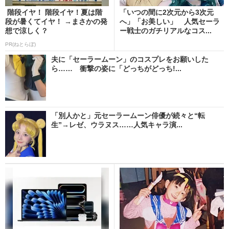
階段イヤ！ 階段イヤ！夏は階
「いつの間に2次元から3次元
段が暑くてイヤ！ →まさかの発
へ」「お美しい」 人気セーラ
想で涼しく？
ー戦士のガチリアルなコス...
PR(ねとらぼ)
夫に「セーラームーン」のコスプレをお願いした
ら…… 衝撃の姿に「どっちがどっち!...
「別人かと」元セーラームーン俳優が続々と“転
生”→レゼ、ウラヌス……人気キャラ演...