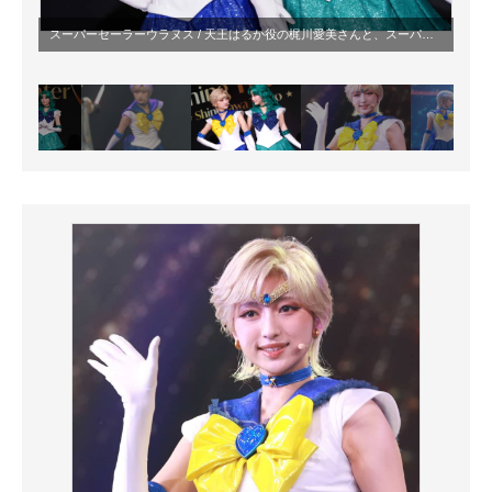
スーパーセーラーウラヌス / 天王はるか役の梶川愛美さんと、スーパーセーラーネプチューン / 海王みちる役の本堂環稀さん（編集部撮影）© NT © NT/PSSP