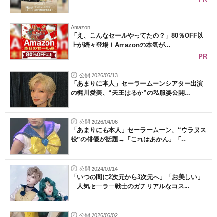
PR
Amazon
「え、こんなセールやってたの？」80％OFF以
上が続々登場！Amazonの本気が...
PR
公開 2026/05/13
「あまりに本人」セーラームーンシアター出演
の梶川愛美、“天王はるか”の私服姿公開...
公開 2026/04/06
「あまりにも本人」セーラームーン、“ウラヌス
役”の俳優が話題→「これはあかん」「...
公開 2024/09/14
「いつの間に2次元から3次元へ」「お美しい」
人気セーラー戦士のガチリアルなコス...
公開 2026/06/02