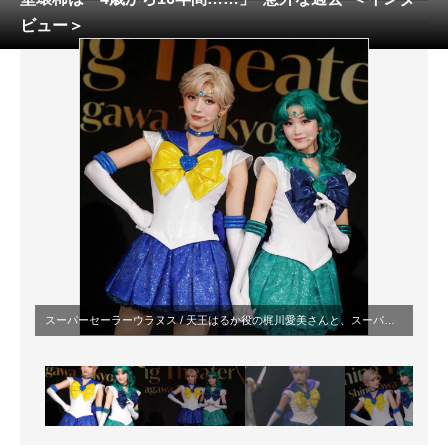
ビュー＞
ITの今と未来を見通す
スマホと通信の最新トレンド
進化するPCとデバイスの未来
好きが集まる 比べて選べる
ビジネスと働き方のヒント
AI活用のいまが分かる
企業ITのトレンドを詳説
スーパーセーラーウラヌス / 天王はるか役の梶川愛美さんと、スーパーセーラーネプチューン / 海王みちる役の本堂環稀さん（編集部撮影）© NT © NT/PSSP
経営リーダーのコミュニティ
マーケ×ITの今がよく分かる
ITエンジニア向け専門サイト