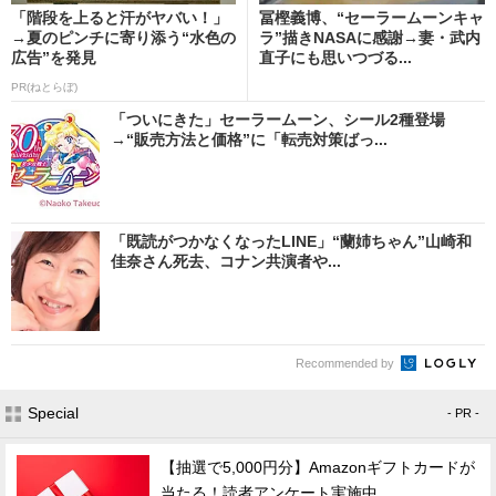
「階段を上ると汗がヤバい！」
冨樫義博、“セーラームーンキャ
→夏のピンチに寄り添う“水色の
ラ”描きNASAに感謝→妻・武内
広告”を発見
直子にも思いつづる...
PR(ねとらぼ)
「ついにきた」セーラームーン、シール2種登場
→“販売方法と価格”に「転売対策ばっ...
「既読がつかなくなったLINE」“蘭姉ちゃん”山崎和
佳奈さん死去、コナン共演者や...
Recommended by
Special
- PR -
【抽選で5,000円分】Amazonギフトカードが
当たる！読者アンケート実施中