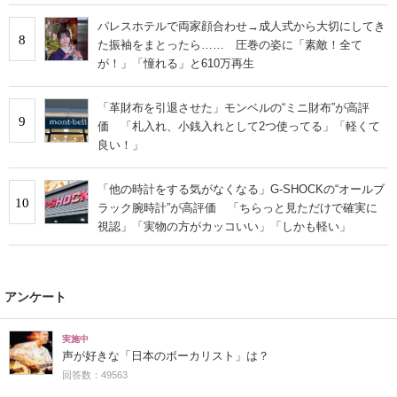
パレスホテルで両家顔合わせ→成人式から大切にしてき
8
た振袖をまとったら…… 圧巻の姿に「素敵！全て
が！」「憧れる」と610万再生
「革財布を引退させた」モンベルの“ミニ財布”が高評
9
価 「札入れ、小銭入れとして2つ使ってる」「軽くて
良い！」
「他の時計をする気がなくなる」G-SHOCKの“オールブ
10
ラック腕時計”が高評価 「ちらっと見ただけで確実に
視認」「実物の方がカッコいい」「しかも軽い」
アンケート
実施中
声が好きな「日本のボーカリスト」は？
回答数：49563