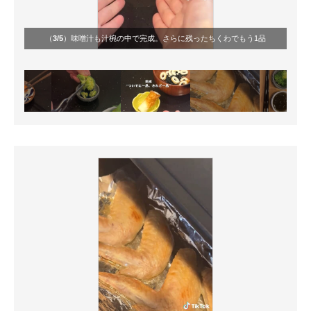
（
3/5
）味噌汁も汁椀の中で完成。さらに残ったちくわでもう1品