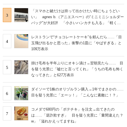
「スマホと鍵だけは持って出かけたい時にちょうどい
3
い」 agnes b.（アニエスべー）の“ミニミニショルダー
バッグ”が大好評 「小さいハンカチも入る」「軽くて
旅行でも活躍します
レストランで“チョコレートケーキ”を頼んだら……「目
4
玉飛び出るかと思った」衝撃の1皿に「やばすぎる」と
109万表示
掛け毛布を半年ぶりにオキシ漬け→翌朝見たら…… 目
5
を疑う光景に「嘘だと言ってくれ」「うちの毛布も怖く
なってきた」と627万表示
ダイソーで1株のオリヅルラン購入→1年でまさかの……
6
目を疑う光景に「エーッ！」「こんなに素敵に！？」
コメダで680円の「ポテチキ」を注文→出てきたの
7
は……「逆詐欺すぎ」 目を疑う光景に「量間違えた？
w」「溢れかえってますね」