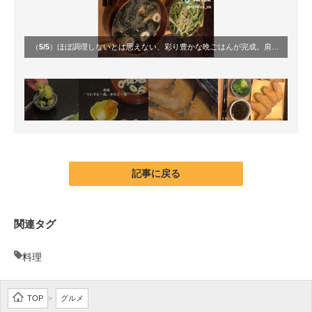
（
5/5
）ほぼ調理しないとは思えない、彩り豊かな晩ごはんが完成。肩の力を抜きながらも、きちんとおいしそうな食卓が広がる
記事に戻る
関連タグ
料理
TOP
グルメ
>