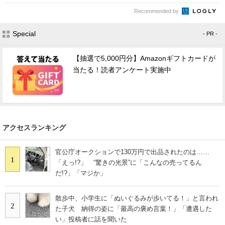
Recommended by
Special
- PR -
【抽選で5,000円分】Amazonギフトカードが
当たる！読者アンケート実施中
アクセスランキング
官公庁オークションで130万円で出品されたのは……
1
「えっ!?」 “驚きの光景”に「こんなの売ってるん
だ!?」「マジか」
散歩中、小学生に「ぬいぐるみが歩いてる！」と言われ
2
た子犬 納得の姿に「最高の褒め言葉！」「遭遇した
い」投稿者に話を聞いた