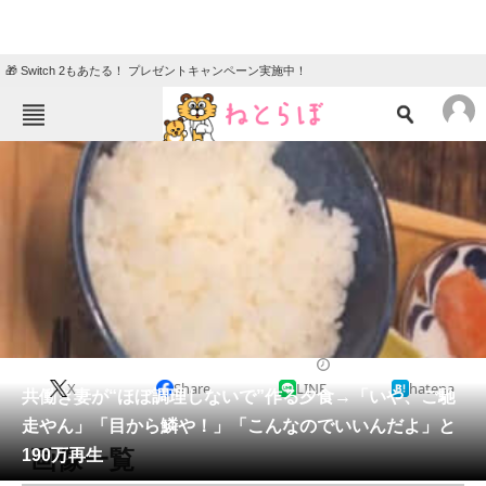
🎁 Switch 2もあたる！ プレゼントキャンペーン実施中！
ねとらぼメニュー
TOP
ニュース
エンタメ
クイズ
グルメ
地域
住まい
教育・育児
動物
リサーチ
グルメ
2026/04/23 20:30（公開）
X
Share
LINE
hatena
会員記事
共働き妻が“ほぼ調理しないで”作る夕食→「いや、ご馳
走やん」「目から鱗や！」「こんなのでいいんだよ」と
メディア
画像一覧
190万再生
注目記事を集めた総合ページ