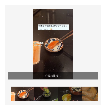
ITの今と未来を見通す
スマホと通信の最新トレンド
進化するPCとデバイスの未来
好きが集まる 比べて選べる
ビジネスと働き方のヒント
AI活用のいまが分かる
企業ITのトレンドを詳説
必殺の皿移し
経営リーダーのコミュニティ
マーケ×ITの今がよく分かる
ITエンジニア向け専門サイト