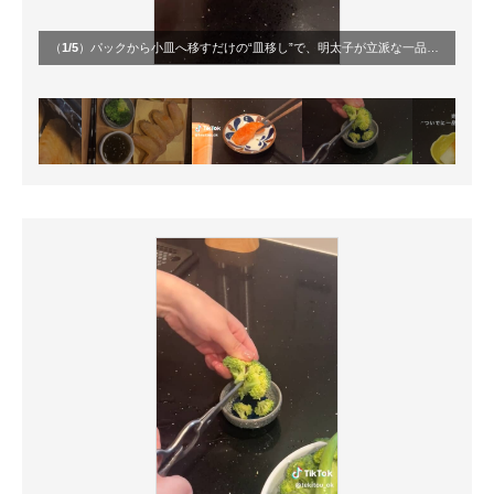
（
1/5
）パックから小皿へ移すだけの“皿移し”で、明太子が立派な一品に変身。手軽なのに食卓がぐっと整って見える工夫