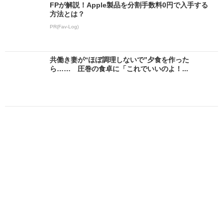
FPが解説！Apple製品を分割手数料0円で入手する
方法とは？
PR(Fav-Log)
共働き妻が“ほぼ調理しないで”夕食を作った
ら…… 圧巻の食卓に「これでいいのよ！...