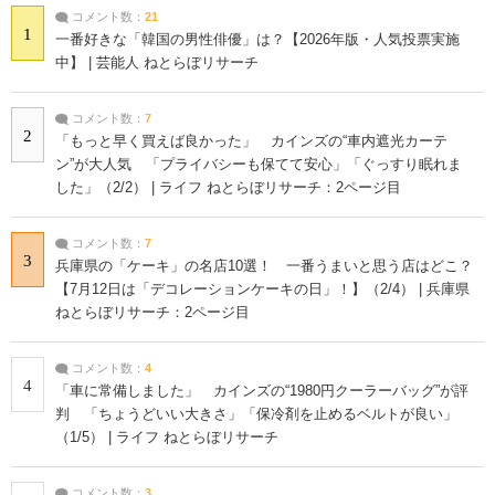
コメント数：
21
1
一番好きな「韓国の男性俳優」は？【2026年版・人気投票実施
中】 | 芸能人 ねとらぼリサーチ
コメント数：
7
2
「もっと早く買えば良かった」 カインズの“車内遮光カーテ
ン”が大人気 「プライバシーも保てて安心」「ぐっすり眠れま
した」（2/2） | ライフ ねとらぼリサーチ：2ページ目
コメント数：
7
3
兵庫県の「ケーキ」の名店10選！ 一番うまいと思う店はどこ？
【7月12日は「デコレーションケーキの日」！】（2/4） | 兵庫県
ねとらぼリサーチ：2ページ目
コメント数：
4
4
「車に常備しました」 カインズの“1980円クーラーバッグ”が評
判 「ちょうどいい大きさ」「保冷剤を止めるベルトが良い」
（1/5） | ライフ ねとらぼリサーチ
コメント数：
3