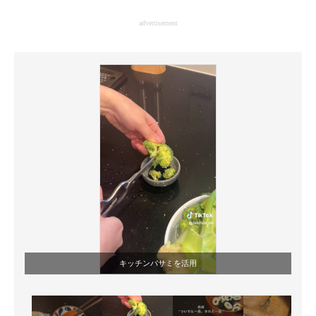
企業向けIT製品の総合サイト
advertisement
IT製品の技術・比較・事例
製造業のIT導入・活用を支援
モノづくり技術者専門サイト
エレクトロニクス専門サイト
電子設計の基本と応用
エネルギーの専門メディア
建設×テクノロジーの最前線
ちょっと気になるネットの話題
キッチンバサミを活用