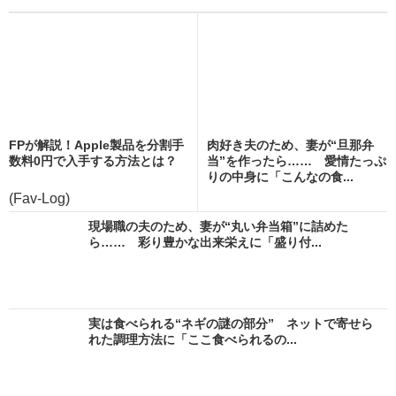
FPが解説！Apple製品を分割手
肉好き夫のため、妻が“旦那弁
数料0円で入手する方法とは？
当”を作ったら…… 愛情たっぷ
りの中身に「こんなの食...
(Fav-Log)
現場職の夫のため、妻が“丸い弁当箱”に詰めた
ら…… 彩り豊かな出来栄えに「盛り付...
実は食べられる“ネギの謎の部分” ネットで寄せら
れた調理方法に「ここ食べられるの...