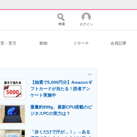
検索
ログイン
教育・育児
動物
リサーチ
会員記事
バイスの未来
好きが集まる 比べて選べる
- PR -
【抽選で5,000円分】Amazonギ
コミュニティ
マーケ×ITの今がよく分かる
フトカードが当たる！読者アン
ケート実施中
重量約999g、最新CPU搭載のビ
・活用を支援
ジネスPCの実力は？
「歩くだけで汗が…！」→ある