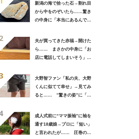
1
新潟の海で拾った石→割れ目
から中をのぞいたら……驚き
の中身に「本当にあるんです
ね！」「お宝だ」
2
夫が買ってきた赤福→開けた
ら…… まさかの中身に「お
店に電話してしまいそう」
「さすがに初めて見ました
3
笑」と107万表示
大野智ファン「私の夫、大野
くんに似てて幸せ」→見てみ
ると…… ‟驚きの姿”に「最
高すぎません？」「本物かと
4
思いました！」
成人式前に“ママ振袖”に袖を
通す18歳娘→プロに「短い」
と言われたが…… 圧巻の着