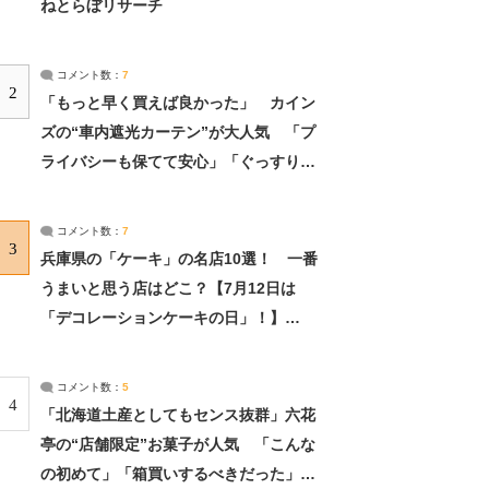
ねとらぼリサーチ
コメント数：
7
2
「もっと早く買えば良かった」 カイン
ズの“車内遮光カーテン”が大人気 「プ
ライバシーも保てて安心」「ぐっすり眠
れました」（2/2） | ライフ ねとらぼリ
サーチ：2ページ目
コメント数：
7
3
兵庫県の「ケーキ」の名店10選！ 一番
うまいと思う店はどこ？【7月12日は
「デコレーションケーキの日」！】
（2/4） | 兵庫県 ねとらぼリサーチ：2ペ
ージ目
コメント数：
5
4
「北海道土産としてもセンス抜群」六花
亭の“店舗限定”お菓子が人気 「こんな
の初めて」「箱買いするべきだった」