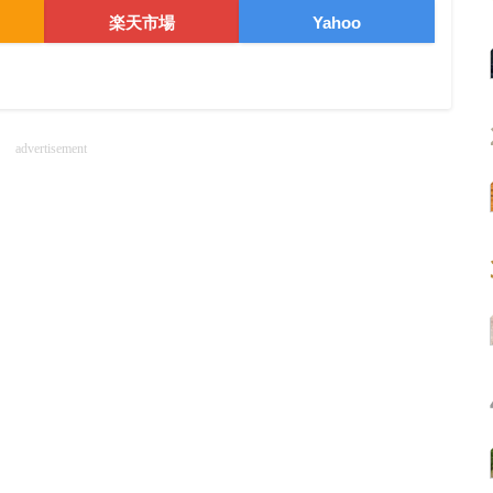
楽天市場
Yahoo
advertisement