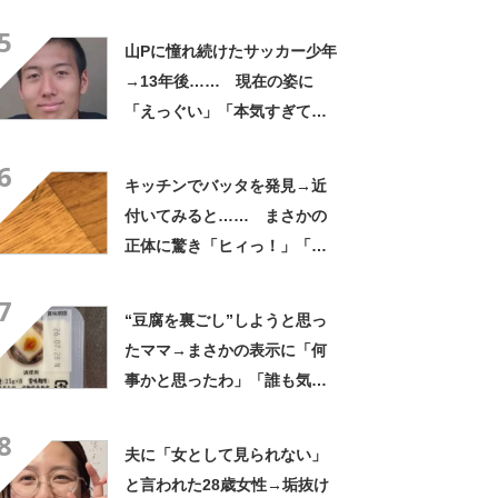
姿に「素敵ねぇうっとり」
5
「綺麗さが引き立ちます」
山Pに憧れ続けたサッカー少年
→13年後…… 現在の姿に
「えっぐい」「本気すぎて尊
敬する」と49万再生
6
キッチンでバッタを発見→近
付いてみると…… まさかの
正体に驚き「ヒィっ！」「心
臓に悪いよね、、、」
7
“豆腐を裏ごし”しようと思っ
たママ→まさかの表示に「何
事かと思ったわ」「誰も気付
かないだろうな」
8
夫に「女として見られない」
と言われた28歳女性→垢抜け