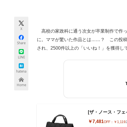
モノづくり技術者専門サイト
エレクトロ
X
高校の家政科に通う次女が卒業制作で作った
ちょっと気になるネットの話題
に。ママが驚いた作品とは……？ この投稿
Share
され、2500件以上の「いいね！」を獲得し
LINE
hatena
Home
[ザ・ノース・フェイス]
￥7,481
OFF：
￥1,119