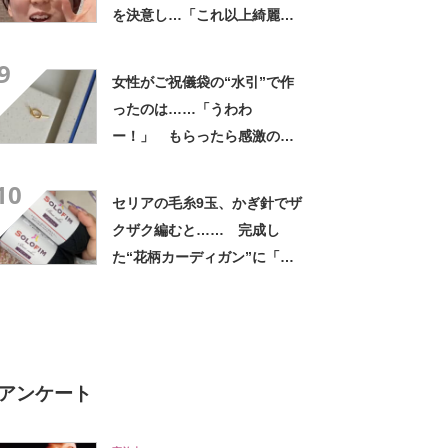
を決意し…「これ以上綺麗に
なったら周りがほっとかない
9
ぞ！旦那！」
女性がご祝儀袋の“水引”で作
ったのは……「うわわ
ー！」 もらったら感激のデ
ザインに「こんなかわいい水
10
引見たのは初めて」
セリアの毛糸9玉、かぎ針でザ
クザク編むと…… 完成し
た“花柄カーディガン”に「す
てきですね」「ちょうど欲し
かった」
アンケート