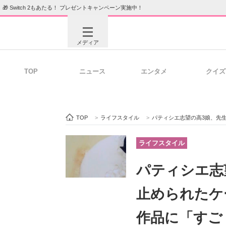
🎁 Switch 2もあたる！ プレゼントキャンペーン実施中！
メディア
TOP
ニュース
エンタメ
クイズ
注目記事を集めた総合ページ
ITの今
TOP
>
ライフスタイル
>
パティシエ志望の高3娘、先生に
ビジネスと働き方のヒント
AI活用
ライフスタイル
パティシエ志
ITエンジニア向け専門サイト
企業向けI
止められたケ
作品に「すご