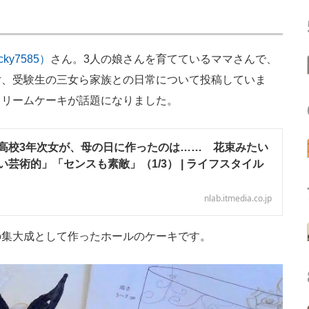
ky7585）
さん。3人の娘さんを育てているママさんで、
女、受験生の三女ら家族との日常について投稿していま
クリームケーキが話題になりました。
高校3年次女が、母の日に作ったのは…… 花束みたい
芸術的」「センスも素敵」（1/3） | ライフスタイル
nlab.itmedia.co.jp
集大成として作ったホールのケーキです。