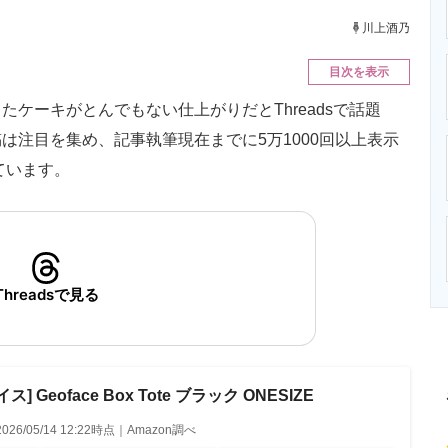
ニクス専門サイト
電子設計の基本と応用
エネルギーの専
川上酒乃
目次を表示
ケーキがとんでもない仕上がりだとThreadsで話題
は注目を集め、記事執筆現在までに5万1000回以上表示
ています。
Threadsで見る
 Geoface Box Tote ブラック ONESIZE
2026/05/14 12:22時点｜Amazon調べ