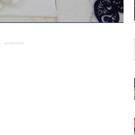
advertisement