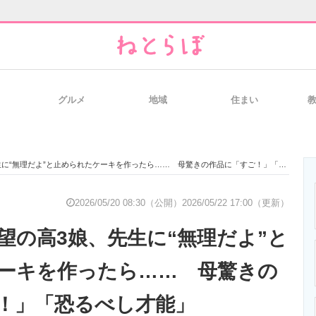
グルメ
地域
住まい
と未来を見通す
スマホと通信の最新トレンド
進化するPCとデ
“無理だよ”と止められたケーキを作ったら…… 母驚きの作品に「すご！」「恐るべし才能」
のいまが分かる
企業ITのトレンドを詳説
経営リーダーの
2026/05/20 08:30（公開）
2026/05/22 17:00（更新）
望の高3娘、先生に“無理だよ”と
T製品の総合サイト
IT製品の技術・比較・事例
製造業のIT導入
ーキを作ったら…… 母驚きの
！」「恐るべし才能」