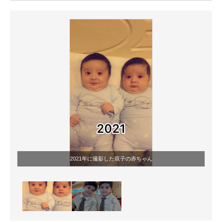
ITの今と未来を見通す
スマホと通信の最新トレンド
進化するPCとデバイスの未来
好きが集まる 比べて選べる
ビジネスと働き方のヒント
AI活用のいまが分かる
企業ITのトレンドを詳説
2021年に撮影した双子の赤ちゃん
経営リーダーのコミュニティ
マーケ×ITの今がよく分かる
ITエンジニア向け専門サイト