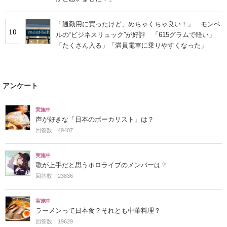
「通勤用に買ったけど、めちゃくちゃ良い！」 モンベ
10
ルの“ビジネスリュック”が好評 「615グラムで軽い」
「たくさん入る」「満員電車に乗りやすくなった」
アンケート
実施中
声が好きな「日本のボーカリスト」は？
回答数：49407
実施中
歌が上手だと思うホロライブのメンバーは？
回答数：23836
実施中
ラーメンって日本食？それとも中華料理？
回答数：19629