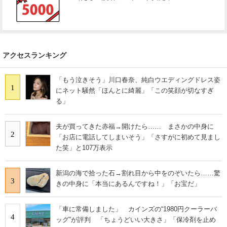
アクセスランキング
「もう泣きそう」川口春奈、純白ウエディングドレス姿
1
にネット騒然「ほんとに綺麗」「この笑顔が切なすぎ
る」
夫が買ってきた赤福→開けたら…… まさかの中身に
2
「お店に電話してしまいそう」「さすがに初めて見まし
た笑」と107万表示
新潟の海で拾った石→割れ目から中をのぞいたら……驚
3
きの中身に「本当にあるんですね！」「お宝だ」
「車に常備しました」 カインズの“1980円クーラーバ
4
ッグ”が評判 「ちょうどいい大きさ」「保冷剤を止め