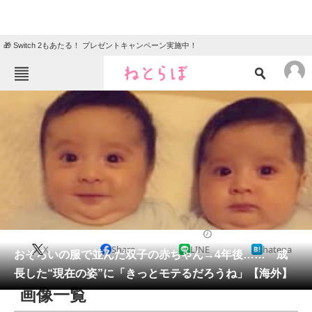
🎁 Switch 2もあたる！ プレゼントキャンペーン実施中！
ねとらぼメニュー
TOP
ニュース
エンタメ
クイズ
グルメ
地域
住まい
教育・育児
動物
リサーチ
育児
2026/05/10 08:30（公開）
X
Share
LINE
hatena
会員記事
おそろいの服で並んだ双子の赤ちゃん→4年後…… 成
長した“現在の姿”に「きっとモテるだろうね」【海外】
メディア
画像一覧
注目記事を集めた総合ページ