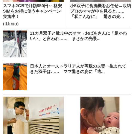
スマホ2GBで月額850円～ 格安
小5双子に食洗機をお任せ→収納
SIMをお得に使うキャンペーン
プロのママが中を見ると……
実施中！
「私こんなに」 驚きの光...
(IIJmio)
11カ月双子と散歩中のママ→おばあさんに「足かわ
いい」と言われ…… まさかの光景...
日本人とオーストラリア人が両親の夫妻→生まれて
きた双子は…… ママ驚きの姿に「遺...