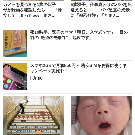
カメラを見つめる1歳の双子→
5歳双子、仕事終わりのパパを出
母が録画を確認したら……「爆
迎えると…… パパ硬直の光景
笑してしまったww」まさ...
に「熱烈歓迎」「たまん...
夜10時半、双子のママ「明日、入学式です」→目の
前の“絶望の光景”に「地獄です」...
スマホ2GBで月額850円～ 格安SIMをお得に使うキ
ャンペーン実施中！
IIJmio