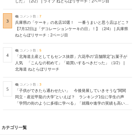
した」（2/2） | ライフ ねとらぼリサーチ：2ページ目
コメント数：
7
3
兵庫県の「ケーキ」の名店10選！ 一番うまいと思う店はどこ？
【7月12日は「デコレーションケーキの日」！】（2/4） | 兵庫県
ねとらぼリサーチ：2ページ目
コメント数：
5
4
「北海道土産としてもセンス抜群」六花亭の“店舗限定”お菓子が
人気 「こんなの初めて」「箱買いするべきだった」（1/2） |
北海道 ねとらぼリサーチ
コメント数：
3
5
「子供ができたら通わせたい」 今後発展していきそうな“関関
同立・産近甲龍の大学”といえば？ ランキング1位に学生の声
「学問の街のように多様に学べる」「就職や進学の実績も高い」
| 大学 ねとらぼリサーチ
カテゴリ一覧