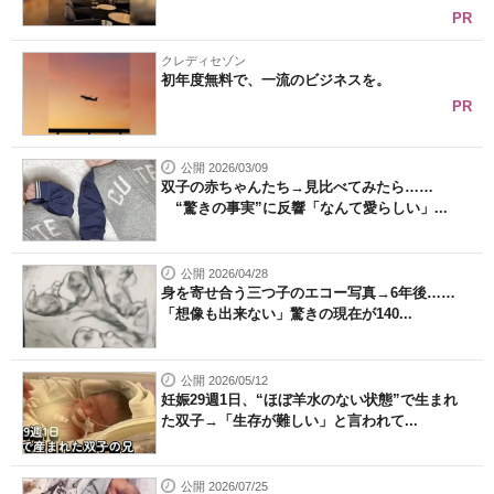
PR
クレディセゾン
初年度無料で、一流のビジネスを。
PR
公開 2026/03/09
双子の赤ちゃんたち→見比べてみたら……
“驚きの事実”に反響「なんて愛らしい」...
公開 2026/04/28
身を寄せ合う三つ子のエコー写真→6年後……
「想像も出来ない」驚きの現在が140...
公開 2026/05/12
妊娠29週1日、“ほぼ羊水のない状態”で生まれ
た双子→「生存が難しい」と言われて...
公開 2026/07/25