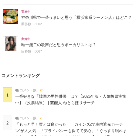
実施中
神奈川県で一番うまいと思う「横浜家系ラーメン店」はどこ？
回答数：8502
実施中
唯一無二の歌声だと思うボーカリストは？
回答数：8067
コメントランキング
コメント数：
20
1
一番好きな「韓国の男性俳優」は？【2026年版・人気投票実施
中】（投票結果） | 芸能人 ねとらぼリサーチ
コメント数：
7
2
「もっと早く買えば良かった」 カインズの“車内遮光カーテ
ン”が大人気 「プライバシーも保てて安心」「ぐっすり眠れま