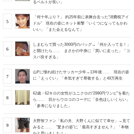
るベルトが良い」
「何十年ぶり？」 約25年前に表舞台去った“消費税アイ
5
ドル” 現在の姿にネット衝撃「いくつになってもかわ
いい」「また会えるなんて」
しまむらで買った3000円のバッグ→「何か入ってる！」
6
と開けたら…… まさかの中身に「買いに走った」「コ
スパ良すぎる」
山Pに憧れ続けたサッカー少年→13年後…… 現在の姿
7
に「えっぐい」「本気すぎて尊敬する」と49万再生
62歳・62キロの女性がユニクロの“2990円ワンピ”を着た
8
ら…… 目からウロコのコーデに「全色ほしいくらい」
「参考になりました」
大野智ファン「私の夫、大野くんに似てて幸せ」→見て
9
みると…… ‟驚きの姿”に「最高すぎません？」「本物
かと思いました！」