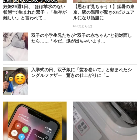
妊娠29週1日、“ほぼ羊水のない
【思わず見ちゃう！】猛暑の東
状態”で生まれた双子→「生存が
京、駅の階段が驚きのビジュア
難しい」と言われて...
ルになり話題に
PR(ねとらぼ)
双子の小学生兄たちが“双子の赤ちゃん”と初対面し
たら……「やだ、涙が出ちゃいます...
入学式の日、双子娘に「髪を巻いて」と頼まれたシ
ングルファザー→驚きの仕上がりに「...