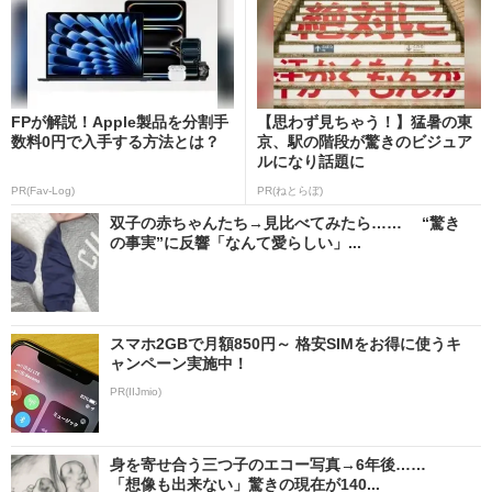
FPが解説！Apple製品を分割手
【思わず見ちゃう！】猛暑の東
数料0円で入手する方法とは？
京、駅の階段が驚きのビジュア
ルになり話題に
PR(Fav-Log)
PR(ねとらぼ)
双子の赤ちゃんたち→見比べてみたら…… “驚き
の事実”に反響「なんて愛らしい」...
スマホ2GBで月額850円～ 格安SIMをお得に使うキ
ャンペーン実施中！
PR(IIJmio)
身を寄せ合う三つ子のエコー写真→6年後……
「想像も出来ない」驚きの現在が140...