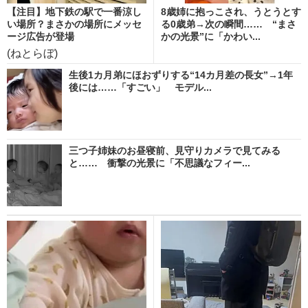
【注目】地下鉄の駅で一番涼し
8歳姉に抱っこされ、うとうとす
い場所？まさかの場所にメッセ
る0歳弟→次の瞬間…… “まさ
ージ広告が登場
かの光景”に「かわい...
(ねとらぼ)
生後1カ月弟にほおずりする“14カ月差の長女”→1年
後には……「すごい」 モデル...
三つ子姉妹のお昼寝前、見守りカメラで見てみる
と…… 衝撃の光景に「不思議なフィー...