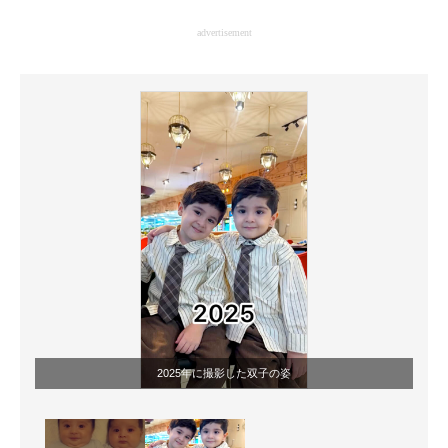
企業向けIT製品の総合サイト
advertisement
IT製品の技術・比較・事例
製造業のIT導入・活用を支援
モノづくり技術者専門サイト
エレクトロニクス専門サイト
電子設計の基本と応用
エネルギーの専門メディア
建設×テクノロジーの最前線
ちょっと気になるネットの話題
2025年に撮影した双子の姿