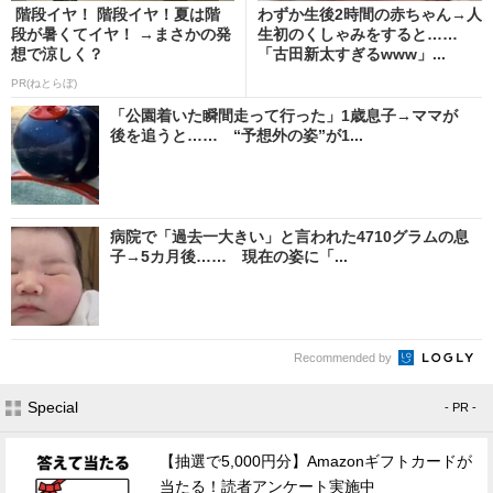
階段イヤ！ 階段イヤ！夏は階
わずか生後2時間の赤ちゃん→人
段が暑くてイヤ！ →まさかの発
生初のくしゃみをすると……
想で涼しく？
「古田新太すぎるwww」...
PR(ねとらぼ)
「公園着いた瞬間走って行った」1歳息子→ママが
後を追うと…… “予想外の姿”が1...
病院で「過去一大きい」と言われた4710グラムの息
子→5カ月後…… 現在の姿に「...
Recommended by
Special
- PR -
【抽選で5,000円分】Amazonギフトカードが
当たる！読者アンケート実施中