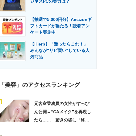
ジネスPCの実力は？
門メディア
建設×テクノロジーの最前線
【抽選で5,000円分】Amazonギ
フトカードが当たる！読者アン
ケート実施中
【iHerb】「迷ったらこれ！」
みんなが"リピ買い"している人
気商品
「美容」のアクセスランキング
1
元客室乗務員の女性がすっぴ
ん公開→“CAメイク”を再現し
たら…… 驚きの姿に「終始
ガン見」「とても素敵でござ