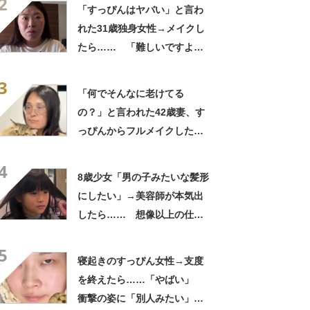
2
います」
「すっぴんはヤバい」と言わ
れた31歳独身女性→メイクし
たら…… 「難しいですよ
ね」「今までより好き」と
3
259万再生
「何でそんなに老けてる
の？」と言われた42歳妻、す
っぴんからフルメイクした
ら…… 変身した姿が「アン
4
ジーに似てる！」「赤リップ
8歳少女「男の子みたいな髪形
似合いそう」
にしたい」→美容師が本気出
したら…… 想像以上の仕上
がりに「もう王子様じゃん」
5
【海外】
寝起きのすっぴん女性→支度
を終えたら……「やばい」
衝撃の姿に「別人みたい」