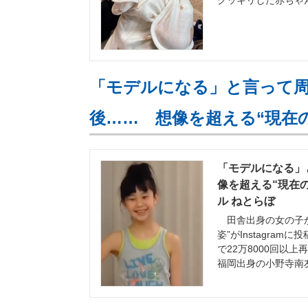
クッキリした赤ちゃん
「モデルになる」と言って周
後…… 想像を超える“現在
「モデルになる」
像を超える“現在の
ル ねとらぼ
田舎出身の女の子が
姿”がInstagr
で22万8000回以
福岡出身の小野寺南友（