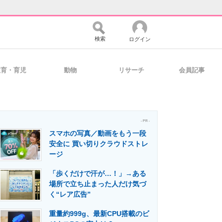
検索
ログイン
教育・育児
動物
リサーチ
会員記事
バイスの未来
好きが集まる 比べて選べる
- PR -
スマホの写真／動画をもう一段
コミュニティ
マーケ×ITの今がよく分かる
安全に 買い切りクラウドストレ
ージ
「歩くだけで汗が…！」→ある
・活用を支援
場所で立ち止まった人だけ気づ
く“レア広告”
重量約999g、最新CPU搭載のビ