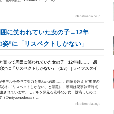
 投稿者は、Threadsユーザーの…
nlab.itmedia.co.jp
囲に笑われていた女の子→12年
の姿”に「リスペクトしかない」
と言って周囲に笑われていた女の子→12年後…… 想
姿”に「リスペクトしかない」（1/3） | ライフスタイ
モデルを夢見て努力を重ねた結果……。想像を超える“現在の
amに投稿され「リスペクトしかない」と話題に。動画は記事執筆時点
上再生されています。モデルを夢見る素朴な少女 投稿したのは、
＠miyuonoderaa）…
nlab.itmedia.co.jp