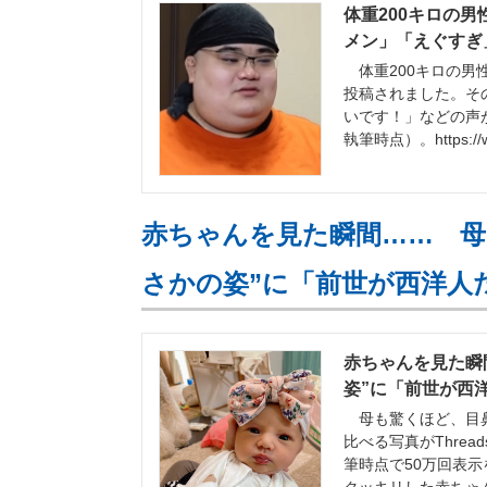
体重200キロの
メン」「えぐすぎ」
体重200キロの男性
投稿されました。そ
いです！」などの声
執筆時点）。https://ww
赤ちゃんを見た瞬間…… 母
さかの姿”に「前世が西洋人
赤ちゃんを見た瞬
姿”に「前世が西洋
母も驚くほど、目鼻
比べる写真がThre
筆時点で50万回表示