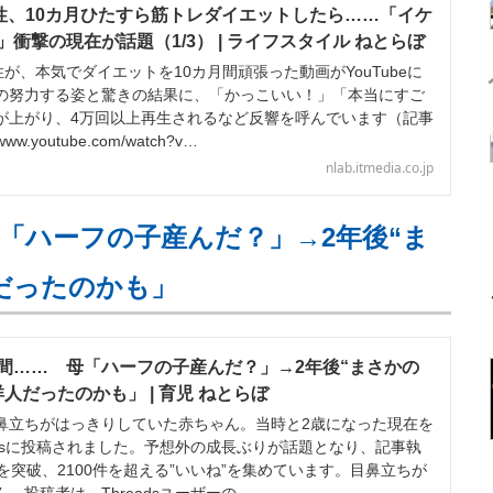
男性、10カ月ひたすら筋トレダイエットしたら……「イケ
衝撃の現在が話題（1/3） | ライフスタイル ねとらぼ
が、本気でダイエットを10カ月間頑張った動画がYouTubeに
の努力する姿と驚きの結果に、「かっこいい！」「本当にすご
が上がり、4万回以上再生されるなど反響を呼んでいます（記事
w.youtube.com/watch?v…
nlab.itmedia.co.jp
「ハーフの子産んだ？」→2年後“ま
だったのかも」
間…… 母「ハーフの子産んだ？」→2年後“まさかの
人だったのかも」 | 育児 ねとらぼ
立ちがはっきりしていた赤ちゃん。当時と2歳になった現在を
adsに投稿されました。予想外の成長ぶりが話題となり、記事執
を突破、2100件を超える”いいね”を集めています。目鼻立ちが