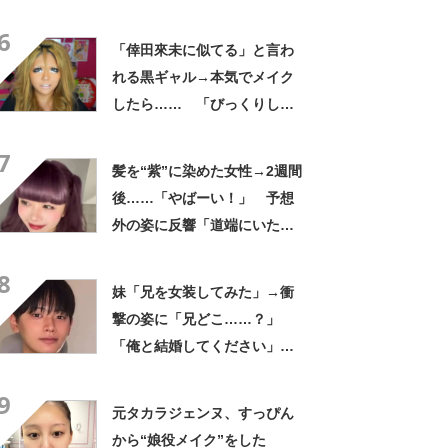
「天才です」
6
「倖田來未に似てる」と言わ
れる黒ギャル→本気でメイク
したら…… 「びっくりし
た」「平成です」「若槻千夏
7
に見えた」
髪を“紫”に染めた女性→2週間
後……「やばーい！」 予想
外の姿に反響「道端にいたら
声かけちゃいそう」
8
妹「兄を女装してみた」→衝
撃の姿に「兄どこ……？」
「俺と結婚してください」と
1210万再生【海外】
9
元タカラジェンヌ、すっぴん
から“娘役メイク”をした