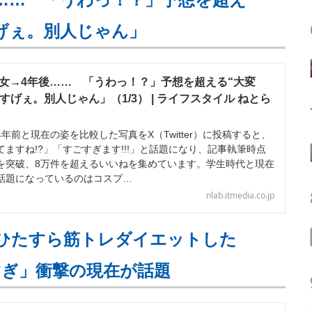
すげぇ。別人じゃん」
男女→4年後…… 「うわっ！？」予想を超える“大変
「すげぇ。別人じゃん」（1/3） | ライフスタイル ねとら
前と現在の姿を比較した写真をX（Twitter）に投稿すると、
ますね!?」「すごすぎます!!!」と話題になり、記事執筆時点
表示を突破、8万件を超えるいいねを集めています。学生時代と現在
話題になっているのはコスプ…
nlab.itmedia.co.jp
月ひたすら筋トレダイエットした
すぎ」衝撃の現在が話題