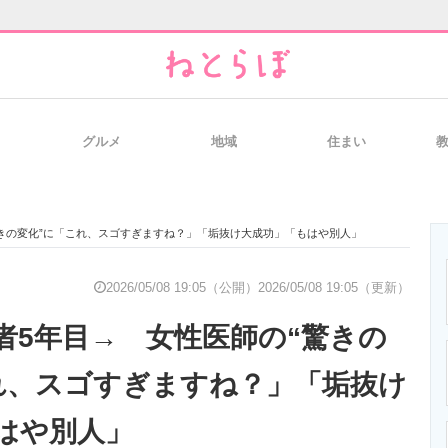
グルメ
地域
住まい
と未来を見通す
スマホと通信の最新トレンド
進化するPCとデ
驚きの変化”に「これ、スゴすぎますね？」「垢抜け大成功」「もはや別人」
のいまが分かる
企業ITのトレンドを詳説
経営リーダーの
2026/05/08 19:05（公開）
2026/05/08 19:05（更新）
者5年目→ 女性医師の“驚きの
T製品の総合サイト
IT製品の技術・比較・事例
製造業のIT導入
れ、スゴすぎますね？」「垢抜け
はや別人」