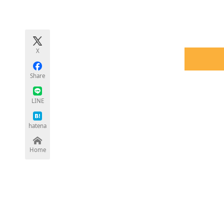
モノづくり技術者専門サイト
エレクトロ
X
ちょっと気になるネットの話題
Share
LINE
hatena
Home