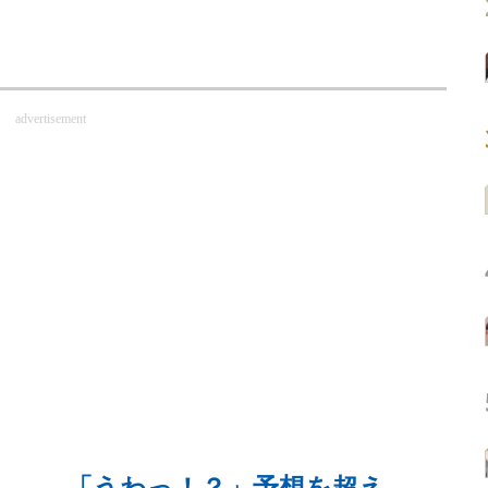
advertisement
後…… 「うわっ！？」予想を超え