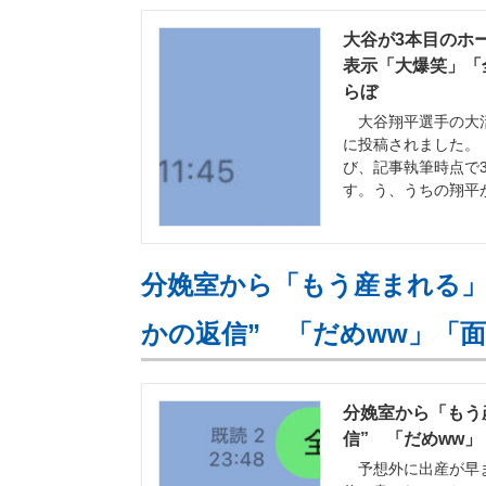
大谷が3本目のホー
表示「大爆笑」「全
らぼ
大谷翔平選手の大活躍を
に投稿されました。
び、記事執筆時点で3
す。う、うちの翔平
分娩室から「もう産まれる」と
かの返信” 「だめww」「面
分娩室から「もう
信” 「だめww」「
予想外に出産が早ま