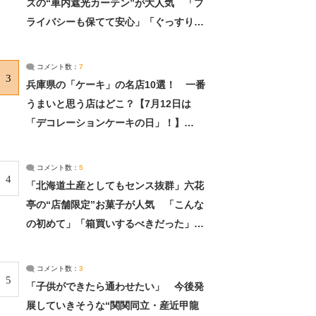
ズの“車内遮光カーテン”が大人気 「プ
ライバシーも保てて安心」「ぐっすり眠
れました」（2/2） | ライフ ねとらぼリ
サーチ：2ページ目
コメント数：
7
3
兵庫県の「ケーキ」の名店10選！ 一番
うまいと思う店はどこ？【7月12日は
「デコレーションケーキの日」！】
（2/4） | 兵庫県 ねとらぼリサーチ：2ペ
ージ目
コメント数：
5
4
「北海道土産としてもセンス抜群」六花
亭の“店舗限定”お菓子が人気 「こんな
の初めて」「箱買いするべきだった」
（1/2） | 北海道 ねとらぼリサーチ
コメント数：
3
5
「子供ができたら通わせたい」 今後発
展していきそうな“関関同立・産近甲龍