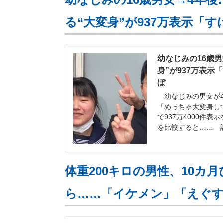
る“大変身”が937万表示「
幼なじみの16歳
身”が937万表示
ぼ
幼なじみの男女が4年
「めっちゃ大変身して
で937万4000件
を比較すると…… 
体重200キロの男性、10カ
ら……「イケメン」「えぐ