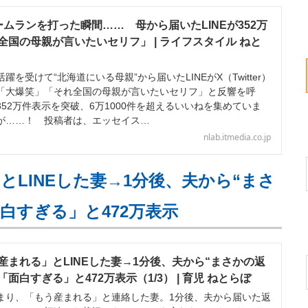
ムランを打った瞬間…… 母から届いたLINEが352万
国の母親が言いたいセリフ」 | ライフスタイル ねと
受けて“北海道にいる母親”から届いたLINEがX（Twitter）
「大爆笑」「それ全国の母親が言いたいセリフ」と反響を呼
52万件表示を突破、6万1000件を超えるいいねを集めていま
が……！ 投稿者は、エッセイス…
nlab.itmedia.co.jp
LINEした妻→1分後、夫から“まさ
白すぎる」と472万表示
産まれる」とLINEした妻→1分後、夫から“まさかの返
面白すぎる」と472万表示（1/3） | 育児 ねとらぼ
り、「もう産まれる」と連絡した妻。1分後、夫から届いた返