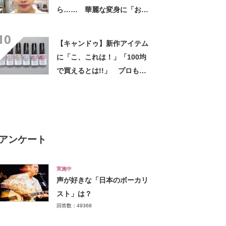
ら…… 華麗な変身に「おぉ
～すごい」「泣きそうです」
10
【キャンドゥ】新作アイテム
に「こ、これは！」「100均
で買えるとは!!」 プロも驚
きの仕上がりに反響
アンケート
実施中
声が好きな「日本のボーカリ
スト」は？
回答数：49368