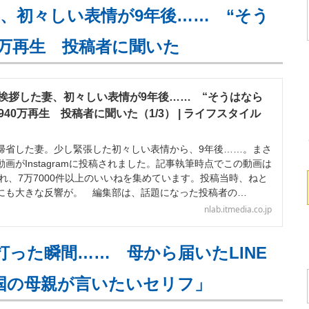
、初々しい表情が9年後…… “そう
0万再生 投稿者に聞いた
挨拶した妻、初々しい表情が9年後…… “そうはなら
940万再生 投稿者に聞いた（1/3） | ライフスタイル
省した妻。少し緊張した初々しい表情から、9年後……。まさ
画がInstagramに投稿されました。記事執筆時点でこの動画は
され、7万7000件以上のいいねを集めています。投稿当時、ねと
にも大きな反響が。 編集部は、話題になった投稿者の…
nlab.itmedia.co.jp
打った瞬間…… 母から届いたLINE
全国の母親が言いたいセリフ」