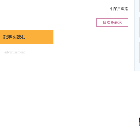
ニクス専門サイト
電子設計の基本と応用
エネルギーの専
深戸進路
目次を表示
記事を読む
advertisement