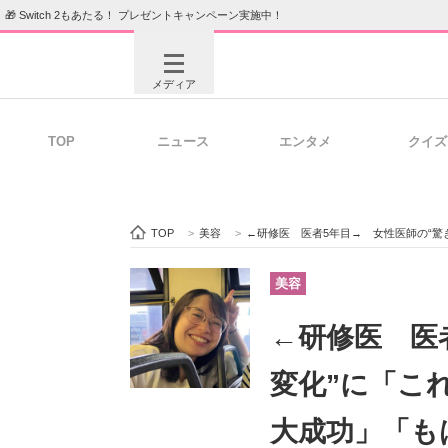
🎁 Switch 2もあたる！ プレゼントキャンペーン実施中！
メディア
TOP
ニュース
エンタメ
クイズ
注目記事を集めた総合ページ
ITの今
TOP
>
美容
>
←研修医 医者5年目→ 女性医師の“
ビジネスと働き方のヒント
AI活用
美容
←研修医 医
ITエンジニア向け専門サイト
企業向けI
変化”に「こ
大成功」「も