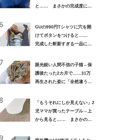
と…… まさかの完成度に
「フィギュアかと思ったら人
6
間」「質感良すぎ」
GUの990円Tシャツに穴を開
けてボタンをつけると……
完成した斬新すぎる一品に称
賛「これすごい」
7
眼光鋭い人間不信の子猫→保
護後たった2カ月で……31万
再生された姿に「全然違う」
「本当に愛の力ですね」
8
「もうそれにしか見えない」2
児ママが買ったテーブル→上
から見ると…… まさかの光
景に「ドアップかと思いまし
9
た」「なんて斬新な」