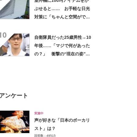
室外機に100均アイテムをか
ぶせると…… お手軽な日光
対策に「ちゃんと空間ができ
てグー」「これで楽します」
10
自衛隊員だった25歳男性→10
年後……「マジで何があった
の？」 衝撃の“現在の姿”が
180万再生「別人…？」「好
きに生きんしゃい」
アンケート
実施中
声が好きな「日本のボーカリ
スト」は？
回答数：49515