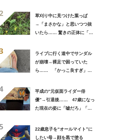
待たされた」衝撃的な光景に
2
「この値段はヤバすぎ」
草刈り中に見つけた葉っぱ
→「まさかな」と思いつつ抜
いたら…… 驚きの正体に「お
宝やね」「生命力すごい」
3
ライブに行く道中でサンダル
が崩壊→裸足で困っていた
ら…… 「かっこ良すぎ」ま
さかの展開に感動「こういう
4
人に私もなりたい」
平成の“元仮面ライダー俳
優”→引退後…… 47歳になっ
た現在の姿に「嘘だろ」「声
出た」と108万再生
5
22歳息子を“オールマイト”に
したい母→顔を黒で塗る