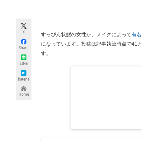
モノづくり技術者専門サイト
エレクトロ
X
すっぴん状態の女性が、メイクによって
有
ちょっと気になるネットの話題
になっています。投稿は記事執筆時点で41万
Share
す。
LINE
hatena
Home