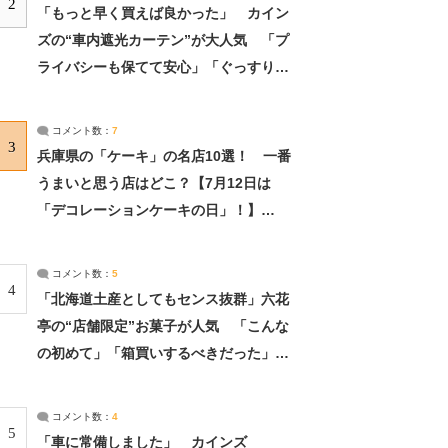
2
「もっと早く買えば良かった」 カイン
ズの“車内遮光カーテン”が大人気 「プ
ライバシーも保てて安心」「ぐっすり眠
れました」（2/2） | ライフ ねとらぼリ
サーチ：2ページ目
コメント数：
7
3
兵庫県の「ケーキ」の名店10選！ 一番
うまいと思う店はどこ？【7月12日は
「デコレーションケーキの日」！】
（2/4） | 兵庫県 ねとらぼリサーチ：2ペ
ージ目
コメント数：
5
4
「北海道土産としてもセンス抜群」六花
亭の“店舗限定”お菓子が人気 「こんな
の初めて」「箱買いするべきだった」
（1/2） | 北海道 ねとらぼリサーチ
コメント数：
4
5
「車に常備しました」 カインズ