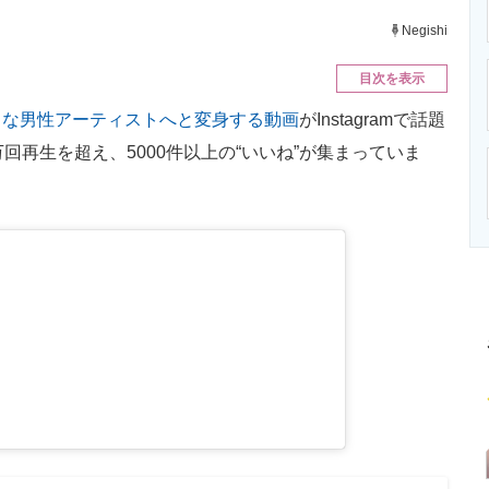
ニクス専門サイト
電子設計の基本と応用
エネルギーの専
Negishi
目次を表示
名な男性アーティストへと変身する動画
がInstagramで話題
回再生を超え、5000件以上の“いいね”が集まっていま