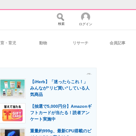
検索
ログイン
教育・育児
動物
リサーチ
会員記事
バイスの未来
好きが集まる 比べて選べる
- PR -
【iHerb】「迷ったらこれ！」
コミュニティ
マーケ×ITの今がよく分かる
みんなが"リピ買い"している人
気商品
【抽選で5,000円分】Amazonギ
・活用を支援
フトカードが当たる！読者アン
ケート実施中
重量約999g、最新CPU搭載のビ