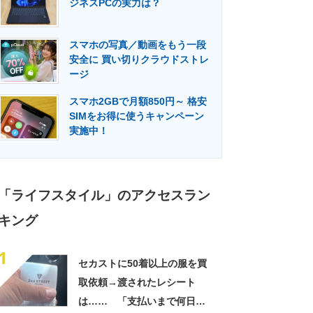
ジネスPCの実力は？
門メディア
建設×テクノロジーの最前線
スマホの写真／動画をもう一段
安全に 買い切りクラウドストレ
ージ
スマホ2GBで月額850円～ 格安
SIMをお得に使うキャンペーン
実施中！
「ライフスタイル」のアクセスラン
キング
1
セカストに50着以上の服を買
取依頼→渡されたレシート
は…… 「支払いまで何日か