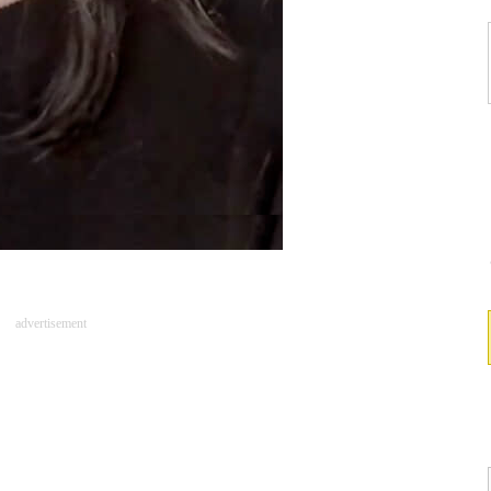
advertisement