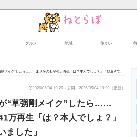
グルメ
地域
住まい
と未来を見通す
スマホと通信の最新トレンド
進化するPCとデ
剛メイク”したら…… まさかの姿が41万再生「は？本人でしょ？」「似過ぎて笑いました」
のいまが分かる
企業ITのトレンドを詳説
経営リーダーの
2026/05/04 19:20（公開）
2026/05/04 19:20（更新）
が“草彅剛メイク”したら……
T製品の総合サイト
IT製品の技術・比較・事例
製造業のIT導入
41万再生「は？本人でしょ？」
いました」