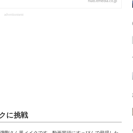
nlab.itmedia.co.jp
advertisement
イクに挑戦
草彅剛さん風メイクです。動画冒頭にすっぴんで登場した