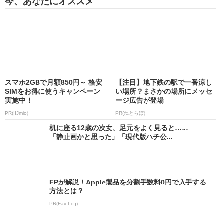
今、あなたにオススメ
スマホ2GBで月額850円～ 格安
【注目】地下鉄の駅で一番涼し
SIMをお得に使うキャンペーン
い場所？まさかの場所にメッセ
実施中！
ージ広告が登場
PR(IIJmio)
PR(ねとらぼ)
机に座る12歳の次女、足元をよく見ると……
「静止画かと思った」「現代版ハチ公...
FPが解説！Apple製品を分割手数料0円で入手する
方法とは？
PR(Fav-Log)