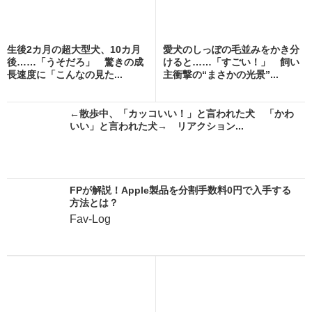
生後2カ月の超大型犬、10カ月
愛犬のしっぽの毛並みをかき分
後……「うそだろ」 驚きの成
けると……「すごい！」 飼い
長速度に「こんなの見た...
主衝撃の“まさかの光景”...
←散歩中、「カッコいい！」と言われた犬 「かわ
いい」と言われた犬→ リアクション...
FPが解説！Apple製品を分割手数料0円で入手する
方法とは？
Fav-Log