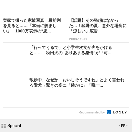
実家で撮った家族写真→最前列
【話題】その発想はなかっ
を見ると……「本当に羨まし
た…！猛暑の夏、意外な場所に
い」 1000万表示の“思...
「涼しい」広告
PR(ねとらぼ)
「行ってくるで」と小学生次女が声をかける
と…… 秋田犬の“ありあまる感情”が「可...
散歩中、なぜか「おいしそうですね」とよく言われ
る愛犬→驚きの姿に「確かに」「唯一...
Recommended by
Special
- PR -