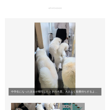
企業向けIT製品の総合サイト
advertisement
IT製品の技術・比較・事例
製造業のIT導入・活用を支援
モノづくり技術者専門サイト
エレクトロニクス専門サイト
電子設計の基本と応用
エネルギーの専門メディア
建設×テクノロジーの最前線
ちょっと気になるネットの話題
中学生になった次女が帰宅したときの光景。大人しく順番待ちするようなワンコたちです