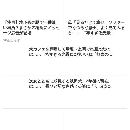
【注目】地下鉄の駅で一番涼し
母「見るだけで幸せ」ソファー
い場所？まさかの場所にメッセ
でくつろぐ息子、よく見てみる
ージ広告が登場
と…… “尊すぎる光景”...
PR(ねとらぼ)
犬カフェを満喫して帰宅→玄関で出迎えたの
は…… 怖すぎる光景に2万いいね「無言の...
次女とともに成長する秋田犬、2年後の現在
は…… 喜びと切なさ感じる姿に「りっぱに...