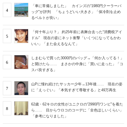
「車に常備しました」 カインズの“1980円クーラーバ
4
ッグ”が評判 「ちょうどいい大きさ」「保冷剤を止め
るベルトが良い」
「何十年ぶり？」 約25年前に表舞台去った“消費税アイ
5
ドル” 現在の姿にネット衝撃「いくつになってもかわ
いい」「また会えるなんて」
しまむらで買った3000円のバッグ→「何か入ってる！」
6
と開けたら…… まさかの中身に「買いに走った」「コ
スパ良すぎる」
山Pに憧れ続けたサッカー少年→13年後…… 現在の姿
7
に「えっぐい」「本気すぎて尊敬する」と49万再生
62歳・62キロの女性がユニクロの“2990円ワンピ”を着た
8
ら…… 目からウロコのコーデに「全色ほしいくらい」
「参考になりました」