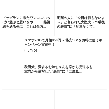
ドッグランに来たワンコ→いっ
宅配の人に「今日は何もないよ
ぱい遊ぶと思いきや…… 熱視
～」と言われた大型犬→“1秒後
線を送る先に「これは仕方...
の表情”に「配達なくて...
スマホ2GBで月額850円～ 格安SIMをお得に使うキ
ャンペーン実施中！
(IIJmio)
秋田犬、愛するお姉ちゃんを窓から見送るも……
室内から激写した“裏側”に「二度見...