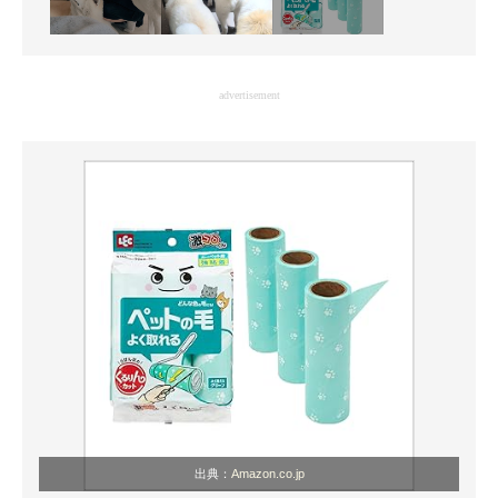
advertisement
出典：
Amazon.co.jp