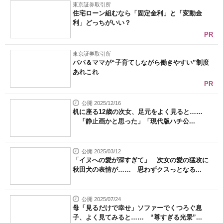
東京証券取引所
住宅ローン組むなら「固定金利」と「変動金
利」どっちがいい？
PR
東京証券取引所
パパ＆ママが“子育てしながら働きやすい”制度
あれこれ
PR
公開 2025/12/16
机に座る12歳の次女、足元をよく見ると……
「静止画かと思った」「現代版ハチ公...
公開 2025/03/12
「イヌへの愛が深すぎて」 次女の愛の猛攻に
秋田犬の表情が…… 思わずクスっとなる...
公開 2025/07/24
母「見るだけで幸せ」ソファーでくつろぐ息
子、よく見てみると…… “尊すぎる光景”...