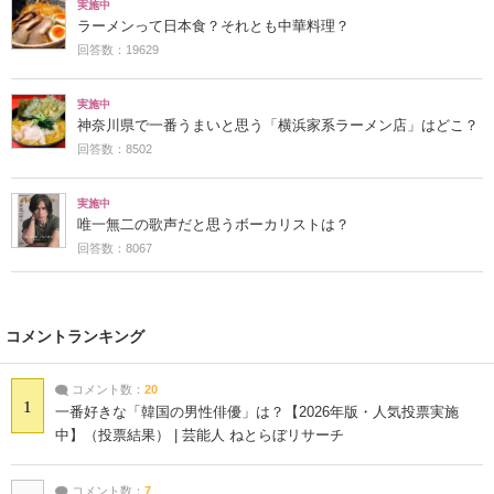
実施中
ラーメンって日本食？それとも中華料理？
回答数：19629
実施中
神奈川県で一番うまいと思う「横浜家系ラーメン店」はどこ？
回答数：8502
実施中
唯一無二の歌声だと思うボーカリストは？
回答数：8067
コメントランキング
コメント数：
20
1
一番好きな「韓国の男性俳優」は？【2026年版・人気投票実施
中】（投票結果） | 芸能人 ねとらぼリサーチ
コメント数：
7