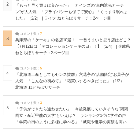
2
「もっと早く買えば良かった」 カインズの“車内遮光カーテ
ン”が大人気 「プライバシーも保てて安心」「ぐっすり眠れま
した」（2/2） | ライフ ねとらぼリサーチ：2ページ目
コメント数：
7
3
兵庫県の「ケーキ」の名店10選！ 一番うまいと思う店はどこ？
【7月12日は「デコレーションケーキの日」！】（2/4） | 兵庫県
ねとらぼリサーチ：2ページ目
コメント数：
5
4
「北海道土産としてもセンス抜群」六花亭の“店舗限定”お菓子が
人気 「こんなの初めて」「箱買いするべきだった」（1/2） |
北海道 ねとらぼリサーチ
コメント数：
3
5
「子供ができたら通わせたい」 今後発展していきそうな“関関
同立・産近甲龍の大学”といえば？ ランキング1位に学生の声
「学問の街のように多様に学べる」「就職や進学の実績も高い」
| 大学 ねとらぼリサーチ