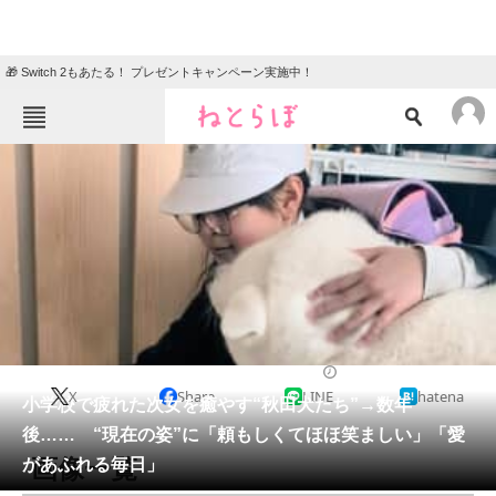
🎁 Switch 2もあたる！ プレゼントキャンペーン実施中！
ねとらぼメニュー
TOP
ニュース
エンタメ
クイズ
グルメ
地域
住まい
教育・育児
動物
リサーチ
犬
2026/05/03 19:30（公開）
X
Share
LINE
hatena
会員記事
小学校で疲れた次女を癒やす“秋田犬たち”→数年
後…… “現在の姿”に「頼もしくてほほ笑ましい」「愛
メディア
画像一覧
があふれる毎日」
注目記事を集めた総合ページ