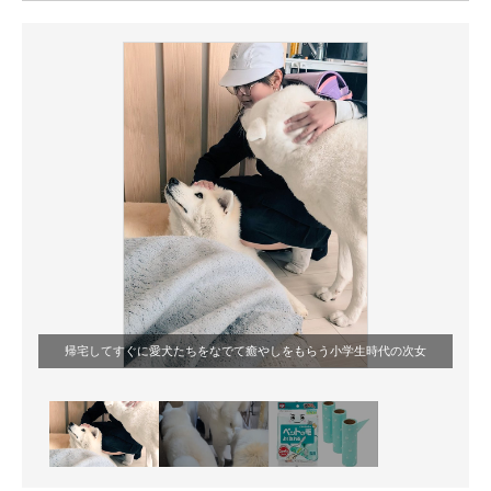
ITの今と未来を見通す
スマホと通信の最新トレンド
進化するPCとデバイスの未来
好きが集まる 比べて選べる
ビジネスと働き方のヒント
AI活用のいまが分かる
企業ITのトレンドを詳説
帰宅してすぐに愛犬たちをなでて癒やしをもらう小学生時代の次女
経営リーダーのコミュニティ
マーケ×ITの今がよく分かる
ITエンジニア向け専門サイト