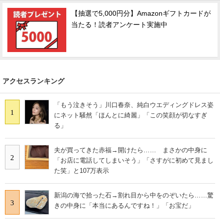
【抽選で5,000円分】Amazonギフトカードが
当たる！読者アンケート実施中
アクセスランキング
「もう泣きそう」川口春奈、純白ウエディングドレス姿
1
にネット騒然「ほんとに綺麗」「この笑顔が切なすぎ
る」
夫が買ってきた赤福→開けたら…… まさかの中身に
2
「お店に電話してしまいそう」「さすがに初めて見まし
た笑」と107万表示
新潟の海で拾った石→割れ目から中をのぞいたら……驚
3
きの中身に「本当にあるんですね！」「お宝だ」