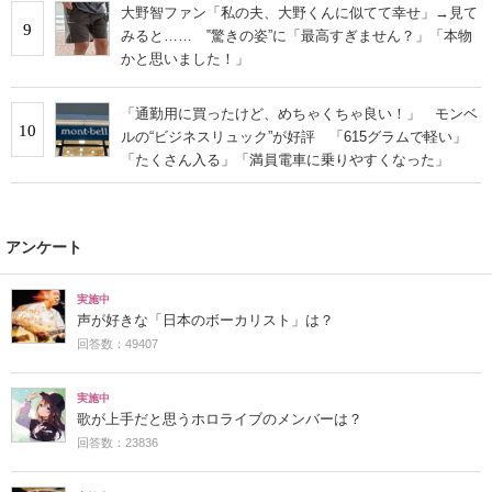
大野智ファン「私の夫、大野くんに似てて幸せ」→見て
9
みると…… ‟驚きの姿”に「最高すぎません？」「本物
かと思いました！」
「通勤用に買ったけど、めちゃくちゃ良い！」 モンベ
10
ルの“ビジネスリュック”が好評 「615グラムで軽い」
「たくさん入る」「満員電車に乗りやすくなった」
アンケート
実施中
声が好きな「日本のボーカリスト」は？
回答数：49407
実施中
歌が上手だと思うホロライブのメンバーは？
回答数：23836