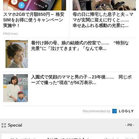
スマホ2GBで月額850円～ 格安
母の日に帰宅した息子と夫→マ
SIMをお得に使うキャンペーン
マが玄関に迎えに行くと……
実施中！
幸せあふれる感動の光景に...
PR(IIJmio)
着付け師の母、娘の結婚式の控室で…… “特別な
光景”に「泣けてきます」「なんて幸...
入園式で笑顔のママと男の子→23年後…… 同じポ
ーズで撮った“現在”が56万表示...
Recommended by
Special
- PR -