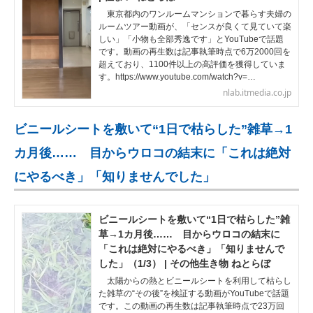
東京都内のワンルームマンションで暮らす夫婦の
ルームツアー動画が、「センスが良くて見ていて楽
しい」「小物も全部秀逸です」とYouTubeで話題
です。動画の再生数は記事執筆時点で6万2000回を
超えており、1100件以上の高評価を獲得していま
す。https://www.youtube.com/watch?v=…
nlab.itmedia.co.jp
ビニールシートを敷いて“1日で枯らした”雑草→1
カ月後…… 目からウロコの結末に「これは絶対
にやるべき」「知りませんでした」
ビニールシートを敷いて“1日で枯らした”雑
草→1カ月後…… 目からウロコの結末に
「これは絶対にやるべき」「知りませんで
した」（1/3） | その他生き物 ねとらぼ
太陽からの熱とビニールシートを利用して枯らし
た雑草の“その後”を検証する動画がYouTubeで話題
です。この動画の再生数は記事執筆時点で23万回