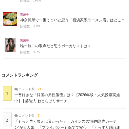
回答数：19637
実施中
神奈川県で一番うまいと思う「横浜家系ラーメン店」はどこ？
回答数：8503
実施中
唯一無二の歌声だと思うボーカリストは？
回答数：8075
コメントランキング
コメント数：
21
1
一番好きな「韓国の男性俳優」は？【2026年版・人気投票実施
中】 | 芸能人 ねとらぼリサーチ
コメント数：
7
2
「もっと早く買えば良かった」 カインズの“車内遮光カーテ
ン”が大人気 「プライバシーも保てて安心」「ぐっすり眠れま