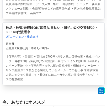
員会資料の作成/編集 ・データ入力、集計 ・書類作成・チェック ・委員会
スケジュール調整 ・会義/打合せなどの議事録作成 ・購入依頼書/見積書/注
文書/請求書作成 ・会議室準...
検品・検査/未経験OK/高収入/日払い・週払いOK/交替制/20・
30・40代活躍中
UTエージェント株式会社
東京都
正社員 / 派遣社員：時給1,700円～
【仕事内容】<墨田区><高時給 1700円>ガラス瓶の目視検査・機械オペレ
ーター 年休120日 残業少なめ!<履歴書不要 オンライン面接OK><入社キャ
ンペーン実施中!> <仕事内容> ガラス瓶の目視検査・機械オペレーター ド
リンク剤用ガラス瓶などを製造しているメーカーでのお仕事 未経験歓迎
人気のモクモク作業です <具体的には…> ガラス瓶の目視検査 └ひび、キ
ズの有無確認...
今、あなたにオススメ