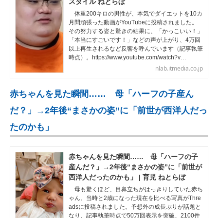
スタイル ねとらぼ
体重200キロの男性が、本気でダイエットを10カ
月間頑張った動画がYouTubeに投稿されました。
その努力する姿と驚きの結果に、「かっこいい！」
「本当にすごいです！」などの声が上がり、4万回
以上再生されるなど反響を呼んでいます（記事執筆
時点）。https://www.youtube.com/watch?v…
nlab.itmedia.co.jp
赤ちゃんを見た瞬間…… 母「ハーフの子産ん
だ？」→2年後“まさかの姿”に「前世が西洋人だっ
たのかも」
赤ちゃんを見た瞬間…… 母「ハーフの子
産んだ？」→2年後“まさかの姿”に「前世が
西洋人だったのかも」 | 育児 ねとらぼ
母も驚くほど、目鼻立ちがはっきりしていた赤ち
ゃん。当時と2歳になった現在を比べる写真がThre
adsに投稿されました。予想外の成長ぶりが話題と
なり、記事執筆時点で50万回表示を突破、2100件