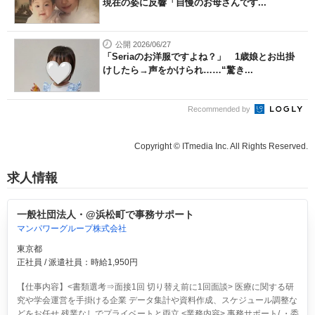
現在の姿に反響「自慢のお母さんです...
公開 2026/06/27
「Seriaのお洋服ですよね？」 1歳娘とお出掛
けしたら→声をかけられ……“驚き...
Recommended by
Copyright © ITmedia Inc. All Rights Reserved.
求人情報
一般社団法人・@浜松町で事務サポート
マンパワーグループ株式会社
東京都
正社員 / 派遣社員：時給1,950円
【仕事内容】<書類選考⇒面接1回 切り替え前に1回面談> 医療に関する研
究や学会運営を手掛ける企業 データ集計や資料作成、スケジュール調整な
どをお任せ 残業なしでプライベートと両立 <業務内容> 事務サポート/ ・委