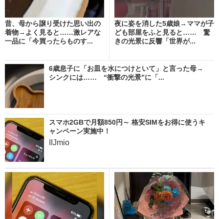
昔、母から譲り受けた思い出の
夜に姿を消した5歳娘→ママが子
着物→よく見ると……激レアな
ども部屋をふと見ると…… 驚
一品に「今買ったらものす...
きの光景に反響「世界が...
6歳息子に「お皿を水につけといて」と言った母→
シンクには…… “衝撃の光景”に「...
スマホ2GBで月額850円～ 格安SIMをお得に使うキ
ャンペーン実施中！
IIJmio