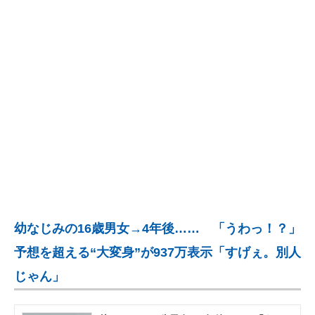
企業向けIT製品の総合サイト
IT製品の技術・比較・事例
製造業のIT導入・活用を支援
モノづくり技術者専門サイト
エレクトロニクス専門サイト
電子設計の基本と応用
エネルギーの専門メディア
幼なじみの16歳男女→4年後…… 「うわっ！？」
建設×テクノロジーの最前線
予想を超える“大変身”が937万表示「すげぇ。別人
ちょっと気になるネットの話題
じゃん」