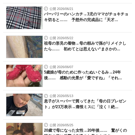
公開 2026/06/21
バーバリーのハンカチ→3児のママがチョキチョ
キ切ると…… 予想外の完成品に「天才...
公開 2026/05/22
祖母の形見の着物→母の頼みで孫がリメイクし
たら…… 初めてとは思えない“まさかの...
公開 2026/06/07
5歳娘が母のために作ったぬいぐるみ→24年
後…… 感動の光景が「愛ですね」「それ...
公開 2026/05/13
息子がスーパーで買ってきた「母の日プレゼン
ト」が23万表示→痛恨ミスに「泣く！絶...
公開 2026/05/25
20歳で母になった女性→20年後…… 驚がくの