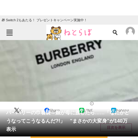
🎁 Switch 2もあたる！ プレゼントキャンペーン実施中！
ねとらぼメニュー
TOP
ニュース
エンタメ
クイズ
グルメ
地域
住まい
教育・育児
動物
リサーチ
ハンドメイド
2026/05/11 20:00（公開）
X
Share
LINE
hatena
会員記事
バーバリーの巾着袋→娘が母に渡したら……「なにがど
うなってこうなるんだ?!」 “まさかの大変身”が140万
メディア
目次を表示
表示
注目記事を集めた総合ページ