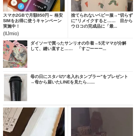
スマホ2GBで月額850円～ 格安
捨てられないベビー服→“切らず
SIMをお得に使うキャンペーン
に”リメイクすると…… 目から
実施中！
ウロコの完成品に「最...
(IIJmio)
ダイソーで買ったサンリオの巾着→5児ママが分解
して、縫い直すと…… 「すごーーー...
母の日にスタバの“名入れタンブラー”をプレゼント
→母から届いたLINEを見たら…...