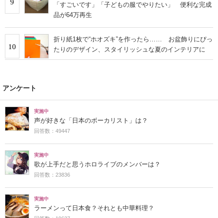
9
「すごいです」「子どもの服でやりたい」 便利な完成
品が64万再生
折り紙1枚で“ホオズキ”を作ったら…… お盆飾りにぴっ
10
たりのデザイン、スタイリッシュな夏のインテリアに
アンケート
実施中
声が好きな「日本のボーカリスト」は？
回答数：49447
実施中
歌が上手だと思うホロライブのメンバーは？
回答数：23836
実施中
ラーメンって日本食？それとも中華料理？