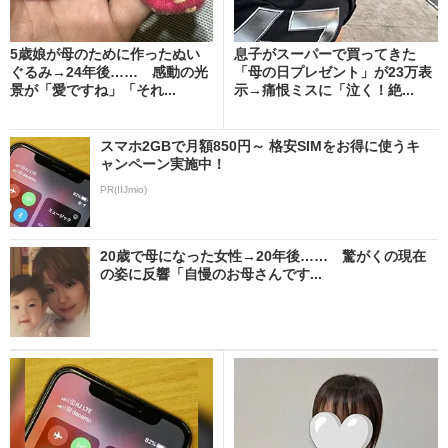
5歳娘が母のために作ったぬい
息子がスーパーで買ってきた
ぐるみ→24年後…… 感動の光
「母の日プレゼント」が23万表
景が「愛ですね」「それ...
示→痛恨ミスに「泣く！絶...
スマホ2GBで月額850円～ 格安SIMをお得に使うキ
ャンペーン実施中！
PR(IIJmio)
20歳で母になった女性→20年後…… 驚がくの現在
の姿に反響「自慢のお母さんです...