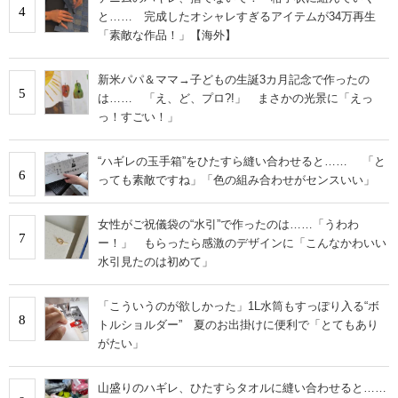
4
と…… 完成したオシャレすぎるアイテムが34万再生
「素敵な作品！」【海外】
新米パパ＆ママ→子どもの生誕3カ月記念で作ったの
5
は…… 「え、ど、プロ?!」 まさかの光景に「えっ
っ！すごい！」
“ハギレの玉手箱”をひたすら縫い合わせると…… 「と
6
っても素敵ですね」「色の組み合わせがセンスいい」
女性がご祝儀袋の“水引”で作ったのは……「うわわ
7
ー！」 もらったら感激のデザインに「こんなかわいい
水引見たのは初めて」
「こういうのが欲しかった」1L水筒もすっぽり入る“ボ
8
トルショルダー” 夏のお出掛けに便利で「とてもあり
がたい」
山盛りのハギレ、ひたすらタオルに縫い合わせると……