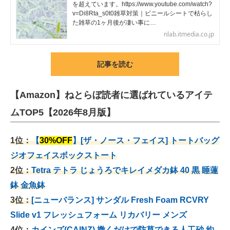
を超えています。https://www.youtube.com/watch?
v=Di8Rta_s0t0雑草対策｜ビニールシートで枯らし
た雑草の1ヶ月後が凄い事に…
nlab.itmedia.co.jp
記事を読む
【Amazon】ねとらぼ読者に選ばれているアイテ
ムTOP5【2026年8月版】
1位：
【
30%OFF
】[ザ・ノース・フェイス] トートバッグ
ジオフェイスボックストート
2位：
Tetra テトラ じょうろでキレイメダカ鉢 40
黒 睡蓮
鉢 金魚鉢
3位：
[ニューバランス] サンダル Fresh Foam RCVRY
Slide v1 フレッシュフォーム リカバリー メンズ
4位：
カインズ(CAINZ) 撒くだけで防草できる人工砂 約