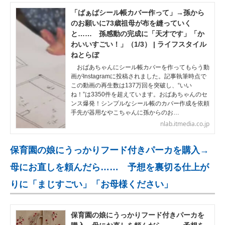
「ばぁばシール帳カバー作って」→孫から
のお願いに73歳祖母が布を縫っていく
と…… 孫感動の完成に「天才です」「か
わいいすごい！」（1/3） | ライフスタイル
ねとらぼ
おばあちゃんにシール帳カバーを作ってもらう動
画がInstagramに投稿されました。記事執筆時点で
この動画の再生数は137万回を突破し、“いい
ね！”は3350件を超えています。おばあちゃんのセ
ンス爆発！シンプルなシール帳のカバー作成を依頼
手先が器用なやこちゃんに孫からのお…
nlab.itmedia.co.jp
保育園の娘にうっかりフード付きパーカを購入→
母にお直しを頼んだら…… 予想を裏切る仕上が
りに「まじすごい」「お母様ください」
保育園の娘にうっかりフード付きパーカを