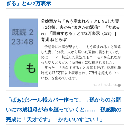
ぎる」と472万表示
分娩室から「もう産まれる」とLINEした妻
→1分後、夫から“まさかの返信” 「だめw
w」「面白すぎる」と472万表示（1/3） |
育児 ねとらぼ
予想外に出産が早まり、「もう産まれる」と連絡
した妻。1分後、夫から届いた返信に書かれていた
のは……？ 切迫した状況でもユーモアを忘れなか
ったやりとりがX（Twitter）に投稿されました。
「笑った」「面白すぎる」と反響を呼び、記事執筆
時点で472万回以上表示され、7万件を超える「い
いね」を集めています。…
nlab.itmedia.co.jp
「ばぁばシール帳カバー作って」→孫からのお願
いに73歳祖母が布を縫っていくと…… 孫感動の
完成に「天才です」「かわいいすごい！」