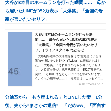
大谷が3本目のホームランを打った瞬間…… 母か
ら届いたLINEが352万表示「大爆笑」「全国の母
親が言いたいセリフ」
大谷が3本目のホームランを打った瞬
間…… 母から届いたLINEが352万表示
「大爆笑」「全国の母親が言いたいセリ
フ」 | ライフスタイル ねとらぼ
大谷翔平選手の大活躍を受けて“北海道にいる母
親”から届いたLINEがX（Twitter）に投稿されまし
た。「大爆笑」「それ全国の母親が言いたいセリ
フ」と反響を呼び、記事執筆時点で352万件表示を
突破、6万1000件を超えるいいねを集めています。
う、うちの翔平が……！ 投稿者は、エッセイス…
nlab.itmedia.co.jp
分娩室から「もう産まれる」とLINEした妻→1分
後、夫から“まさかの返信” 「だめww」「面白す