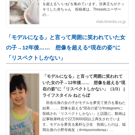
を超える”いいね”を集めています。目鼻立ちがクッ
キリした赤ちゃん 投稿者は、Threadsユーザー
の…
nlab.itmedia.co.jp
「モデルになる」と言って周囲に笑われていた女
の子→12年後…… 想像を超える“現在の姿”に
「リスペクトしかない」
「モデルになる」と言って周囲に笑われて
いた女の子→12年後…… 想像を超える“現
在の姿”に「リスペクトしかない」（1/3） |
ライフスタイル ねとらぼ
田舎出身の女の子がモデルを夢見て努力を重ねた
結果……。想像を超える“現在の姿”がInstagramに
投稿され「リスペクトしかない」と話題に。動画は
記事執筆時点で22万8000回以上再生されていま
す。モデルを夢見る素朴な少女 投稿したのは、福
岡出身の小野寺南友（＠miyuonoderaa）…