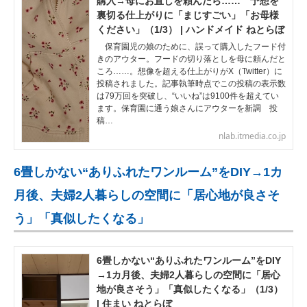
購入→母にお直しを頼んだら…… 予想を
裏切る仕上がりに「まじすごい」「お母様
ください」（1/3） | ハンドメイド ねとらぼ
保育園児の娘のために、誤って購入したフード付
きのアウター。フードの切り落としを母に頼んだと
ころ……。想像を超える仕上がりがX（Twitter）に
投稿されました。記事執筆時点でこの投稿の表示数
は79万回を突破し、“いいね”は9100件を超えてい
ます。保育園に通う娘さんにアウターを新調 投
稿…
nlab.itmedia.co.jp
6畳しかない“ありふれたワンルーム”をDIY→1カ
月後、夫婦2人暮らしの空間に「居心地が良さそ
う」「真似したくなる」
6畳しかない“ありふれたワンルーム”をDIY
→1カ月後、夫婦2人暮らしの空間に「居心
地が良さそう」「真似したくなる」（1/3）
| 住まい ねとらぼ