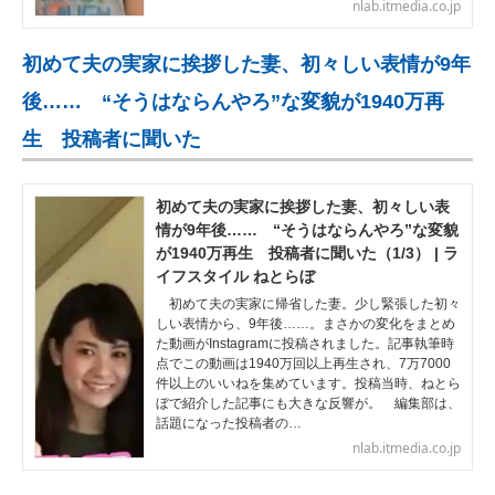
nlab.itmedia.co.jp
初めて夫の実家に挨拶した妻、初々しい表情が9年
後…… “そうはならんやろ”な変貌が1940万再
生 投稿者に聞いた
初めて夫の実家に挨拶した妻、初々しい表
情が9年後…… “そうはならんやろ”な変貌
が1940万再生 投稿者に聞いた（1/3） | ラ
イフスタイル ねとらぼ
初めて夫の実家に帰省した妻。少し緊張した初々
しい表情から、9年後……。まさかの変化をまとめ
た動画がInstagramに投稿されました。記事執筆時
点でこの動画は1940万回以上再生され、7万7000
件以上のいいねを集めています。投稿当時、ねとら
ぼで紹介した記事にも大きな反響が。 編集部は、
話題になった投稿者の…
nlab.itmedia.co.jp