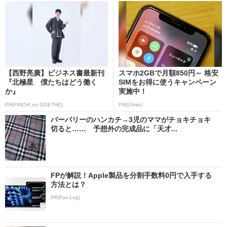
【西野亮廣】ビジネス書最新刊
スマホ2GBで月額850円～ 格安
『北極星 僕たちはどう働く
SIMをお得に使うキャンペーン
か』
実施中！
PR(FINCHI on GOETHE)
PR(IIJmio)
バーバリーのハンカチ→3児のママがチョキチョキ
切ると…… 予想外の完成品に「天才...
FPが解説！Apple製品を分割手数料0円で入手する
方法とは？
PR(Fav-Log)