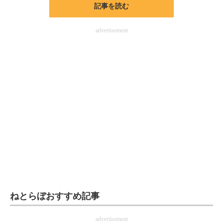
記事を読む
ITの今と未来を見通す
advertisement
スマホと通信の最新トレンド
進化するPCとデバイスの未来
好きが集まる 比べて選べる
ビジネスと働き方のヒント
AI活用のいまが分かる
企業ITのトレンドを詳説
経営リーダーのコミュニティ
マーケ×ITの今がよく分かる
ねとらぼおすすめ記事
ITエンジニア向け専門サイト
advertisement