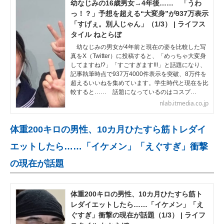
幼なじみの16歳男女→4年後…… 「うわ
っ！？」予想を超える“大変身”が937万表示
「すげぇ。別人じゃん」（1/3） | ライフス
タイル ねとらぼ
幼なじみの男女が4年前と現在の姿を比較した写
真をX（Twitter）に投稿すると、「めっちゃ大変身
してますね!?」「すごすぎます!!!」と話題になり、
記事執筆時点で937万4000件表示を突破、8万件を
超えるいいねを集めています。学生時代と現在を比
較すると…… 話題になっているのはコスプ…
nlab.itmedia.co.jp
体重200キロの男性、10カ月ひたすら筋トレダイ
エットしたら……「イケメン」「えぐすぎ」衝撃
の現在が話題
体重200キロの男性、10カ月ひたすら筋ト
レダイエットしたら……「イケメン」「え
ぐすぎ」衝撃の現在が話題（1/3） | ライフ