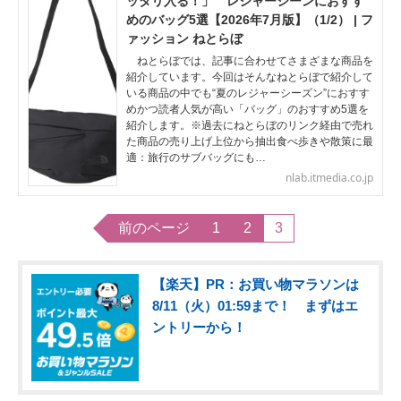
ッタリ入る！」 レジャーシーンにおすす
めのバッグ5選【2026年7月版】（1/2） | フ
ァッション ねとらぼ
ねとらぼでは、記事に合わせてさまざまな商品を
紹介しています。今回はそんなねとらぼで紹介して
いる商品の中でも“夏のレジャーシーズン”におすす
めかつ読者人気が高い「バッグ」のおすすめ5選を
紹介します。※過去にねとらぼのリンク経由で売れ
た商品の売り上げ上位から抽出食べ歩きや散策に最
適：旅行のサブバッグにも…
nlab.itmedia.co.jp
前のページ
1
2
3
【楽天】PR：お買い物マラソンは
8/11（火）01:59まで！ まずはエ
ントリーから！