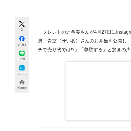
モノづくり技術者専門サイト
エレクトロ
X
タレントの辻希美さんが4月27日にInsta
ちょっと気になるネットの話題
男・青空（せいあ）さんのお弁当を公開し、
Share
チで売り物では!?」「尊敬する」と驚きの
LINE
hatena
Home