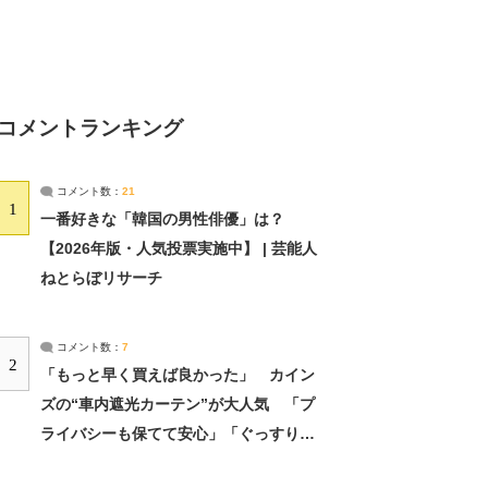
コメントランキング
コメント数：
21
1
一番好きな「韓国の男性俳優」は？
【2026年版・人気投票実施中】 | 芸能人
ねとらぼリサーチ
コメント数：
7
2
「もっと早く買えば良かった」 カイン
ズの“車内遮光カーテン”が大人気 「プ
ライバシーも保てて安心」「ぐっすり眠
れました」（2/2） | ライフ ねとらぼリ