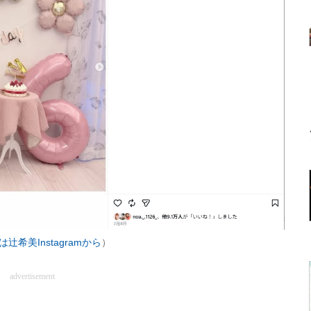
は辻希美Instagramから
）
advertisement