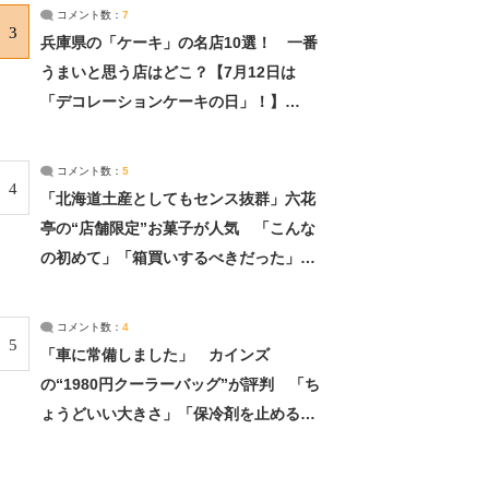
サーチ：2ページ目
コメント数：
7
3
兵庫県の「ケーキ」の名店10選！ 一番
うまいと思う店はどこ？【7月12日は
「デコレーションケーキの日」！】
（2/4） | 兵庫県 ねとらぼリサーチ：2ペ
ージ目
コメント数：
5
4
「北海道土産としてもセンス抜群」六花
亭の“店舗限定”お菓子が人気 「こんな
の初めて」「箱買いするべきだった」
（1/2） | 北海道 ねとらぼリサーチ
コメント数：
4
5
「車に常備しました」 カインズ
の“1980円クーラーバッグ”が評判 「ち
ょうどいい大きさ」「保冷剤を止めるベ
ルトが良い」（1/5） | ライフ ねとらぼ
リサーチ