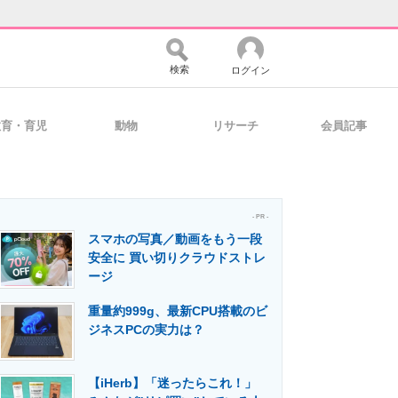
検索
ログイン
教育・育児
動物
リサーチ
会員記事
バイスの未来
好きが集まる 比べて選べる
- PR -
スマホの写真／動画をもう一段
コミュニティ
マーケ×ITの今がよく分かる
安全に 買い切りクラウドストレ
ージ
重量約999g、最新CPU搭載のビ
・活用を支援
ジネスPCの実力は？
【iHerb】「迷ったらこれ！」