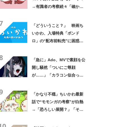
→有識者の考察続々「確かに
似ている」「ナガノ先生なら
7
参考にしてても不思議じゃな
「どういうこと？」 映画ち
い」
いかわ、入場特典「ボンド
ロ」の“配布前転売”に困惑の
声「ほんとありえない」
8
「急に」Ado、MVで素顔を公
開し騒然「ついにご尊顔
が……」「カラコン似合って
る」
9
「かなり不穏」ちいかわ最新
話で“モモンガの考察”が白熱
→「恐ろしい展開？」「そろ
そろさよならか」「映画と同
10
時に進行してて怖い」