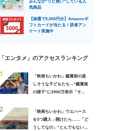
みんなが"リピ買い"している人
門メディア
建設×テクノロジーの最前線
気商品
【抽選で5,000円分】Amazonギ
フトカードが当たる！読者アン
ケート実施中
「エンタメ」のアクセスランキング
1
「映画ちいかわ」鑑賞前の楽
しそうな子どもたち→“鑑賞後
の様子”に2900万表示「そう
なるわなw」「分かるよ」
2
「いったい何が」
「映画ちいかわ」ウエハース
を3つ購入→開けたら……「ど
うしてなの」“とんでもない中