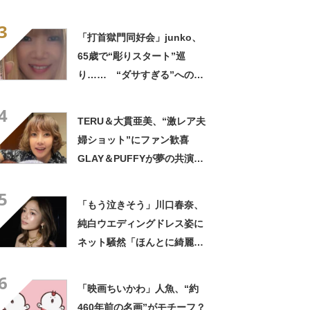
身”に「これは気の毒」「ある
3
意味“もってますよ”」
「打首獄門同好会」junko、
65歳で“彫りスタート”巡
り…… “ダサすぎる”への持
論に反響「理由が素敵」「わ
4
たしもデビューしたい」
TERU＆大貫亜美、“激レア夫
婦ショット”にファン歓喜
GLAY＆PUFFYが夢の共演
「旦那おるやん」「夫婦で写
5
ってるの尊い！」
「もう泣きそう」川口春奈、
純白ウエディングドレス姿に
ネット騒然「ほんとに綺麗」
「この笑顔が切なすぎる」
6
「映画ちいかわ」人魚、“約
460年前の名画”がモチーフ？