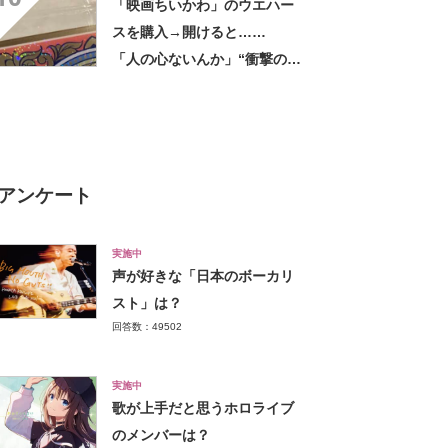
「映画ちいかわ」のウエハー
スを購入→開けると……
「人の心ないんか」“衝撃の中
身”に騒然「ヒィッ」「心折ら
れる」
アンケート
実施中
声が好きな「日本のボーカリ
スト」は？
回答数：49502
実施中
歌が上手だと思うホロライブ
のメンバーは？