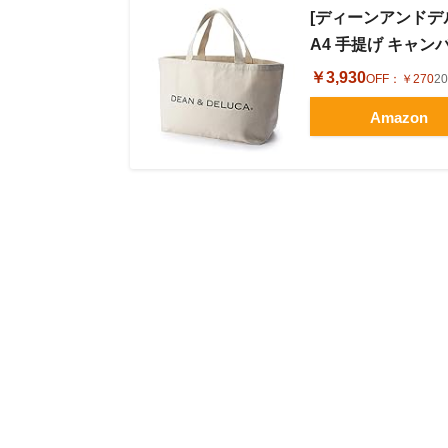
[ディーンアンドデ
A4 手提げ キャン
￥3,930
OFF：
￥270
2
Amazon