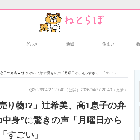
グルメ
地域
住まい
と未来を見通す
スマホと通信の最新トレンド
進化するPCとデ
1息子の弁当→“まさかの中身”に驚きの声「月曜日からえらすぎる」「すごい」
のいまが分かる
企業ITのトレンドを詳説
経営リーダーの
2026/04/27 20:40（公開）
2026/04/27 20:40（更新）
売り物!?」辻希美、高1息子の弁
T製品の総合サイト
IT製品の技術・比較・事例
製造業のIT導入
の中身”に驚きの声「月曜日から
「すごい」