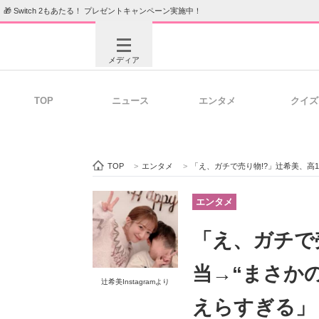
🎁 Switch 2もあたる！ プレゼントキャンペーン実施中！
メディア
TOP
ニュース
エンタメ
クイズ
注目記事を集めた総合ページ
ITの今
TOP
>
エンタメ
>
「え、ガチで売り物!?」辻希美、高
ビジネスと働き方のヒント
AI活用
エンタメ
「え、ガチで
ITエンジニア向け専門サイト
企業向けI
当→“まさか
辻希美Instagramより
えらすぎる」