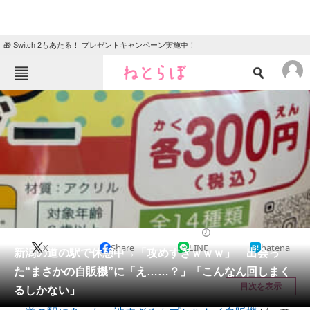
🎁 Switch 2もあたる！ プレゼントキャンペーン実施中！
ねとらぼメニュー
TOP
ニュース
エンタメ
クイズ
グルメ
地域
住まい
教育・育児
動物
リサーチ
新潟県
2026/05/14 20:30（公開）
X
Share
LINE
hatena
会員記事
新潟の道の駅で休憩中→「攻めすぎｗｗｗ」 出会っ
た“まさかの自販機”に「え……？」「こんなん回しまく
メディア
目次を表示
るしかない」
注目記事を集めた総合ページ