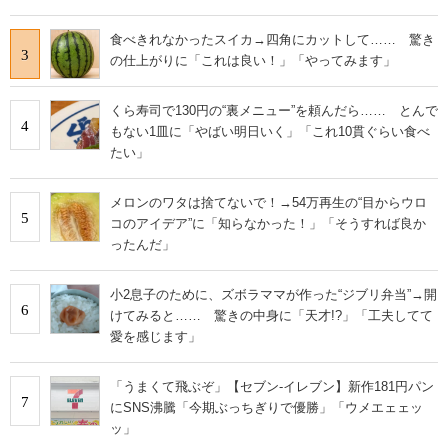
食べきれなかったスイカ→四角にカットして…… 驚き
3
の仕上がりに「これは良い！」「やってみます」
くら寿司で130円の“裏メニュー”を頼んだら…… とんで
4
もない1皿に「やばい明日いく」「これ10貫ぐらい食べ
たい」
メロンのワタは捨てないで！→54万再生の“目からウロ
5
コのアイデア”に「知らなかった！」「そうすれば良か
ったんだ」
小2息子のために、ズボラママが作った“ジブリ弁当”→開
6
けてみると…… 驚きの中身に「天才!?」「工夫してて
愛を感じます」
「うまくて飛ぶぞ」【セブン‐イレブン】新作181円パン
7
にSNS沸騰「今期ぶっちぎりで優勝」「ウメエェェッ
ッ」