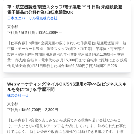
車・航空機製造/製造スタッフ/電子製造 平日 日勤 未経験歓迎
電子部品の分解作業/自転車通勤OK
日本ユニバーサル電気株式会社
東京都
正社員 / 派遣社員：時給1,360円～
【仕事内容】<職種> 空調完備の広くきれいな作業場 [無期雇用派遣]車・航
空機・モーター系製造、製造スタッフ(組立・加工等)、半導体・電子部品
製造 <雇用形態> 無期雇用派遣 <給与> [無期雇用派遣]時給1,360円～ 交通
費:一部支給 自転車・電車代のみ 月15,000円まで 自転車は距離による 残業
代 別途支給 例)月21日勤務した場合 時給1,360円(1日)8時間21日228...
Webマーケティング/ネイルOK/SNS運用が学べる/ビジネススキ
ルを身につける/学歴不問
株式会社FFU
東京都
正社員：時給1,700円～2,300円
【仕事内容】<変化を楽しみながら成長できる環境!> 若い会社だからこ
そ、一人ひとりの意見やアイデアを大切にしています。 決められた仕事だ
けではなく、 新しい企画や改善にも積極的に挑戦できる環境です。 仕事