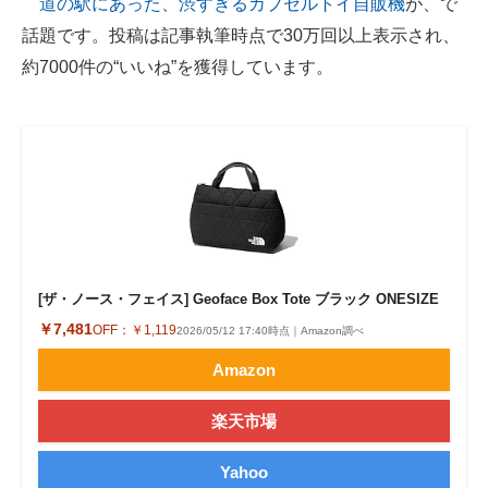
道の駅にあった、渋すぎるカプセルトイ自販機
が、で
話題です。投稿は記事執筆時点で30万回以上表示され、
ITの今と未来を見通す
約7000件の“いいね”を獲得しています。
スマホと通信の最新トレンド
進化するPCとデバイスの未来
好きが集まる 比べて選べる
ビジネスと働き方のヒント
AI活用のいまが分かる
[ザ・ノース・フェイス] Geoface Box Tote ブラック ONESIZE
企業ITのトレンドを詳説
￥7,481
OFF：
￥1,119
2026/05/12 17:40時点｜Amazon調べ
Amazon
経営リーダーのコミュニティ
楽天市場
マーケ×ITの今がよく分かる
ITエンジニア向け専門サイト
Yahoo