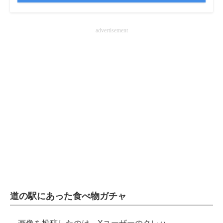
企業向けIT製品の総合サイト
advertisement
IT製品の技術・比較・事例
製造業のIT導入・活用を支援
モノづくり技術者専門サイト
エレクトロニクス専門サイト
電子設計の基本と応用
エネルギーの専門メディア
建設×テクノロジーの最前線
ちょっと気になるネットの話題
道の駅にあった食べ物ガチャ