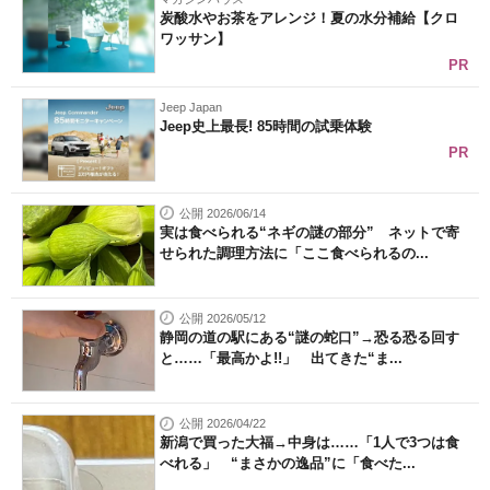
炭酸水やお茶をアレンジ！夏の水分補給【クロ
ワッサン】
PR
Jeep Japan
Jeep史上最長! 85時間の試乗体験
PR
公開 2026/06/14
実は食べられる“ネギの謎の部分” ネットで寄
せられた調理方法に「ここ食べられるの...
公開 2026/05/12
静岡の道の駅にある“謎の蛇口”→恐る恐る回す
と……「最高かよ!!」 出てきた“ま...
公開 2026/04/22
新潟で買った大福→中身は……「1人で3つは食
べれる」 “まさかの逸品”に「食べた...