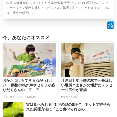
内容 未経験からスタートした先輩が多数活躍中! まずはお客様とのコミュ
ニケーション業務を通じて、ビジネスの基礎を学んでいただきます。 その
後、適性や成長に...
今、あなたにオススメ
おかたづけもできる点がうれし
【注目】地下鉄の駅で一番涼し
い！ 動物の鳴き声やセリフが盛
い場所？まさかの場所にメッセ
りだくさんの「アニア ...
ージ広告が登場
PR(タカラトミー｜Hugkum)
PR(ねとらぼ)
実は食べられる“ネギの謎の部分” ネットで寄せら
れた調理方法に「ここ食べられるの...