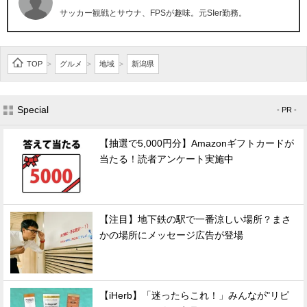
サッカー観戦とサウナ、FPSが趣味。元SIer勤務。
TOP
グルメ
地域
新潟県
>
>
>
Special
- PR -
【抽選で5,000円分】Amazonギフトカードが
当たる！読者アンケート実施中
【注目】地下鉄の駅で一番涼しい場所？まさ
かの場所にメッセージ広告が登場
【iHerb】「迷ったらこれ！」みんなが"リピ