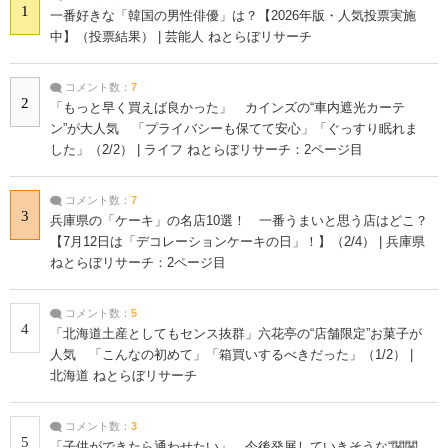
1
一番好きな「韓国の男性俳優」は？【2026年版・人気投票実施
中】（投票結果） | 芸能人 ねとらぼリサーチ
コメント数：
7
2
「もっと早く買えば良かった」 カインズの“車内遮光カーテ
ン”が大人気 「プライバシーも保てて安心」「ぐっすり眠れま
した」（2/2） | ライフ ねとらぼリサーチ：2ページ目
コメント数：
7
3
兵庫県の「ケーキ」の名店10選！ 一番うまいと思う店はどこ？
【7月12日は「デコレーションケーキの日」！】（2/4） | 兵庫県
ねとらぼリサーチ：2ページ目
コメント数：
5
4
「北海道土産としてもセンス抜群」六花亭の“店舗限定”お菓子が
人気 「こんなの初めて」「箱買いするべきだった」（1/2） |
北海道 ねとらぼリサーチ
コメント数：
3
5
「子供ができたら通わせたい」 今後発展していきそうな“関関