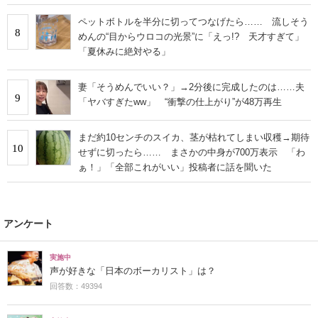
ペットボトルを半分に切ってつなげたら…… 流しそう
8
めんの“目からウロコの光景”に「えっ!? 天才すぎて」
「夏休みに絶対やる」
妻「そうめんでいい？」→2分後に完成したのは……夫
9
「ヤバすぎたww」 “衝撃の仕上がり”が48万再生
まだ約10センチのスイカ、茎が枯れてしまい収穫→期待
10
せずに切ったら…… まさかの中身が700万表示 「わ
ぁ！」「全部これがいい」投稿者に話を聞いた
アンケート
実施中
声が好きな「日本のボーカリスト」は？
回答数：49394