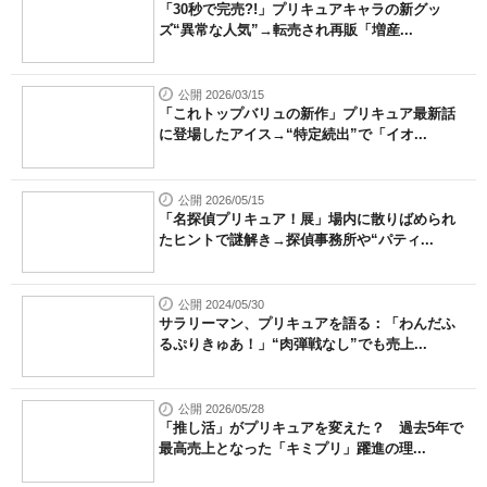
「30秒で完売?!」プリキュアキャラの新グッ
ズ“異常な人気”→転売され再販「増産...
公開 2026/03/15
「これトップバリュの新作」プリキュア最新話
に登場したアイス→“特定続出”で「イオ...
公開 2026/05/15
「名探偵プリキュア！展」場内に散りばめられ
たヒントで謎解き→探偵事務所や“パティ...
公開 2024/05/30
サラリーマン、プリキュアを語る：「わんだふ
るぷりきゅあ！」“肉弾戦なし”でも売上...
公開 2026/05/28
「推し活」がプリキュアを変えた？ 過去5年で
最高売上となった「キミプリ」躍進の理...