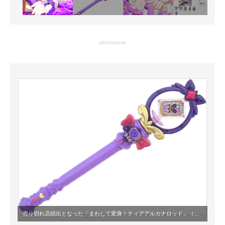
企業向けIT製品の総合サイト
IT製品の技術・比較・事例
advertisement
製造業のIT導入・活用を支援
モノづくり技術者専門サイト
エレクトロニクス専門サイト
電子設計の基本と応用
エネルギーの専門メディア
建設×テクノロジーの最前線
ちょっと気になるネットの話題
売り切れ店続出となった「まわして変身！ティアアルカナロッド」（出典：
Amazo