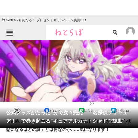
🎁 Switch 2もあたる！ プレゼントキャンペーン実施中！
ねとらぼメニュー
TOP
ニュース
エンタメ
クイズ
グルメ
地域
住まい
教育・育児
動物
リサーチ
アニメ
2026/04/30 18:00（公開）
X
Share
LINE
hatena
会員記事
公式グッズがたった1分で次々完売 「名探偵プリキュ
ア！」で巻き起こる“キュアアルカナ・シャドウ旋風”
【連載：サラリーマン、プリキュアを語る】「声優さんが放心状
メディア
態になるほどの謎」とは何なのか……気になります！
注目記事を集めた総合ページ