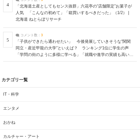
4
「北海道土産としてもセンス抜群」六花亭の“店舗限定”お菓子が
人気 「こんなの初めて」「箱買いするべきだった」（1/2） |
北海道 ねとらぼリサーチ
コメント数：
3
5
「子供ができたら通わせたい」 今後発展していきそうな“関関
同立・産近甲龍の大学”といえば？ ランキング1位に学生の声
「学問の街のように多様に学べる」「就職や進学の実績も高い」
| 大学 ねとらぼリサーチ
カテゴリ一覧
IT・科学
エンタメ
おかね
カルチャー・アート