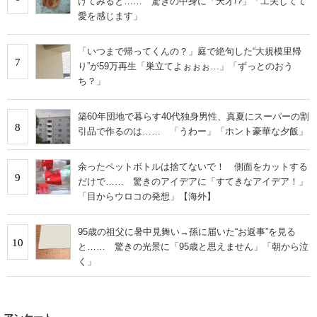
けてみると…… 驚きの中身に「天才!?」「工夫してて
愛を感じます」
「いつまで帰ってくんの？」庭で絶句した“大規模里帰
7
り”が59万再生「巣立てよぉぉぉ…」「ずっとのおう
ち？」
築60年団地で暮らす40代独身男性、真夏にスーパーの割
8
引品で作るのは…… 「うわー」「ホント豪華な夕飯」
余ったペットボトルは捨てないで！ 側面をカットする
9
だけで…… 驚きのアイデアに「すてきなアイデア！」
「目からウロコの発想」【海外】
95歳の祖父に暑中見舞い→孫に届いた“お返事”を見る
10
と…… 驚きの光景に「95歳と思えません」「朝から泣
く」