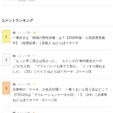
回答数：8039
コメントランキング
コメント数：
20
1
一番好きな「韓国の男性俳優」は？【2026年版・人気投票実施
中】（投票結果） | 芸能人 ねとらぼリサーチ
コメント数：
7
2
「もっと早く買えば良かった」 カインズの“車内遮光カーテ
ン”が大人気 「プライバシーも保てて安心」「ぐっすり眠れま
した」（2/2） | ライフ ねとらぼリサーチ：2ページ目
コメント数：
7
3
兵庫県の「ケーキ」の名店10選！ 一番うまいと思う店はどこ？
【7月12日は「デコレーションケーキの日」！】（2/4） | 兵庫県
ねとらぼリサーチ：2ページ目
コメント数：
5