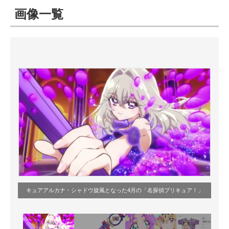
画像一覧
ITの今と未来を見通す
スマホと通信の最新トレンド
進化するPCとデバイスの未来
好きが集まる 比べて選べる
ビジネスと働き方のヒント
AI活用のいまが分かる
企業ITのトレンドを詳説
経営リーダーのコミュニティ
キュアアルカナ・シャドウ旋風となった4月の「名探偵プリキュア！」
マーケ×ITの今がよく分かる
ITエンジニア向け専門サイト