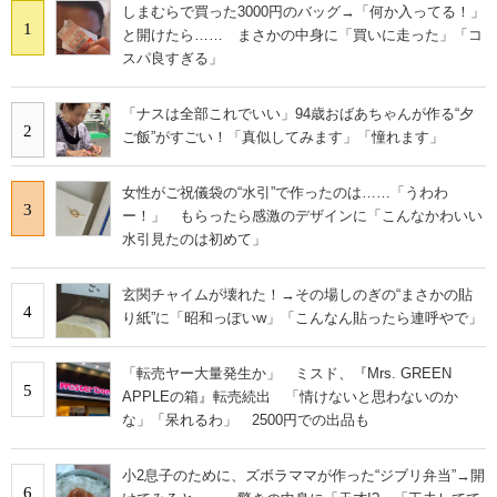
しまむらで買った3000円のバッグ→「何か入ってる！」
1
と開けたら…… まさかの中身に「買いに走った」「コ
スパ良すぎる」
「ナスは全部これでいい」94歳おばあちゃんが作る“夕
2
ご飯”がすごい！「真似してみます」「憧れます」
女性がご祝儀袋の“水引”で作ったのは……「うわわ
3
ー！」 もらったら感激のデザインに「こんなかわいい
水引見たのは初めて」
玄関チャイムが壊れた！→その場しのぎの“まさかの貼
4
り紙”に「昭和っぽいw」「こんなん貼ったら連呼やで」
「転売ヤー大量発生か」 ミスド、『Mrs. GREEN
5
APPLEの箱』転売続出 「情けないと思わないのか
な」「呆れるわ」 2500円での出品も
小2息子のために、ズボラママが作った“ジブリ弁当”→開
6