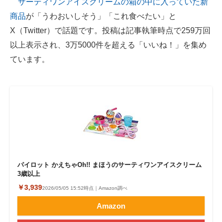
サーティワンアイスクリームの箱の中に入っていた新
商品
が「うわおいしそう」「これ食べたい」と
ITの今と未来を見通す
X（Twitter）で話題です。投稿は記事執筆時点で259万回
スマホと通信の最新トレンド
以上表示され、3万5000件を超える「いいね！」を集め
ています。
進化するPCとデバイスの未来
好きが集まる 比べて選べる
ビジネスと働き方のヒント
AI活用のいまが分かる
企業ITのトレンドを詳説
パイロット かえちゃOh!! まほうのサーティワンアイスクリーム
経営リーダーのコミュニティ
3歳以上
￥3,939
2026/05/05 15:52時点｜Amazon調べ
マーケ×ITの今がよく分かる
Amazon
ITエンジニア向け専門サイト