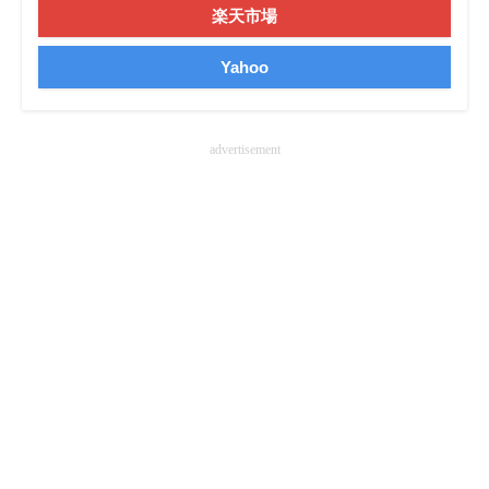
楽天市場
企業向けIT製品の総合サイト
Yahoo
IT製品の技術・比較・事例
製造業のIT導入・活用を支援
advertisement
モノづくり技術者専門サイト
エレクトロニクス専門サイト
電子設計の基本と応用
エネルギーの専門メディア
建設×テクノロジーの最前線
ちょっと気になるネットの話題