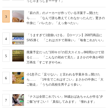
っじゃまっしまーーす！」
「萩の月」のメーカーが作っている洋菓子→開けた
3
ら…… 「なんで誰も教えてくれなかったんだ」驚きの
中身に「バレたか」「えっ食べたい」
「うますぎて1億個いける」【ローソン】268円商品に
4
SNS沸く 「これはガチで美味い」「毎食これがいい」
廃棄予定だった“100キロ”の巨大スイカ→8時間かけて切
5
ると…… 「こんなの初めて見た」まさかの中身が450
万再生「すごすぎやろw」
小1息子に「足りない」と言われる学童弁当→開けた
6
ら…… 「1年生でこれはすごい」まさかの中身に「大
ご馳走」「うちの高校生男子より多い」
「ナスは全部これでいい」94歳おばあちゃんが作る“夕
7
ご飯”がすごい！「真似してみます」「憧れます」