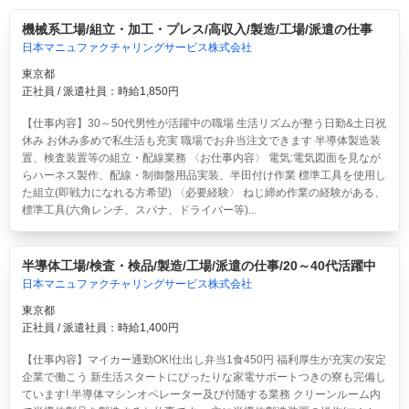
機械系工場/組立・加工・プレス/高収入/製造/工場/派遣の仕事
日本マニュファクチャリングサービス株式会社
東京都
正社員 / 派遣社員：時給1,850円
【仕事内容】30～50代男性が活躍中の職場 生活リズムが整う日勤&土日祝
休み お休み多めで私生活も充実 職場でお弁当注文できます 半導体製造装
置、検査装置等の組立・配線業務 〈お仕事内容〉 電気:電気図面を見なが
らハーネス製作、配線・制御盤用品実装、半田付け作業 標準工具を使用し
た組立(即戦力になれる方希望) 〈必要経験〉 ねじ締め作業の経験がある、
標準工具(六角レンチ、スパナ、ドライバー等)...
半導体工場/検査・検品/製造/工場/派遣の仕事/20～40代活躍中
日本マニュファクチャリングサービス株式会社
東京都
正社員 / 派遣社員：時給1,400円
【仕事内容】マイカー通勤OK!仕出し弁当1食450円 福利厚生が充実の安定
企業で働こう 新生活スタートにぴったりな家電サポートつきの寮も完備し
ています! 半導体マシンオペレーター及び付随する業務 クリーンルーム内