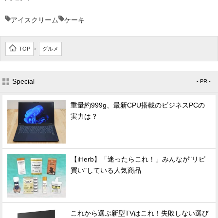
アイスクリーム
ケーキ
TOP
グルメ
>
Special
- PR -
重量約999g、最新CPU搭載のビジネスPCの
実力は？
【iHerb】「迷ったらこれ！」みんなが"リピ
買い"している人気商品
これから選ぶ新型TVはこれ！失敗しない選び