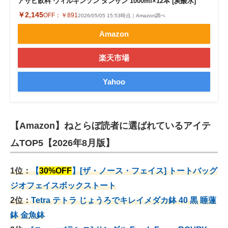
アサヒ飲料 ウィルキンソン タンサン 1000ml×12本 [炭酸水]
￥2,145
OFF：
￥891
2026/05/05 15:53時点｜Amazon調べ
Amazon
楽天市場
Yahoo
【Amazon】ねとらぼ読者に選ばれているアイテ
ムTOP5【2026年8月版】
1位：
【
30%OFF
】[ザ・ノース・フェイス] トートバッグ
ジオフェイスボックストート
2位：
Tetra テトラ じょうろでキレイメダカ鉢 40
黒 睡蓮
鉢 金魚鉢