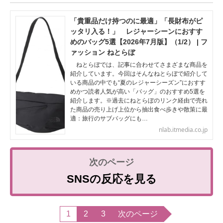
「貴重品だけ持つのに最適」「長財布がピ
ッタリ入る！」 レジャーシーンにおすす
めのバッグ5選【2026年7月版】（1/2） | フ
ァッション ねとらぼ
ねとらぼでは、記事に合わせてさまざまな商品を
紹介しています。今回はそんなねとらぼで紹介して
いる商品の中でも“夏のレジャーシーズン”におすす
めかつ読者人気が高い「バッグ」のおすすめ5選を
紹介します。※過去にねとらぼのリンク経由で売れ
た商品の売り上げ上位から抽出食べ歩きや散策に最
適：旅行のサブバッグにも…
nlab.itmedia.co.jp
SNSの反応を見る
1
2
3
次のページ