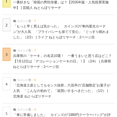
1
一番好きな「韓国の男性俳優」は？【2026年版・人気投票実施
中】 | 芸能人 ねとらぼリサーチ
コメント数：
7
2
「もっと早く買えば良かった」 カインズの“車内遮光カーテ
ン”が大人気 「プライバシーも保てて安心」「ぐっすり眠れま
した」（2/2） | ライフ ねとらぼリサーチ：2ページ目
コメント数：
7
3
兵庫県の「ケーキ」の名店10選！ 一番うまいと思う店はどこ？
【7月12日は「デコレーションケーキの日」！】（2/4） | 兵庫県
ねとらぼリサーチ：2ページ目
コメント数：
5
4
「北海道土産としてもセンス抜群」六花亭の“店舗限定”お菓子が
人気 「こんなの初めて」「箱買いするべきだった」（1/2） |
北海道 ねとらぼリサーチ
コメント数：
4
5
「車に常備しました」 カインズの“1980円クーラーバッグ”が評