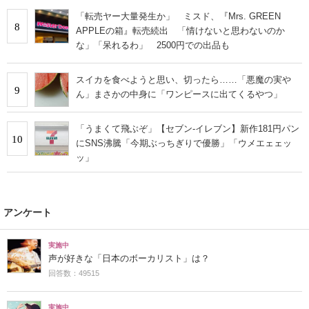
「転売ヤー大量発生か」 ミスド、『Mrs. GREEN
8
APPLEの箱』転売続出 「情けないと思わないのか
な」「呆れるわ」 2500円での出品も
スイカを食べようと思い、切ったら……「悪魔の実や
9
ん」まさかの中身に「ワンピースに出てくるやつ」
「うまくて飛ぶぞ」【セブン‐イレブン】新作181円パン
10
にSNS沸騰「今期ぶっちぎりで優勝」「ウメエェェッ
ッ」
アンケート
実施中
声が好きな「日本のボーカリスト」は？
回答数：49515
実施中