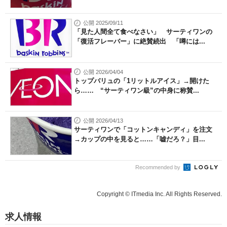
公開 2025/09/11
「見た人間全て食べなさい」 サーティワンの
「復活フレーバー」に絶賛続出 「噂には...
公開 2026/04/04
トップバリュの「1リットルアイス」→開けた
ら…… “サーティワン級”の中身に称賛...
公開 2026/04/13
サーティワンで「コットンキャンディ」を注文
→カップの中を見ると……「嘘だろ？」目...
Recommended by
Copyright © ITmedia Inc. All Rights Reserved.
求人情報