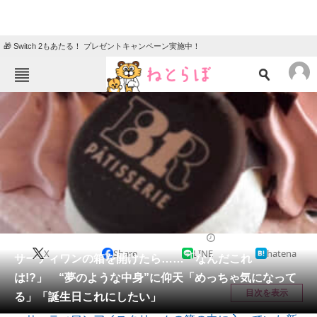
🎁 Switch 2もあたる！ プレゼントキャンペーン実施中！
ねとらぼメニュー
TOP
ニュース
エンタメ
クイズ
グルメ
地域
住まい
教育・育児
動物
リサーチ
グルメ
2026/05/09 07:05（公開）
X
Share
LINE
hatena
会員記事
サーティワンの箱を開けたら……「なんだこれ
は!?」 “夢のような中身”に仰天「めっちゃ気になって
メディア
目次を表示
る」「誕生日これにしたい」
注目記事を集めた総合ページ