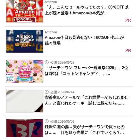
Amazon
「え、こんなセールやってたの？」80％OFF以
上が続々登場！Amazonの本気が...
PR
Amazon
Amazon今日も見逃せない！80%OFF以上が
続々登場
PR
公開 2026/05/09
「サーティワン フレーバー総選挙2026」、2位
は2位は「コットンキャンディ」、...
公開 2026/06/14
喫茶室ルノアールで「これ世界一かもしれませ
ん」と言われたケーキ→試しに頼んだら…...
公開 2026/05/03
妊娠31週の妻→夫がサーティワンで買ったの
は…… 目を疑う光景に「これでいくら？...