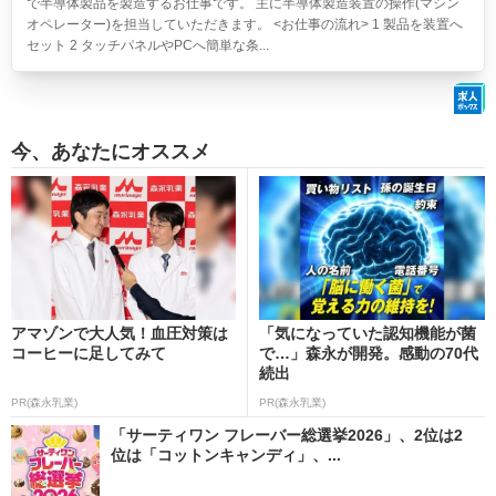
で半導体製品を製造するお仕事です。 主に半導体製造装置の操作(マシン
オペレーター)を担当していただきます。 <お仕事の流れ> 1 製品を装置へ
セット 2 タッチパネルやPCへ簡単な条...
今、あなたにオススメ
アマゾンで大人気！血圧対策は
「気になっていた認知機能が菌
コーヒーに足してみて
で…」森永が開発。感動の70代
続出
PR(森永乳業)
PR(森永乳業)
「サーティワン フレーバー総選挙2026」、2位は2
位は「コットンキャンディ」、...