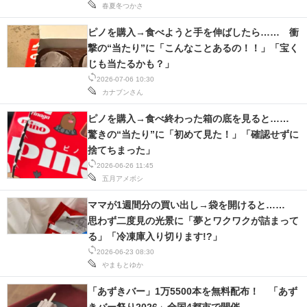
春夏冬つかさ
IT製品の技術・比較・事例
ピノを購入→食べようと手を伸ばしたら…… 衝
製造業のIT導入・活用を支援
撃の“当たり”に「こんなことあるの！！」「宝く
じも当たるかも？」
モノづくり技術者専門サイト
2026-07-06 10:30
カナブンさん
エレクトロニクス専門サイト
ピノを購入→食べ終わった箱の底を見ると……
電子設計の基本と応用
驚きの“当たり”に「初めて見た！」「確認せずに
捨てちまった」
エネルギーの専門メディア
2026-06-26 11:45
五月アメボシ
建設×テクノロジーの最前線
ママが1週間分の買い出し→袋を開けると……
ちょっと気になるネットの話題
思わず二度見の光景に「夢とワクワクが詰まって
る」「冷凍庫入り切ります!?」
2026-06-23 08:30
やまもとゆか
「あずきバー」1万5500本を無料配布！ 「あず