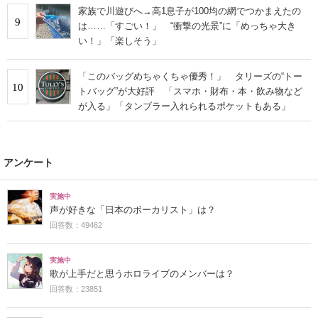
家族で川遊びへ→高1息子が100均の網でつかまえたの
9
は……「すごい！」 “衝撃の光景”に「めっちゃ大き
い！」「楽しそう」
「このバッグめちゃくちゃ優秀！」 タリーズの“トー
10
トバッグ”が大好評 「スマホ・財布・本・飲み物など
が入る」「タンブラー入れられるポケットもある」
アンケート
実施中
声が好きな「日本のボーカリスト」は？
回答数：49462
実施中
歌が上手だと思うホロライブのメンバーは？
回答数：23851