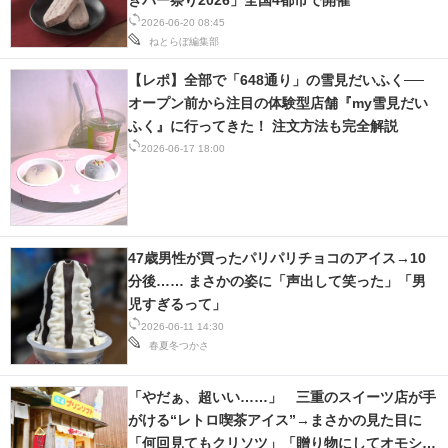
きバー祭り2026」全国4都市で開催
2026-06-20 08:45
ねとらぼ編集部
【レポ】全部で「648通り」の雪見だいふく──
オープン前から注目の体験型店舗『my雪見だい
ふく』に行ってきた！ 注文方法も完全解説
2026-06-17 18:00
47歳男性が買ったパリパリチョコのアイス→10
分後…… まさかの姿に「声出して笑った」「男
児すぎるって」
2026-06-11 14:30
春夏冬つかさ
「やだぁ、超いい……」 三重のスイーツ店が手
がける“レトロ喫茶アイス”→まさかの見た目に
「何回見てもクリソツ」「贈り物にしてオモシロ