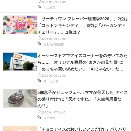
2026-05-09 07:05
川上酒乃
「サーティワン フレーバー総選挙2026」、2位は
「コットンキャンディ」、3位は「バーガンディ
チェリー」……1位は？
2026-05-09 00:00
ねとらぼ編集部
オーケーストアでアイスコーナーをのぞいてみた
ら…… オリジナル商品の“まさかの見た目”に
「めっちゃ買い求めたい」「AIじゃない、だ
と…」
2026-05-06 20:30
野田えがお
5歳息子がビュッフェへ→ママが仰天した“アイス
の盛り付け”に「天才ですね」「人生何周目な
の!?」
2026-04-27 11:45
深戸進路
「チョコアイスのおいしいとこだけ!!」パリパリ