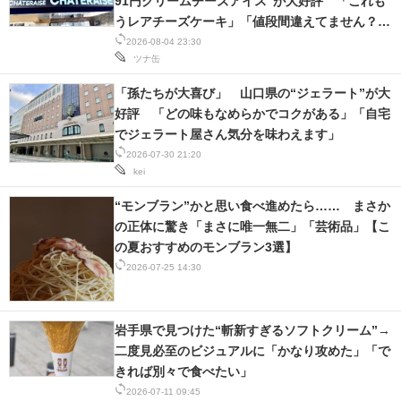
91円クリームチーズアイス”が大好評 「これも
うレアチーズケーキ」「値段間違えてません？」
スマホと通信の最新トレンド
「通年で販売して！」の声
2026-08-04 23:30
ツナ缶
進化するPCとデバイスの未来
「孫たちが大喜び」 山口県の“ジェラート”が大
好きが集まる 比べて選べる
好評 「どの味もなめらかでコクがある」「自宅
でジェラート屋さん気分を味わえます」
ビジネスと働き方のヒント
2026-07-30 21:20
kei
AI活用のいまが分かる
“モンブラン”かと思い食べ進めたら…… まさか
企業ITのトレンドを詳説
の正体に驚き「まさに唯一無二」「芸術品」【こ
の夏おすすめのモンブラン3選】
経営リーダーのコミュニティ
2026-07-25 14:30
マーケ×ITの今がよく分かる
岩手県で見つけた“斬新すぎるソフトクリーム”→
ITエンジニア向け専門サイト
二度見必至のビジュアルに「かなり攻めた」「で
きれば別々で食べたい」
企業向けIT製品の総合サイト
2026-07-11 09:45