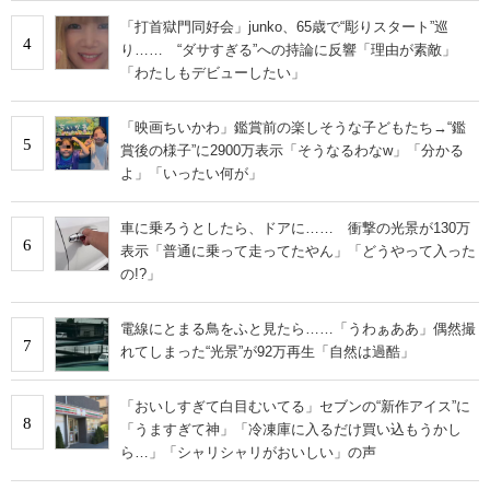
「打首獄門同好会」junko、65歳で“彫りスタート”巡
4
り…… “ダサすぎる”への持論に反響「理由が素敵」
「わたしもデビューしたい」
「映画ちいかわ」鑑賞前の楽しそうな子どもたち→“鑑
5
賞後の様子”に2900万表示「そうなるわなw」「分かる
よ」「いったい何が」
車に乗ろうとしたら、ドアに…… 衝撃の光景が130万
6
表示「普通に乗って走ってたやん」「どうやって入った
の!?」
電線にとまる鳥をふと見たら……「うわぁああ」偶然撮
7
れてしまった“光景”が92万再生「自然は過酷」
「おいしすぎて白目むいてる」セブンの“新作アイス”に
8
「うますぎて神」「冷凍庫に入るだけ買い込もうかし
ら…」「シャリシャリがおいしい」の声