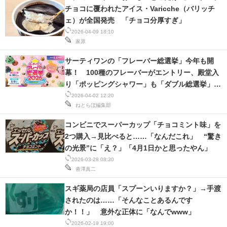
チョコに覆われたアイス・Varicche（バリッチ
ェ）が全国発売 「チョコ分厚すぎ」
2026-04-09 18:10
家原
サーティワンの「フレーバー総選挙」今年も開
幕！ 100種のフレーバーがエントリー、殿堂入
り「ポッピングシャワー」も「ダブル総選挙」限
定で投票可能
2026-04-02 12:20
ねとらぼ編集部
コンビニでスーパーカップ「チョコミント味」を
2つ購入→見比べると……「なんだこれ」 “驚き
の光景”に「え？」「4月1日かと思ったやん」
2026-03-28 08:30
沓澤真二
スギ薬局の店員「スプーンいりますか？」→手渡
されたのは……「そんなことあるんです
か！！」 意外な正体に「なんでwww」
2026-02-19 19:00