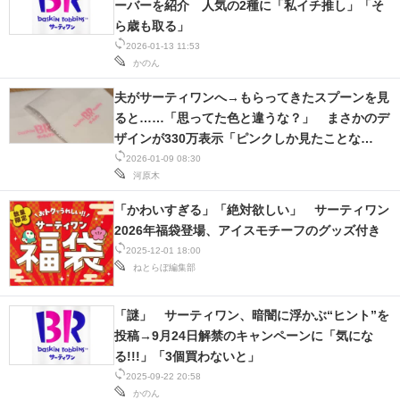
ーバーを紹介 人気の2種に「私イチ推し」「そ
ら歳も取る」
2026-01-13 11:53
かのん
夫がサーティワンへ→もらってきたスプーンを見
ると……「思ってた色と違うな？」 まさかのデ
ザインが330万表示「ピンクしか見たことな
い!!」
2026-01-09 08:30
河原木
「かわいすぎる」「絶対欲しい」 サーティワン
2026年福袋登場、アイスモチーフのグッズ付き
2025-12-01 18:00
ねとらぼ編集部
「謎」 サーティワン、暗闇に浮かぶ“ヒント”を
投稿→9月24日解禁のキャンペーンに「気にな
る!!!」「3個買わないと」
2025-09-22 20:58
かのん