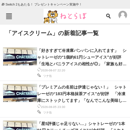
🎁 Switch 2もあたる！ プレゼントキャンペーン実施中！
ねとらぼメニュー
「アイスクリーム」の新着記事一覧
TOP
ニュース
エンタメ
クイズ
「好きすぎて冷凍庫パンパンに入れてます」 シ
グルメ
地域
ャトレーゼの“1個約61円シューアイス”が好評
「生地とバニラアイスの相性が◎」「家族も好き
住まい
教育・育児
で夏はストックしてる」
2026-08-07 22:20
ツナ缶
動物
リサーチ
「プレミアムの名前は伊達じゃない！」 シャト
会員記事
レーゼの“183円本格抹茶アイス”が好評 「冷凍
庫にストックしてます」「なんでこんな美味しい
メディア
ん？」
2026-08-05 23:30
ツナ缶
注目記事を集めた総合ページ
「星5評価じゃ足りない…」シャトレーゼの“1本
ITの今と未来を見通す