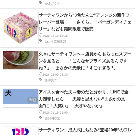
かえざくら
サーティワンから“3色だんご”アレンジの新作フ
レーバー登場！ 「さくら」「バーガンディチェ
リー」なども期間限定で販売
2026-02-19 18:15
ねとらぼ編集部
久々にサーティワンへ→店員からもらったスプー
ンを見ると……「こんなサプライズあるんです
ね？」 まさかの光景に「すごすぎる!!」
2026-02-05 08:30
沓澤真二
アイスを食べた夫→妻のだと分かり、LINEで全
力謝罪したら……夫婦と思えない“まさかの文
面”に「大笑い」「天才やないか」
2026-01-19 21:00
吉田明香里
サーティワン、成人式にちなみ“登場20年”のフレ