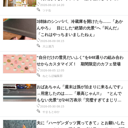
素敵女になりたい」
2026-06-10 14:20
ツナ缶
3姉妹のシンパパ、冷蔵庫を開けたら……「あか
んやろ」 目にした“絶望の光景”へ「叫んだ」
「これはやっちまいましたねぇ」
2026-06-09 08:15
川上酒乃
“自分だけの雪見だいふく”を648通りの組み合わ
せからカスタマイズ！ 期間限定のカフェ登場
2026-06-05 12:05
ねとらぼ編集部
おばあちゃん「週末は孫が泊まりに来るんです」
→用意したのは……「最高じゃん!!」 “とんで
もない光景”が240万表示「完璧すぎてまじリス
ペクト」
2026-05-30 08:15
やまもとゆか
夫に「ハーゲンダッツ買ってきて」とお願いした