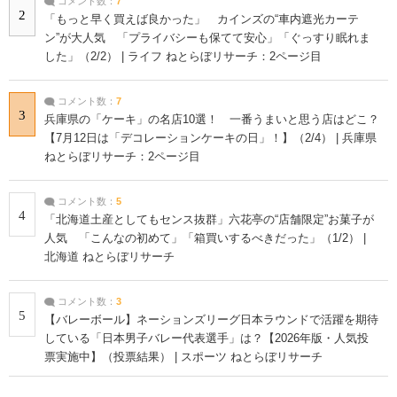
コメント数：
7
2
「もっと早く買えば良かった」 カインズの“車内遮光カーテ
ン”が大人気 「プライバシーも保てて安心」「ぐっすり眠れま
した」（2/2） | ライフ ねとらぼリサーチ：2ページ目
コメント数：
7
3
兵庫県の「ケーキ」の名店10選！ 一番うまいと思う店はどこ？
【7月12日は「デコレーションケーキの日」！】（2/4） | 兵庫県
ねとらぼリサーチ：2ページ目
コメント数：
5
4
「北海道土産としてもセンス抜群」六花亭の“店舗限定”お菓子が
人気 「こんなの初めて」「箱買いするべきだった」（1/2） |
北海道 ねとらぼリサーチ
コメント数：
3
5
【バレーボール】ネーションズリーグ日本ラウンドで活躍を期待
している「日本男子バレー代表選手」は？【2026年版・人気投
票実施中】（投票結果） | スポーツ ねとらぼリサーチ