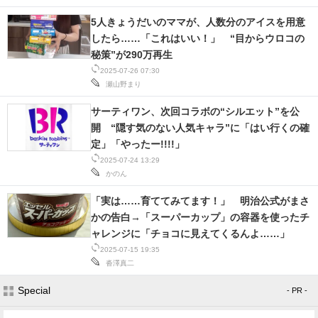
5人きょうだいのママが、人数分のアイスを用意
したら……「これはいい！」 “目からウロコの
秘策”が290万再生
2025-07-26 07:30
瀬山野まり
サーティワン、次回コラボの“シルエット”を公
開 “隠す気のない人気キャラ”に「はい行くの確
定」「やったー!!!!」
2025-07-24 13:29
かのん
「実は……育ててみてます！」 明治公式がまさ
かの告白→「スーパーカップ」の容器を使ったチ
ャレンジに「チョコに見えてくるんよ……」
2025-07-15 19:35
沓澤真二
Special
- PR -