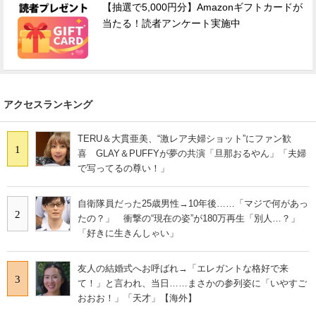
【抽選で5,000円分】Amazonギフトカードが
当たる！読者アンケート実施中
アクセスランキング
TERU＆大貫亜美、“激レア夫婦ショット”にファン歓
1
喜 GLAY＆PUFFYが夢の共演「旦那おるやん」「夫婦
で写ってるの尊い！」
自衛隊員だった25歳男性→10年後……「マジで何があっ
2
たの？」 衝撃の“現在の姿”が180万再生「別人…？」
「好きに生きんしゃい」
友人の結婚式へお呼ばれ→「エレガントな格好で来
3
て！」と言われ、当日……まさかの参列姿に「いやすご
おおお！」「天才」【海外】