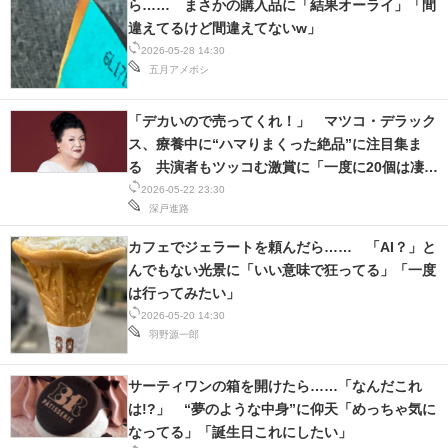
ら…… まさかの購入品に「結果オーライ」「間
違えてるけど間違えてないw」
2026-05-28 14:30
五月アメボシ
「デカいので売ってくれ！」 マツコ・デラック
ス、療養中に“ハマりまくった絶品”に注目集ま
る 共演者もツッコむ激賞に「一度に20個は凄す
ぎ」
2026-05-22 23:30
深戸進路
カフェでジェラートを頼んだら…… 「AI？」と
んでもない光景に「いい意味で狂ってる」「一度
は行ってみたい」
2026-05-20 14:30
羽野源一郎
サーティワンの箱を開けたら……「なんだこれ
は!?」 “夢のような中身”に仰天「めっちゃ気に
なってる」「誕生日これにしたい」