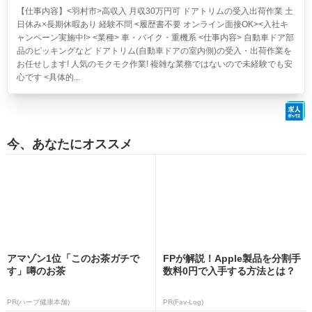
【仕事内容】<羽村市>高収入 月収30万円可 ドアトリムの受入出荷作業 土
日休み×長期休暇あり 経験不問 <履歴書不要 オンライン面接OK><入社キ
ャンペーン実施中!> <業種> 車・バイク・重機系 <仕事内容> 自動車ドア部
品のピッキングなど ドアトリム(自動車ドアの室内側)の受入・出荷作業を
お任せします! 人気のモクモク作業! 複雑な業務ではないので未経験でも安
心です <具体的...
今、あなたにオススメ
アマゾン1位「このお茶ガチで
FPが解説！Apple製品を分割手
す」噂のお茶
数料0円で入手する方法とは？
PR(ハーブ健康本舗)
PR(Fav-Log)