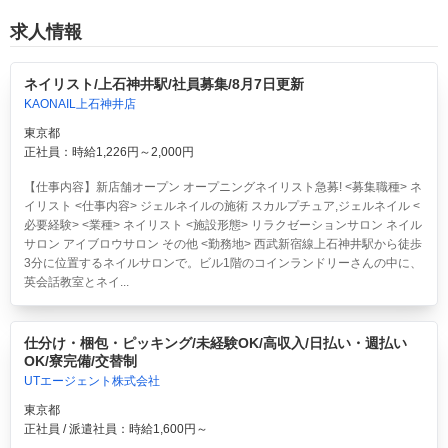
求人情報
ネイリスト/上石神井駅/社員募集/8月7日更新
KAONAIL上石神井店
東京都
正社員：時給1,226円～2,000円
【仕事内容】新店舗オープン オープニングネイリスト急募! <募集職種> ネ
イリスト <仕事内容> ジェルネイルの施術 スカルプチュア,ジェルネイル <
必要経験> <業種> ネイリスト <施設形態> リラクゼーションサロン ネイル
サロン アイブロウサロン その他 <勤務地> 西武新宿線上石神井駅から徒歩
3分に位置するネイルサロンで。ビル1階のコインランドリーさんの中に、
英会話教室とネイ...
仕分け・梱包・ピッキング/未経験OK/高収入/日払い・週払い
OK/寮完備/交替制
UTエージェント株式会社
東京都
正社員 / 派遣社員：時給1,600円～