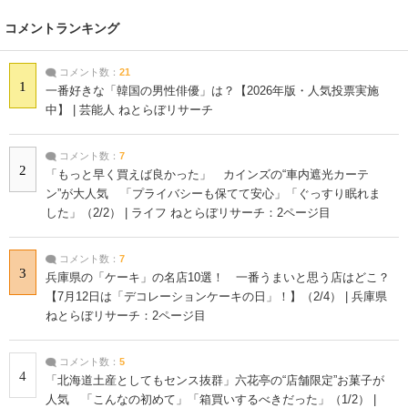
コメントランキング
コメント数：
21
1
一番好きな「韓国の男性俳優」は？【2026年版・人気投票実施
中】 | 芸能人 ねとらぼリサーチ
コメント数：
7
2
「もっと早く買えば良かった」 カインズの“車内遮光カーテ
ン”が大人気 「プライバシーも保てて安心」「ぐっすり眠れま
した」（2/2） | ライフ ねとらぼリサーチ：2ページ目
コメント数：
7
3
兵庫県の「ケーキ」の名店10選！ 一番うまいと思う店はどこ？
【7月12日は「デコレーションケーキの日」！】（2/4） | 兵庫県
ねとらぼリサーチ：2ページ目
コメント数：
5
4
「北海道土産としてもセンス抜群」六花亭の“店舗限定”お菓子が
人気 「こんなの初めて」「箱買いするべきだった」（1/2） |