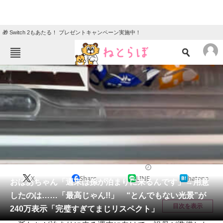
🎁 Switch 2もあたる！ プレゼントキャンペーン実施中！
ねとらぼメニュー
TOP
ニュース
エンタメ
クイズ
グルメ
地域
住まい
教育・育児
動物
リサーチ
グルメ
2026/05/30 08:15（公開）
X
Share
LINE
hatena
会員記事
おばあちゃん「週末は孫が泊まりに来るんです」→用意
したのは……「最高じゃん!!」 “とんでもない光景”が
メディア
目次を表示
240万表示「完璧すぎてまじリスペクト」
注目記事を集めた総合ページ