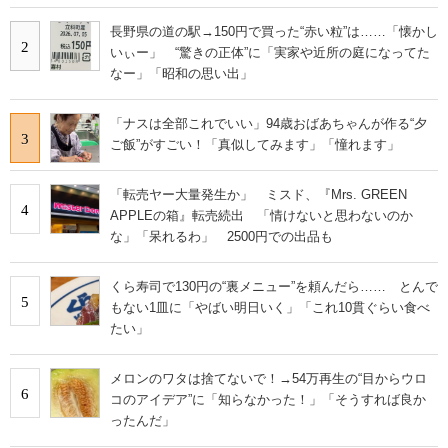
長野県の道の駅→150円で買った“赤い粒”は……「懐かし
2
いぃー」 “驚きの正体”に「実家や近所の庭になってた
なー」「昭和の思い出」
「ナスは全部これでいい」94歳おばあちゃんが作る“夕
3
ご飯”がすごい！「真似してみます」「憧れます」
「転売ヤー大量発生か」 ミスド、『Mrs. GREEN
4
APPLEの箱』転売続出 「情けないと思わないのか
な」「呆れるわ」 2500円での出品も
くら寿司で130円の“裏メニュー”を頼んだら…… とんで
5
もない1皿に「やばい明日いく」「これ10貫ぐらい食べ
たい」
メロンのワタは捨てないで！→54万再生の“目からウロ
6
コのアイデア”に「知らなかった！」「そうすれば良か
ったんだ」