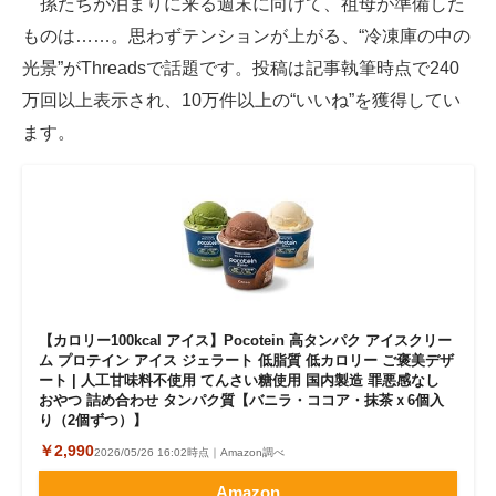
孫たちが泊まりに来る週末に向けて、祖母が準備した
ものは……。思わずテンションが上がる、“冷凍庫の中の
ITの今と未来を見通す
光景”がThreadsで話題です。投稿は記事執筆時点で240
スマホと通信の最新トレンド
万回以上表示され、10万件以上の“いいね”を獲得してい
ます。
進化するPCとデバイスの未来
好きが集まる 比べて選べる
ビジネスと働き方のヒント
AI活用のいまが分かる
企業ITのトレンドを詳説
【カロリー100kcal アイス】Pocotein 高タンパク アイスクリー
ム プロテイン アイス ジェラート 低脂質 低カロリー ご褒美デザ
経営リーダーのコミュニティ
ート | 人工甘味料不使用 てんさい糖使用 国内製造 罪悪感なし
おやつ 詰め合わせ タンパク質【バニラ・ココア・抹茶ｘ6個入
り（2個ずつ）】
マーケ×ITの今がよく分かる
￥2,990
2026/05/26 16:02時点｜Amazon調べ
ITエンジニア向け専門サイト
Amazon