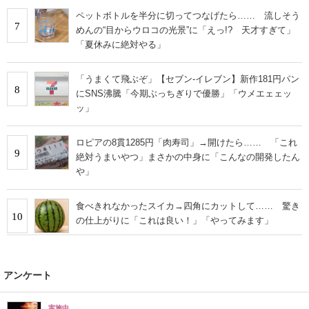
ペットボトルを半分に切ってつなげたら…… 流しそう
7
めんの“目からウロコの光景”に「えっ!? 天才すぎて」
「夏休みに絶対やる」
「うまくて飛ぶぞ」【セブン‐イレブン】新作181円パン
8
にSNS沸騰「今期ぶっちぎりで優勝」「ウメエェェッ
ッ」
ロピアの8貫1285円「肉寿司」→開けたら…… 「これ
9
絶対うまいやつ」まさかの中身に「こんなの開発したん
や」
食べきれなかったスイカ→四角にカットして…… 驚き
10
の仕上がりに「これは良い！」「やってみます」
アンケート
実施中