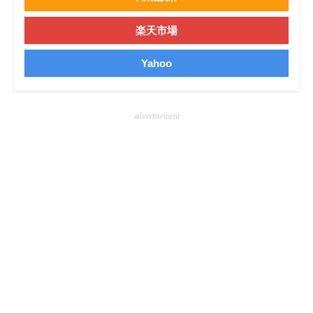
企業向けIT製品の総合サイト
楽天市場
IT製品の技術・比較・事例
Yahoo
製造業のIT導入・活用を支援
モノづくり技術者専門サイト
advertisement
エレクトロニクス専門サイト
電子設計の基本と応用
エネルギーの専門メディア
建設×テクノロジーの最前線
ちょっと気になるネットの話題