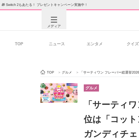
🎁 Switch 2もあたる！ プレゼントキャンペーン実施中！
メディア
TOP
ニュース
エンタメ
クイズ
注目記事を集めた総合ページ
ITの今
TOP
>
グルメ
>
「サーティワン フレーバー総選挙20
ビジネスと働き方のヒント
AI活用
グルメ
「サーティワン
ITエンジニア向け専門サイト
企業向けI
位は「コット
ガンディチェ