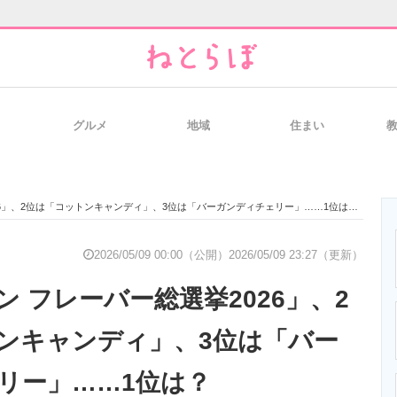
グルメ
地域
住まい
と未来を見通す
スマホと通信の最新トレンド
進化するPCとデ
26」、2位は「コットンキャンディ」、3位は「バーガンディチェリー」……1位は？
のいまが分かる
企業ITのトレンドを詳説
経営リーダーの
2026/05/09 00:00（公開）
2026/05/09 23:27（更新）
 フレーバー総選挙2026」、2
T製品の総合サイト
IT製品の技術・比較・事例
製造業のIT導入
ンキャンディ」、3位は「バー
リー」……1位は？