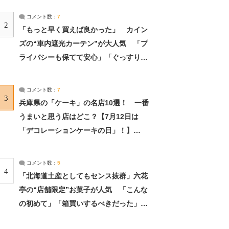
コメント数：
7
2
「もっと早く買えば良かった」 カイン
ズの“車内遮光カーテン”が大人気 「プ
ライバシーも保てて安心」「ぐっすり眠
れました」（2/2） | ライフ ねとらぼリ
サーチ：2ページ目
コメント数：
7
3
兵庫県の「ケーキ」の名店10選！ 一番
うまいと思う店はどこ？【7月12日は
「デコレーションケーキの日」！】
（2/4） | 兵庫県 ねとらぼリサーチ：2ペ
ージ目
コメント数：
5
4
「北海道土産としてもセンス抜群」六花
亭の“店舗限定”お菓子が人気 「こんな
の初めて」「箱買いするべきだった」
（1/2） | 北海道 ねとらぼリサーチ