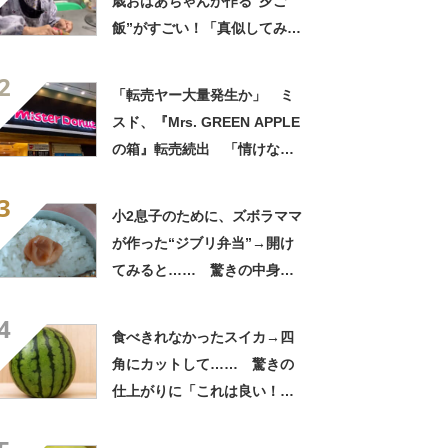
歳おばあちゃんが作る“夕ご
飯”がすごい！「真似してみま
す」「憧れます」
2
「転売ヤー大量発生か」 ミ
スド、『Mrs. GREEN APPLE
の箱』転売続出 「情けない
と思わないのかな」「呆れる
3
わ」 2500円での出品も
小2息子のために、ズボラママ
が作った“ジブリ弁当”→開け
てみると…… 驚きの中身に
「天才!?」「工夫してて愛を
4
感じます」
食べきれなかったスイカ→四
角にカットして…… 驚きの
仕上がりに「これは良い！」
「やってみます」