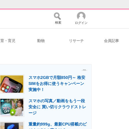
検索
ログイン
教育・育児
動物
リサーチ
会員記事
バイスの未来
好きが集まる 比べて選べる
- PR -
スマホ2GBで月額850円～ 格安
コミュニティ
マーケ×ITの今がよく分かる
SIMをお得に使うキャンペーン
実施中！
スマホの写真／動画をもう一段
・活用を支援
安全に 買い切りクラウドストレ
ージ
重量約999g、最新CPU搭載のビ