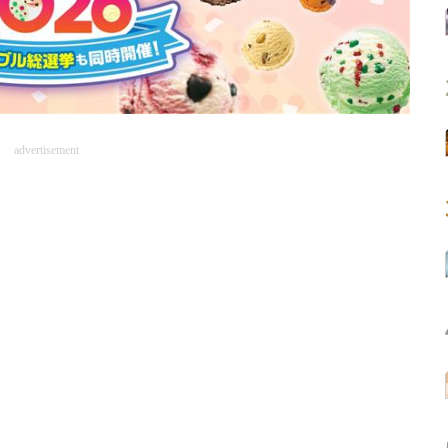
advertisement