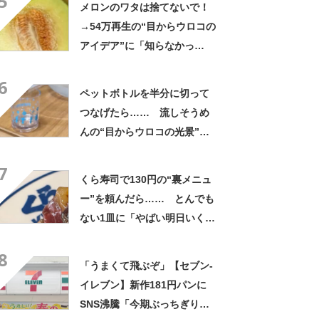
5
メロンのワタは捨てないで！
→54万再生の“目からウロコの
アイデア”に「知らなかっ
た！」「そうすれば良かった
6
んだ」
ペットボトルを半分に切って
つなげたら…… 流しそうめ
んの“目からウロコの光景”に
「えっ!? 天才すぎて」「夏
7
休みに絶対やる」
くら寿司で130円の“裏メニュ
ー”を頼んだら…… とんでも
ない1皿に「やばい明日いく」
「これ10貫ぐらい食べたい」
8
「うまくて飛ぶぞ」【セブン‐
イレブン】新作181円パンに
SNS沸騰「今期ぶっちぎりで