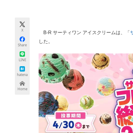
モノづくり技術者専門サイト
エレクトロ
X
B-R サーティワン アイスクリームは、「
ちょっと気になるネットの話題
した。
Share
LINE
hatena
Home