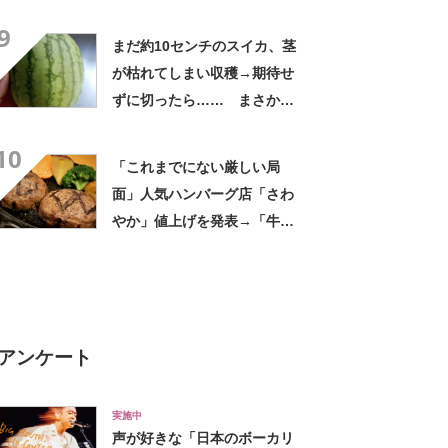
優勝」「ウメエェェッッ」
9
まだ約10センチのスイカ、茎
が枯れてしまい収穫→期待せ
ずに切ったら…… まさかの
中身が700万表示 「わ
10
ぁ！」「全部これがいい」投
「これまでにない厳しい局
稿者に話を聞いた
面」人気ハンバーグ店「さわ
やか」値上げを発表→「牛肉
の価格が想定以上に高騰」対
象メニューは？
アンケート
実施中
声が好きな「日本のボーカリ