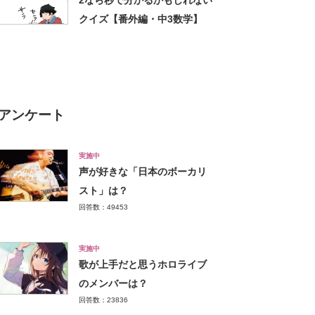
2なら秒で分かるかもしれない
クイズ【番外編・中3数学】
アンケート
実施中
声が好きな「日本のボーカリ
スト」は？
回答数：49453
実施中
歌が上手だと思うホロライブ
のメンバーは？
回答数：23836