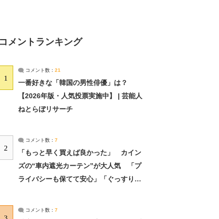
コメントランキング
コメント数：
21
1
一番好きな「韓国の男性俳優」は？
【2026年版・人気投票実施中】 | 芸能人
ねとらぼリサーチ
コメント数：
7
2
「もっと早く買えば良かった」 カイン
ズの“車内遮光カーテン”が大人気 「プ
ライバシーも保てて安心」「ぐっすり眠
れました」（2/2） | ライフ ねとらぼリ
サーチ：2ページ目
コメント数：
7
3