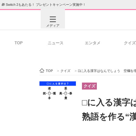
🎁 Switch 2もあたる！ プレゼントキャンペーン実施中！
メディア
TOP
ニュース
エンタメ
クイズ
注目記事を集めた総合ページ
ITの今
TOP
>
クイズ
>
□に入る漢字はなんでしょう 空欄を埋
ビジネスと働き方のヒント
AI活用
クイズ
□に入る漢字
ITエンジニア向け専門サイト
企業向けI
熟語を作る“