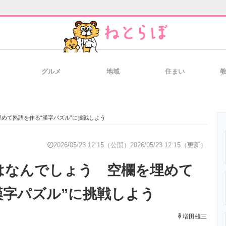
グルメ
地域
住まい
と未来を見通す
スマホと通信の最新トレンド
進化するPCとデ
めて熟語を作る“漢字パズル”に挑戦しよう
のいまが分かる
企業ITのトレンドを詳説
経営リーダーの
2026/05/23 12:15（公開）
2026/05/23 12:15（更新）
はなんでしょう 空欄を埋めて
T製品の総合サイト
IT製品の技術・比較・事例
製造業のIT導入
漢字パズル”に挑戦しよう
増田雄三