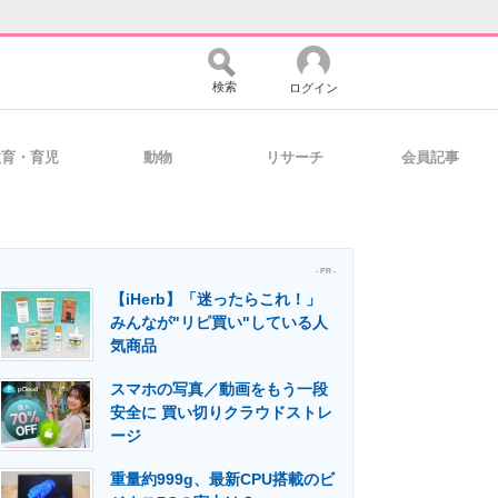
検索
ログイン
教育・育児
動物
リサーチ
会員記事
バイスの未来
好きが集まる 比べて選べる
- PR -
【iHerb】「迷ったらこれ！」
コミュニティ
マーケ×ITの今がよく分かる
みんなが"リピ買い"している人
気商品
スマホの写真／動画をもう一段
・活用を支援
安全に 買い切りクラウドストレ
ージ
重量約999g、最新CPU搭載のビ