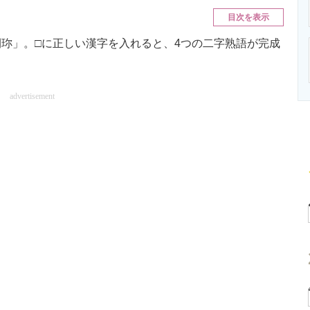
ニクス専門サイト
電子設計の基本と応用
エネルギーの専
目次を表示
珎」。□に正しい漢字を入れると、4つの二字熟語が完成
advertisement