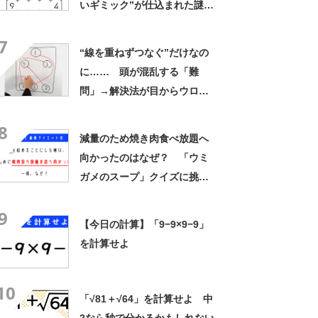
いギミック”が仕込まれた謎解
きに2万7000いいね 「す
7
げ！ 天才！」
“線を重ねずつなぐ”だけなの
に…… 頭が混乱する「難
問」→解決法が目からウロコ
だと“295万再生”の大反響
8
減量のため焼き肉食べ放題へ
向かったのはなぜ？ 「ウミ
ガメのスープ」クイズに挑
戦！【レベル1】
9
【今日の計算】「9−9×9−9」
を計算せよ
10
「√81＋√64」を計算せよ 中