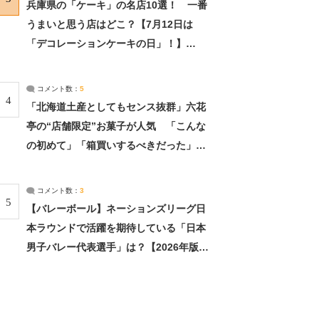
兵庫県の「ケーキ」の名店10選！ 一番
うまいと思う店はどこ？【7月12日は
「デコレーションケーキの日」！】
（2/4） | 兵庫県 ねとらぼリサーチ：2ペ
ージ目
コメント数：
5
4
「北海道土産としてもセンス抜群」六花
亭の“店舗限定”お菓子が人気 「こんな
の初めて」「箱買いするべきだった」
（1/2） | 北海道 ねとらぼリサーチ
コメント数：
3
5
【バレーボール】ネーションズリーグ日
本ラウンドで活躍を期待している「日本
男子バレー代表選手」は？【2026年版・
人気投票実施中】（投票結果） | スポー
ツ ねとらぼリサーチ