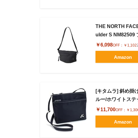
THE NORTH FA
ulder S NM8250
￥6,098
OFF：
￥1,102
Amazon
[キタムラ] 斜め掛
ルー/ホワイトステッチ
￥11,700
OFF：
￥1,30
Amazon