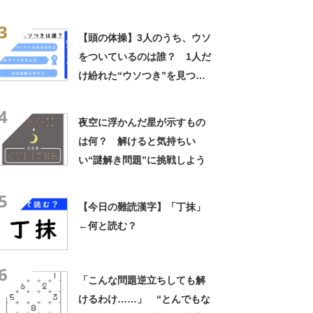
3
【頭の体操】3人のうち、ウソ
をついているのは誰？ 1人だ
け紛れた“ウソつき”を見つけ
よう
4
夜空に浮かんだ星が示すもの
は何？ 解けると気持ちい
い“謎解き問題”に挑戦しよう
5
【今日の難読漢字】「丁抹」
←何と読む？
6
「こんな問題逆立ちしても解
けるわけ……」 “とんでもな