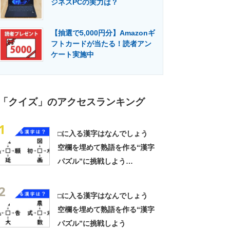
ジネスPCの実力は？
門メディア
建設×テクノロジーの最前線
【抽選で5,000円分】Amazonギ
フトカードが当たる！読者アン
ケート実施中
「クイズ」のアクセスランキング
1
□に入る漢字はなんでしょう
空欄を埋めて熟語を作る“漢字
パズル”に挑戦しよう
（26/08/05）
2
□に入る漢字はなんでしょう
空欄を埋めて熟語を作る“漢字
パズル”に挑戦しよう