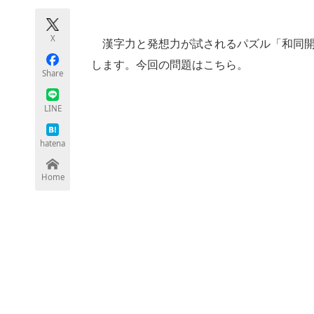
モノづくり技術者専門サイト
エレクトロ
X
漢字力と発想力が試されるパズル「和同開
します。今回の問題はこちら。
Share
ちょっと気になるネットの話題
LINE
hatena
Home