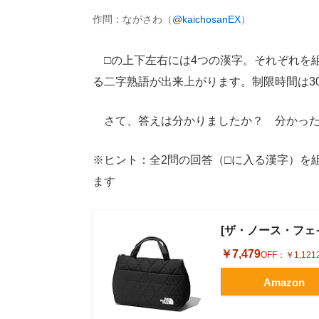
作問：ながさわ（
@kaichosanEX
）
□の上下左右には4つの漢字。それぞれを
る二字熟語が出来上がります。制限時間は3
さて、答えは分かりましたか？ 分かった
※ヒント：全2問の回答（□に入る漢字）を
ます
[ザ・ノース・フェイス]
￥7,479
OFF：
￥1,121
Amazon