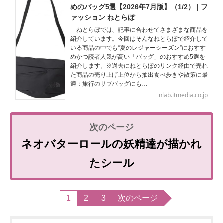
めのバッグ5選【2026年7月版】（1/2） | フ
ァッション ねとらぼ
ねとらぼでは、記事に合わせてさまざまな商品を
紹介しています。今回はそんなねとらぼで紹介して
いる商品の中でも“夏のレジャーシーズン”におすす
めかつ読者人気が高い「バッグ」のおすすめ5選を
紹介します。※過去にねとらぼのリンク経由で売れ
た商品の売り上げ上位から抽出食べ歩きや散策に最
適：旅行のサブバッグにも…
nlab.itmedia.co.jp
ネオバターロールの妖精達が描かれ
たシール
1
2
3
次のページ