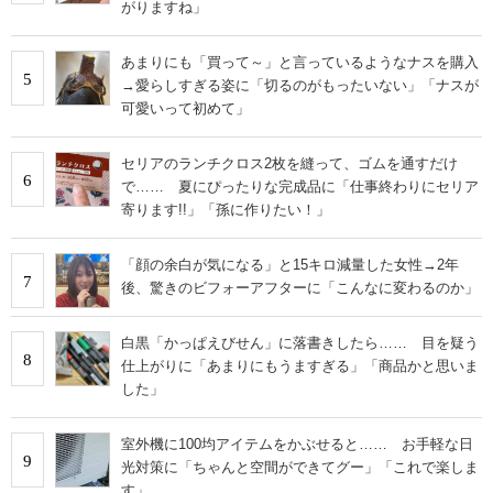
がりますね」
あまりにも「買って～」と言っているようなナスを購入
5
→愛らしすぎる姿に「切るのがもったいない」「ナスが
可愛いって初めて」
セリアのランチクロス2枚を縫って、ゴムを通すだけ
6
で…… 夏にぴったりな完成品に「仕事終わりにセリア
寄ります!!」「孫に作りたい！」
「顔の余白が気になる」と15キロ減量した女性→2年
7
後、驚きのビフォーアフターに「こんなに変わるのか」
白黒「かっぱえびせん」に落書きしたら…… 目を疑う
8
仕上がりに「あまりにもうますぎる」「商品かと思いま
した」
室外機に100均アイテムをかぶせると…… お手軽な日
9
光対策に「ちゃんと空間ができてグー」「これで楽しま
す」