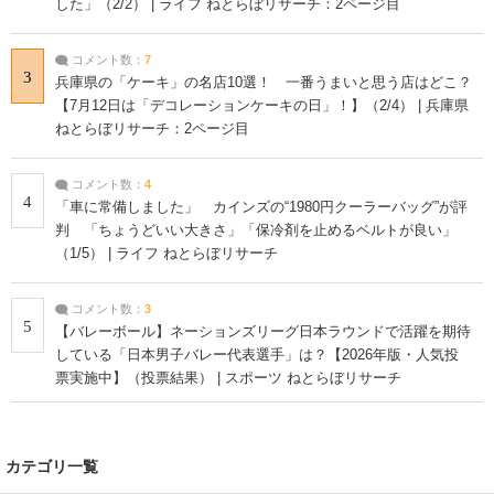
した」（2/2） | ライフ ねとらぼリサーチ：2ページ目
コメント数：
7
3
兵庫県の「ケーキ」の名店10選！ 一番うまいと思う店はどこ？
【7月12日は「デコレーションケーキの日」！】（2/4） | 兵庫県
ねとらぼリサーチ：2ページ目
コメント数：
4
4
「車に常備しました」 カインズの“1980円クーラーバッグ”が評
判 「ちょうどいい大きさ」「保冷剤を止めるベルトが良い」
（1/5） | ライフ ねとらぼリサーチ
コメント数：
3
5
【バレーボール】ネーションズリーグ日本ラウンドで活躍を期待
している「日本男子バレー代表選手」は？【2026年版・人気投
票実施中】（投票結果） | スポーツ ねとらぼリサーチ
カテゴリ一覧