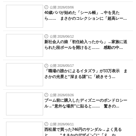
公開 2026/03/06
40歳パパが始めた「シール帳」→中を見た
ら…… まさかのコレクションに「超高レー...
公開 2026/06/12
新社会人の娘「初任給入ったから」→家族に送
られた段ボールを開けると…… 感動の中...
公開 2026/05/17
「職場の誰かによるイタズラ」が33万表示 ま
さかの光景と“深まる謎”に「続きそう...
公開 2026/03/26
ブーム前に購入したディズニーのボンドロシー
ル→“意外な場所”に貼ると…… 驚きの...
公開 2026/06/11
西松屋で買った746円のサンダル→よく見る
と…… “まさかのデザイン”に「え、か...