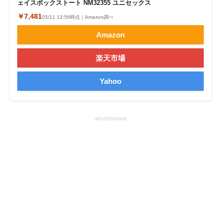
ェイスボックストート NM32355 ユニセックス
企業向けIT製品の総合サイト
￥7,481
05/11 13:56時点｜Amazon調べ
IT製品の技術・比較・事例
Amazon
製造業のIT導入・活用を支援
楽天市場
モノづくり技術者専門サイト
Yahoo
エレクトロニクス専門サイト
電子設計の基本と応用
advertisement
エネルギーの専門メディア
建設×テクノロジーの最前線
ちょっと気になるネットの話題