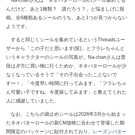
Na-chanさんは「ネオバターロールのシール集めてる
んだけど、あと1種類？ 誰だろう？」と悩ましげに投
稿。全6種類あるシールのうち、あと1つが見つからない
ようです。
すると同じくシールを集めているというThreadsユー
ザーから「この子だと思います(笑)」とフラレちゃんと
いうキャラクターのシールの写真が。Na-chanさんは普
段は夕方に買い物に行くためか、ネオバターロールが少
なくなっているそうで「その子出会ったことないで
す〜！」「今度早い時間に行ってみます」「フラレちゃ
ん可愛い子ですね。今度探してみます」と教えてくれた
人に感謝していました。
なお、こちらの袋止めシールは2026年3月から始まっ
たネオバターロールの新CM放映に合わせて登場した期
間限定のパッケージに貼付されており、
レーズンバター