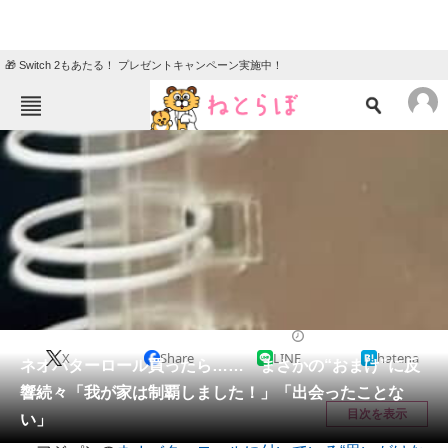
🎁 Switch 2もあたる！ プレゼントキャンペーン実施中！
ねとらぼメニュー
TOP
ニュース
エンタメ
クイズ
グルメ
地域
住まい
教育・育児
動物
リサーチ
ライフスタイル
2026/05/13 22:00（公開）
X
Share
LINE
hatena
会員記事
ネオバターロール買ったら…… まさかの“おまけ”に反
響続々「我が家は制覇しました！」「出会ったことな
メディア
目次を表示
い」
注目記事を集めた総合ページ