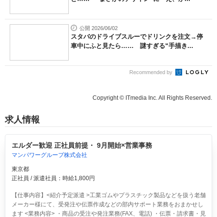
公開 2026/06/02
スタバのドライブスルーでドリンクを注文→停
車中にふと見たら…… 謎すぎる“手描き...
Recommended by
Copyright © ITmedia Inc. All Rights Reserved.
求人情報
エルダー歓迎 正社員前提・ 9月開始×営業事務
マンパワーグループ株式会社
東京都
正社員 / 派遣社員：時給1,800円
【仕事内容】<紹介予定派遣 >工業ゴムやプラスチック製品などを扱う老舗
メーカー様にて、受発注や伝票作成などの部内サポート業務をおまかせし
ます <業務内容> ・商品の受注や発注業務(FAX、電話) ・伝票・請求書・見