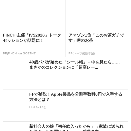
FINCHI主催「IVS2026」トーク
アマゾン1位「このお茶ガチで
セッションが話題に！
す」噂のお茶
PR(FINCHI on GOETHE)
PR(ハーブ健康本舗)
40歳パパが始めた「シール帳」→中を見たら……
まさかのコレクションに「超高レー...
FPが解説！Apple製品を分割手数料0円で入手する
方法とは？
PR(Fav-Log)
新社会人の娘「初任給入ったから」→家族に送られ