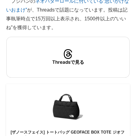
フジパンの
ネオバターロールに付いている“思いがけな
いおまけ”
が、Threadsで話題になっています。投稿は記
ITの今と未来を見通す
事執筆時点で15万回以上表示され、1500件以上の“いい
スマホと通信の最新トレンド
ね”を獲得しています。
進化するPCとデバイスの未来
好きが集まる 比べて選べる
Threadsで見る
ビジネスと働き方のヒント
AI活用のいまが分かる
企業ITのトレンドを詳説
経営リーダーのコミュニティ
マーケ×ITの今がよく分かる
ITエンジニア向け専門サイト
[ザノースフェイス] トートバッグ GEOFACE BOX TOTE ジオフ