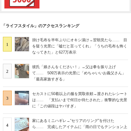
「ライフスタイル」のアクセスランキング
掛け毛布を半年ぶりにオキシ漬け→翌朝見たら…… 目
1
を疑う光景に「嘘だと言ってくれ」「うちの毛布も怖く
なってきた」と627万表示
彼氏「娘さんをください！」→父は拳を振り上げ
2
て…… 509万表示の光景に「めちゃいいお義父さん」
「最高家族すぎる」
セカストに50着以上の服を買取依頼→渡されたレシート
3
は…… 「支払いまで何日か待たされた」衝撃的な光景
に「この値段はヤバすぎ」
家にあるミニハギレ→“セリアのリング”を付けた
4
ら…… 完成したアイテムに「雨の日でもテンション上