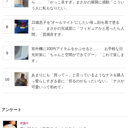
7
ら…… 「かっこ良すぎ」まさかの展開に感動「こうい
う人に私もなりたい」
22歳息子を“オールマイト”にしたい母→顔を黒で塗る
8
と…… まさかの完成度に「フィギュアかと思ったら人
間」「質感良すぎ」
室外機に100均アイテムをかぶせると…… お手軽な日
9
光対策に「ちゃんと空間ができてグー」「これで楽しま
す」
あまりにも「買って～」と言っているようなナスを購入
10
→愛らしすぎる姿に「切るのがもったいない」「ナスが
可愛いって初めて」
アンケート
実施中