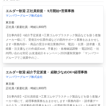
エルダー歓迎 正社員前提・ 9月開始×営業事務
マンパワーグループ株式会社
東京都
正社員 / 派遣社員：時給1,800円
【仕事内容】<紹介予定派遣 >工業ゴムやプラスチック製品などを扱う老舗
メーカー様にて、受発注や伝票作成などの部内サポート業務をおまかせし
ます <業務内容> ・商品の受注や発注業務(FAX、電話) ・伝票・請求書・見
積書・注文書などの作成(Excel、手書き) ・各種確認調整 ・電話対応 ・社
内問い合わせ対応 お友達紹介キャンペーン2026夏秋実施中 「マンパワー
グループでご就業中のご...
エルダー歓迎 紹介予定派遣・ 経験少なめOK×経理事務
マンパワーグループ株式会社
東京都
正社員 / 派遣社員：時給1,800円
【仕事内容】<正社員前提 >工業ゴムやプラスチック製品などを扱う老舗メ
ーカー様にて、経理事務業務をおまかせします <業務内容> ・請求書デー
タの入力 ・請求書作成(手書きあり) ・伝票処理(手書きあり) ・入金確認 電