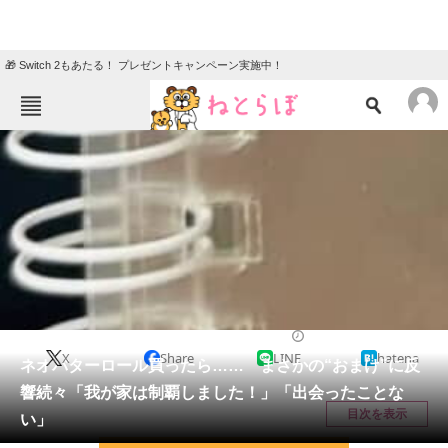
🎁 Switch 2もあたる！ プレゼントキャンペーン実施中！
ねとらぼメニュー
TOP
ニュース
エンタメ
クイズ
グルメ
地域
住まい
教育・育児
動物
リサーチ
ライフスタイル
2026/05/13 22:00（公開）
X
Share
LINE
hatena
会員記事
ネオバターロール買ったら…… まさかの“おまけ”に反
響続々「我が家は制覇しました！」「出会ったことな
メディア
目次を表示
い」
注目記事を集めた総合ページ