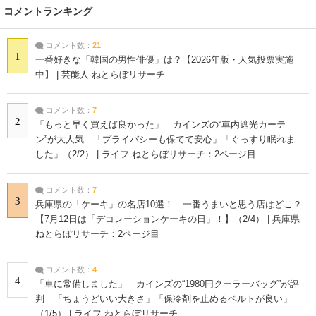
コメントランキング
コメント数：
21
1
一番好きな「韓国の男性俳優」は？【2026年版・人気投票実施
中】 | 芸能人 ねとらぼリサーチ
コメント数：
7
2
「もっと早く買えば良かった」 カインズの“車内遮光カーテ
ン”が大人気 「プライバシーも保てて安心」「ぐっすり眠れま
した」（2/2） | ライフ ねとらぼリサーチ：2ページ目
コメント数：
7
3
兵庫県の「ケーキ」の名店10選！ 一番うまいと思う店はどこ？
【7月12日は「デコレーションケーキの日」！】（2/4） | 兵庫県
ねとらぼリサーチ：2ページ目
コメント数：
4
4
「車に常備しました」 カインズの“1980円クーラーバッグ”が評
判 「ちょうどいい大きさ」「保冷剤を止めるベルトが良い」
（1/5） | ライフ ねとらぼリサーチ