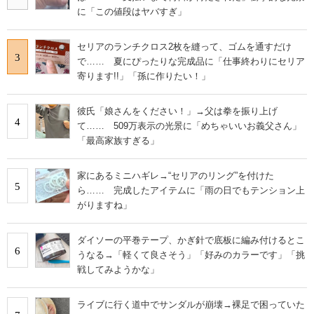
に「この値段はヤバすぎ」
セリアのランチクロス2枚を縫って、ゴムを通すだけ
3
で…… 夏にぴったりな完成品に「仕事終わりにセリア
寄ります!!」「孫に作りたい！」
彼氏「娘さんをください！」→父は拳を振り上げ
4
て…… 509万表示の光景に「めちゃいいお義父さん」
「最高家族すぎる」
家にあるミニハギレ→“セリアのリング”を付けた
5
ら…… 完成したアイテムに「雨の日でもテンション上
がりますね」
ダイソーの平巻テープ、かぎ針で底板に編み付けるとこ
6
うなる→「軽くて良さそう」「好みのカラーです」「挑
戦してみようかな」
ライブに行く道中でサンダルが崩壊→裸足で困っていた