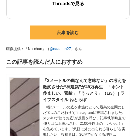
Threadsで見る
記事を読む
画像提供：「Na-chan」（
@naaaton27
）さん
この記事を読んだ人におすすめ
「2メートルの庭なんて意味ない」の考えを
激変させた“神建築”が49万再生 「ホント
羨ましい、素敵」「うっとり」（1/3） | ラ
イフスタイル ねとらぼ
幅2メートルの庭を家族にとって最高の空間にし
た“3つのこだわり”がInstagramに投稿されました。
ステキな“使うお庭”が反響を呼び、記事執筆時点で
49万回以上表示され、2100件以上の「いいね！」
を集めています。“気軽に外に出られる暮らし”を実
現したい 投稿者は、30坪でかなえる理想…