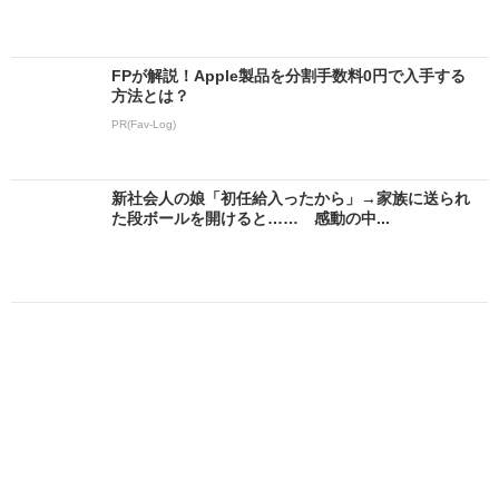
FPが解説！Apple製品を分割手数料0円で入手する
方法とは？
PR(Fav-Log)
新社会人の娘「初任給入ったから」→家族に送られ
た段ボールを開けると…… 感動の中...