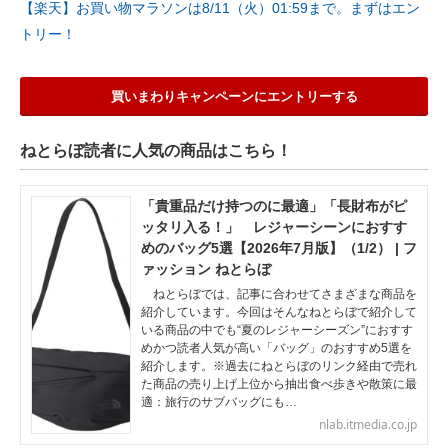
【楽天】お買い物マラソンは8/11（火）01:59まで。まずはエン
トリー！
買いまわりキャンペーンにエントリーする
ねとらぼ読者に人気の商品はこちら！
「貴重品だけ持つのに最適」「長財布がピ
ッタリ入る！」 レジャーシーンにおすす
めのバッグ5選【2026年7月版】（1/2） | フ
ァッション ねとらぼ
ねとらぼでは、記事に合わせてさまざまな商品を
紹介しています。今回はそんなねとらぼで紹介して
いる商品の中でも“夏のレジャーシーズン”におすす
めかつ読者人気が高い「バッグ」のおすすめ5選を
紹介します。※過去にねとらぼのリンク経由で売れ
た商品の売り上げ上位から抽出食べ歩きや散策に最
適：旅行のサブバッグにも…
nlab.itmedia.co.jp