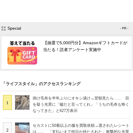
Special
- PR -
【抽選で5,000円分】Amazonギフトカードが
当たる！読者アンケート実施中
「ライフスタイル」のアクセスランキング
掛け毛布を半年ぶりにオキシ漬け→翌朝見たら…… 目
1
を疑う光景に「嘘だと言ってくれ」「うちの毛布も怖く
なってきた」と627万表示
セカストに50着以上の服を買取依頼→渡されたレシート
2
は…… 「支払いまで何日か待たされた」衝撃的な光景