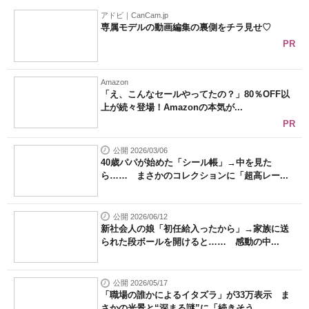
アドビ｜CanCam.jp
専属モデルの動画編集の裏側をチラ見せ♡
PR
Amazon
「え、こんなセールやってたの？」80％OFF以
上が続々登場！Amazonの本気が...
PR
公開 2026/03/06
40歳パパが始めた「シール帳」→中を見た
ら…… まさかのコレクションに「超高レー...
公開 2026/06/12
新社会人の娘「初任給入ったから」→家族に送
られた段ボールを開けると…… 感動の中...
公開 2026/05/17
「職場の誰かによるイタズラ」が33万表示 ま
さかの光景と“深まる謎”に「続きそう...