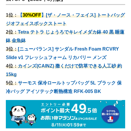
1位：
【
30%OFF
】[ザ・ノース・フェイス] トートバッグ
ジオフェイスボックストート
2位：
Tetra テトラ じょうろでキレイメダカ鉢 40
黒 睡蓮
鉢 金魚鉢
3位：
[ニューバランス] サンダル Fresh Foam RCVRY
Slide v1 フレッシュフォーム リカバリー メンズ
4位：
カインズ(CAINZ) 撒くだけで防草できる人工砂 約
15kg
5位：
サーモス 保冷ロールトップバッグ 5L ブラック 保
冷バッグ アイソテック断熱構造 RFK-005 BK