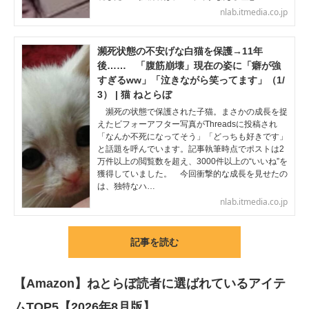
nlab.itmedia.co.jp
瀕死状態の不安げな白猫を保護→11年
後…… 「腹筋崩壊」現在の姿に「癖が強
すぎるww」「泣きながら笑ってます」（1/
3） | 猫 ねとらぼ
瀕死の状態で保護された子猫。まさかの成長を捉
えたビフォーアフター写真がThreadsに投稿され
「なんか不死になってそう」「どっちも好きです」
と話題を呼んでいます。記事執筆時点でポストは2
万件以上の閲覧数を超え、3000件以上の“いいね”を
獲得していました。 今回衝撃的な成長を見せたの
は、独特なハ…
nlab.itmedia.co.jp
記事を読む
【Amazon】ねとらぼ読者に選ばれているアイテ
ムTOP5【2026年8月版】