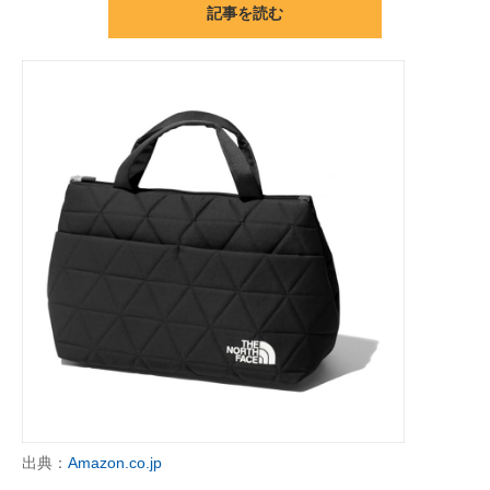
記事を読む
ITの今と未来を見通す
スマホと通信の最新トレンド
進化するPCとデバイスの未来
好きが集まる 比べて選べる
ビジネスと働き方のヒント
AI活用のいまが分かる
企業ITのトレンドを詳説
経営リーダーのコミュニティ
マーケ×ITの今がよく分かる
出典：
Amazon.co.jp
ITエンジニア向け専門サイト