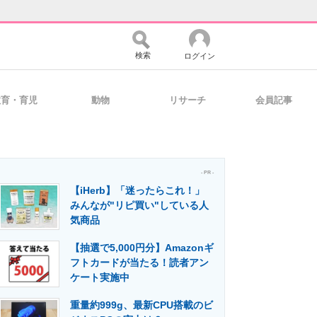
検索
ログイン
教育・育児
動物
リサーチ
会員記事
バイスの未来
好きが集まる 比べて選べる
- PR -
【iHerb】「迷ったらこれ！」
コミュニティ
マーケ×ITの今がよく分かる
みんなが"リピ買い"している人
気商品
【抽選で5,000円分】Amazonギ
・活用を支援
フトカードが当たる！読者アン
ケート実施中
重量約999g、最新CPU搭載のビ