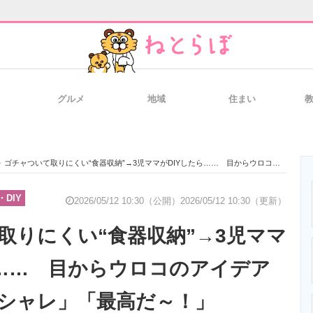
グルメ
地域
住まい
と未来を見通す
スマホと通信の最新トレンド
進化するPCとデ
>
ゴチャついて取りにくい“食器収納”→3児ママがDIYしたら…… 目からウロコのアイデアに「すごくオシャレ」「最高だ～！」
のいまが分かる
企業ITのトレンドを詳説
経営リーダーの
DIY
2026/05/12 10:30（公開）
2026/05/12 10:30（更新）
取りにくい“食器収納”→3児ママ
T製品の総合サイト
IT製品の技術・比較・事例
製造業のIT導入
ら…… 目からウロコのアイデア
シャレ」「最高だ～！」