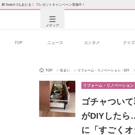
🎁 Switch 2もあたる！ プレゼントキャンペーン実施中！
メディア
TOP
ニュース
エンタメ
クイズ
注目記事を集めた総合ページ
ITの今
TOP
>
住まい
>
リフォーム・リノベーション・DIY
ビジネスと働き方のヒント
AI活用
リフォーム・リノベーション・
ゴチャついて
ITエンジニア向け専門サイト
企業向けI
がDIYした
に「すごくオ