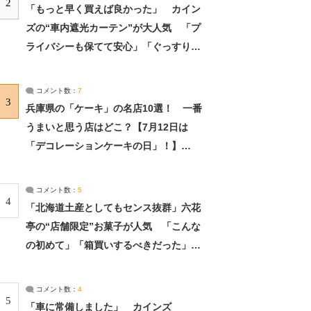
2
「もっと早く買えば良かった」 カイン
ズの“車内遮光カーテン”が大人気 「プ
ライバシーも保てて安心」「ぐっすり眠
れました」（2/2） | ライフ ねとらぼリ
サーチ：2ページ目
コメント数：
7
3
兵庫県の「ケーキ」の名店10選！ 一番
うまいと思う店はどこ？【7月12日は
「デコレーションケーキの日」！】
（2/4） | 兵庫県 ねとらぼリサーチ：2ペ
ージ目
コメント数：
5
4
「北海道土産としてもセンス抜群」六花
亭の“店舗限定”お菓子が人気 「こんな
の初めて」「箱買いするべきだった」
（1/2） | 北海道 ねとらぼリサーチ
コメント数：
4
5
「車に常備しました」 カインズ