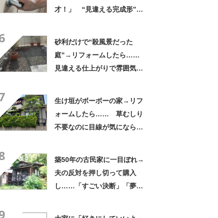
才！」 “見違える完成形”に
反響「めっちゃ凄いですね」
6
砂利だけで“殺風景だった
庭”→リフォームしたら……
見違える仕上がりで雰囲気ガ
ラリ
7
生け垣がボーボーの家→リフ
ォームしたら…… 草むしり
不要なのに目線が気にならな
い“目からウロコの仕上が
8
り”が話題
築50年の古民家に一目ぼれ→
夫の反対を押し切って購入
し……「すごい決断」「夢が
膨らみますね」妻の衝撃DIYに
9
反響