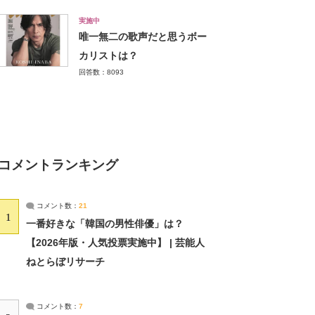
実施中
唯一無二の歌声だと思うボー
カリストは？
回答数：8093
コメントランキング
コメント数：
21
1
一番好きな「韓国の男性俳優」は？
【2026年版・人気投票実施中】 | 芸能人
ねとらぼリサーチ
コメント数：
7