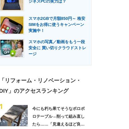
ジネスPCの実力は？
門メディア
建設×テクノロジーの最前線
スマホ2GBで月額850円～ 格安
SIMをお得に使うキャンペーン
実施中！
スマホの写真／動画をもう一段
安全に 買い切りクラウドストレ
ージ
「リフォーム・リノベーション・
DIY」のアクセスランキング
1
今にも朽ち果てそうなボロボ
ロテーブル→削って組み直し
たら……「見違えるほど良く