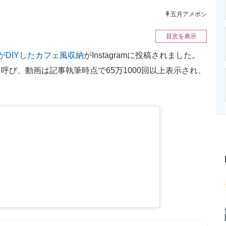
ニクス専門サイト
電子設計の基本と応用
エネルギーの専
五月アメボシ
目次を表示
DIYしたカフェ風収納
がInstagramに投稿されました。
び、動画は記事執筆時点で65万1000回以上表示され、
。