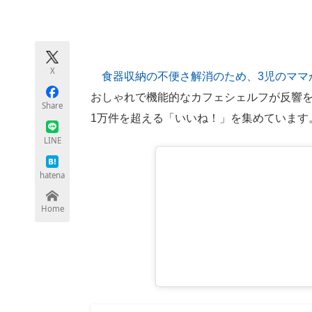
モノづくり技術者専門サイト
エレクトロ
X
食器収納の不便さ解消のため、3児のママが
ちょっと気になるネットの話題
おしゃれで機能的なカフェシェルフが反響を呼
Share
1万件を超える「いいね！」を集めています
LINE
hatena
Home