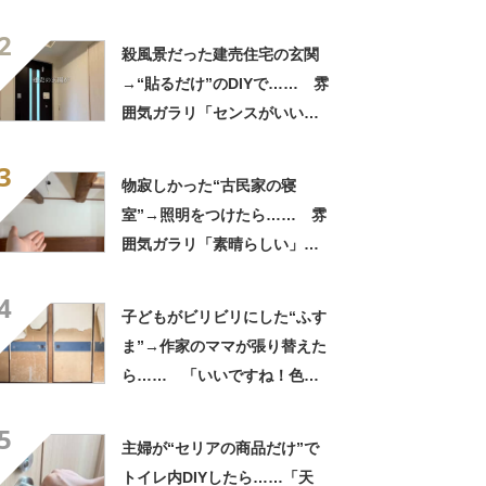
なった」「信じられない」
2
【海外】
殺風景だった建売住宅の玄関
→“貼るだけ”のDIYで…… 雰
囲気ガラリ「センスがいい」
「テンション上がりますね」
3
物寂しかった“古民家の寝
室”→照明をつけたら…… 雰
囲気ガラリ「素晴らしい」
「センス抜群」
4
子どもがビリビリにした“ふす
ま”→作家のママが張り替えた
ら…… 「いいですね！色
も！」「明るくなりました
5
ね！」
主婦が“セリアの商品だけ”で
トイレ内DIYしたら……「天