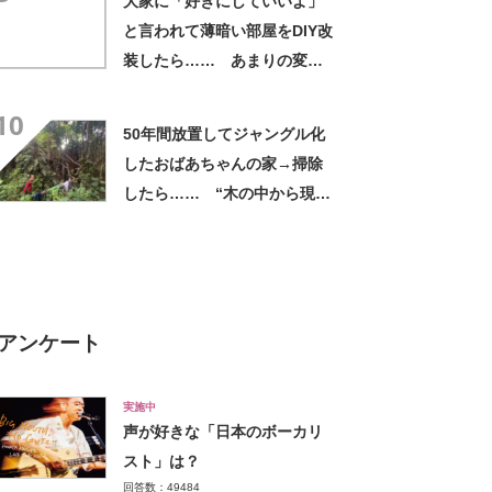
大家に「好きにしていいよ」
と言われて薄暗い部屋をDIY改
装したら…… あまりの変貌
に仰天「すっげえええ」 投
10
稿者に話を聞いた
50年間放置してジャングル化
したおばあちゃんの家→掃除
したら…… “木の中から現れ
たもの”が200万再生「予想を
超えた」「ブラボー」【雑草
掃除記事3選：海外】
アンケート
実施中
声が好きな「日本のボーカリ
スト」は？
回答数：49484