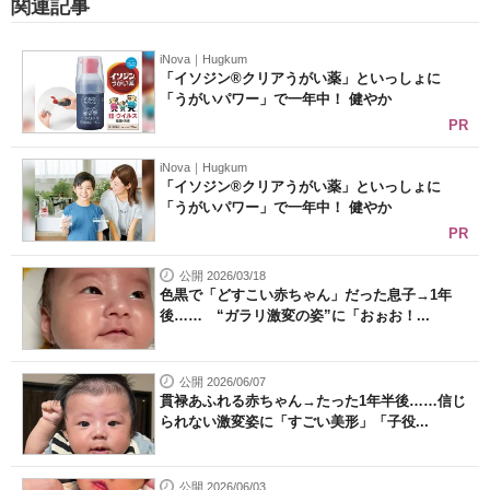
関連記事
iNova｜Hugkum
「イソジン®クリアうがい薬」といっしょに
「うがいパワー」で一年中！ 健やか
PR
iNova｜Hugkum
「イソジン®クリアうがい薬」といっしょに
「うがいパワー」で一年中！ 健やか
PR
公開 2026/03/18
色黒で「どすこい赤ちゃん」だった息子→1年
後…… “ガラリ激変の姿”に「おぉお！...
公開 2026/06/07
貫禄あふれる赤ちゃん→たった1年半後……信じ
られない激変姿に「すごい美形」「子役...
公開 2026/06/03