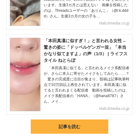
います。生後3カ月とは思えない 画像を投稿した
のは、Threadsユーザーの「ありんこ」（@r.k.ddd
d）さん。生後3カ月の女の子を…
nlab.itmedia.co.jp
「本田真凜に似すぎ！」と言われる女性→
驚きの姿に「ドッペルゲンガー並」「本当
かなり似てますよ」の声（1/3） | ライフス
タイル ねとらぼ
「本田真凜に似てる」と言われるメイク系配信者
が、さらに本人に寄せたメイクをしてみたら……？
驚きの完成度に注目が集まり、投稿は記事執筆時
点で10万回以上再生されています。本田真凜に似
てると言われまくる配信者 動画を投稿したのは、
メイク系配信者の「HANA」（@hana8787）さ
ん。メイ…
nlab.itmedia.co.jp
記事を読む