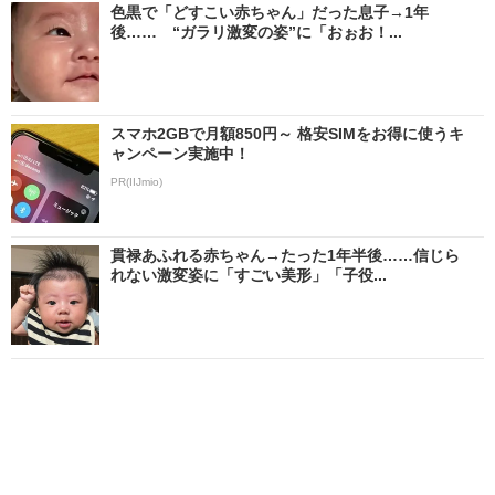
色黒で「どすこい赤ちゃん」だった息子→1年
後…… “ガラリ激変の姿”に「おぉお！...
スマホ2GBで月額850円～ 格安SIMをお得に使うキ
ャンペーン実施中！
PR(IIJmio)
貫禄あふれる赤ちゃん→たった1年半後……信じら
れない激変姿に「すごい美形」「子役...