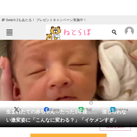
🎁 Switch 2もあたる！ プレゼントキャンペーン実施中！
ねとらぼメニュー
TOP
ニュース
エンタメ
クイズ
グルメ
地域
住まい
教育・育児
動物
リサーチ
教育・子育て
2026/05/10 07:00（公開）
X
Share
LINE
hatena
会員記事
生まれたての赤ちゃん→たった1年後…… 信じられな
い激変姿に「こんなに変わる？」「イケメンすぎ」
メディア
目次を表示
注目記事を集めた総合ページ