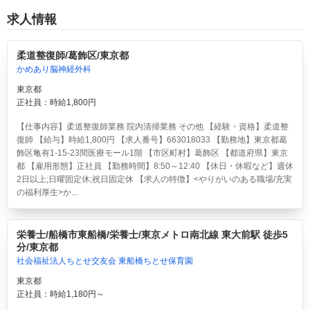
求人情報
柔道整復師/葛飾区/東京都
かめあり脳神経外科
東京都
正社員：時給1,800円
【仕事内容】柔道整復師業務 院内清掃業務 その他 【経験・資格】柔道整
復師 【給与】時給1,800円 【求人番号】663018033 【勤務地】東京都葛
飾区亀有1-15-23間医療モール1階 【市区町村】葛飾区 【都道府県】東京
都 【雇用形態】正社員 【勤務時間】8:50～12:40 【休日・休暇など】週休
2日以上;日曜固定休;祝日固定休 【求人の特徴】<やりがいのある職場/充実
の福利厚生>か...
栄養士/船橋市東船橋/栄養士/東京メトロ南北線 東大前駅 徒歩5
分/東京都
社会福祉法人ちとせ交友会 東船橋ちとせ保育園
東京都
正社員：時給1,180円～