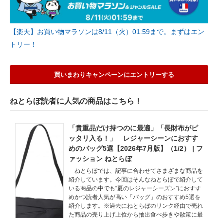
【楽天】お買い物マラソンは8/11（火）01:59まで。まずはエン
トリー！
買いまわりキャンペーンにエントリーする
ねとらぼ読者に人気の商品はこちら！
「貴重品だけ持つのに最適」「長財布がピ
ッタリ入る！」 レジャーシーンにおすす
めのバッグ5選【2026年7月版】（1/2） | フ
ァッション ねとらぼ
ねとらぼでは、記事に合わせてさまざまな商品を
紹介しています。今回はそんなねとらぼで紹介して
いる商品の中でも“夏のレジャーシーズン”におすす
めかつ読者人気が高い「バッグ」のおすすめ5選を
紹介します。※過去にねとらぼのリンク経由で売れ
た商品の売り上げ上位から抽出食べ歩きや散策に最