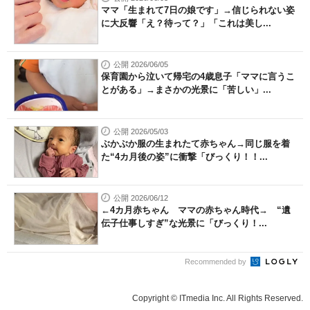
ママ「生まれて7日の娘です」→信じられない姿
に大反響「え？待って？」「これは美し...
公開 2026/06/05
保育園から泣いて帰宅の4歳息子「ママに言うこ
とがある」→まさかの光景に「苦しい」...
公開 2026/05/03
ぶかぶか服の生まれたて赤ちゃん→同じ服を着
た“4カ月後の姿”に衝撃「びっくり！！...
公開 2026/06/12
←4カ月赤ちゃん ママの赤ちゃん時代→ “遺
伝子仕事しすぎ”な光景に「びっくり！...
Recommended by
Copyright © ITmedia Inc. All Rights Reserved.