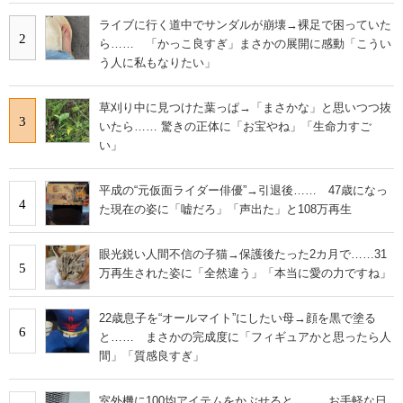
ライブに行く道中でサンダルが崩壊→裸足で困っていた
2
ら…… 「かっこ良すぎ」まさかの展開に感動「こうい
う人に私もなりたい」
草刈り中に見つけた葉っぱ→「まさかな」と思いつつ抜
3
いたら…… 驚きの正体に「お宝やね」「生命力すご
い」
平成の“元仮面ライダー俳優”→引退後…… 47歳になっ
4
た現在の姿に「嘘だろ」「声出た」と108万再生
眼光鋭い人間不信の子猫→保護後たった2カ月で……31
5
万再生された姿に「全然違う」「本当に愛の力ですね」
22歳息子を“オールマイト”にしたい母→顔を黒で塗る
6
と…… まさかの完成度に「フィギュアかと思ったら人
間」「質感良すぎ」
室外機に100均アイテムをかぶせると…… お手軽な日