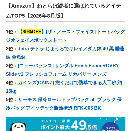
【Amazon】ねとらぼ読者に選ばれているアイテ
ムTOP5【2026年8月版】
1位：
【
30%OFF
】[ザ・ノース・フェイス] トートバッグ
ジオフェイスボックストート
2位：
Tetra テトラ じょうろでキレイメダカ鉢 40
黒 睡蓮
鉢 金魚鉢
3位：
[ニューバランス] サンダル Fresh Foam RCVRY
Slide v1 フレッシュフォーム リカバリー メンズ
4位：
カインズ(CAINZ) 撒くだけで防草できる人工砂 約
15kg
5位：
サーモス 保冷ロールトップバッグ 5L ブラック 保
冷バッグ アイソテック断熱構造 RFK-005 BK