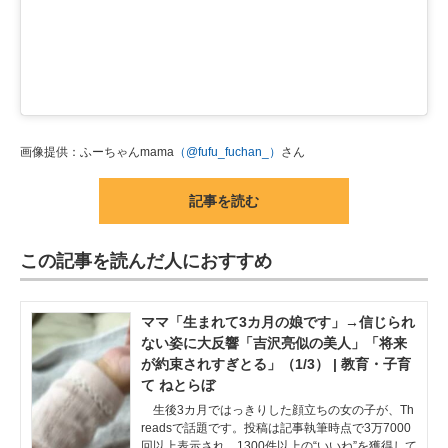
画像提供：ふーちゃんmama
（@fufu_fuchan_）
さん
記事を読む
この記事を読んだ人におすすめ
ママ「生まれて3カ月の娘です」→信じられ
ない姿に大反響「吉沢亮似の美人」「将来
が約束されすぎとる」（1/3） | 教育・子育
て ねとらぼ
生後3カ月ではっきりした顔立ちの女の子が、Th
readsで話題です。投稿は記事執筆時点で3万7000
回以上表示され、1300件以上の“いいね”を獲得して