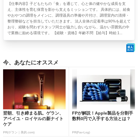
【仕事内容】子どもたちの「食」を通じて、心と体の健やかな成長を支
え、主体性を育む保育を影から支えるミッションです。 具体的には、給食
やおやつの調理をメインに、調理器具の準備や片付け、調理室内の清掃・
整理整頓などを担当していただきます。 法人全体の定着率は90%を超えて
おり、経験を問わずスタッフ同士が協力し合いながら、温かい雰囲気の中
で業務に励める環境です。 【経験・資格】年齢不問 【給与】時給:1...
今、あなたにオススメ
翌朝、引き締まる肌。ゲラン、
FPが解説！Apple製品を分割手
アベイユ・ロイヤルの新ナイト
数料0円で入手する方法とは？
ケア
PR(ゲラン｜美的.com)
PR(Fav-Log)