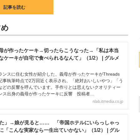
記事を読む
すめ
母が作ったケーキ→切ったらこうなった→「私は本当
ケーキが自宅で食べられるなんて」（1/2） | グルメ
ンスに住む女性が紹介した、義母が作ったケーキがThreads
記事執筆時点で2万回近く表示され、「絶対おいしいやつ」「う
などの反響を呼んでいます。手作りとは思えないクオリティー
ンス出身の義母が作ったケーキに反響 投稿者…
nlab.itmedia.co.jp
った」→娘が見ると…… 「帝国ホテルにいらっしゃっ
「こんな実家なら一生出ていかない」（1/2） | グル