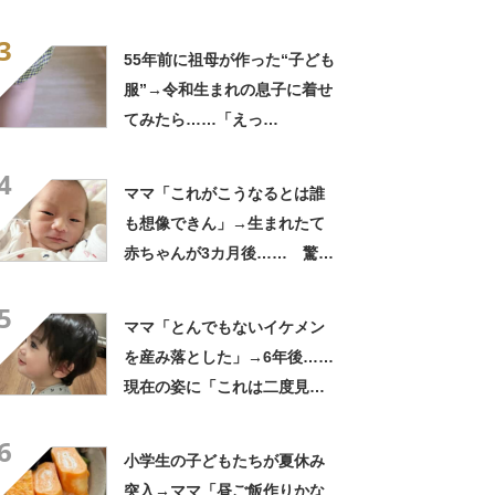
守ってるんだな」
3
55年前に祖母が作った“子ども
服”→令和生まれの息子に着せ
てみたら……「えっ
ー!!」 “驚きの姿”に「半世
4
紀過ぎてるとは思えない」
ママ「これがこうなるとは誰
も想像できん」→生まれたて
赤ちゃんが3カ月後…… 驚き
の成長姿に「信じられない」
5
「ただの天使か」
ママ「とんでもないイケメン
を産み落とした」→6年後……
現在の姿に「これは二度見す
る」「親バカではなくリアル
6
王子様」
小学生の子どもたちが夏休み
突入→ママ「昼ご飯作りかな