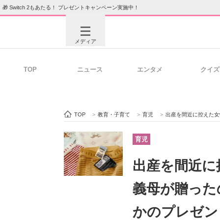
🎁 Switch 2もあたる！ プレゼントキャンペーン実施中！
メディア
TOP
ニュース
エンタメ
クイズ
注目記事を集めた総合ページ
ITの今
TOP
>
教育・子育て
>
育児
>
出産を間近に控えた女性→オー
ビジネスと働き方のヒント
AI活用
育児
出産を間近に
ITエンジニア向け専門サイト
企業向けI
義母が贈った
かのプレゼン