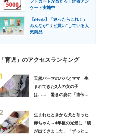
フトカードが当たる！読者アン
門メディア
建設×テクノロジーの最前線
ケート実施中
【iHerb】「迷ったらこれ！」
みんなが"リピ買い"している人
気商品
「育児」のアクセスランキング
1
天然パーマのパパとママ→生
まれてきた2人の女の子
は…… 驚きの姿に「遺伝っ
て不思議ですね」
2
生まれたときから犬と育った
赤ちゃん→4年後の光景に「涙
が出てきました」「ずっと見