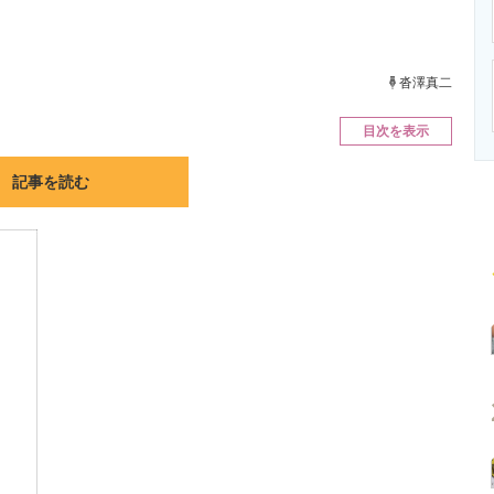
ニクス専門サイト
電子設計の基本と応用
エネルギーの専
沓澤真二
目次を表示
記事を読む