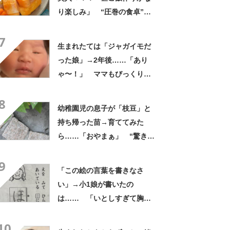
り楽しみ」 “圧巻の食卓”に
「これがお昼ですと!?」「親
7
子3人でおじゃましたい」
生まれたては「ジャガイモだ
った娘」→2年後……「あり
ゃ〜！」 ママもびっくり
な“現在の姿”に「すごい成
8
長」「こんなに変わるんだ
幼稚園児の息子が「枝豆」と
ね」
持ち帰った苗→育ててみた
ら……「おやまぁ」 “驚きの
光景”に「夏だーって感じ」
9
「この絵の言葉を書きなさ
い」→小1娘が書いたの
は…… 「いとしすぎて胸が
苦しい」まさかの解答が210
10
万表示「正解にします」「今