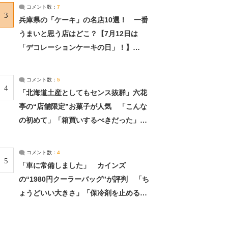
サーチ：2ページ目
コメント数：
7
3
兵庫県の「ケーキ」の名店10選！ 一番
うまいと思う店はどこ？【7月12日は
「デコレーションケーキの日」！】
（2/4） | 兵庫県 ねとらぼリサーチ：2ペ
ージ目
コメント数：
5
4
「北海道土産としてもセンス抜群」六花
亭の“店舗限定”お菓子が人気 「こんな
の初めて」「箱買いするべきだった」
（1/2） | 北海道 ねとらぼリサーチ
コメント数：
4
5
「車に常備しました」 カインズ
の“1980円クーラーバッグ”が評判 「ち
ょうどいい大きさ」「保冷剤を止めるベ
ルトが良い」（1/5） | ライフ ねとらぼ
リサーチ