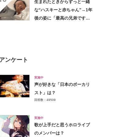
生まれたときからずっと一緒
日1日頑張れそう」
な“ハスキーと赤ちゃん”→1年
後の姿に「最高の兄弟です
ね」「アカン泣いてまう」
アンケート
実施中
声が好きな「日本のボーカリ
スト」は？
回答数：49509
実施中
歌が上手だと思うホロライブ
のメンバーは？