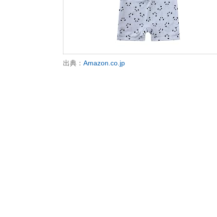
出典：
Amazon.co.jp