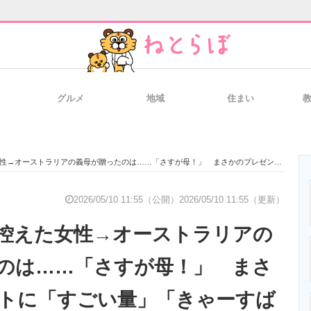
グルメ
地域
住まい
と未来を見通す
スマホと通信の最新トレンド
進化するPCとデ
ストラリアの義母が贈ったのは……「さすが母！」 まさかのプレゼントに「すごい量」「きゃーすばらしい!!!」
のいまが分かる
企業ITのトレンドを詳説
経営リーダーの
2026/05/10 11:55（公開）
2026/05/10 11:55（更新）
控えた女性→オーストラリアの
T製品の総合サイト
IT製品の技術・比較・事例
製造業のIT導入
のは……「さすが母！」 まさ
トに「すごい量」「きゃーすば