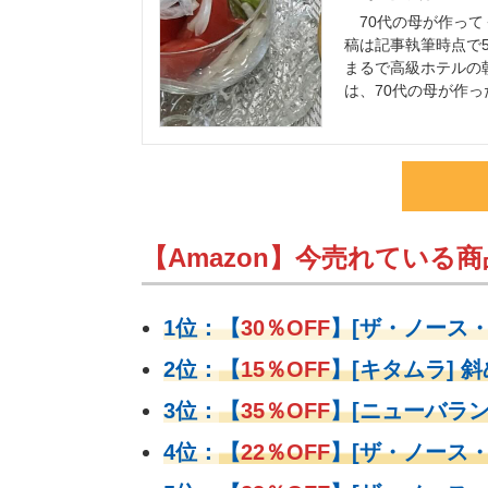
70代の母が作ってく
稿は記事執筆時点で5
まるで高級ホテルの
は、70代の母が作っ
【Amazon】今売れている商品
1位：
【
30％OFF
】
[ザ・ノース
2位：
【
15％OFF
】
[キタムラ] 斜
3位：
【
35％OFF
】[ニューバラン
4位：
【
22％OFF
】
[ザ・ノース