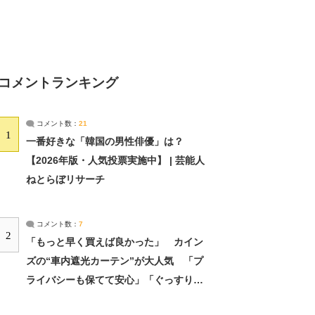
コメントランキング
コメント数：
21
1
一番好きな「韓国の男性俳優」は？
【2026年版・人気投票実施中】 | 芸能人
ねとらぼリサーチ
コメント数：
7
2
「もっと早く買えば良かった」 カイン
ズの“車内遮光カーテン”が大人気 「プ
ライバシーも保てて安心」「ぐっすり眠
れました」（2/2） | ライフ ねとらぼリ