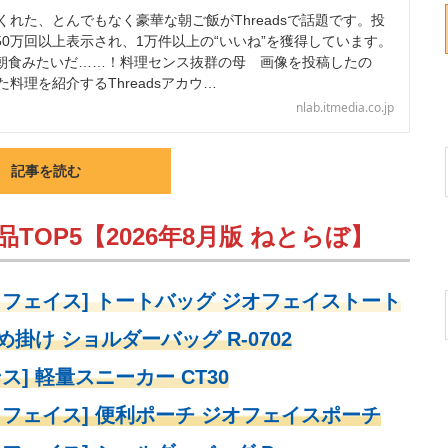
れた、とんでもなく豪華な朝ご飯がThreadsで話題です。投
0万回以上表示され、1万件以上の“いいね”を獲得しています。
朝食みたいだ……！料理センス抜群の母 画像を投稿したの
た料理を紹介するThreadsアカウ…
nlab.itmedia.co.jp
記事を読む
TOP5【2026年8月版 ねとらぼ】
・フェイス] トートバッグ ジオフェイストート
め掛け ショルダーバッグ R-0702
ス] 軽量スニーカー CT30
・フェイス] 便利ポーチ ジオフェイスポーチ