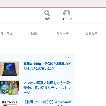
検索
ログイン
教育・育児
動物
リサーチ
会員記事
バイスの未来
好きが集まる 比べて選べる
- PR -
重量約999g、最新CPU搭載のビ
コミュニティ
マーケ×ITの今がよく分かる
ジネスPCの実力は？
スマホの写真／動画をもう一段
・活用を支援
安全に 買い切りクラウドストレ
ージ
【抽選で5,000円分】Amazonギ