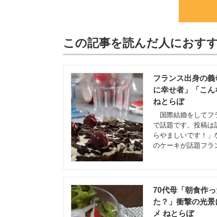
この記事を読んだ人におす
フランス出身の義
に幸せ者」「こんな
ねとらぼ
国際結婚をしてフラ
で話題です。投稿は
らやましいです！」
のケーキが話題フラ
70代母「朝食作
た？」衝撃の光景に
メ ねとらぼ