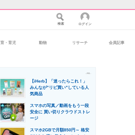
検索
ログイン
教育・育児
動物
リサーチ
会員記事
バイスの未来
好きが集まる 比べて選べる
- PR -
【iHerb】「迷ったらこれ！」
コミュニティ
マーケ×ITの今がよく分かる
みんなが"リピ買い"している人
気商品
スマホの写真／動画をもう一段
・活用を支援
安全に 買い切りクラウドストレ
ージ
スマホ2GBで月額850円～ 格安