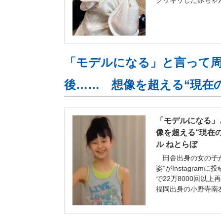
クッキリした赤ちゃん
「モデルになる」と言って周
後…… 想像を超える“現在
「モデルになる」
像を超える“現在の
ル ねとらぼ
田舎出身の女の子が
姿”がInstagr
で22万8000回以
福岡出身の小野寺南友（