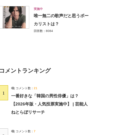
実施中
唯一無二の歌声だと思うボー
カリストは？
回答数：8084
コメントランキング
コメント数：
21
1
一番好きな「韓国の男性俳優」は？
【2026年版・人気投票実施中】 | 芸能人
ねとらぼリサーチ
コメント数：
7