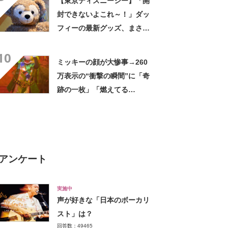
【東京ディズニーシー】「開
封できないよこれ～！」ダッ
フィーの最新グッズ、まさか
の“パッケージ”にファン悲
10
鳴 「尊すぎ」「買うしかな
ミッキーの顔が大惨事→260
い」
万表示の“衝撃の瞬間”に「奇
跡の一枚」「燃えてる
wwww」
アンケート
実施中
声が好きな「日本のボーカリ
スト」は？
回答数：49465