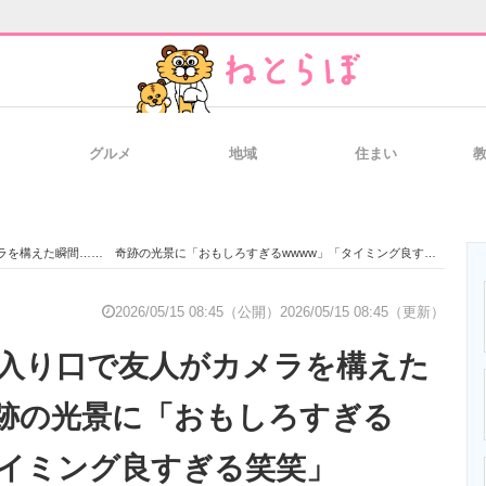
グルメ
地域
住まい
と未来を見通す
スマホと通信の最新トレンド
進化するPCとデ
構えた瞬間…… 奇跡の光景に「おもしろすぎるwwww」「タイミング良すぎる笑笑」
のいまが分かる
企業ITのトレンドを詳説
経営リーダーの
2026/05/15 08:45（公開）
2026/05/15 08:45（更新）
入り口で友人がカメラを構えた
T製品の総合サイト
IT製品の技術・比較・事例
製造業のIT導入
跡の光景に「おもしろすぎる
タイミング良すぎる笑笑」