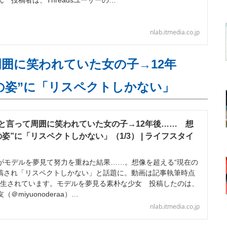
 投稿者は、Threadsユーザーの…
nlab.itmedia.co.jp
囲に笑われていた女の子→12年
の姿”に「リスペクトしかない」
と言って周囲に笑われていた女の子→12年後…… 想
姿”に「リスペクトしかない」（1/3） | ライフスタイ
モデルを夢見て努力を重ねた結果……。想像を超える“現在の
amに投稿され「リスペクトしかない」と話題に。動画は記事執筆時点
上再生されています。モデルを夢見る素朴な少女 投稿したのは、
＠miyuonoderaa）…
nlab.itmedia.co.jp