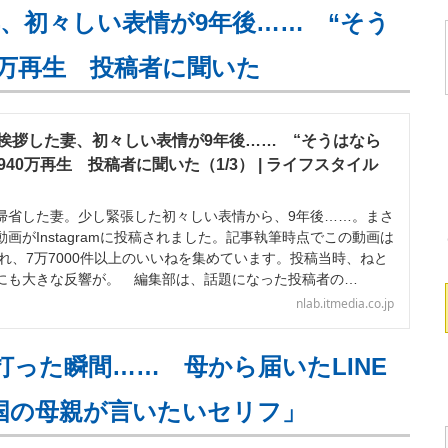
、初々しい表情が9年後…… “そう
0万再生 投稿者に聞いた
挨拶した妻、初々しい表情が9年後…… “そうはなら
940万再生 投稿者に聞いた（1/3） | ライフスタイル
省した妻。少し緊張した初々しい表情から、9年後……。まさ
画がInstagramに投稿されました。記事執筆時点でこの動画は
され、7万7000件以上のいいねを集めています。投稿当時、ねと
にも大きな反響が。 編集部は、話題になった投稿者の…
nlab.itmedia.co.jp
打った瞬間…… 母から届いたLINE
全国の母親が言いたいセリフ」