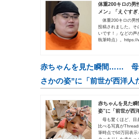
体重200キロの
メン」「えぐすぎ」
体重200キロの男性
投稿されました。そ
いです！」などの声
執筆時点）。https://ww
赤ちゃんを見た瞬間…… 母
さかの姿”に「前世が西洋人
赤ちゃんを見た瞬
姿”に「前世が西洋
母も驚くほど、目鼻
比べる写真がThre
筆時点で50万回表示