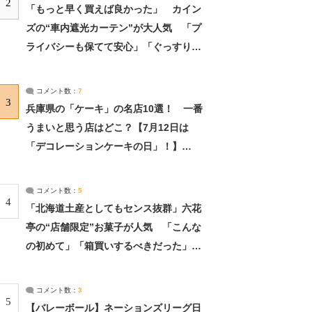
2
「もっと早く買えば良かった」 カイン
ズの“車内遮光カーテン”が大人気 「プ
ライバシーも保てて安心」「ぐっすり眠
れました」（2/2） | ライフ ねとらぼリ
サーチ：2ページ目
コメント数：
7
3
兵庫県の「ケーキ」の名店10選！ 一番
うまいと思う店はどこ？【7月12日は
「デコレーションケーキの日」！】
（2/4） | 兵庫県 ねとらぼリサーチ：2ペ
ージ目
コメント数：
5
4
「北海道土産としてもセンス抜群」六花
亭の“店舗限定”お菓子が人気 「こんな
の初めて」「箱買いするべきだった」
（1/2） | 北海道 ねとらぼリサーチ
コメント数：
3
5
【バレーボール】ネーションズリーグ日