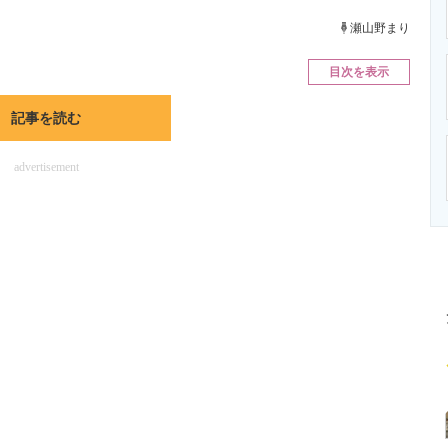
ニクス専門サイト
電子設計の基本と応用
エネルギーの専
瀬山野まり
目次を表示
記事を読む
advertisement