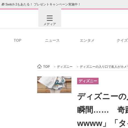
🎁 Switch 2もあたる！ プレゼントキャンペーン実施中！
メディア
TOP
ニュース
エンタメ
クイズ
注目記事を集めた総合ページ
ITの今
TOP
>
ディズニー
>
ディズニーの入り口で友人がカメラを
ビジネスと働き方のヒント
AI活用
ディズニー
ディズニーの
ITエンジニア向け専門サイト
企業向けI
瞬間…… 奇
wwww」「