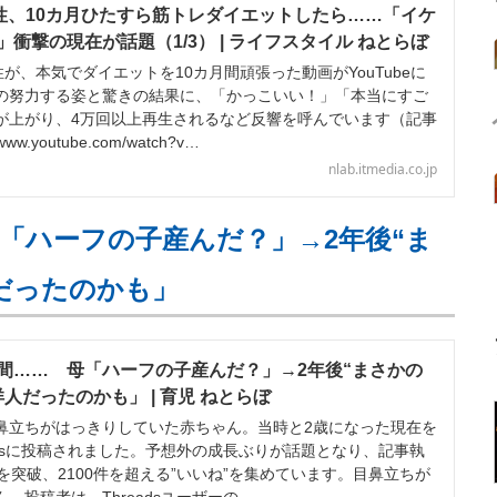
男性、10カ月ひたすら筋トレダイエットしたら……「イケ
衝撃の現在が話題（1/3） | ライフスタイル ねとらぼ
が、本気でダイエットを10カ月間頑張った動画がYouTubeに
の努力する姿と驚きの結果に、「かっこいい！」「本当にすご
が上がり、4万回以上再生されるなど反響を呼んでいます（記事
w.youtube.com/watch?v…
nlab.itmedia.co.jp
「ハーフの子産んだ？」→2年後“ま
だったのかも」
間…… 母「ハーフの子産んだ？」→2年後“まさかの
人だったのかも」 | 育児 ねとらぼ
立ちがはっきりしていた赤ちゃん。当時と2歳になった現在を
adsに投稿されました。予想外の成長ぶりが話題となり、記事執
を突破、2100件を超える”いいね”を集めています。目鼻立ちが