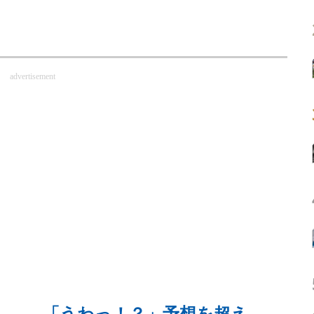
advertisement
後…… 「うわっ！？」予想を超え