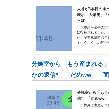
大谷が3本目のホー
表示「大爆笑」「全
らぼ
大谷翔平選手の大活躍を
に投稿されました。
び、記事執筆時点で3
す。う、うちの翔平
分娩室から「もう産まれる」と
かの返信” 「だめww」「面
分娩室から「もう
信” 「だめww」「
予想外に出産が早ま