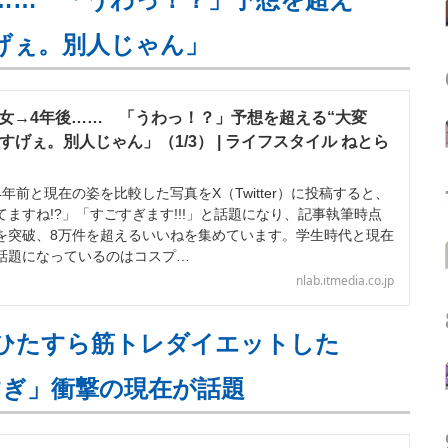
すげぇ。別人じゃん」
男女→4年後…… 「うわっ！？」予想を超える“大変
「すげぇ。別人じゃん」（1/3） | ライフスタイル ねとら
前と現在の姿を比較した写真をX（Twitter）に投稿すると、
ますね!?」「すごすぎます!!!」と話題になり、記事執筆時点
表示を突破、8万件を超えるいいねを集めています。学生時代と現在
話題になっているのはコスプ…
nlab.itmedia.co.jp
月ひたすら筋トレダイエットした
すぎ」衝撃の現在が話題