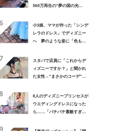
560万再生の“夢の国の光
景”に「CMに起用されていい
6
レベル」「涙が止まらねぇ」
小3娘、ママが作った「シンデ
レラのドレス」でディズニー
へ 夢のような姿に「色も素
材も完璧」「リアルプリンセ
7
ス」
スタバで店員に「これからデ
ィズニーですか？」と聞かれ
た女性→“まさかのコーデ”が
290万表示「センス爆発」
8
「すごい!!」
8人のディズニープリンセスが
ウエディングドレスになった
ら……「バチバチ素敵すぎ」
「着たかったなぁ」 秀逸デ
9
ザインに絶賛の声