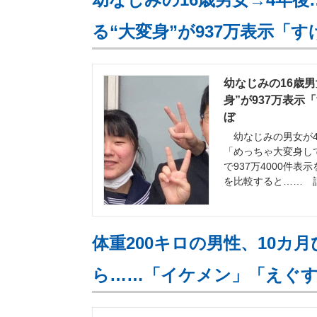
る“大変身”が937万表示「
幼なじみの16歳
身”が937万表示
ぼ
幼なじみの男女が4年
「めっちゃ大変身して
で937万4000件
を比較すると…… 
体重200キロの男性、10カ
ら……「イケメン」「えぐ