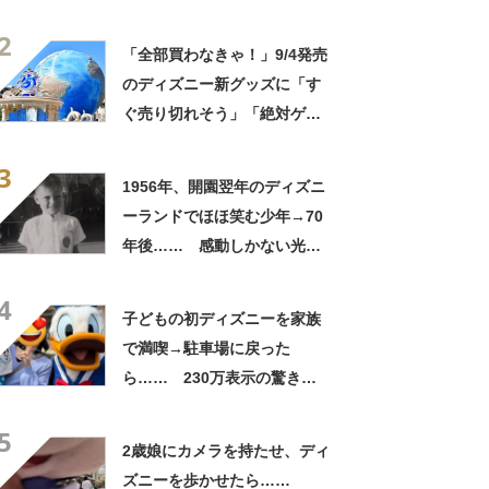
「超特等席じゃないです
2
か！」「もう他のホテルとま
「全部買わなきゃ！」9/4発売
れない」
のディズニー新グッズに「す
ぐ売り切れそう」「絶対ゲッ
トします」【東京ディズニー
3
シー】
1956年、開園翌年のディズニ
ーランドでほほ笑む少年→70
年後…… 感動しかない光景
に公式も反応「一生続く魔
4
法」と3800万再生【海外】
子どもの初ディズニーを家族
で満喫→駐車場に戻った
ら…… 230万表示の驚きの
光景に「粋すぎてもう…」
5
「レアオブレアだと思いま
2歳娘にカメラを持たせ、ディ
す」
ズニーを歩かせたら……