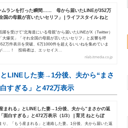
ムランを打った瞬間…… 母から届いたLINEが352万
国の母親が言いたいセリフ」 | ライフスタイル ねと
受けて“北海道にいる母親”から届いたLINEがX（Twitter）
「大爆笑」「それ全国の母親が言いたいセリフ」と反響を呼
52万件表示を突破、6万1000件を超えるいいねを集めていま
が……！ 投稿者は、エッセイス…
nlab.itmedia.co.jp
LINEした妻→1分後、夫から“まさ
白すぎる」と472万表示
産まれる」とLINEした妻→1分後、夫から“まさかの返
面白すぎる」と472万表示（1/3） | 育児 ねとらぼ
り、「もう産まれる」と連絡した妻。1分後、夫から届いた返