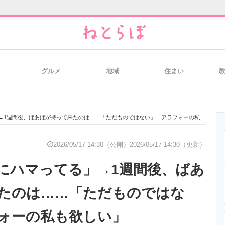
グルメ
地域
住まい
と未来を見通す
スマホと通信の最新トレンド
進化するPCとデ
1週間後、ばあばが持って来たのは……「ただものではない」「アラフォーの私も欲しい」
のいまが分かる
企業ITのトレンドを詳説
経営リーダーの
2026/05/17 14:30（公開）
2026/05/17 14:30（更新）
にハマってる」→1週間後、ばあ
T製品の総合サイト
IT製品の技術・比較・事例
製造業のIT導入
たのは……「ただものではな
ォーの私も欲しい」