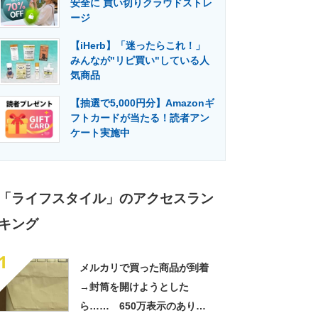
安全に 買い切りクラウドストレ
門メディア
建設×テクノロジーの最前線
ージ
【iHerb】「迷ったらこれ！」
みんなが"リピ買い"している人
気商品
【抽選で5,000円分】Amazonギ
フトカードが当たる！読者アン
ケート実施中
「ライフスタイル」のアクセスラン
キング
1
メルカリで買った商品が到着
→封筒を開けようとした
ら…… 650万表示のありえ