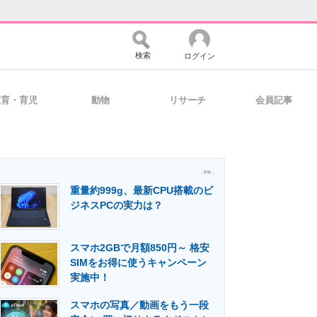
検索
ログイン
教育・育児
動物
リサーチ
会員記事
バイスの未来
好きが集まる 比べて選べる
- PR -
重量約999g、最新CPU搭載のビ
コミュニティ
マーケ×ITの今がよく分かる
ジネスPCの実力は？
スマホ2GBで月額850円～ 格安
・活用を支援
SIMをお得に使うキャンペーン
実施中！
スマホの写真／動画をもう一段