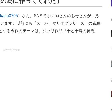
ーの為に作ってくれた」
kana0705
）さん。SNSではsanaさんのお母さんが、孫
ています。以前にも「スーパーマリオブラザーズ」の布絵
弾となる今作のテーマは、ジブリ作品『千と千尋の神隠
advertisement