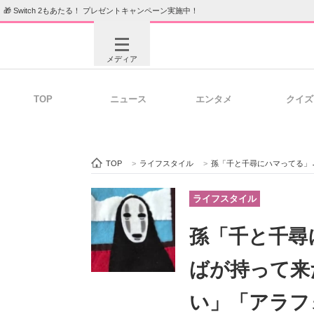
🎁 Switch 2もあたる！ プレゼントキャンペーン実施中！
メディア
TOP
ニュース
エンタメ
クイズ
注目記事を集めた総合ページ
ITの今
TOP
>
ライフスタイル
>
孫「千と千尋にハマってる」→
ビジネスと働き方のヒント
AI活用
ライフスタイル
孫「千と千尋
ITエンジニア向け専門サイト
企業向けI
ばが持って来
い」「アラフ