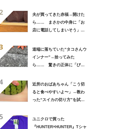
ない光景に「完全に想定外す
2
ぎて笑った」「何者？」
夫が買ってきた赤福→開けた
ら…… まさかの中身に「お
店に電話してしまいそう」
「さすがに初めて見ました
3
笑」と107万表示
道端に落ちていた“タコさんウ
インナー”→拾ってみた
ら…… 驚きの正体に「びっ
くりした～」「焦げ目がリア
4
ル……」
近所のおばあちゃん「こう切
ると食べやすいよ〜」→教わ
った“スイカの切り方”を試し
てみると…… 目からウロコ
5
の光景に「やってみます」
ユニクロで買った
『HUNTER×HUNTER』Tシャ