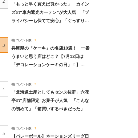
2
「もっと早く買えば良かった」 カイン
ズの“車内遮光カーテン”が大人気 「プ
ライバシーも保てて安心」「ぐっすり眠
れました」（2/2） | ライフ ねとらぼリ
サーチ：2ページ目
コメント数：
7
3
兵庫県の「ケーキ」の名店10選！ 一番
うまいと思う店はどこ？【7月12日は
「デコレーションケーキの日」！】
（2/4） | 兵庫県 ねとらぼリサーチ：2ペ
ージ目
コメント数：
5
4
「北海道土産としてもセンス抜群」六花
亭の“店舗限定”お菓子が人気 「こんな
の初めて」「箱買いするべきだった」
（1/2） | 北海道 ねとらぼリサーチ
コメント数：
3
5
【バレーボール】ネーションズリーグ日