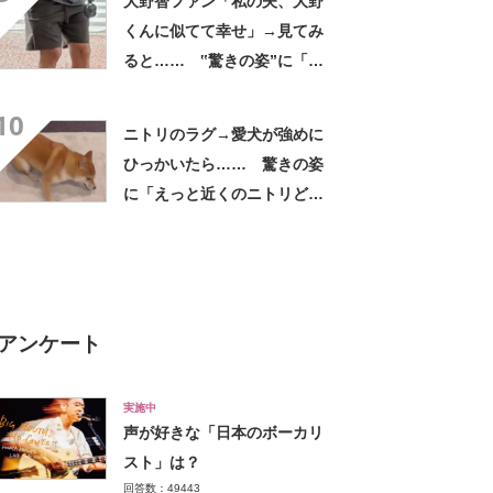
大野智ファン「私の夫、大野
くんに似てて幸せ」→見てみ
ると…… ‟驚きの姿”に「最
高すぎません？」「本物かと
10
思いました！」
ニトリのラグ→愛犬が強めに
ひっかいたら…… 驚きの姿
に「えっと近くのニトリどこ
だっけ」「うちも買います」
と109万再生
アンケート
実施中
声が好きな「日本のボーカリ
スト」は？
回答数：49443