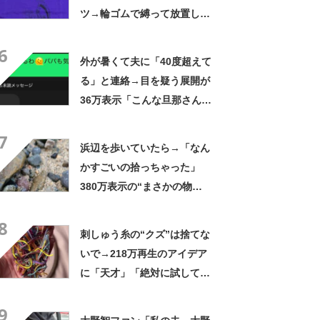
ツ→輪ゴムで縛って放置した
ら…… まさかの光景に「す
6
すすすすごすぎる!!!」「ハイ
外が暑くて夫に「40度超えて
ター買ってきます」
る」と連絡→目を疑う展開が
36万表示「こんな旦那さん羨
ましいわ！」
7
浜辺を歩いていたら→「なん
かすごいの拾っちゃった」
380万表示の“まさかの物
体”に「自然の芸術ですね」
8
「本当に奇跡的」
刺しゅう糸の“クズ”は捨てな
いで→218万再生のアイデア
に「天才」「絶対に試してみ
なきゃ！」【海外】
9