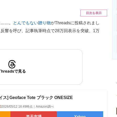
ニクス専門サイト
電子設計の基本と応用
エネルギーの専
目次を表示
……。
とんでもない贈り物
がThreadsに投稿されまし
反響を呼び、記事執筆時点で28万回表示を突破、1万
Threadsで見る
 Geoface Tote ブラック ONESIZE
0
2026/05/12 16:49時点｜Amazon調べ
楽天市場
Yahoo