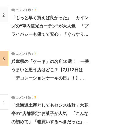
コメント数：
7
2
「もっと早く買えば良かった」 カイン
ズの“車内遮光カーテン”が大人気 「プ
ライバシーも保てて安心」「ぐっすり眠
れました」（2/2） | ライフ ねとらぼリ
サーチ：2ページ目
コメント数：
7
3
兵庫県の「ケーキ」の名店10選！ 一番
うまいと思う店はどこ？【7月12日は
「デコレーションケーキの日」！】
（2/4） | 兵庫県 ねとらぼリサーチ：2ペ
ージ目
コメント数：
5
4
「北海道土産としてもセンス抜群」六花
亭の“店舗限定”お菓子が人気 「こんな
の初めて」「箱買いするべきだった」
（1/2） | 北海道 ねとらぼリサーチ