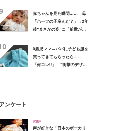
「お疲れ様です」「すごい」
9
赤ちゃんを見た瞬間…… 母
「ハーフの子産んだ？」→2年
後“まさかの姿”に「前世が西
洋人だったのかも」
10
0歳児ママ→パパに子ども服を
買ってきてもらったら……
「何コレ!!」 “衝撃のデザイ
ン”に「センスしかない夫」
アンケート
実施中
声が好きな「日本のボーカリ