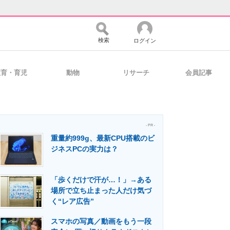
検索
ログイン
教育・育児
動物
リサーチ
会員記事
バイスの未来
好きが集まる 比べて選べる
- PR -
重量約999g、最新CPU搭載のビ
コミュニティ
マーケ×ITの今がよく分かる
ジネスPCの実力は？
「歩くだけで汗が…！」→ある
・活用を支援
場所で立ち止まった人だけ気づ
く“レア広告”
スマホの写真／動画をもう一段