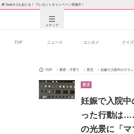
🎁 Switch 2もあたる！ プレゼントキャンペーン実施中！
メディア
TOP
ニュース
エンタメ
クイズ
注目記事を集めた総合ページ
ITの今
TOP
>
教育・子育て
>
育児
>
妊娠で入院中のママ→面会で
ビジネスと働き方のヒント
AI活用
育児
妊娠で入院中
ITエンジニア向け専門サイト
企業向けI
った行動は…
の光景に「マ