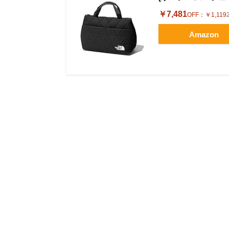
￥7,481
OFF：
￥1,119
Amazon