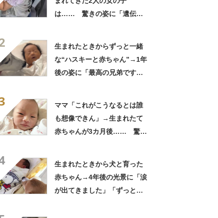
まれてきた2人の女の子
は…… 驚きの姿に「遺伝っ
て不思議ですね」
2
生まれたときからずっと一緒
な“ハスキーと赤ちゃん”→1年
後の姿に「最高の兄弟です
ね」「アカン泣いてまう」
3
ママ「これがこうなるとは誰
も想像できん」→生まれたて
赤ちゃんが3カ月後…… 驚き
の成長姿に「信じられない」
4
「ただの天使か」
生まれたときから犬と育った
赤ちゃん→4年後の光景に「涙
が出てきました」「ずっと見
守ってるんだな」