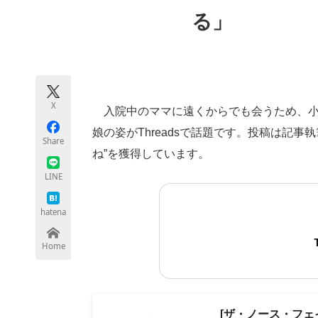
モノづくり技術者専門サイト
エレクトロ
る」
ちょっと気になるネットの話題
X
入院中のママに遠くからでも会うため、小
娘の姿がThreadsで話題です。投稿は記事執
Share
ね”を獲得しています。
LINE
hatena
Home
[ザ・ノース・フェイス]