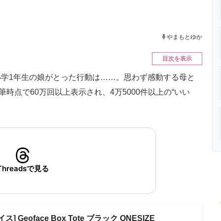
ニクス専門サイト
電子設計の基本と応用
エネルギーの専
やまもとゆか
目次を表示
学1年生の娘がとった行動は……。思わず感動する母と
筆時点で60万回以上表示され、4万5000件以上の“いい
Threadsで見る
 Geoface Box Tote ブラック ONESIZE