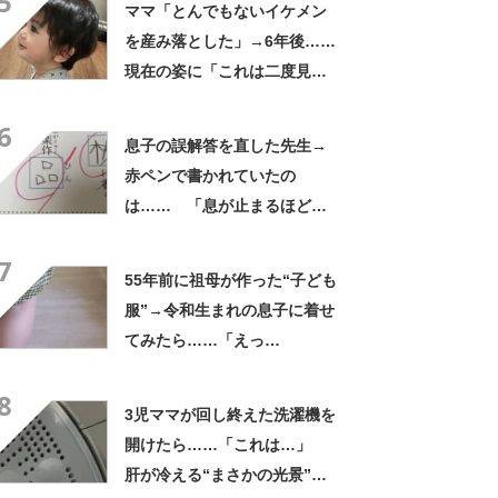
5
ママ「とんでもないイケメン
を産み落とした」→6年後……
現在の姿に「これは二度見す
る」「親バカではなくリアル
6
王子様」
息子の誤解答を直した先生→
赤ペンで書かれていたの
は…… 「息が止まるほど笑
った」まさかの光景に「先生
7
もお疲れですな」
55年前に祖母が作った“子ども
服”→令和生まれの息子に着せ
てみたら……「えっ
ー!!」 “驚きの姿”に「半世
8
紀過ぎてるとは思えない」
3児ママが回し終えた洗濯機を
開けたら……「これは…」
肝が冷える“まさかの光景”に