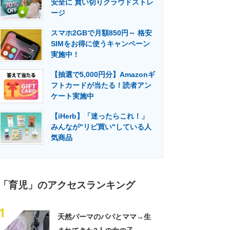
安全に 買い切りクラウドストレ
門メディア
建設×テクノロジーの最前線
ージ
スマホ2GBで月額850円～ 格安
SIMをお得に使うキャンペーン
実施中！
【抽選で5,000円分】Amazonギ
フトカードが当たる！読者アン
ケート実施中
【iHerb】「迷ったらこれ！」
みんなが"リピ買い"している人
気商品
「育児」のアクセスランキング
1
天然パーマのパパとママ→生