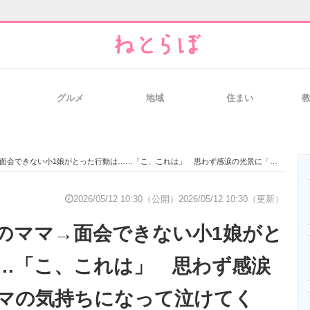
グルメ
地域
住まい
と未来を見通す
スマホと通信の最新トレンド
進化するPCとデ
きない小1娘がとった行動は……「こ、これは」 思わず感涙の光景に「ママの気持ちになって泣けてくる」
のいまが分かる
企業ITのトレンドを詳説
経営リーダーの
2026/05/12 10:30（公開）
2026/05/12 10:30（更新）
のママ→面会できない小1娘がと
T製品の総合サイト
IT製品の技術・比較・事例
製造業のIT導入
…「こ、これは」 思わず感涙
マの気持ちになって泣けてく