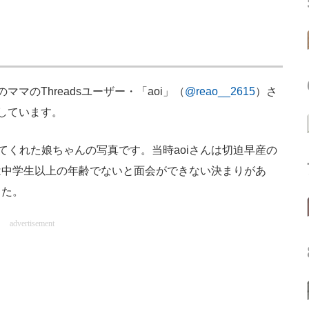
のThreadsユーザー・「aoi」（
@reao__2615
）さ
しています。
てくれた娘ちゃんの写真です。当時aoiさんは切迫早産の
は中学生以上の年齢でないと面会ができない決まりがあ
した。
advertisement