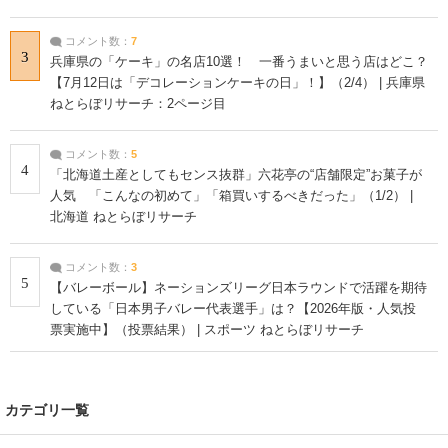
コメント数：
7
3
兵庫県の「ケーキ」の名店10選！ 一番うまいと思う店はどこ？
【7月12日は「デコレーションケーキの日」！】（2/4） | 兵庫県
ねとらぼリサーチ：2ページ目
コメント数：
5
4
「北海道土産としてもセンス抜群」六花亭の“店舗限定”お菓子が
人気 「こんなの初めて」「箱買いするべきだった」（1/2） |
北海道 ねとらぼリサーチ
コメント数：
3
5
【バレーボール】ネーションズリーグ日本ラウンドで活躍を期待
している「日本男子バレー代表選手」は？【2026年版・人気投
票実施中】（投票結果） | スポーツ ねとらぼリサーチ
カテゴリ一覧