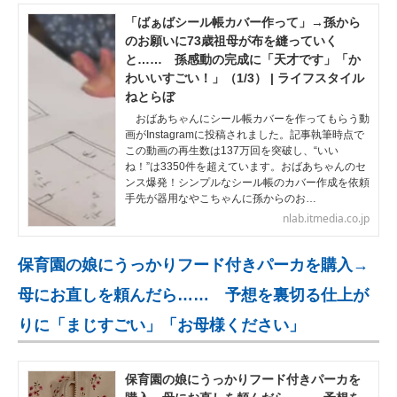
「ばぁばシール帳カバー作って」→孫から
のお願いに73歳祖母が布を縫っていく
と…… 孫感動の完成に「天才です」「か
わいいすごい！」（1/3） | ライフスタイル
ねとらぼ
おばあちゃんにシール帳カバーを作ってもらう動
画がInstagramに投稿されました。記事執筆時点で
この動画の再生数は137万回を突破し、“いい
ね！”は3350件を超えています。おばあちゃんのセ
ンス爆発！シンプルなシール帳のカバー作成を依頼
手先が器用なやこちゃんに孫からのお…
nlab.itmedia.co.jp
保育園の娘にうっかりフード付きパーカを購入→
母にお直しを頼んだら…… 予想を裏切る仕上が
りに「まじすごい」「お母様ください」
保育園の娘にうっかりフード付きパーカを