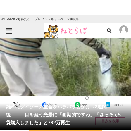
🎁 Switch 2もあたる！ プレゼントキャンペーン実施中！
ねとらぼメニュー
TOP
ニュース
エンタメ
クイズ
グルメ
地域
住まい
教育・育児
動物
リサーチ
ライフスタイル
2026/05/10 20:00（公開）
X
Share
LINE
hatena
会員記事
雑草にダイソーの重曹をパラパラとかけ→2週間
後…… 目を疑う光景に「画期的ですね」「さっそく5
メディア
目次を表示
袋購入しました」と782万再生
注目記事を集めた総合ページ