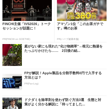
FINCHI主催「IVS2026」トーク
アマゾン1位「このお茶ガチで
セッションが話題に！
す」噂のお茶
PR(FINCHI on GOETHE)
PR(ハーブ健康本舗)
庭がない家にも現れた“化け物雑草”→根元に熱湯を
たっぷりかけたら…… 2日後の結...
FPが解説！Apple製品を分割手数料0円で入手する
方法とは？
PR(Fav-Log)
ドクダミを除草剤を使わず防ぐ方法3選 生態と対
策がよく分かる解説に「待ってました...