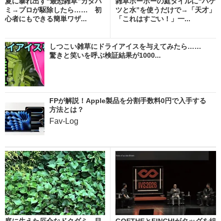
夏に暴れ出す“最恐雑草”カタバ
雑草ボーボーの庭タイルに“バケ
ミ→プロが駆除したら…… 初
ツと水”を使うだけで→「天才」
心者にもできる簡単ワザ...
「これはすごい！」一...
しつこい雑草にドライアイスを与えてみたら……
驚きと笑いを呼ぶ検証結果が1000...
FPが解説！Apple製品を分割手数料0円で入手する
方法とは？
Fav-Log
庭に生えた厄介なドクダミ→目
GOETHEとFINCHIがタッグを組