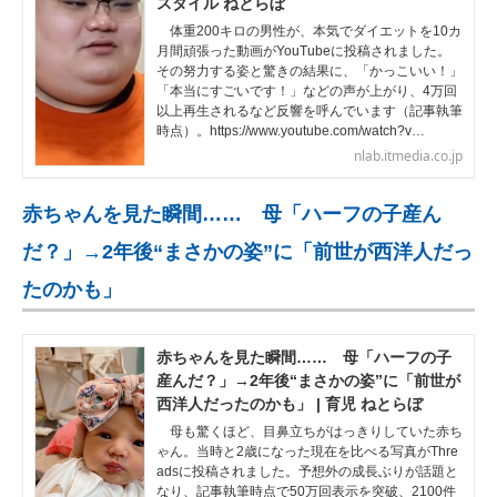
スタイル ねとらぼ
体重200キロの男性が、本気でダイエットを10カ
月間頑張った動画がYouTubeに投稿されました。
その努力する姿と驚きの結果に、「かっこいい！」
「本当にすごいです！」などの声が上がり、4万回
以上再生されるなど反響を呼んでいます（記事執筆
時点）。https://www.youtube.com/watch?v…
nlab.itmedia.co.jp
赤ちゃんを見た瞬間…… 母「ハーフの子産ん
だ？」→2年後“まさかの姿”に「前世が西洋人だっ
たのかも」
赤ちゃんを見た瞬間…… 母「ハーフの子
産んだ？」→2年後“まさかの姿”に「前世が
西洋人だったのかも」 | 育児 ねとらぼ
母も驚くほど、目鼻立ちがはっきりしていた赤ち
ゃん。当時と2歳になった現在を比べる写真がThre
adsに投稿されました。予想外の成長ぶりが話題と
なり、記事執筆時点で50万回表示を突破、2100件