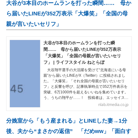
大谷が3本目のホームランを打った瞬間…… 母か
ら届いたLINEが352万表示「大爆笑」「全国の母
親が言いたいセリフ」
大谷が3本目のホームランを打った瞬
間…… 母から届いたLINEが352万表示
「大爆笑」「全国の母親が言いたいセリ
フ」 | ライフスタイル ねとらぼ
大谷翔平選手の大活躍を受けて“北海道にいる母
親”から届いたLINEがX（Twitter）に投稿されまし
た。「大爆笑」「それ全国の母親が言いたいセリ
フ」と反響を呼び、記事執筆時点で352万件表示を
突破、6万1000件を超えるいいねを集めています。
う、うちの翔平が……！ 投稿者は、エッセイス…
nlab.itmedia.co.jp
分娩室から「もう産まれる」とLINEした妻→1分
後、夫から“まさかの返信” 「だめww」「面白す