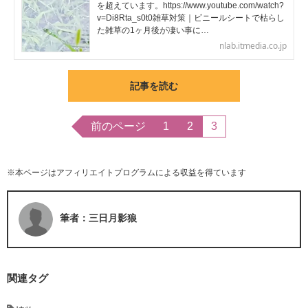
を超えています。https://www.youtube.com/watch?
v=Di8Rta_s0t0雑草対策｜ビニールシートで枯らし
た雑草の1ヶ月後が凄い事に…
nlab.itmedia.co.jp
記事を読む
前のページ
1
2
3
※本ページはアフィリエイトプログラムによる収益を得ています
筆者：三日月影狼
関連タグ