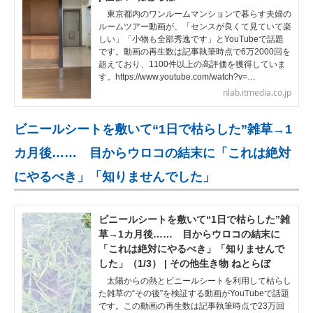
東京都内のワンルームマンションで暮らす夫婦の
ルームツアー動画が、「センスが良くて見ていて楽
しい」「小物も全部秀逸です」とYouTubeで話題
です。動画の再生数は記事執筆時点で6万2000回を
超えており、1100件以上の高評価を獲得していま
す。https://www.youtube.com/watch?v=…
nlab.itmedia.co.jp
ビニールシートを敷いて“1日で枯らした”雑草→1
カ月後…… 目からウロコの結末に「これは絶対
にやるべき」「知りませんでした」
ビニールシートを敷いて“1日で枯らした”雑
草→1カ月後…… 目からウロコの結末に
「これは絶対にやるべき」「知りませんで
した」（1/3） | その他生き物 ねとらぼ
太陽からの熱とビニールシートを利用して枯らし
た雑草の“その後”を検証する動画がYouTubeで話題
です。この動画の再生数は記事執筆時点で23万回