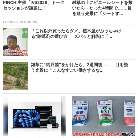
FINCHI主催「IVS2026」トーク
雑草の上にビニールシートを敷
セッションが話題に！
いたら→たった4時間で…… 目
を疑う光景に「シートす...
PR(FINCHI on GOETHE)
「これ以外買ったらダメ」植木屋がぶっちゃけ
る“除草剤の選び方” ズバッと解説に「...
雑草に“納豆菌”をかけたら、2週間後…… 目を疑
う光景に「こんなすごい働きするな...