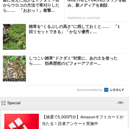
からウロコの方法で草刈りした
み、新メディアを創設
ら…… 「おおっ！」衝撃...
PR(FINCHI on GOETHE)
雑草を“くるぶしの高さ”に残しておくと…… 「1
回リセットできる」「かなり優秀」...
しつこい雑草“ドクダミ”対策に、あの土を使った
ら…… 効果歴然のビフォーアフター...
Recommended by
Special
- PR -
【抽選で5,000円分】Amazonギフトカードが
当たる！読者アンケート実施中