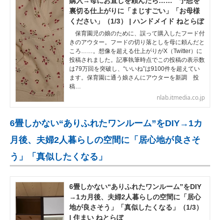
購入→母にお直しを頼んだら…… 予想を
裏切る仕上がりに「まじすごい」「お母様
ください」（1/3） | ハンドメイド ねとらぼ
保育園児の娘のために、誤って購入したフード付
きのアウター。フードの切り落としを母に頼んだと
ころ……。想像を超える仕上がりがX（Twitter）に
投稿されました。記事執筆時点でこの投稿の表示数
は79万回を突破し、“いいね”は9100件を超えてい
ます。保育園に通う娘さんにアウターを新調 投
稿…
nlab.itmedia.co.jp
6畳しかない“ありふれたワンルーム”をDIY→1カ
月後、夫婦2人暮らしの空間に「居心地が良さそ
う」「真似したくなる」
6畳しかない“ありふれたワンルーム”をDIY
→1カ月後、夫婦2人暮らしの空間に「居心
地が良さそう」「真似したくなる」（1/3）
| 住まい ねとらぼ