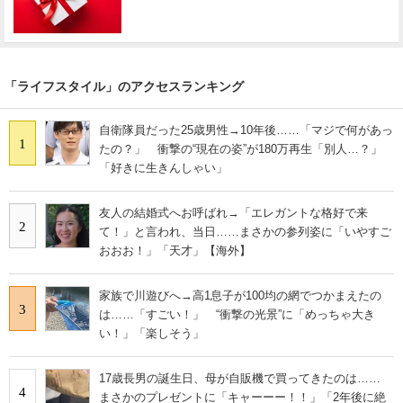
「ライフスタイル」のアクセスランキング
自衛隊員だった25歳男性→10年後……「マジで何があっ
1
たの？」 衝撃の“現在の姿”が180万再生「別人…？」
「好きに生きんしゃい」
友人の結婚式へお呼ばれ→「エレガントな格好で来
2
て！」と言われ、当日……まさかの参列姿に「いやすご
おおお！」「天才」【海外】
家族で川遊びへ→高1息子が100均の網でつかまえたの
3
は……「すごい！」 “衝撃の光景”に「めっちゃ大き
い！」「楽しそう」
17歳長男の誕生日、母が自販機で買ってきたのは……
4
まさかのプレゼントに「キャーーー！！」「2年後に絶