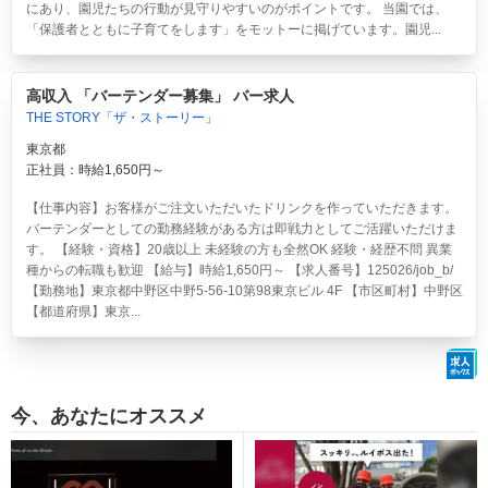
にあり、園児たちの行動が見守りやすいのがポイントです。 当園では、
「保護者とともに子育てをします」をモットーに掲げています。園児...
高収入 「バーテンダー募集」 バー求人
THE STORY「ザ・ストーリー」
東京都
正社員：時給1,650円～
【仕事内容】お客様がご注文いただいたドリンクを作っていただきます。
バーテンダーとしての勤務経験がある方は即戦力としてご活躍いただけま
す。 【経験・資格】20歳以上 未経験の方も全然OK 経験・経歴不問 異業
種からの転職も歓迎 【給与】時給1,650円～ 【求人番号】125026/job_b/
【勤務地】東京都中野区中野5-56-10第98東京ビル 4F 【市区町村】中野区
【都道府県】東京...
今、あなたにオススメ