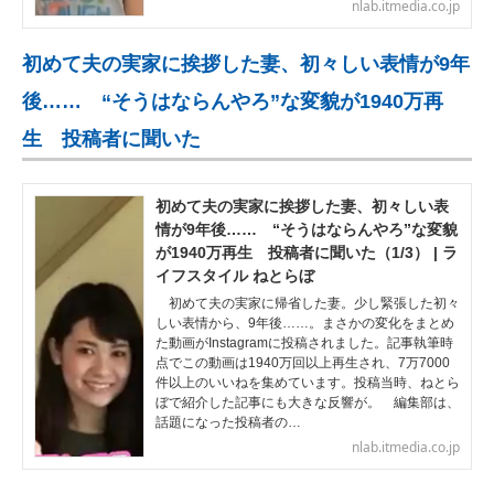
nlab.itmedia.co.jp
初めて夫の実家に挨拶した妻、初々しい表情が9年
後…… “そうはならんやろ”な変貌が1940万再
生 投稿者に聞いた
初めて夫の実家に挨拶した妻、初々しい表
情が9年後…… “そうはならんやろ”な変貌
が1940万再生 投稿者に聞いた（1/3） | ラ
イフスタイル ねとらぼ
初めて夫の実家に帰省した妻。少し緊張した初々
しい表情から、9年後……。まさかの変化をまとめ
た動画がInstagramに投稿されました。記事執筆時
点でこの動画は1940万回以上再生され、7万7000
件以上のいいねを集めています。投稿当時、ねとら
ぼで紹介した記事にも大きな反響が。 編集部は、
話題になった投稿者の…
nlab.itmedia.co.jp