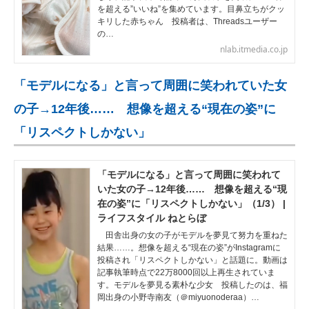
を超える”いいね”を集めています。目鼻立ちがクッ
キリした赤ちゃん 投稿者は、Threadsユーザー
の…
nlab.itmedia.co.jp
「モデルになる」と言って周囲に笑われていた女
の子→12年後…… 想像を超える“現在の姿”に
「リスペクトしかない」
「モデルになる」と言って周囲に笑われて
いた女の子→12年後…… 想像を超える“現
在の姿”に「リスペクトしかない」（1/3） |
ライフスタイル ねとらぼ
田舎出身の女の子がモデルを夢見て努力を重ねた
結果……。想像を超える“現在の姿”がInstagramに
投稿され「リスペクトしかない」と話題に。動画は
記事執筆時点で22万8000回以上再生されていま
す。モデルを夢見る素朴な少女 投稿したのは、福
岡出身の小野寺南友（＠miyuonoderaa）…