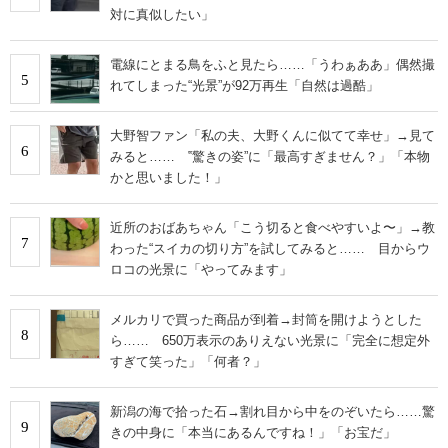
対に真似したい」
電線にとまる鳥をふと見たら……「うわぁああ」偶然撮
5
れてしまった“光景”が92万再生「自然は過酷」
大野智ファン「私の夫、大野くんに似てて幸せ」→見て
6
みると…… ‟驚きの姿”に「最高すぎません？」「本物
かと思いました！」
近所のおばあちゃん「こう切ると食べやすいよ〜」→教
7
わった“スイカの切り方”を試してみると…… 目からウ
ロコの光景に「やってみます」
メルカリで買った商品が到着→封筒を開けようとした
8
ら…… 650万表示のありえない光景に「完全に想定外
すぎて笑った」「何者？」
新潟の海で拾った石→割れ目から中をのぞいたら……驚
9
きの中身に「本当にあるんですね！」「お宝だ」