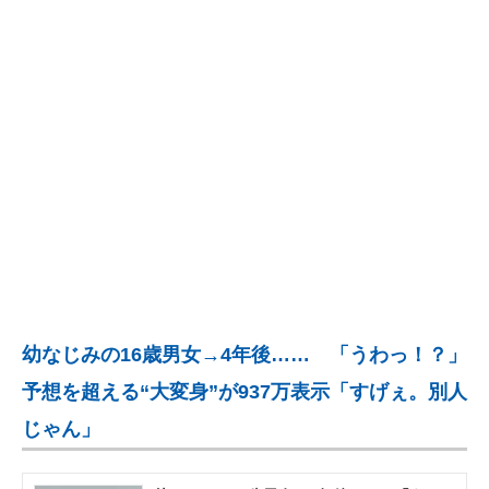
企業向けIT製品の総合サイト
IT製品の技術・比較・事例
製造業のIT導入・活用を支援
モノづくり技術者専門サイト
エレクトロニクス専門サイト
電子設計の基本と応用
エネルギーの専門メディア
幼なじみの16歳男女→4年後…… 「うわっ！？」
建設×テクノロジーの最前線
予想を超える“大変身”が937万表示「すげぇ。別人
ちょっと気になるネットの話題
じゃん」