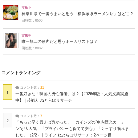
実施中
神奈川県で一番うまいと思う「横浜家系ラーメン店」はどこ？
回答数：8506
実施中
唯一無二の歌声だと思うボーカリストは？
回答数：8082
コメントランキング
コメント数：
21
1
一番好きな「韓国の男性俳優」は？【2026年版・人気投票実施
中】 | 芸能人 ねとらぼリサーチ
コメント数：
7
2
「もっと早く買えば良かった」 カインズの“車内遮光カーテ
ン”が大人気 「プライバシーも保てて安心」「ぐっすり眠れま
した」（2/2） | ライフ ねとらぼリサーチ：2ページ目