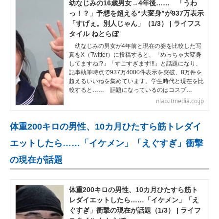
幼なじみの16歳男女→4年後…… 「うわ
っ！？」予想を超える“大変身”が937万表示
「すげぇ。別人じゃん」（1/3） | ライフス
タイル ねとらぼ
幼なじみの男女が4年前と現在の姿を比較した写
真をX（Twitter）に投稿すると、「めっちゃ大変身
してますね!?」「すごすぎます!!!」と話題になり、
記事執筆時点で937万4000件表示を突破、8万件を
超えるいいねを集めています。学生時代と現在を比
較すると…… 話題になっているのはコスプ…
nlab.itmedia.co.jp
体重200キロの男性、10カ月ひたすら筋トレダイ
エットしたら……「イケメン」「えぐすぎ」衝撃
の現在が話題
体重200キロの男性、10カ月ひたすら筋ト
レダイエットしたら……「イケメン」「え
ぐすぎ」衝撃の現在が話題（1/3） | ライフ