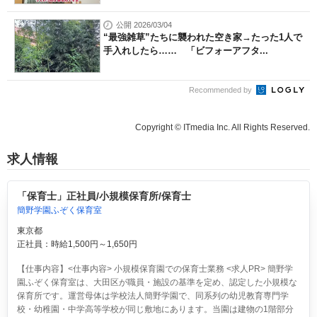
公開 2026/03/04
“最強雑草”たちに襲われた空き家→たった1人で
手入れしたら…… 「ビフォーアフタ...
Recommended by
Copyright © ITmedia Inc. All Rights Reserved.
求人情報
「保育士」正社員/小規模保育所/保育士
簡野学園ふぞく保育室
東京都
正社員：時給1,500円～1,650円
【仕事内容】<仕事内容> 小規模保育園での保育士業務 <求人PR> 簡野学
園ふぞく保育室は、大田区が職員・施設の基準を定め、認定した小規模な
保育所です。運営母体は学校法人簡野学園で、同系列の幼児教育専門学
校・幼稚園・中学高等学校が同じ敷地にあります。当園は建物の1階部分