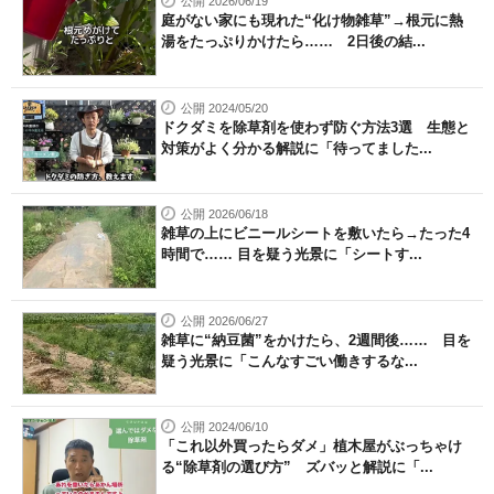
公開 2026/06/19
庭がない家にも現れた“化け物雑草”→根元に熱
湯をたっぷりかけたら…… 2日後の結...
公開 2024/05/20
ドクダミを除草剤を使わず防ぐ方法3選 生態と
対策がよく分かる解説に「待ってました...
公開 2026/06/18
雑草の上にビニールシートを敷いたら→たった4
時間で…… 目を疑う光景に「シートす...
公開 2026/06/27
雑草に“納豆菌”をかけたら、2週間後…… 目を
疑う光景に「こんなすごい働きするな...
公開 2024/06/10
「これ以外買ったらダメ」植木屋がぶっちゃけ
る“除草剤の選び方” ズバッと解説に「...