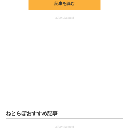
記事を読む
ITの今と未来を見通す
advertisement
スマホと通信の最新トレンド
進化するPCとデバイスの未来
好きが集まる 比べて選べる
ビジネスと働き方のヒント
AI活用のいまが分かる
企業ITのトレンドを詳説
経営リーダーのコミュニティ
マーケ×ITの今がよく分かる
ねとらぼおすすめ記事
ITエンジニア向け専門サイト
advertisement