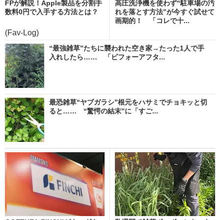
FPが解説！Apple製品を分割手
高圧洗浄機を使わず“駐車場の汚
数料0円で入手する方法とは？
れを落とす方法”が今すぐ試せて
画期的！ 「コレで十...
(Fav-Log)
“最強雑草”たちに襲われた空き家→たった1人で手
入れしたら…… 「ビフォーアフタ...
最恐雑草“ヤブガラシ”根元をハサミでチョキッと切
ると…… “驚愕の結末”に「すご...