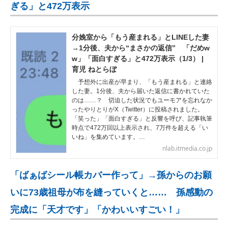
ぎる」と472万表示
分娩室から「もう産まれる」とLINEした妻
→1分後、夫から“まさかの返信” 「だめw
w」「面白すぎる」と472万表示（1/3） |
育児 ねとらぼ
予想外に出産が早まり、「もう産まれる」と連絡
した妻。1分後、夫から届いた返信に書かれていた
のは……？ 切迫した状況でもユーモアを忘れなか
ったやりとりがX（Twitter）に投稿されました。
「笑った」「面白すぎる」と反響を呼び、記事執筆
時点で472万回以上表示され、7万件を超える「い
いね」を集めています。…
nlab.itmedia.co.jp
「ばぁばシール帳カバー作って」→孫からのお願
いに73歳祖母が布を縫っていくと…… 孫感動の
完成に「天才です」「かわいいすごい！」