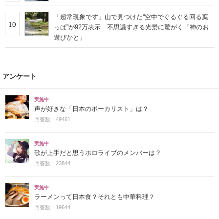
「超常現象です」山で見つけた“空中でぐるぐる回る葉
10
っぱ”が92万表示 不思議すぎる光景に驚がく「神のお
遊びかと」
アンケート
実施中
声が好きな「日本のボーカリスト」は？
回答数：49461
実施中
歌が上手だと思うホロライブのメンバーは？
回答数：23844
実施中
ラーメンって日本食？それとも中華料理？
回答数：19644